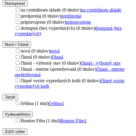
Dostupnosť
na centrálnom sklade (0 titulov)
na centrálnom sklade
predpredaj (0 titulov)
predpredaj
pripravujeme (0 titulov)
pripravujeme
dostupná (bez vypredaných) (0 titulov)
dostupná (bez
vypredaných)
Nové / čítané
nová (0 titulov)
nová
čítaná (0 titulov)
čítaná
čítaná - výborný stav (0 titulov)
čítaná - výborný stav
čítaná - mierne opotrebovaná (0 titulov)
čítaná - mierne
opotrebovaná
čítané verzie vypredaných kníh (0 titulov)
čítané verzie
vypredaných kníh
Jazyk
čeština (1 titul)
čeština
1
Vydavateľstvo
Bonton Film (1 titul)
Bonton Film
1
Zúžiť výber