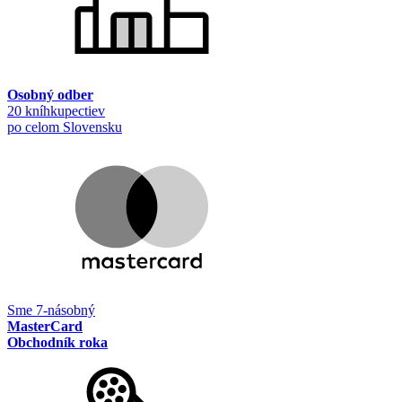
Osobný odber
20 kníhkupectiev
po celom Slovensku
Sme 7-násobný
MasterCard
Obchodník roka