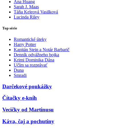
Ana Huang
Sarah J. Maas
Táňa Keleová Vasilková
Lucinda Riley
Top série
Romantické úteky
Harry Potter
Kapitán Stein a Notár Barbarič
Denník odvážneho bojka
Krimi Dominika Dána
Učím sa rozprávať
Duna
Smradi
Darčekové poukážky
Čítačky e-kníh
Vecičky od Martinusu
Káva, čaj a pochutiny