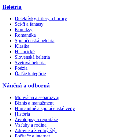
Beletria
Detektívky, trilery a horory
Sci-fi a fantasy
Komiksy
Romantika
Spoločenská beletria
Klasika
Historické
Slovenská beletria
Svetová beletria
Poézia
Ďalšie kategórie
Náučná a odborná
Motivácia a sebarozvoj
Biznis a manažment
Humanitné a spoločenské vedy
História
Životopisy a reportáže
Vzťahy a rodina
Zdravie a životný štýl
Počítače a internet