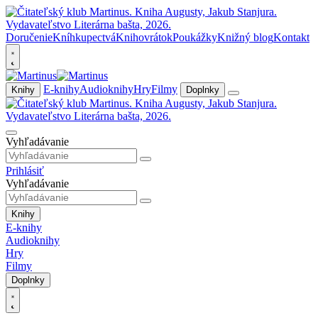
Doručenie
Kníhkupectvá
Knihovrátok
Poukážky
Knižný blog
Kontakt
E-knihy
Audioknihy
Hry
Filmy
Knihy
Doplnky
Vyhľadávanie
Prihlásiť
Vyhľadávanie
Knihy
E-knihy
Audioknihy
Hry
Filmy
Doplnky