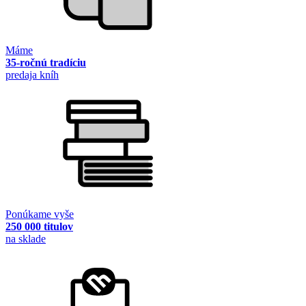
Máme
35-ročnú tradíciu
predaja kníh
Ponúkame vyše
250 000 titulov
na sklade