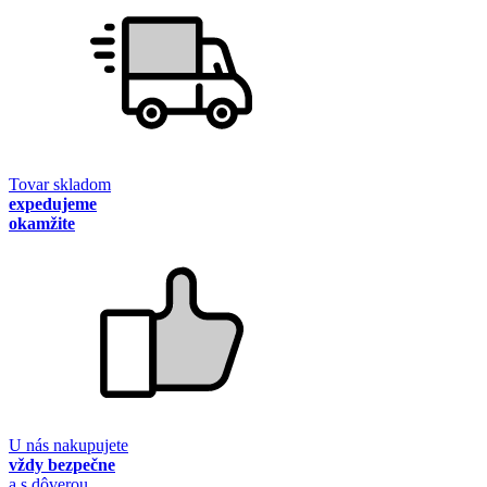
Tovar skladom
expedujeme
okamžite
U nás nakupujete
vždy bezpečne
a s dôverou