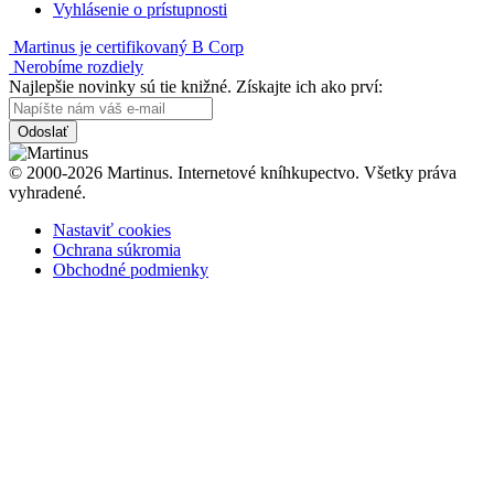
Vyhlásenie o prístupnosti
Martinus je certifikovaný B Corp
Nerobíme rozdiely
Najlepšie novinky sú tie knižné. Získajte ich ako prví:
Odoslať
© 2000-2026 Martinus. Internetové kníhkupectvo. Všetky práva
vyhradené.
Nastaviť cookies
Ochrana súkromia
Obchodné podmienky