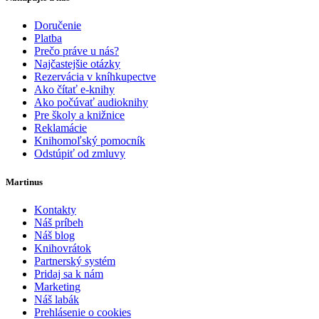
Doručenie
Platba
Prečo práve u nás?
Najčastejšie otázky
Rezervácia v kníhkupectve
Ako čítať e-knihy
Ako počúvať audioknihy
Pre školy a knižnice
Reklamácie
Knihomoľský pomocník
Odstúpiť od zmluvy
Martinus
Kontakty
Náš príbeh
Náš blog
Knihovrátok
Partnerský systém
Pridaj sa k nám
Marketing
Náš labák
Prehlásenie o cookies