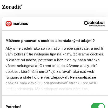
Zoradiť
Bestsellery
Top hodnotené
Novinky
Môžeme pracovať s cookies a kontaktnými údajmi?
Najdrahšie
Najlacnejšie
Aby sme vedeli, ako sa na našom webe správate, a mohli
Najvyššia zľava
vám zobraziť tie najlepšie tipy na knihy, zbierame cookies.
Niektoré sú naozaj potrebné a bez nich by naša stránka
vôbec nefungovala. Okrem toho používame analytické
cookies, ktoré nám umožňujú zisťovať, ako náš web
funguje, a stále ho pre vás zlepšovať. Personalizačné
cookies nám dovoľujú prispôsobovať stránku pre vašu
lepšiu orientáciu. Marketingové cookies nám zas
umožňujú zobrazenie relevantnej reklamy. Niektoré údaje
zdieľame aj s tretími stranami. Veľmi by nám pomohlo,
Výber
keby sme mohli používať všetky tieto cookies. Ďakujeme!
Potrebné
súhlasu