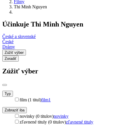
Filmy
Thi Minh Nguyen
Účinkuje Thi Minh Nguyen
České a slovenské
České
Drámy
Zúžiť výber
Zoradiť
Zúžiť výber
Typ
film (1 titul)
film
1
Zobraziť iba
novinky (0 titulov)
novinky
zľavnené tituly (0 titulov)
zľavnené tituly