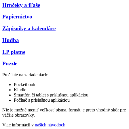
Hrnčeky a fľaše
Papiernictvo
Zápisníky a kalendáre
Hudba
LP platne
Puzzle
Prečítate na zariadeniach:
Pocketbook
Kindle
Smartfón či tablet s príslušnou aplikáciou
Počítač s príslušnou aplikáciou
Nie je možné meniť veľkosť písma, formát je preto vhodný skôr pre
väčšie obrazovky.
Viac informácií v
našich návodoch