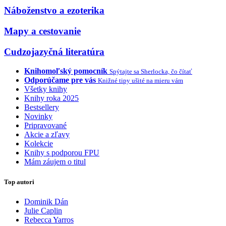
Náboženstvo a ezoterika
Mapy a cestovanie
Cudzojazyčná literatúra
Knihomoľský pomocník
Spýtajte sa Sherlocka, čo čítať
Odporúčame pre vás
Knižné tipy ušité na mieru vám
Všetky knihy
Knihy roka 2025
Bestsellery
Novinky
Pripravované
Akcie a zľavy
Kolekcie
Knihy s podporou FPU
Mám záujem o titul
Top autori
Dominik Dán
Julie Caplin
Rebecca Yarros