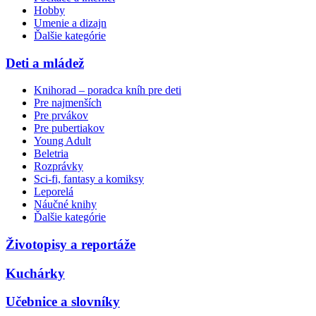
Hobby
Umenie a dizajn
Ďalšie kategórie
Deti a mládež
Knihorad – poradca kníh pre deti
Pre najmenších
Pre prvákov
Pre pubertiakov
Young Adult
Beletria
Rozprávky
Sci-fi, fantasy a komiksy
Leporelá
Náučné knihy
Ďalšie kategórie
Životopisy a reportáže
Kuchárky
Učebnice a slovníky