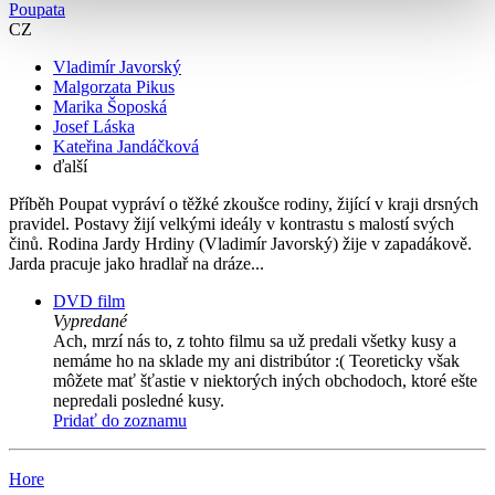
Poupata
CZ
Vladimír Javorský
Malgorzata Pikus
Marika Šoposká
Josef Láska
Kateřina Jandáčková
ďalší
Příběh Poupat vypráví o těžké zkoušce rodiny, žijící v kraji drsných
pravidel. Postavy žijí velkými ideály v kontrastu s malostí svých
činů. Rodina Jardy Hrdiny (Vladimír Javorský) žije v zapadákově.
Jarda pracuje jako hradlař na dráze...
DVD film
Vypredané
Ach, mrzí nás to, z tohto filmu sa už predali všetky kusy a
nemáme ho na sklade my ani distribútor :( Teoreticky však
môžete mať šťastie v niektorých iných obchodoch, ktoré ešte
nepredali posledné kusy.
Pridať do zoznamu
Hore