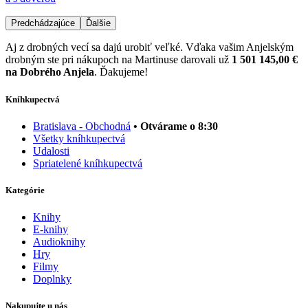
Predchádzajúce
Ďalšie
Aj z drobných vecí sa dajú urobiť veľké. Vďaka vašim Anjelským
drobným ste pri nákupoch na Martinuse darovali už
1 501 145,00 €
na Dobrého Anjela
. Ďakujeme!
Kníhkupectvá
Bratislava - Obchodná
• Otvárame o 8:30
Všetky kníhkupectvá
Udalosti
Spriatelené kníhkupectvá
Kategórie
Knihy
E-knihy
Audioknihy
Hry
Filmy
Doplnky
Nakupujte u nás