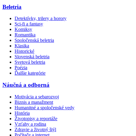
Beletria
Detektívky, trilery a horory
Sci-fi a fantasy
Komiksy
Romantika
Spoločenská beletria
Klasika
Historické
Slovenská beletria
Svetová beletria
Poézia
Ďalšie kategórie
Náučná a odborná
Motivácia a sebarozvoj
Biznis a manažment
Humanitné a spoločenské vedy
História
Životopisy a reportáže
Vzťahy a rodina
Zdravie a životný štýl
Počítače a internet