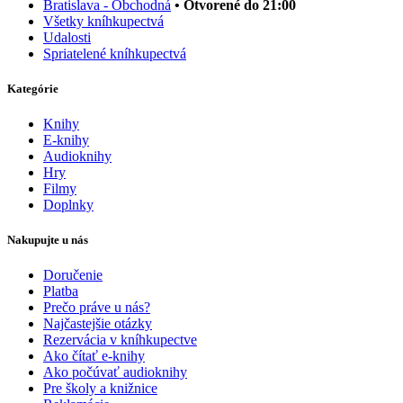
Bratislava - Obchodná
• Otvorené do 21:00
Všetky kníhkupectvá
Udalosti
Spriatelené kníhkupectvá
Kategórie
Knihy
E-knihy
Audioknihy
Hry
Filmy
Doplnky
Nakupujte u nás
Doručenie
Platba
Prečo práve u nás?
Najčastejšie otázky
Rezervácia v kníhkupectve
Ako čítať e-knihy
Ako počúvať audioknihy
Pre školy a knižnice