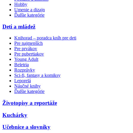
Hobby
Umenie a dizajn
Ďalšie kategórie
Deti a mládež
Knihorad – poradca kníh pre deti
Pre najmenších
Pre prvákov
Pre pubertiakov
Young Adult
Beletria
Rozprávky
Sci-fi, fantasy a komiksy
Leporelá
Náučné knihy
Ďalšie kategórie
Životopisy a reportáže
Kuchárky
Učebnice a slovníky