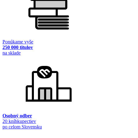
Ponúkame vyše
250 000 titulov
na sklade
Osobný odber
20 kníhkupectiev
po celom Slovensku