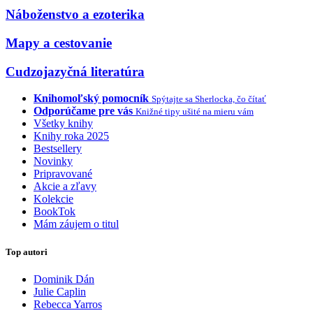
Náboženstvo a ezoterika
Mapy a cestovanie
Cudzojazyčná literatúra
Knihomoľský pomocník
Spýtajte sa Sherlocka, čo čítať
Odporúčame pre vás
Knižné tipy ušité na mieru vám
Všetky knihy
Knihy roka 2025
Bestsellery
Novinky
Pripravované
Akcie a zľavy
Kolekcie
BookTok
Mám záujem o titul
Top autori
Dominik Dán
Julie Caplin
Rebecca Yarros