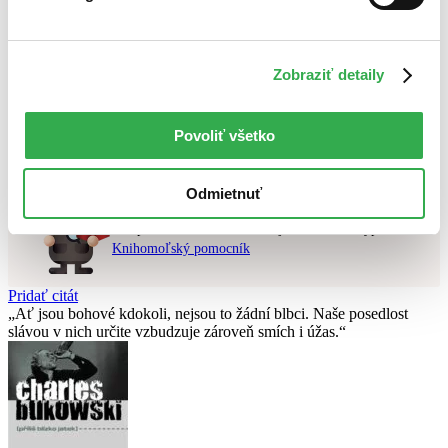
Najvyššia zľava
Použité filtre
Zobraziť detaily
Zrušiť filtre
v predpredaji
Nebol nájdený
žiadny titul
vyhovujúci zadaným podmienkam.
Povoliť všetko
Skúste prosím zmeniť vyhľadávaný výraz.
Odmietnuť
Chcete poradiť knihu?
Náš pomocník Sherlock vám ju s radosťou vypátra!
Knihomoľský pomocník
Pridať citát
Ať jsou bohové kdokoli, nejsou to žádní blbci. Naše posedlost
slávou v nich určite vzbudzuje zároveň smích i úžas.