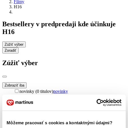
Filmy
H16
Bestsellery v predpredaji kde účinkuje
H16
Zúžiť výber
Zoradiť
Zúžiť výber
Zobraziť iba
novinky (0 titulov)
novinky
zľavnené tituly (0 titulov)
zľavnené tituly
Dostupnosť
na centrálnom sklade (0 titulov)
na centrálnom sklade
predpredaj (0 titulov)
predpredaj
Môžeme pracovať s cookies a kontaktnými údajmi?
pripravujeme (0 titulov)
pripravujeme