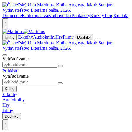
Doručenie
Kníhkupectvá
Knihovrátok
Poukážky
Knižný blog
Kontakt
E-knihy
Audioknihy
Hry
Filmy
Knihy
Doplnky
Vyhľadávanie
Prihlásiť
Vyhľadávanie
Knihy
E-knihy
Audioknihy
Hry
Filmy
Doplnky