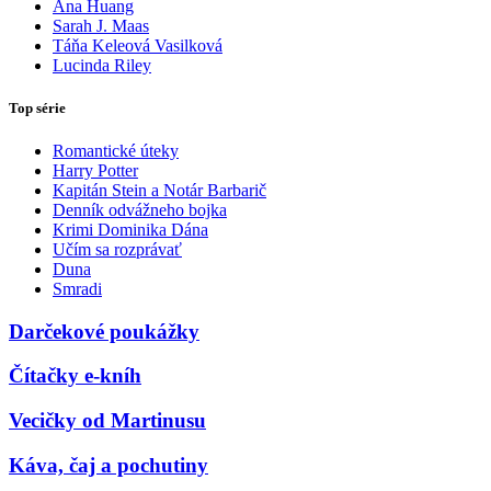
Ana Huang
Sarah J. Maas
Táňa Keleová Vasilková
Lucinda Riley
Top série
Romantické úteky
Harry Potter
Kapitán Stein a Notár Barbarič
Denník odvážneho bojka
Krimi Dominika Dána
Učím sa rozprávať
Duna
Smradi
Darčekové poukážky
Čítačky e-kníh
Vecičky od Martinusu
Káva, čaj a pochutiny