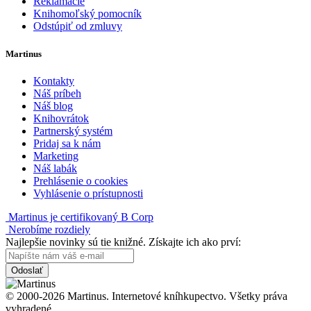
Reklamácie
Knihomoľský pomocník
Odstúpiť od zmluvy
Martinus
Kontakty
Náš príbeh
Náš blog
Knihovrátok
Partnerský systém
Pridaj sa k nám
Marketing
Náš labák
Prehlásenie o cookies
Vyhlásenie o prístupnosti
Martinus je certifikovaný B Corp
Nerobíme rozdiely
Najlepšie novinky sú tie knižné. Získajte ich ako prví:
Odoslať
© 2000-2026 Martinus. Internetové kníhkupectvo. Všetky práva
vyhradené.