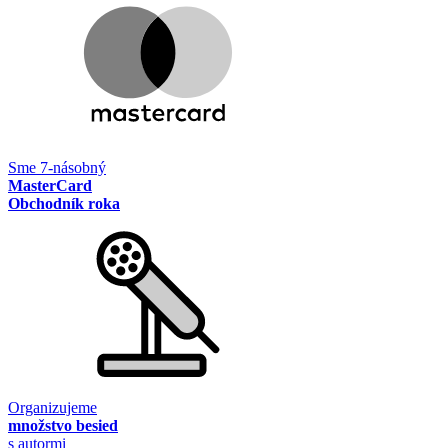
Sme 7-násobný
MasterCard
Obchodník roka
Organizujeme
množstvo besied
s autormi