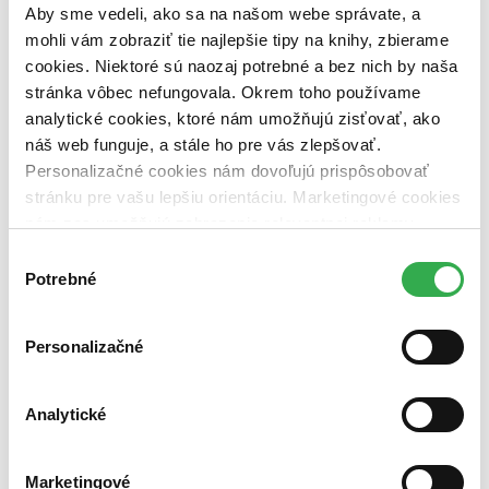
dostupná (bez vypredaných) (0 titulov)
dostupná (bez
Aby sme vedeli, ako sa na našom webe správate, a
vypredaných)
mohli vám zobraziť tie najlepšie tipy na knihy, zbierame
cookies. Niektoré sú naozaj potrebné a bez nich by naša
Nové / čítané
nová (0 titulov)
nová
stránka vôbec nefungovala. Okrem toho používame
čítaná (0 titulov)
čítaná
analytické cookies, ktoré nám umožňujú zisťovať, ako
čítaná - výborný stav (0 titulov)
čítaná - výborný stav
náš web funguje, a stále ho pre vás zlepšovať.
čítaná - mierne opotrebovaná (0 titulov)
čítaná - mierne
Personalizačné cookies nám dovoľujú prispôsobovať
opotrebovaná
stránku pre vašu lepšiu orientáciu. Marketingové cookies
čítané verzie vypredaných kníh (0 titulov)
čítané verzie
vypredaných kníh
nám zas umožňujú zobrazenie relevantnej reklamy.
Niektoré údaje zdieľame aj s tretími stranami. Veľmi by
Výber
Zúžiť výber
nám pomohlo, keby sme mohli používať všetky tieto
Potrebné
súhlasu
Zoradiť
cookies. Ďakujeme!
Personalizačné
Bestsellery
Analytické
Top hodnotené
Novinky
Najdrahšie
Marketingové
Najlacnejšie