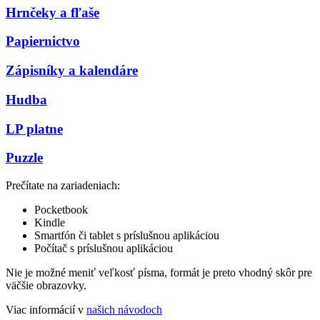
Hrnčeky a fľaše
Papiernictvo
Zápisníky a kalendáre
Hudba
LP platne
Puzzle
Prečítate na zariadeniach:
Pocketbook
Kindle
Smartfón či tablet s príslušnou aplikáciou
Počítač s príslušnou aplikáciou
Nie je možné meniť veľkosť písma, formát je preto vhodný skôr pre
väčšie obrazovky.
Viac informácií v
našich návodoch