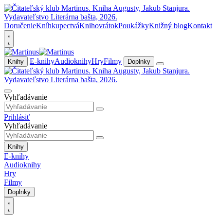
Doručenie
Kníhkupectvá
Knihovrátok
Poukážky
Knižný blog
Kontakt
E-knihy
Audioknihy
Hry
Filmy
Knihy
Doplnky
Vyhľadávanie
Prihlásiť
Vyhľadávanie
Knihy
E-knihy
Audioknihy
Hry
Filmy
Doplnky