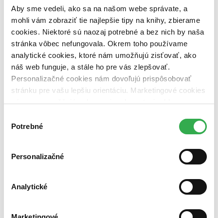
dostupná (bez vypredaných) (0 titulov)
dostupná (bez
Aby sme vedeli, ako sa na našom webe správate, a
vypredaných)
mohli vám zobraziť tie najlepšie tipy na knihy, zbierame
Nové / čítané
cookies. Niektoré sú naozaj potrebné a bez nich by naša
nová (0 titulov)
nová
stránka vôbec nefungovala. Okrem toho používame
čítaná (0 titulov)
čítaná
analytické cookies, ktoré nám umožňujú zisťovať, ako
čítaná - výborný stav (0 titulov)
čítaná - výborný stav
náš web funguje, a stále ho pre vás zlepšovať.
čítaná - mierne opotrebovaná (0 titulov)
čítaná - mierne
Personalizačné cookies nám dovoľujú prispôsobovať
opotrebovaná
čítané verzie vypredaných kníh (0 titulov)
čítané verzie
stránku pre vašu lepšiu orientáciu. Marketingové cookies
vypredaných kníh
nám zas umožňujú zobrazenie relevantnej reklamy.
Niektoré údaje zdieľame aj s tretími stranami. Veľmi by
Zúžiť výber
Výber
nám pomohlo, keby sme mohli používať všetky tieto
Potrebné
súhlasu
Zoradiť
cookies. Ďakujeme!
Personalizačné
Bestsellery
Analytické
Top hodnotené
Novinky
Najdrahšie
Najlacnejšie
Marketingové