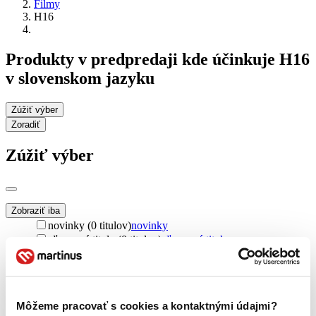
Filmy
H16
Produkty v predpredaji kde účinkuje H16
v slovenskom jazyku
Zúžiť výber
Zoradiť
Zúžiť výber
Zobraziť iba
novinky (0 titulov)
novinky
zľavnené tituly (0 titulov)
zľavnené tituly
Dostupnosť
na centrálnom sklade (0 titulov)
na centrálnom sklade
predpredaj (0 titulov)
predpredaj
Môžeme pracovať s cookies a kontaktnými údajmi?
pripravujeme (0 titulov)
pripravujeme