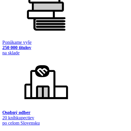
Ponúkame vyše
250 000 titulov
na sklade
Osobný odber
20 kníhkupectiev
po celom Slovensku