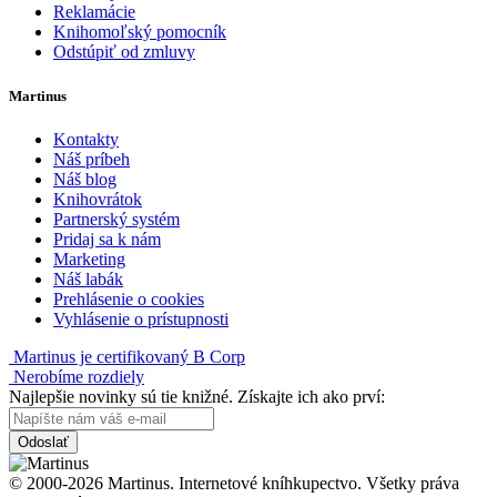
Reklamácie
Knihomoľský pomocník
Odstúpiť od zmluvy
Martinus
Kontakty
Náš príbeh
Náš blog
Knihovrátok
Partnerský systém
Pridaj sa k nám
Marketing
Náš labák
Prehlásenie o cookies
Vyhlásenie o prístupnosti
Martinus je certifikovaný B Corp
Nerobíme rozdiely
Najlepšie novinky sú tie knižné. Získajte ich ako prví:
Odoslať
© 2000-2026 Martinus. Internetové kníhkupectvo. Všetky práva