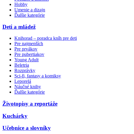
Hobby
Umenie a dizajn
Ďalšie kategórie
Deti a mládež
Knihorad – poradca kníh pre deti
Pre najmenších
Pre prvákov
Pre pubertiakov
Young Adult
Beletria
Rozprávky
Sci-fi, fantasy a komiksy
Leporelá
Náučné knihy
Ďalšie kategórie
Životopisy a reportáže
Kuchárky
Učebnice a slovníky