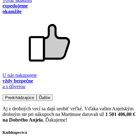
Tovar skladom
expedujeme
okamžite
U nás nakupujete
vždy bezpečne
a s dôverou
Predchádzajúce
Ďalšie
Aj z drobných vecí sa dajú urobiť veľké. Vďaka vašim Anjelským
drobným ste pri nákupoch na Martinuse darovali už
1 501 406,00 €
na Dobrého Anjela
. Ďakujeme!
Kníhkupectvá