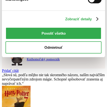
Najvyššia zľava
Použité filtre
Zobraziť detaily
Zrušiť filtre
V slovenskom jazyku
v predpredaji
Nebol nájdený
žiadny titul
vyhovujúci zadaným podmienkam.
Skúste prosím zmeniť vyhľadávaný výraz.
Povoliť všetko
Odmietnuť
Chcete poradiť knihu?
Náš pomocník Sherlock vám ju s radosťou vypátra!
Knihomoľský pomocník
Pridať citát
Slová sú, podľa môjho nie tak skromného názoru, naším najväčším
nevyčerpateľným zdrojom mágie. Schopné spôsobovať zranenia aj
naprávať ich.