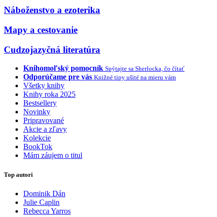
Náboženstvo a ezoterika
Mapy a cestovanie
Cudzojazyčná literatúra
Knihomoľský pomocník
Spýtajte sa Sherlocka, čo čítať
Odporúčame pre vás
Knižné tipy ušité na mieru vám
Všetky knihy
Knihy roka 2025
Bestsellery
Novinky
Pripravované
Akcie a zľavy
Kolekcie
BookTok
Mám záujem o titul
Top autori
Dominik Dán
Julie Caplin
Rebecca Yarros