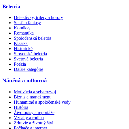
Beletria
Detektívky, trilery a horory
Sci-fi a fantasy
Komiksy
Romantika
Spoločenská beletria
Klasika
Historické
Slovenská beletria
Svetová beletria
Poézia
Ďalšie kategórie
Náučná a odborná
Motivácia a sebarozvoj
Biznis a manažment
Humanitné a spoločenské vedy
História
Životopisy a reportáže
Vzťahy a rodina
Zdravie a životný štýl
Počítače a internet