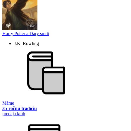
Harry Potter a Dary smrti
J.K. Rowling
Máme
35-ročnú tradíciu
predaja kníh