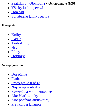
Bratislava - Obchodná
• Otvárame o 8:30
Všetky kníhkupectvá
Udalosti
Spriatelené kníhkupectvá
Kategórie
Knihy
E-knihy
Audioknihy
Hry
Filmy
Doplnky
Nakupujte u nás
Doručenie
Platba
Prečo práve u nás?
Najčastejšie otázky
Rezervácia v kníhkupectve
Ako čítať e-knihy
Ako počúvať audioknihy
Pre školy a knižnice