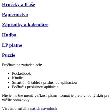
Hrnčeky a fľaše
Papiernictvo
Zápisníky a kalendáre
Hudba
LP platne
Puzzle
Prečítate na zariadeniach:
Pocketbook
Kindle
Smartfón či tablet s príslušnou aplikáciou
Počítač s príslušnou aplikáciou
Nie je možné meniť veľkosť písma, formát je preto vhodný skôr pre
väčšie obrazovky.
Viac informácií v
našich návodoch