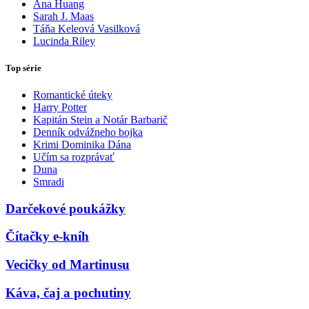
Ana Huang
Sarah J. Maas
Táňa Keleová Vasilková
Lucinda Riley
Top série
Romantické úteky
Harry Potter
Kapitán Stein a Notár Barbarič
Denník odvážneho bojka
Krimi Dominika Dána
Učím sa rozprávať
Duna
Smradi
Darčekové poukážky
Čítačky e-kníh
Vecičky od Martinusu
Káva, čaj a pochutiny