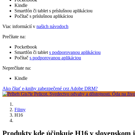
Kindle
Smartfón či tablet s príslušnou aplikáciou
Počítač s príslušnou aplikáciou
Viac informácií v
našich návodoch
Prečítate na:
Pocketbook
Smartfón či tablet
s podporovanou aplikáciou
Počítač
s podporovanou aplikáciou
Neprečítate na:
Kindle
Ako čítať e-knihy zabezpečené cez Adobe DRM?
Filmy
H16
Produkty kde účinkuje H16 v slovenskom 