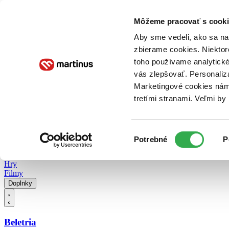
Doručenie
Kníhkupectvá
Knihovrátok
Poukážky
Knižný blog
Kontakt
Môžeme pracovať s cooki
Aby sme vedeli, ako sa na 
zbierame cookies. Niektor
E-knihy
Audioknihy
Hry
Filmy
Knihy
Doplnky
toho používame analytické
vás zlepšovať. Personaliz
Vyhľadávanie
Marketingové cookies nám 
tretími stranami. Veľmi b
Prihlásiť
Vyhľadávanie
Výber
Knihy
Potrebné
P
súhlasu
E-knihy
Audioknihy
Hry
Filmy
Doplnky
Beletria