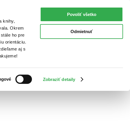
Povoliť všetko
a knihy,
ovala. Okrem
Odmietnuť
stále ho pre
u orientáciu.
dieľame aj s
Ďakujeme!
ngové
Zobraziť detaily