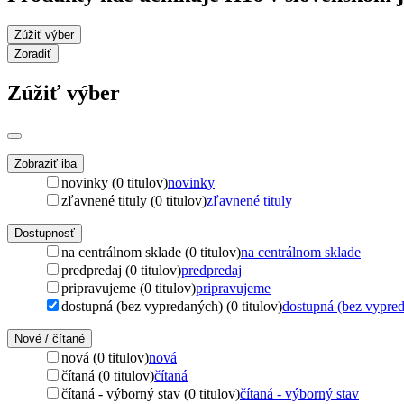
Zúžiť výber
Zoradiť
Zúžiť výber
Zobraziť iba
novinky (0 titulov)
novinky
zľavnené tituly (0 titulov)
zľavnené tituly
Dostupnosť
na centrálnom sklade (0 titulov)
na centrálnom sklade
predpredaj (0 titulov)
predpredaj
pripravujeme (0 titulov)
pripravujeme
dostupná (bez vypredaných) (0 titulov)
dostupná (bez vypre
Nové / čítané
nová (0 titulov)
nová
čítaná (0 titulov)
čítaná
čítaná - výborný stav (0 titulov)
čítaná - výborný stav