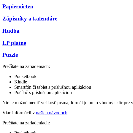
Papiernictvo
Zápisníky a kalendáre
Hudba
LP platne
Puzzle
Prečítate na zariadeniach:
Pocketbook
Kindle
Smartfón či tablet s príslušnou aplikáciou
Počítač s príslušnou aplikáciou
Nie je možné meniť veľkosť písma, formát je preto vhodný skôr pre 
Viac informácií v
našich návodoch
Prečítate na zariadeniach:
Pocketbook