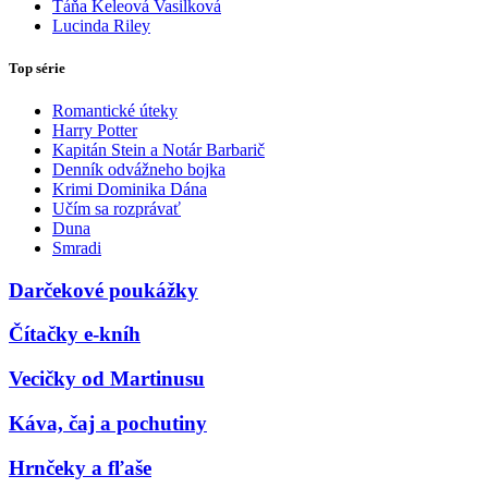
Táňa Keleová Vasilková
Lucinda Riley
Top série
Romantické úteky
Harry Potter
Kapitán Stein a Notár Barbarič
Denník odvážneho bojka
Krimi Dominika Dána
Učím sa rozprávať
Duna
Smradi
Darčekové poukážky
Čítačky e-kníh
Vecičky od Martinusu
Káva, čaj a pochutiny
Hrnčeky a fľaše