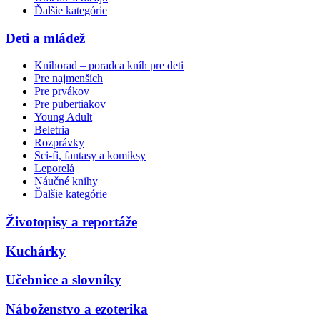
Ďalšie kategórie
Deti a mládež
Knihorad – poradca kníh pre deti
Pre najmenších
Pre prvákov
Pre pubertiakov
Young Adult
Beletria
Rozprávky
Sci-fi, fantasy a komiksy
Leporelá
Náučné knihy
Ďalšie kategórie
Životopisy a reportáže
Kuchárky
Učebnice a slovníky
Náboženstvo a ezoterika