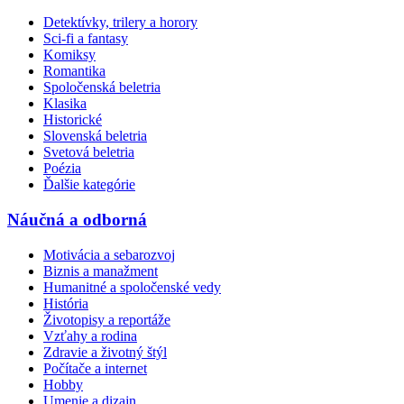
Detektívky, trilery a horory
Sci-fi a fantasy
Komiksy
Romantika
Spoločenská beletria
Klasika
Historické
Slovenská beletria
Svetová beletria
Poézia
Ďalšie kategórie
Náučná a odborná
Motivácia a sebarozvoj
Biznis a manažment
Humanitné a spoločenské vedy
História
Životopisy a reportáže
Vzťahy a rodina
Zdravie a životný štýl
Počítače a internet
Hobby
Umenie a dizajn