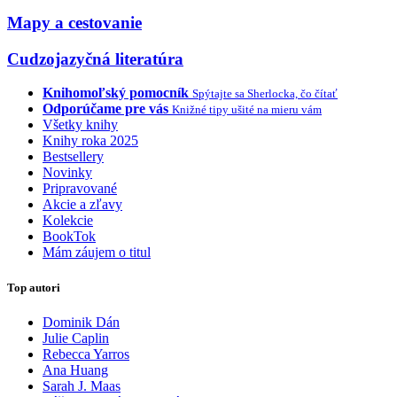
Mapy a cestovanie
Cudzojazyčná literatúra
Knihomoľský pomocník
Spýtajte sa Sherlocka, čo čítať
Odporúčame pre vás
Knižné tipy ušité na mieru vám
Všetky knihy
Knihy roka 2025
Bestsellery
Novinky
Pripravované
Akcie a zľavy
Kolekcie
BookTok
Mám záujem o titul
Top autori
Dominik Dán
Julie Caplin
Rebecca Yarros
Ana Huang
Sarah J. Maas