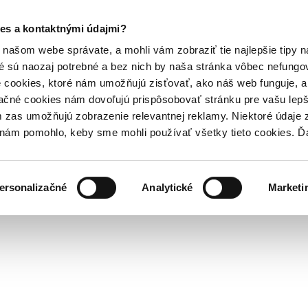
es a kontaktnými údajmi?
našom webe správate, a mohli vám zobraziť tie najlepšie tipy n
é sú naozaj potrebné a bez nich by naša stránka vôbec nefung
 cookies, ktoré nám umožňujú zisťovať, ako náš web funguje, a 
ačné cookies nám dovoľujú prispôsobovať stránku pre vašu lepši
zas umožňujú zobrazenie relevantnej reklamy. Niektoré údaje z
y nám pomohlo, keby sme mohli používať všetky tieto cookies. 
ersonalizačné
Analytické
Marketi