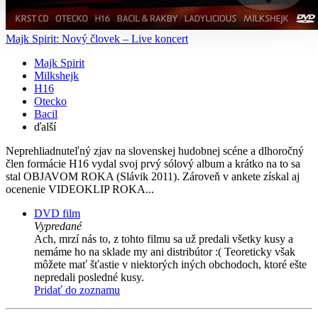
Majk Spirit: Nový človek – Live koncert
Majk Spirit
Milkshejk
H16
Otecko
Bacil
ďalší
Neprehliadnuteľný zjav na slovenskej hudobnej scéne a dlhoročný
člen formácie H16 vydal svoj prvý sólový album a krátko na to sa
stal OBJAVOM ROKA (Slávik 2011). Zároveň v ankete získal aj
ocenenie VIDEOKLIP ROKA...
DVD film
Vypredané
Ach, mrzí nás to, z tohto filmu sa už predali všetky kusy a
nemáme ho na sklade my ani distribútor :( Teoreticky však
môžete mať šťastie v niektorých iných obchodoch, ktoré ešte
nepredali posledné kusy.
Pridať do zoznamu