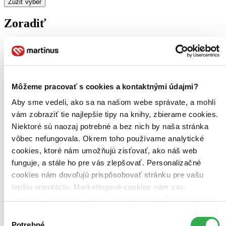
Zúžiť výber
Zoradiť
Bestsellery
Top hodnotené
Môžeme pracovať s cookies a kontaktnými údajmi?
Novinky
Najdrahšie
Aby sme vedeli, ako sa na našom webe správate, a mohli
Najlacnejšie
vám zobraziť tie najlepšie tipy na knihy, zbierame cookies.
Najvyššia zľava
Niektoré sú naozaj potrebné a bez nich by naša stránka
vôbec nefungovala. Okrem toho používame analytické
Použité filtre
cookies, ktoré nám umožňujú zisťovať, ako náš web
Zrušiť filtre
V slovenskom jazyku
Účinkuje H16
funguje, a stále ho pre vás zlepšovať. Personalizačné
cookies nám dovoľujú prispôsobovať stránku pre vašu
lepšiu orientáciu. Marketingové cookies nám zas
umožňujú zobrazenie relevantnej reklamy. Niektoré údaje
zdieľame aj s tretími stranami. Veľmi by nám pomohlo,
Výber
keby sme mohli používať všetky tieto cookies. Ďakujeme!
Potrebné