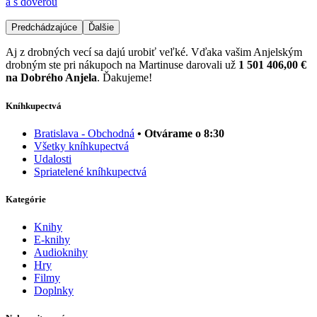
a s dôverou
Predchádzajúce
Ďalšie
Aj z drobných vecí sa dajú urobiť veľké. Vďaka vašim Anjelským
drobným ste pri nákupoch na Martinuse darovali už
1 501 406,00 €
na Dobrého Anjela
. Ďakujeme!
Kníhkupectvá
Bratislava - Obchodná
• Otvárame o 8:30
Všetky kníhkupectvá
Udalosti
Spriatelené kníhkupectvá
Kategórie
Knihy
E-knihy
Audioknihy
Hry
Filmy
Doplnky