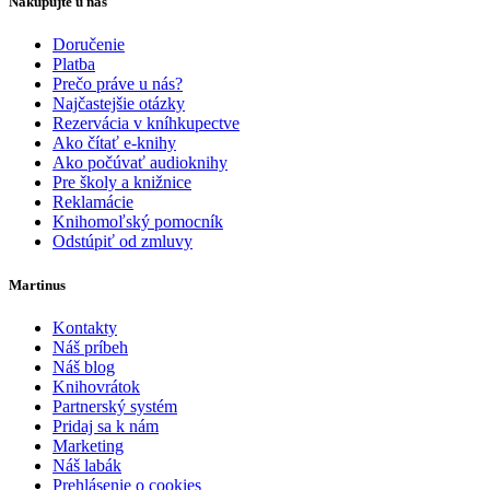
Nakupujte u nás
Doručenie
Platba
Prečo práve u nás?
Najčastejšie otázky
Rezervácia v kníhkupectve
Ako čítať e-knihy
Ako počúvať audioknihy
Pre školy a knižnice
Reklamácie
Knihomoľský pomocník
Odstúpiť od zmluvy
Martinus
Kontakty
Náš príbeh
Náš blog
Knihovrátok
Partnerský systém
Pridaj sa k nám
Marketing
Náš labák
Prehlásenie o cookies