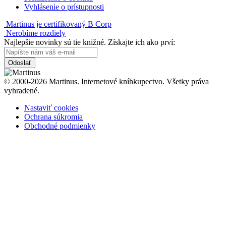
Vyhlásenie o prístupnosti
Martinus je certifikovaný B Corp
Nerobíme rozdiely
Najlepšie novinky sú tie knižné. Získajte ich ako prví:
Odoslať
© 2000-2026 Martinus. Internetové kníhkupectvo. Všetky práva
vyhradené.
Nastaviť cookies
Ochrana súkromia
Obchodné podmienky