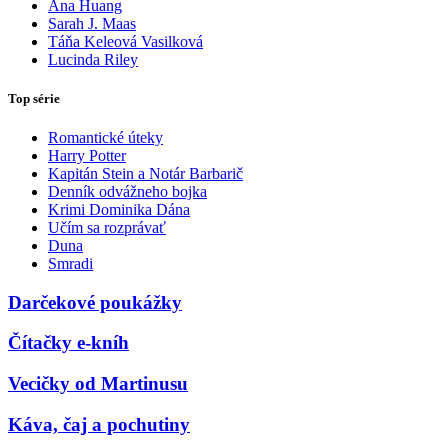
Ana Huang
Sarah J. Maas
Táňa Keleová Vasilková
Lucinda Riley
Top série
Romantické úteky
Harry Potter
Kapitán Stein a Notár Barbarič
Denník odvážneho bojka
Krimi Dominika Dána
Učím sa rozprávať
Duna
Smradi
Darčekové poukážky
Čítačky e-kníh
Vecičky od Martinusu
Káva, čaj a pochutiny