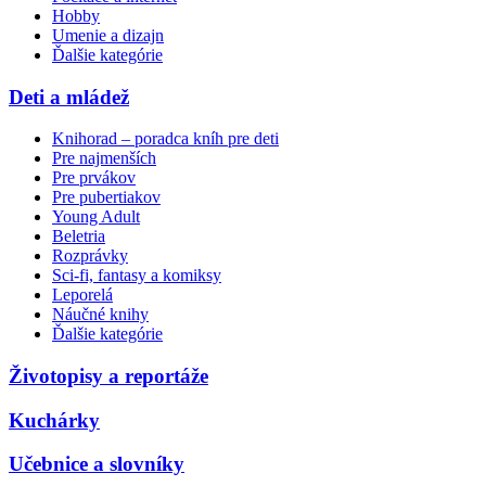
Hobby
Umenie a dizajn
Ďalšie kategórie
Deti a mládež
Knihorad – poradca kníh pre deti
Pre najmenších
Pre prvákov
Pre pubertiakov
Young Adult
Beletria
Rozprávky
Sci-fi, fantasy a komiksy
Leporelá
Náučné knihy
Ďalšie kategórie
Životopisy a reportáže
Kuchárky
Učebnice a slovníky