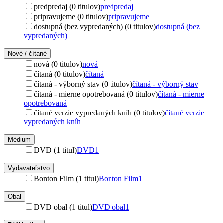
predpredaj (0 titulov)
predpredaj
pripravujeme (0 titulov)
pripravujeme
dostupná (bez vypredaných) (0 titulov)
dostupná (bez
vypredaných)
Nové / čítané
nová (0 titulov)
nová
čítaná (0 titulov)
čítaná
čítaná - výborný stav (0 titulov)
čítaná - výborný stav
čítaná - mierne opotrebovaná (0 titulov)
čítaná - mierne
opotrebovaná
čítané verzie vypredaných kníh (0 titulov)
čítané verzie
vypredaných kníh
Médium
DVD (1 titul)
DVD
1
Vydavateľstvo
Bonton Film (1 titul)
Bonton Film
1
Obal
DVD obal (1 titul)
DVD obal
1