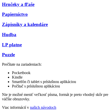
Hrnčeky a fľaše
Papiernictvo
Zápisníky a kalendáre
Hudba
LP platne
Puzzle
Prečítate na zariadeniach:
Pocketbook
Kindle
Smartfón či tablet s príslušnou aplikáciou
Počítač s príslušnou aplikáciou
Nie je možné meniť veľkosť písma, formát je preto vhodný skôr pre
väčšie obrazovky.
Viac informácií v
našich návodoch