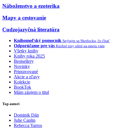
Náboženstvo a ezoterika
Mapy a cestovanie
Cudzojazyčná literatúra
Knihomoľský pomocník
Spýtajte sa Sherlocka, čo čítať
Odporúčame pre vás
Knižné tipy ušité na mieru vám
Všetky knihy
Knihy roka 2025
Bestsellery
Novinky
Pripravované
Akcie a zľavy
Kolekcie
BookTok
Mám záujem o titul
Top autori
Dominik Dán
Julie Caplin
Rebecca Yarros