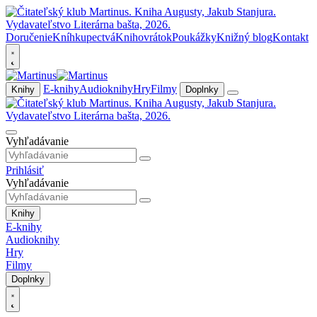
Doručenie
Kníhkupectvá
Knihovrátok
Poukážky
Knižný blog
Kontakt
E-knihy
Audioknihy
Hry
Filmy
Knihy
Doplnky
Vyhľadávanie
Prihlásiť
Vyhľadávanie
Knihy
E-knihy
Audioknihy
Hry
Filmy
Doplnky