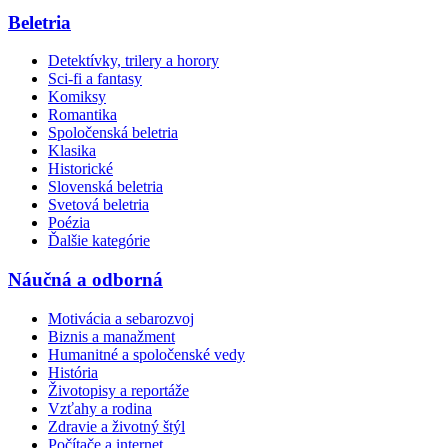
Beletria
Detektívky, trilery a horory
Sci-fi a fantasy
Komiksy
Romantika
Spoločenská beletria
Klasika
Historické
Slovenská beletria
Svetová beletria
Poézia
Ďalšie kategórie
Náučná a odborná
Motivácia a sebarozvoj
Biznis a manažment
Humanitné a spoločenské vedy
História
Životopisy a reportáže
Vzťahy a rodina
Zdravie a životný štýl
Počítače a internet