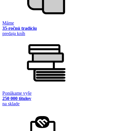
Máme
35-ročnú tradíciu
predaja kníh
Ponúkame vyše
250 000 titulov
na sklade