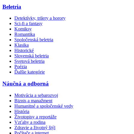
Beletria
Detektívky, trilery a horory
Sci-fi a fantasy
Komiksy
Romantika
Spoločenská beletria
Klasika
Historické
Slovenská beletria
Svetová beletria
Poézia
Ďalšie kategórie
Náučná a odborná
Motivácia a sebarozvoj
Biznis a manažment
Humanitné a spoločenské vedy
História
Životopisy a reportáže
Vzťahy a rodina
Zdravie a životný štýl
Počítače a internet