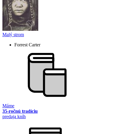
Malý strom
Forrest Carter
Máme
35-ročnú tradíciu
predaja kníh