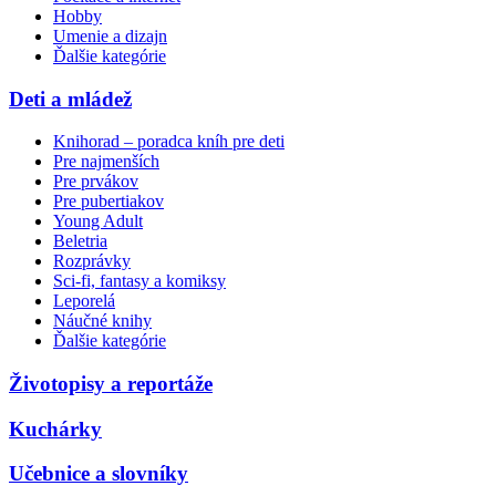
Hobby
Umenie a dizajn
Ďalšie kategórie
Deti a mládež
Knihorad – poradca kníh pre deti
Pre najmenších
Pre prvákov
Pre pubertiakov
Young Adult
Beletria
Rozprávky
Sci-fi, fantasy a komiksy
Leporelá
Náučné knihy
Ďalšie kategórie
Životopisy a reportáže
Kuchárky
Učebnice a slovníky