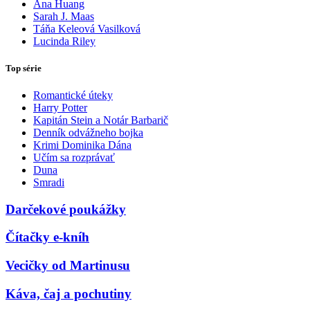
Ana Huang
Sarah J. Maas
Táňa Keleová Vasilková
Lucinda Riley
Top série
Romantické úteky
Harry Potter
Kapitán Stein a Notár Barbarič
Denník odvážneho bojka
Krimi Dominika Dána
Učím sa rozprávať
Duna
Smradi
Darčekové poukážky
Čítačky e-kníh
Vecičky od Martinusu
Káva, čaj a pochutiny