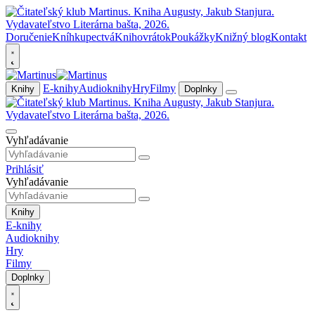
Doručenie
Kníhkupectvá
Knihovrátok
Poukážky
Knižný blog
Kontakt
E-knihy
Audioknihy
Hry
Filmy
Knihy
Doplnky
Vyhľadávanie
Prihlásiť
Vyhľadávanie
Knihy
E-knihy
Audioknihy
Hry
Filmy
Doplnky