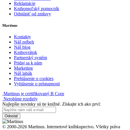
Reklamácie
Knihomoľský pomocník
Odstúpiť od zmluvy
Martinus
Kontakty
Náš príbeh
Náš blog
Knihovrátok
Partnerský systém
Pridaj sa k nám
Marketing
Náš labák
Prehlásenie o cookies
Vyhlásenie o prístupnosti
Martinus je certifikovaný B Corp
Nerobíme rozdiely
Najlepšie novinky sú tie knižné. Získajte ich ako prví:
Odoslať
© 2000-2026 Martinus. Internetové kníhkupectvo. Všetky práva