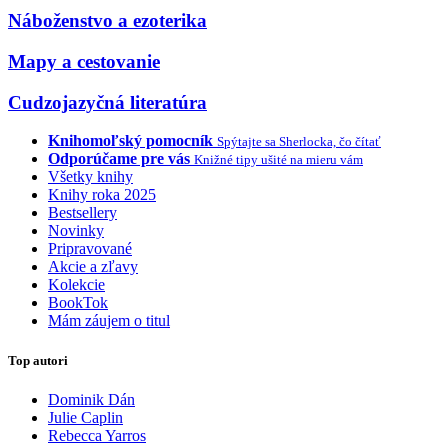
Náboženstvo a ezoterika
Mapy a cestovanie
Cudzojazyčná literatúra
Knihomoľský pomocník
Spýtajte sa Sherlocka, čo čítať
Odporúčame pre vás
Knižné tipy ušité na mieru vám
Všetky knihy
Knihy roka 2025
Bestsellery
Novinky
Pripravované
Akcie a zľavy
Kolekcie
BookTok
Mám záujem o titul
Top autori
Dominik Dán
Julie Caplin
Rebecca Yarros