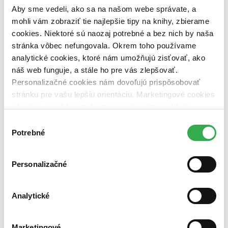
dostupná (bez vypredaných) (0 titulov)
dostupná (bez
Aby sme vedeli, ako sa na našom webe správate, a
vypredaných)
mohli vám zobraziť tie najlepšie tipy na knihy, zbierame
Nové / čítané
cookies. Niektoré sú naozaj potrebné a bez nich by naša
nová (0 titulov)
nová
stránka vôbec nefungovala. Okrem toho používame
čítaná (0 titulov)
čítaná
analytické cookies, ktoré nám umožňujú zisťovať, ako
čítaná - výborný stav (0 titulov)
čítaná - výborný stav
náš web funguje, a stále ho pre vás zlepšovať.
čítaná - mierne opotrebovaná (0 titulov)
čítaná - mierne
opotrebovaná
Personalizačné cookies nám dovoľujú prispôsobovať
čítané verzie vypredaných kníh (0 titulov)
čítané verzie
stránku pre vašu lepšiu orientáciu. Marketingové cookies
vypredaných kníh
nám zas umožňujú zobrazenie relevantnej reklamy.
Niektoré údaje zdieľame aj s tretími stranami. Veľmi by
Zúžiť výber
Výber
nám pomohlo, keby sme mohli používať všetky tieto
Potrebné
súhlasu
Zoradiť
cookies. Ďakujeme!
Personalizačné
Bestsellery
Analytické
Top hodnotené
Novinky
Najdrahšie
Najlacnejšie
Marketingové