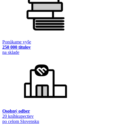
Ponúkame vyše
250 000 titulov
na sklade
Osobný odber
20 kníhkupectiev
po celom Slovensku