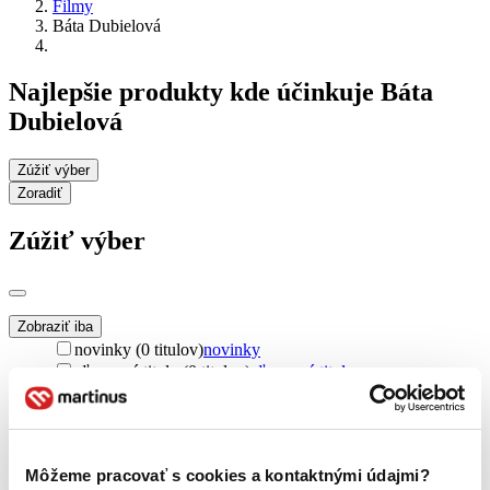
Filmy
Báta Dubielová
Najlepšie produkty kde účinkuje Báta
Dubielová
Zúžiť výber
Zoradiť
Zúžiť výber
Zobraziť iba
novinky (0 titulov)
novinky
zľavnené tituly (0 titulov)
zľavnené tituly
Dostupnosť
na centrálnom sklade (0 titulov)
na centrálnom sklade
predpredaj (0 titulov)
predpredaj
Môžeme pracovať s cookies a kontaktnými údajmi?
pripravujeme (0 titulov)
pripravujeme