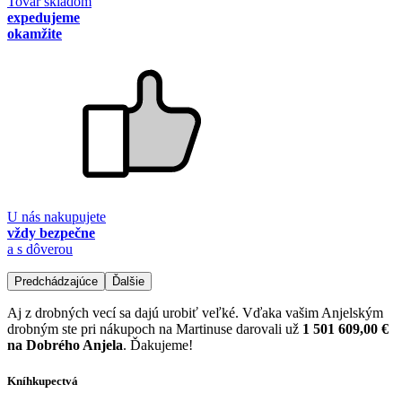
Tovar skladom
expedujeme
okamžite
U nás nakupujete
vždy bezpečne
a s dôverou
Predchádzajúce
Ďalšie
Aj z drobných vecí sa dajú urobiť veľké. Vďaka vašim Anjelským
drobným ste pri nákupoch na Martinuse darovali už
1 501 609,00 €
na Dobrého Anjela
. Ďakujeme!
Kníhkupectvá