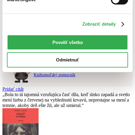
Najvyššia zľava
Použité filtre
Zobraziť detaily
Zrušiť filtre
dostupné
Nebol nájdený
žiadny titul
vyhovujúci zadaným podmienkam.
Skúste prosím zmeniť vyhľadávaný výraz.
Povoliť všetko
Odmietnuť
Chcete poradiť knihu?
Náš pomocník Sherlock vám ju s radosťou vypátra!
Knihomoľský pomocník
Pridať citát
Bola to tá tajomná vzrušujúca časť dňa, keď slnko zapadá a svetlo
mení farbu z červenej na vyblednutú krvavú, neprestajne sa mení a
temnie, akoby deň ešte žil, ale už umieral.