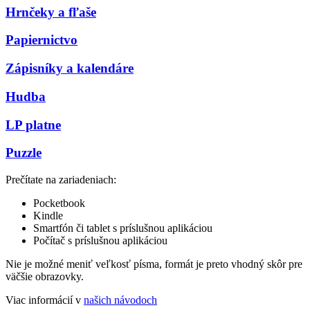
Hrnčeky a fľaše
Papiernictvo
Zápisníky a kalendáre
Hudba
LP platne
Puzzle
Prečítate na zariadeniach:
Pocketbook
Kindle
Smartfón či tablet s príslušnou aplikáciou
Počítač s príslušnou aplikáciou
Nie je možné meniť veľkosť písma, formát je preto vhodný skôr pre
väčšie obrazovky.
Viac informácií v
našich návodoch