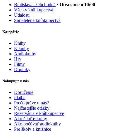
Bratislava - Obchodná
• Otvárame o 10:00
Všetky kníhkupectvá
Udalosti
Spriatelené kníhkupectvá
Kategórie
Knihy
E-knihy
Audioknihy
Hry
Filmy
Doplnky
Nakupujte u nás
Doručenie
Platba
Prečo práve u nás?
Najčastejšie otázky
Rezervácia v kníhkupectve
Ako čítať e-knihy
Ako počúvať audioknihy
Pre školy a knižnice