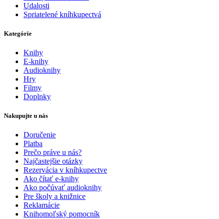
Udalosti
Spriatelené kníhkupectvá
Kategórie
Knihy
E-knihy
Audioknihy
Hry
Filmy
Doplnky
Nakupujte u nás
Doručenie
Platba
Prečo práve u nás?
Najčastejšie otázky
Rezervácia v kníhkupectve
Ako čítať e-knihy
Ako počúvať audioknihy
Pre školy a knižnice
Reklamácie
Knihomoľský pomocník