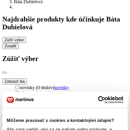
Báta Dubielová
Najdrahšie produkty kde účinkuje Báta
Dubielová
Zúžiť výber
Zoradiť
Zúžiť výber
Zobraziť iba
novinky (0 titulov)
novinky
zľavnené tituly (0 titulov)
zľavnené tituly
Dostupnosť
na centrálnom sklade (0 titulov)
na centrálnom sklade
predpredaj (0 titulov)
predpredaj
Môžeme pracovať s cookies a kontaktnými údajmi?
pripravujeme (0 titulov)
pripravujeme
dostupná (bez vypredaných) (0 titulov)
dostupná (bez
Aby sme vedeli, ako sa na našom webe správate, a