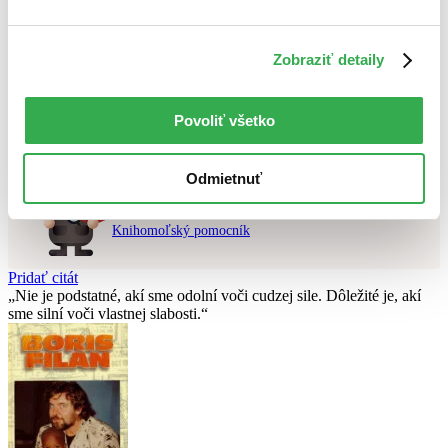
Použité filtre
Zobraziť detaily
Zrušiť filtre
dostupné
Nebol nájdený
žiadny titul
vyhovujúci zadaným podmienkam.
Povoliť všetko
Skúste prosím zmeniť vyhľadávaný výraz.
Odmietnuť
Chcete poradiť knihu?
Náš pomocník Sherlock vám ju s radosťou vypátra!
Knihomoľský pomocník
Pridať citát
Nie je podstatné, akí sme odolní voči cudzej sile. Dôležité je, akí
sme silní voči vlastnej slabosti.