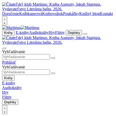
Doručenie
Kníhkupectvá
Knihovrátok
Poukážky
Knižný blog
Kontakt
E-knihy
Audioknihy
Hry
Filmy
Knihy
Doplnky
Vyhľadávanie
Prihlásiť
Vyhľadávanie
Knihy
E-knihy
Audioknihy
Hry
Filmy
Doplnky