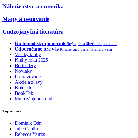
Náboženstvo a ezoterika
Mapy a cestovanie
Cudzojazyčná literatúra
Knihomoľský pomocník
Spýtajte sa Sherlocka, čo čítať
Odporúčame pre vás
Knižné tipy ušité na mieru vám
Všetky knihy
Knihy roka 2025
Bestsellery
Novinky
Pripravované
Akcie a zľavy
Kolekcie
BookTok
Mám záujem o titul
Top autori
Dominik Dán
Julie Caplin
Rebecca Yarros