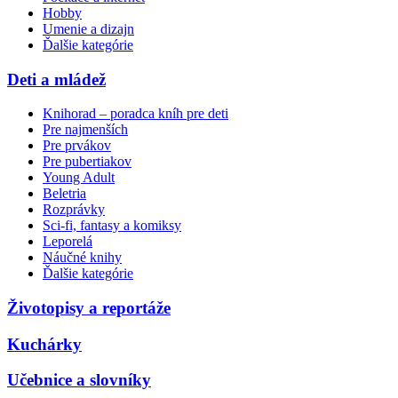
Hobby
Umenie a dizajn
Ďalšie kategórie
Deti a mládež
Knihorad – poradca kníh pre deti
Pre najmenších
Pre prvákov
Pre pubertiakov
Young Adult
Beletria
Rozprávky
Sci-fi, fantasy a komiksy
Leporelá
Náučné knihy
Ďalšie kategórie
Životopisy a reportáže
Kuchárky
Učebnice a slovníky