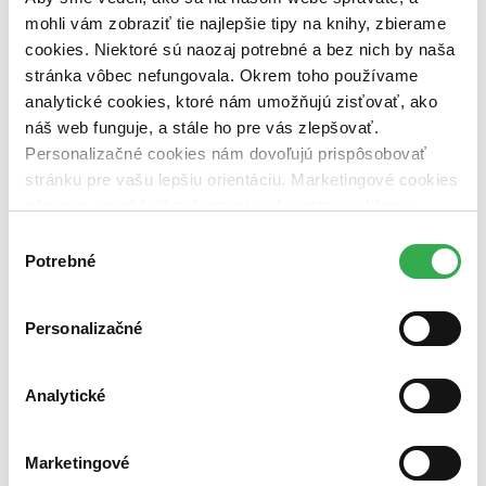
vypredaných)
mohli vám zobraziť tie najlepšie tipy na knihy, zbierame
Nové / čítané
cookies. Niektoré sú naozaj potrebné a bez nich by naša
nová (0 titulov)
nová
stránka vôbec nefungovala. Okrem toho používame
čítaná (0 titulov)
čítaná
analytické cookies, ktoré nám umožňujú zisťovať, ako
čítaná - výborný stav (0 titulov)
čítaná - výborný stav
náš web funguje, a stále ho pre vás zlepšovať.
čítaná - mierne opotrebovaná (0 titulov)
čítaná - mierne
Personalizačné cookies nám dovoľujú prispôsobovať
opotrebovaná
čítané verzie vypredaných kníh (0 titulov)
čítané verzie
stránku pre vašu lepšiu orientáciu. Marketingové cookies
vypredaných kníh
nám zas umožňujú zobrazenie relevantnej reklamy.
Niektoré údaje zdieľame aj s tretími stranami. Veľmi by
Zúžiť výber
Výber
nám pomohlo, keby sme mohli používať všetky tieto
Potrebné
súhlasu
Zoradiť
cookies. Ďakujeme!
Personalizačné
Bestsellery
Analytické
Top hodnotené
Novinky
Najdrahšie
Marketingové
Najlacnejšie
Najvyššia zľava