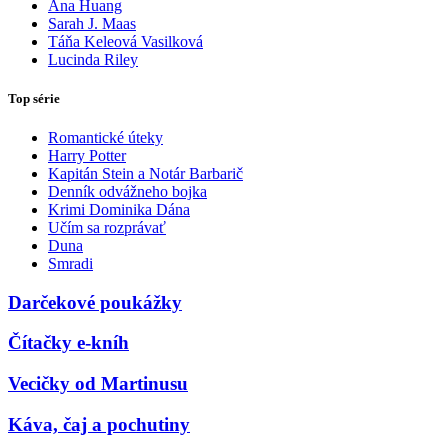
Ana Huang
Sarah J. Maas
Táňa Keleová Vasilková
Lucinda Riley
Top série
Romantické úteky
Harry Potter
Kapitán Stein a Notár Barbarič
Denník odvážneho bojka
Krimi Dominika Dána
Učím sa rozprávať
Duna
Smradi
Darčekové poukážky
Čítačky e-kníh
Vecičky od Martinusu
Káva, čaj a pochutiny