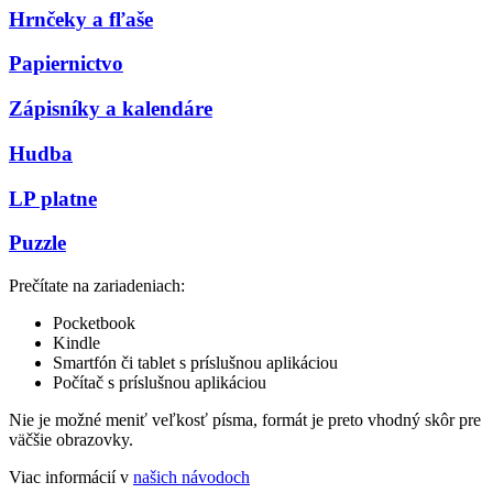
Hrnčeky a fľaše
Papiernictvo
Zápisníky a kalendáre
Hudba
LP platne
Puzzle
Prečítate na zariadeniach:
Pocketbook
Kindle
Smartfón či tablet s príslušnou aplikáciou
Počítač s príslušnou aplikáciou
Nie je možné meniť veľkosť písma, formát je preto vhodný skôr pre
väčšie obrazovky.
Viac informácií v
našich návodoch