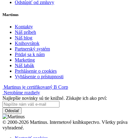
Odstúpiť od zmluvy
Martinus
Kontakty
Náš príbeh
Náš blog
Knihovrátok
Partnerský systém
Pridaj sa k nám
Marketing
Náš labák
Prehlásenie o cookies
Vyhlásenie o prístupnosti
Martinus je certifikovaný B Corp
Nerobíme rozdiely
Najlepšie novinky sú tie knižné. Získajte ich ako prví:
Odoslať
© 2000-2026 Martinus. Internetové kníhkupectvo. Všetky práva
vyhradené.