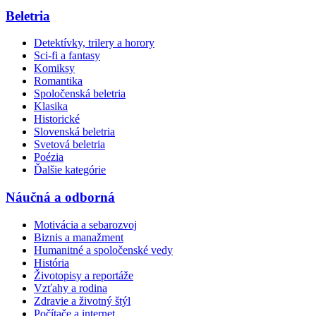
Beletria
Detektívky, trilery a horory
Sci-fi a fantasy
Komiksy
Romantika
Spoločenská beletria
Klasika
Historické
Slovenská beletria
Svetová beletria
Poézia
Ďalšie kategórie
Náučná a odborná
Motivácia a sebarozvoj
Biznis a manažment
Humanitné a spoločenské vedy
História
Životopisy a reportáže
Vzťahy a rodina
Zdravie a životný štýl
Počítače a internet