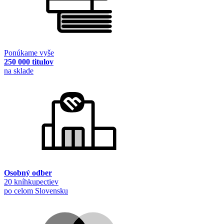
Ponúkame vyše
250 000 titulov
na sklade
Osobný odber
20 kníhkupectiev
po celom Slovensku