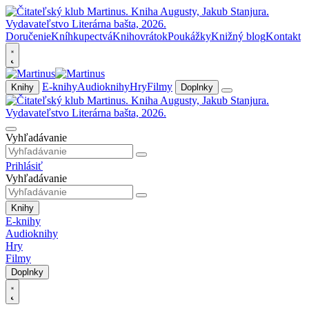
Doručenie
Kníhkupectvá
Knihovrátok
Poukážky
Knižný blog
Kontakt
E-knihy
Audioknihy
Hry
Filmy
Knihy
Doplnky
Vyhľadávanie
Prihlásiť
Vyhľadávanie
Knihy
E-knihy
Audioknihy
Hry
Filmy
Doplnky