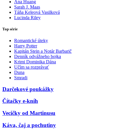
Ana Huang
Sarah J. Maas
Táňa Keleová Vasilková
Lucinda Riley
Top série
Romantické úteky
Harry Potter
Kapitán Stein a Notár Barbarič
Denník odvážneho bojka
Krimi Dominika Dána
Učím sa rozprávať
Duna
Smradi
Darčekové poukážky
Čítačky e-kníh
Vecičky od Martinusu
Káva, čaj a pochutiny