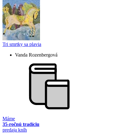
Tri smrtky sa plavia
Vanda Rozenbergová
Máme
35-ročnú tradíciu
predaja kníh