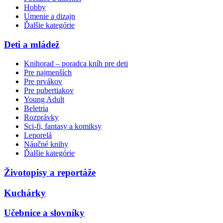
Hobby
Umenie a dizajn
Ďalšie kategórie
Deti a mládež
Knihorad – poradca kníh pre deti
Pre najmenších
Pre prvákov
Pre pubertiakov
Young Adult
Beletria
Rozprávky
Sci-fi, fantasy a komiksy
Leporelá
Náučné knihy
Ďalšie kategórie
Životopisy a reportáže
Kuchárky
Učebnice a slovníky