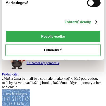
Marketingové
Najlacnejšie
Najvyššia zľava
Použité filtre
Zobraziť detaily
Zrušiť filtre
v predpredaji
Účinkuje Sylva Kamenická
Nebol nájdený
žiadny titul
vyhovujúci zadaným podmienkam.
Povoliť všetko
Skúste prosím zmeniť vyhľadávaný výraz.
Odmietnuť
Chcete poradiť knihu?
Náš pomocník Sherlock vám ju s radosťou vypátra!
Knihomoľský pomocník
Pridať citát
Muž a žena by mali byť spomalení, ako keď kráčaš pod vodou,
mali by sa venovať každej bunke, každému nádychu pomaly a bez
náhlenia.