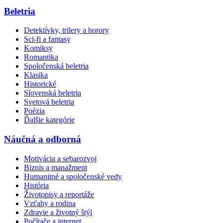
Beletria
Detektívky, trilery a horory
Sci-fi a fantasy
Komiksy
Romantika
Spoločenská beletria
Klasika
Historické
Slovenská beletria
Svetová beletria
Poézia
Ďalšie kategórie
Náučná a odborná
Motivácia a sebarozvoj
Biznis a manažment
Humanitné a spoločenské vedy
História
Životopisy a reportáže
Vzťahy a rodina
Zdravie a životný štýl
Počítače a internet