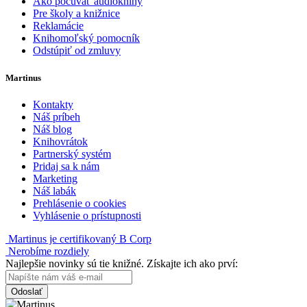
Ako počúvať audioknihy
Pre školy a knižnice
Reklamácie
Knihomoľský pomocník
Odstúpiť od zmluvy
Martinus
Kontakty
Náš príbeh
Náš blog
Knihovrátok
Partnerský systém
Pridaj sa k nám
Marketing
Náš labák
Prehlásenie o cookies
Vyhlásenie o prístupnosti
Martinus je certifikovaný B Corp
Nerobíme rozdiely
Najlepšie novinky sú tie knižné. Získajte ich ako prví:
Odoslať