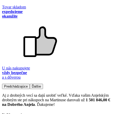
Tovar skladom
expedujeme
okamžite
U nás nakupujete
vždy bezpečne
a s dôverou
Predchádzajúce
Ďalšie
Aj z drobných vecí sa dajú urobiť veľké. Vďaka vašim Anjelským
drobným ste pri nákupoch na Martinuse darovali už
1 501 846,00 €
na Dobrého Anjela
. Ďakujeme!