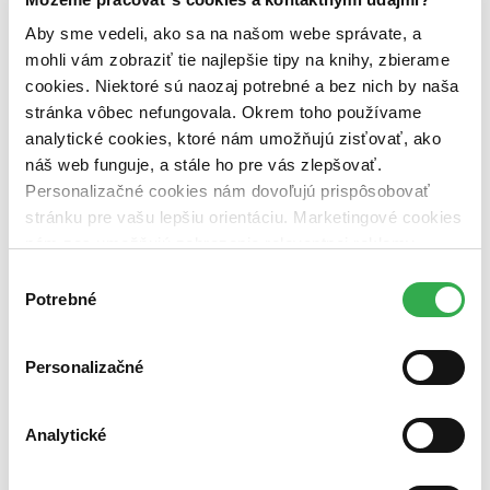
pripravujeme (0 titulov)
pripravujeme
dostupná (bez vypredaných) (0 titulov)
dostupná (bez
Aby sme vedeli, ako sa na našom webe správate, a
vypredaných)
mohli vám zobraziť tie najlepšie tipy na knihy, zbierame
cookies. Niektoré sú naozaj potrebné a bez nich by naša
Nové / čítané
nová (0 titulov)
nová
stránka vôbec nefungovala. Okrem toho používame
čítaná (0 titulov)
čítaná
analytické cookies, ktoré nám umožňujú zisťovať, ako
čítaná - výborný stav (0 titulov)
čítaná - výborný stav
náš web funguje, a stále ho pre vás zlepšovať.
čítaná - mierne opotrebovaná (0 titulov)
čítaná - mierne
Personalizačné cookies nám dovoľujú prispôsobovať
opotrebovaná
stránku pre vašu lepšiu orientáciu. Marketingové cookies
čítané verzie vypredaných kníh (0 titulov)
čítané verzie
vypredaných kníh
nám zas umožňujú zobrazenie relevantnej reklamy.
Niektoré údaje zdieľame aj s tretími stranami. Veľmi by
Výber
Zúžiť výber
nám pomohlo, keby sme mohli používať všetky tieto
Potrebné
súhlasu
Zoradiť
cookies. Ďakujeme!
Personalizačné
Bestsellery
Analytické
Top hodnotené
Novinky
Najdrahšie