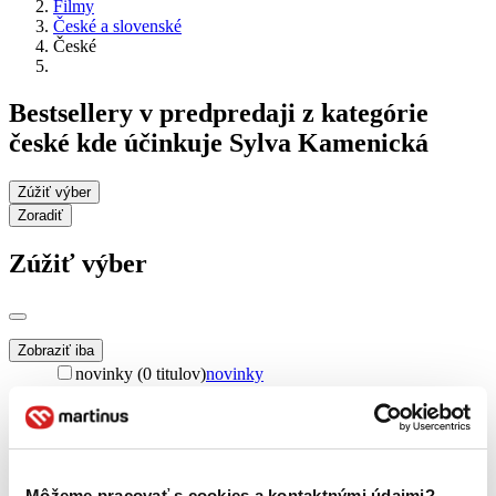
Filmy
České a slovenské
České
Bestsellery v predpredaji z kategórie
české kde účinkuje Sylva Kamenická
Zúžiť výber
Zoradiť
Zúžiť výber
Zobraziť iba
novinky (0 titulov)
novinky
zľavnené tituly (0 titulov)
zľavnené tituly
Dostupnosť
na centrálnom sklade (0 titulov)
na centrálnom sklade
predpredaj (0 titulov)
predpredaj
Môžeme pracovať s cookies a kontaktnými údajmi?