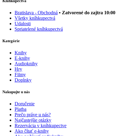
Kníhkupectvá
Bratislava - Obchodná
• Zatvorené do zajtra 10:00
Všetky kníhkupectvá
Udalosti
Spriatelené kníhkupectvá
Kategórie
Knihy
E-knihy
Audioknihy
Hry
Filmy
Doplnky
Nakupujte u nás
Doručenie
Platba
Prečo práve u nás?
Najčastejšie otázky
Rezervácia v kníhkupectve
Ako čítať e-knihy