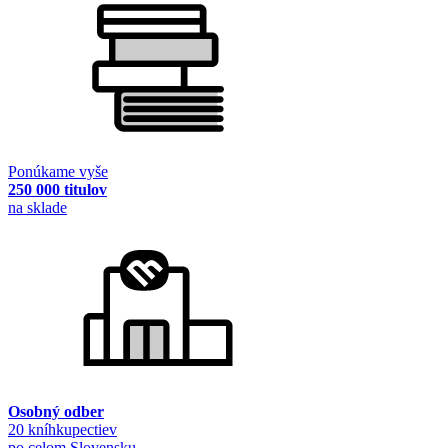
Ponúkame vyše
250 000 titulov
na sklade
Osobný odber
20 kníhkupectiev
po celom Slovensku