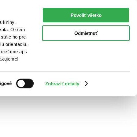
Povoliť všetko
a knihy,
ovala. Okrem
Odmietnuť
stále ho pre
u orientáciu.
dieľame aj s
Ďakujeme!
ngové
Zobraziť detaily