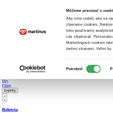
Doručenie
Kníhkupectvá
Knihovrátok
Poukážky
Knižný blog
Kontakt
Môžeme pracovať s cooki
Aby sme vedeli, ako sa na 
zbierame cookies. Niektor
E-knihy
Audioknihy
Hry
Filmy
Knihy
Doplnky
toho používame analytické
vás zlepšovať. Personaliz
Vyhľadávanie
Marketingové cookies nám 
tretími stranami. Veľmi b
Prihlásiť
Vyhľadávanie
Výber
Knihy
Potrebné
P
súhlasu
E-knihy
Audioknihy
Hry
Filmy
Doplnky
Beletria