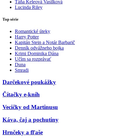
Táňa Keleová Vasilková
Lucinda Riley
Top série
Romantické úteky
Harry Potter
Kapitán Stein a Notár Barbarič
Denník odvážneho bojka
Krimi Dominika Dána
Učím sa rozprávať
Duna
Smradi
Darčekové poukážky
Čítačky e-kníh
Vecičky od Martinusu
Káva, čaj a pochutiny
Hrnčeky a fľaše