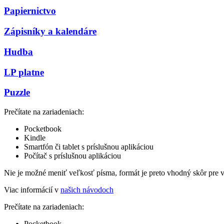
Papiernictvo
Zápisníky a kalendáre
Hudba
LP platne
Puzzle
Prečítate na zariadeniach:
Pocketbook
Kindle
Smartfón či tablet s príslušnou aplikáciou
Počítač s príslušnou aplikáciou
Nie je možné meniť veľkosť písma, formát je preto vhodný skôr pre 
Viac informácií v
našich návodoch
Prečítate na zariadeniach:
Pocketbook