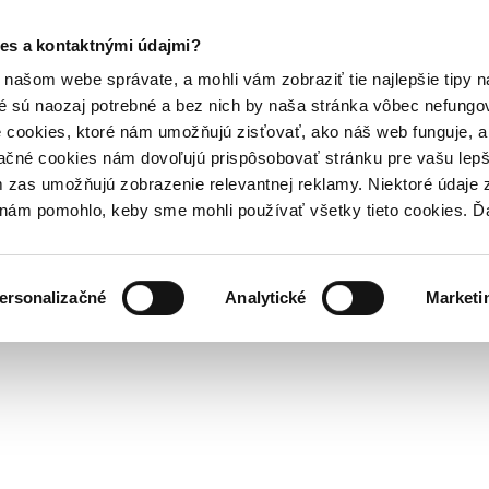
es a kontaktnými údajmi?
našom webe správate, a mohli vám zobraziť tie najlepšie tipy n
é sú naozaj potrebné a bez nich by naša stránka vôbec nefung
 cookies, ktoré nám umožňujú zisťovať, ako náš web funguje, a 
ačné cookies nám dovoľujú prispôsobovať stránku pre vašu lepši
zas umožňujú zobrazenie relevantnej reklamy. Niektoré údaje z
y nám pomohlo, keby sme mohli používať všetky tieto cookies. 
ersonalizačné
Analytické
Marketi