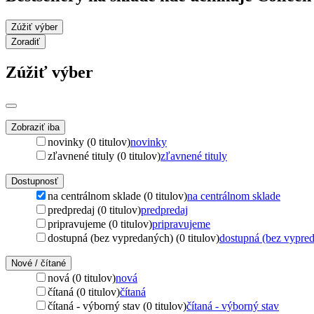
Zúžiť výber
Zoradiť
Zúžiť výber
Zobraziť iba
novinky (0 titulov)
novinky
zľavnené tituly (0 titulov)
zľavnené tituly
Dostupnosť
na centrálnom sklade (0 titulov)
na centrálnom sklade
predpredaj (0 titulov)
predpredaj
pripravujeme (0 titulov)
pripravujeme
dostupná (bez vypredaných) (0 titulov)
dostupná (bez vypre
Nové / čítané
nová (0 titulov)
nová
čítaná (0 titulov)
čítaná
čítaná - výborný stav (0 titulov)
čítaná - výborný stav