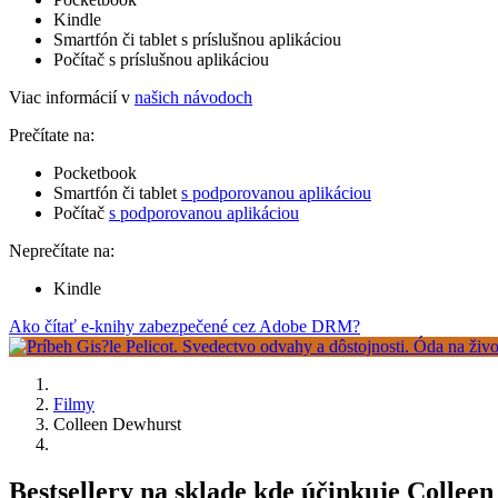
Kindle
Smartfón či tablet s príslušnou aplikáciou
Počítač s príslušnou aplikáciou
Viac informácií v
našich návodoch
Prečítate na:
Pocketbook
Smartfón či tablet
s podporovanou aplikáciou
Počítač
s podporovanou aplikáciou
Neprečítate na:
Kindle
Ako čítať e-knihy zabezpečené cez Adobe DRM?
Filmy
Colleen Dewhurst
Bestsellery na sklade kde účinkuje Collee