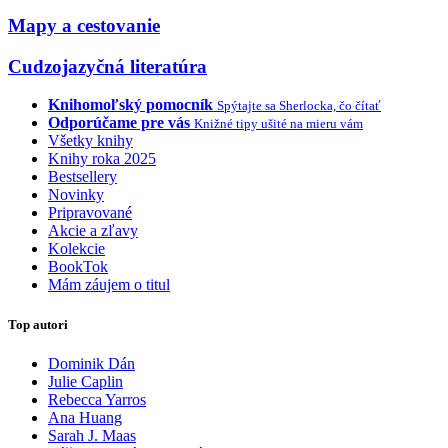
Mapy a cestovanie
Cudzojazyčná literatúra
Knihomoľský pomocník
Spýtajte sa Sherlocka, čo čítať
Odporúčame pre vás
Knižné tipy ušité na mieru vám
Všetky knihy
Knihy roka 2025
Bestsellery
Novinky
Pripravované
Akcie a zľavy
Kolekcie
BookTok
Mám záujem o titul
Top autori
Dominik Dán
Julie Caplin
Rebecca Yarros
Ana Huang
Sarah J. Maas