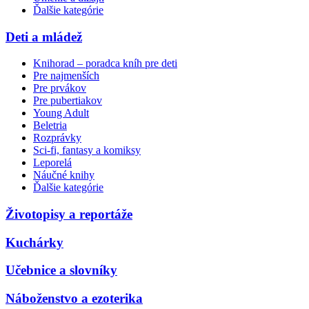
Ďalšie kategórie
Deti a mládež
Knihorad – poradca kníh pre deti
Pre najmenších
Pre prvákov
Pre pubertiakov
Young Adult
Beletria
Rozprávky
Sci-fi, fantasy a komiksy
Leporelá
Náučné knihy
Ďalšie kategórie
Životopisy a reportáže
Kuchárky
Učebnice a slovníky
Náboženstvo a ezoterika