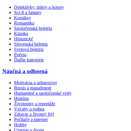
Detektívky, trilery a horory
Sci-fi a fantasy
Komiksy
Romantika
Spoločenská beletria
Klasika
Historické
Slovenská beletria
Svetová beletria
Poézia
Ďalšie kategórie
Náučná a odborná
Motivácia a sebarozvoj
Biznis a manažment
Humanitné a spoločenské vedy
História
Životopisy a reportáže
Vzťahy a rodina
Zdravie a životný štýl
Počítače a internet
Hobby
Umenie a dizajn