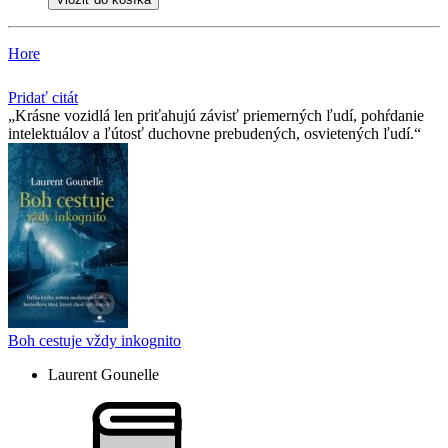
Hore
Pridať citát
Krásne vozidlá len priťahujú závisť priemerných ľudí, pohŕdanie
intelektuálov a ľútosť duchovne prebudených, osvietených ľudí.
Boh cestuje vždy inkognito
Laurent Gounelle