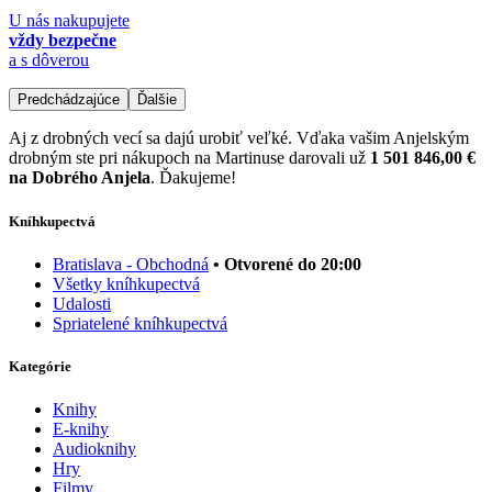
U nás nakupujete
vždy bezpečne
a s dôverou
Predchádzajúce
Ďalšie
Aj z drobných vecí sa dajú urobiť veľké. Vďaka vašim Anjelským
drobným ste pri nákupoch na Martinuse darovali už
1 501 846,00 €
na Dobrého Anjela
. Ďakujeme!
Kníhkupectvá
Bratislava - Obchodná
• Otvorené do 20:00
Všetky kníhkupectvá
Udalosti
Spriatelené kníhkupectvá
Kategórie
Knihy
E-knihy
Audioknihy
Hry
Filmy