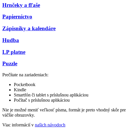
Hrnčeky a fľaše
Papiernictvo
Zápisníky a kalendáre
Hudba
LP platne
Puzzle
Prečítate na zariadeniach:
Pocketbook
Kindle
Smartfón či tablet s príslušnou aplikáciou
Počítač s príslušnou aplikáciou
Nie je možné meniť veľkosť písma, formát je preto vhodný skôr pre
väčšie obrazovky.
Viac informácií v
našich návodoch