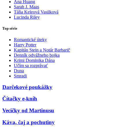
Ana Huang
Sarah J. Maas
Táňa Keleová Vasilková
Lucinda Riley
Top série
Romantické úteky
Harry Potter
Kapitán Stein a Notár Barbarič
Denník odvážneho bojka
Krimi Dominika Dána
Učím sa rozprávať
Duna
Smradi
Darčekové poukážky
Čítačky e-kníh
Vecičky od Martinusu
Káva, čaj a pochutiny