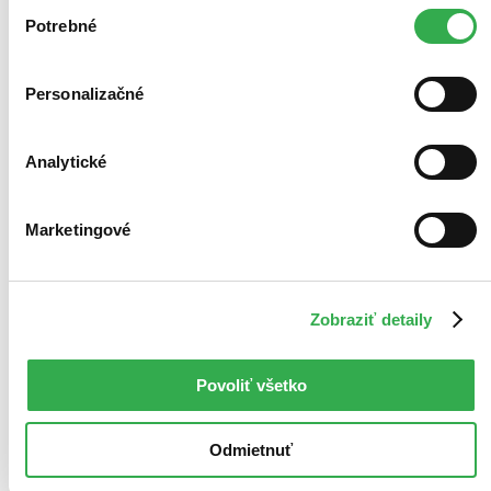
Výber
keby sme mohli používať všetky tieto cookies. Ďakujeme!
Potrebné
súhlasu
Personalizačné
Analytické
Marketingové
Zobraziť detaily
Povoliť všetko
Odmietnuť