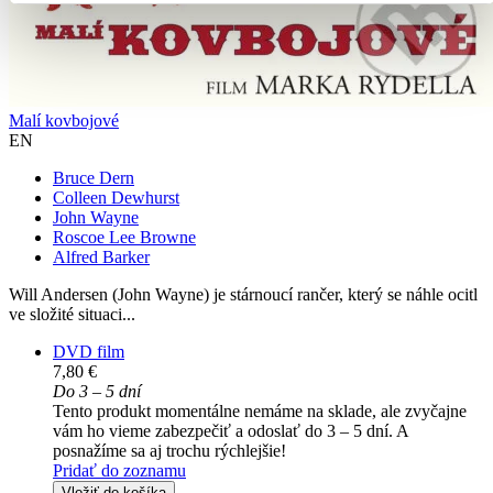
Malí kovbojové
EN
Bruce Dern
Colleen Dewhurst
John Wayne
Roscoe Lee Browne
Alfred Barker
Will Andersen (John Wayne) je stárnoucí rančer, který se náhle ocitl
ve složité situaci...
DVD film
7,80 €
Do 3 – 5 dní
Tento produkt momentálne nemáme na sklade, ale zvyčajne
vám ho vieme zabezpečiť a odoslať do 3 – 5 dní. A
posnažíme sa aj trochu rýchlejšie!
Pridať do zoznamu
Vložiť do košíka