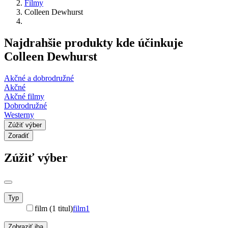
Filmy
Colleen Dewhurst
Najdrahšie produkty kde účinkuje
Colleen Dewhurst
Akčné a dobrodružné
Akčné
Akčné filmy
Dobrodružné
Westerny
Zúžiť výber
Zoradiť
Zúžiť výber
Typ
film (1 titul)
film
1
Zobraziť iba