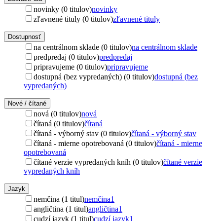
novinky (0 titulov)
novinky
zľavnené tituly (0 titulov)
zľavnené tituly
Dostupnosť
na centrálnom sklade (0 titulov)
na centrálnom sklade
predpredaj (0 titulov)
predpredaj
pripravujeme (0 titulov)
pripravujeme
dostupná (bez vypredaných) (0 titulov)
dostupná (bez
vypredaných)
Nové / čítané
nová (0 titulov)
nová
čítaná (0 titulov)
čítaná
čítaná - výborný stav (0 titulov)
čítaná - výborný stav
čítaná - mierne opotrebovaná (0 titulov)
čítaná - mierne
opotrebovaná
čítané verzie vypredaných kníh (0 titulov)
čítané verzie
vypredaných kníh
Jazyk
nemčina (1 titul)
nemčina
1
angličtina (1 titul)
angličtina
1
cudzí jazyk (1 titul)
cudzí jazyk
1