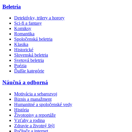
Beletria
Detektívky, trilery a horory
Sci-fi a fantasy
Komiksy
Romantika
Spoločenská beletria
Klasika
Historické
Slovenská beletria
Svetová beletria
Poézia
Ďalšie kategórie
Náučná a odborná
Motivácia a sebarozvoj
Biznis a manažment
Humanitné a spoločenské vedy
História
Životopisy a reportáže
Vzťahy a rodina
Zdravie a životný štýl
Počítače a internet