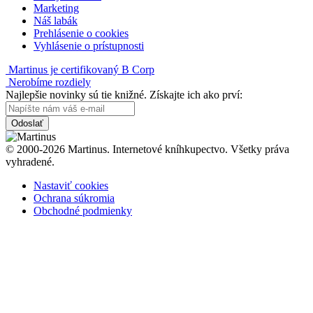
Marketing
Náš labák
Prehlásenie o cookies
Vyhlásenie o prístupnosti
Martinus je certifikovaný B Corp
Nerobíme rozdiely
Najlepšie novinky sú tie knižné. Získajte ich ako prví:
Odoslať
© 2000-2026 Martinus. Internetové kníhkupectvo. Všetky práva
vyhradené.
Nastaviť cookies
Ochrana súkromia
Obchodné podmienky