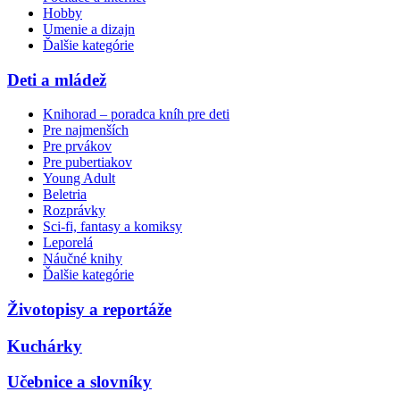
Hobby
Umenie a dizajn
Ďalšie kategórie
Deti a mládež
Knihorad – poradca kníh pre deti
Pre najmenších
Pre prvákov
Pre pubertiakov
Young Adult
Beletria
Rozprávky
Sci-fi, fantasy a komiksy
Leporelá
Náučné knihy
Ďalšie kategórie
Životopisy a reportáže
Kuchárky
Učebnice a slovníky