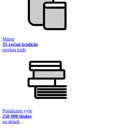
Máme
35-ročnú tradíciu
predaja kníh
Ponúkame vyše
250 000 titulov
na sklade