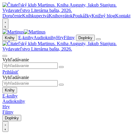
Doručenie
Kníhkupectvá
Knihovrátok
Poukážky
Knižný blog
Kontakt
E-knihy
Audioknihy
Hry
Filmy
Knihy
Doplnky
Vyhľadávanie
Prihlásiť
Vyhľadávanie
Knihy
E-knihy
Audioknihy
Hry
Filmy
Doplnky