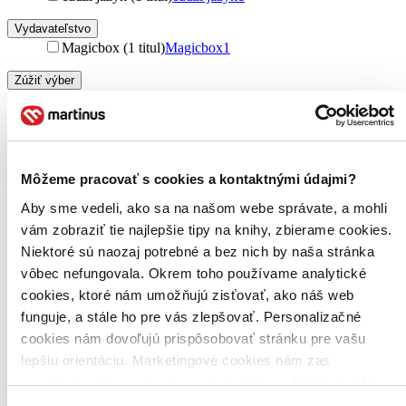
Vydavateľstvo
Magicbox (1 titul)
Magicbox
1
Zúžiť výber
Zoradiť
Môžeme pracovať s cookies a kontaktnými údajmi?
Bestsellery
Aby sme vedeli, ako sa na našom webe správate, a mohli
Top hodnotené
vám zobraziť tie najlepšie tipy na knihy, zbierame cookies.
Novinky
Niektoré sú naozaj potrebné a bez nich by naša stránka
Najdrahšie
Najlacnejšie
vôbec nefungovala. Okrem toho používame analytické
Najvyššia zľava
cookies, ktoré nám umožňujú zisťovať, ako náš web
funguje, a stále ho pre vás zlepšovať. Personalizačné
cookies nám dovoľujú prispôsobovať stránku pre vašu
lepšiu orientáciu. Marketingové cookies nám zas
umožňujú zobrazenie relevantnej reklamy. Niektoré údaje
zdieľame aj s tretími stranami. Veľmi by nám pomohlo,