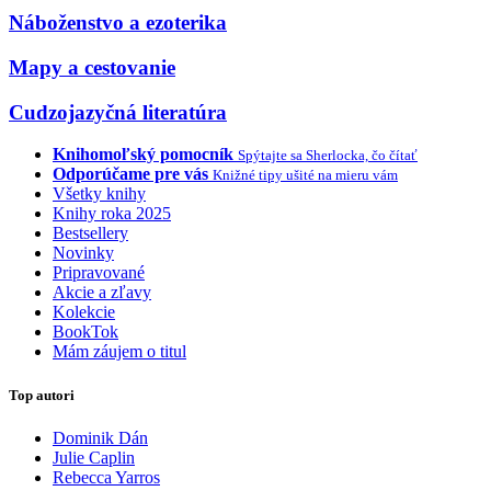
Náboženstvo a ezoterika
Mapy a cestovanie
Cudzojazyčná literatúra
Knihomoľský pomocník
Spýtajte sa Sherlocka, čo čítať
Odporúčame pre vás
Knižné tipy ušité na mieru vám
Všetky knihy
Knihy roka 2025
Bestsellery
Novinky
Pripravované
Akcie a zľavy
Kolekcie
BookTok
Mám záujem o titul
Top autori
Dominik Dán
Julie Caplin
Rebecca Yarros