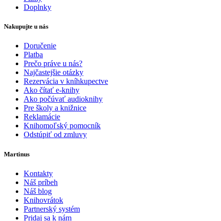
Doplnky
Nakupujte u nás
Doručenie
Platba
Prečo práve u nás?
Najčastejšie otázky
Rezervácia v kníhkupectve
Ako čítať e-knihy
Ako počúvať audioknihy
Pre školy a knižnice
Reklamácie
Knihomoľský pomocník
Odstúpiť od zmluvy
Martinus
Kontakty
Náš príbeh
Náš blog
Knihovrátok
Partnerský systém
Pridaj sa k nám