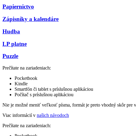
Papiernictvo
Zápisníky a kalendáre
Hudba
LP platne
Puzzle
Prečítate na zariadeniach:
Pocketbook
Kindle
Smartfón či tablet s príslušnou aplikáciou
Počítač s príslušnou aplikáciou
Nie je možné meniť veľkosť písma, formát je preto vhodný skôr pre 
Viac informácií v
našich návodoch
Prečítate na zariadeniach:
Pocketbook