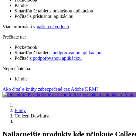
Kindle
Smartfón či tablet s príslušnou aplikáciou
Počítač s príslušnou aplikáciou
Viac informácií v
našich návodoch
Prečítate na:
Pocketbook
Smartfón či tablet
s podporovanou aplikáciou
Počítač
s podporovanou aplikáciou
Neprečítate na:
Kindle
Ako čítať e-knihy zabezpečené cez Adobe DRM?
Filmy
Colleen Dewhurst
Najlacnejšie produkty kde účinkuje Colle