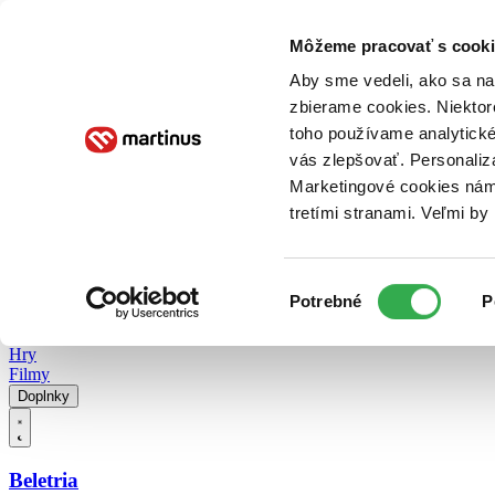
Doručenie
Kníhkupectvá
Knihovrátok
Poukážky
Knižný blog
Kontakt
Môžeme pracovať s cooki
Aby sme vedeli, ako sa na 
zbierame cookies. Niektor
E-knihy
Audioknihy
Hry
Filmy
Knihy
Doplnky
toho používame analytické
vás zlepšovať. Personaliz
Vyhľadávanie
Marketingové cookies nám 
tretími stranami. Veľmi b
Prihlásiť
Vyhľadávanie
Výber
Knihy
Potrebné
P
súhlasu
E-knihy
Audioknihy
Hry
Filmy
Doplnky
Beletria