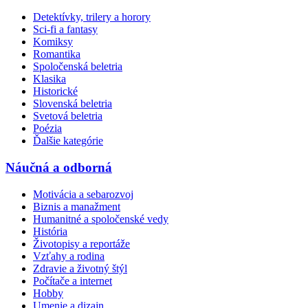
Detektívky, trilery a horory
Sci-fi a fantasy
Komiksy
Romantika
Spoločenská beletria
Klasika
Historické
Slovenská beletria
Svetová beletria
Poézia
Ďalšie kategórie
Náučná a odborná
Motivácia a sebarozvoj
Biznis a manažment
Humanitné a spoločenské vedy
História
Životopisy a reportáže
Vzťahy a rodina
Zdravie a životný štýl
Počítače a internet
Hobby
Umenie a dizajn