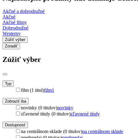
Akčné a dobrodružné
Akčné
Akčné filmy
Dobrodružné
Westerny
Zúžiť výber
Zoradiť
Zúžiť výber
Typ
film (1 titul)
film
1
Zobraziť iba
novinky (0 titulov)
novinky
zľavnené tituly (0 titulov)
zľavnené tituly
Dostupnosť
na centrálnom sklade (0 titulov)
na centrálnom sklade
predpredaj (0 titulov)
predpredaj