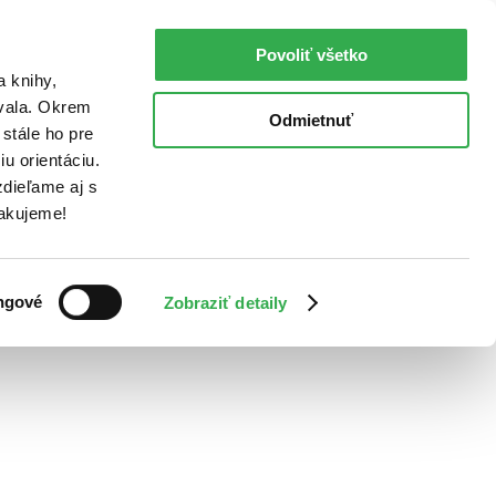
Povoliť všetko
a knihy,
ovala. Okrem
Odmietnuť
stále ho pre
u orientáciu.
dieľame aj s
Ďakujeme!
ngové
Zobraziť detaily