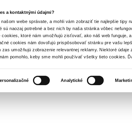
es a kontaktnými údajmi?
našom webe správate, a mohli vám zobraziť tie najlepšie tipy n
é sú naozaj potrebné a bez nich by naša stránka vôbec nefung
 cookies, ktoré nám umožňujú zisťovať, ako náš web funguje, a 
ačné cookies nám dovoľujú prispôsobovať stránku pre vašu lepši
zas umožňujú zobrazenie relevantnej reklamy. Niektoré údaje z
y nám pomohlo, keby sme mohli používať všetky tieto cookies. 
ersonalizačné
Analytické
Marketi