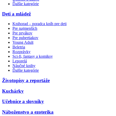
Ďalšie kategórie
Deti a mládež
Knihorad – poradca kníh pre deti
Pre najmenších
Pre prvákov
Pre pubertiakov
Young Adult
Beletria
Rozprávky
Sci-fi, fantasy a komiksy
Leporelá
Náučné knihy
Ďalšie kategórie
Životopisy a reportáže
Kuchárky
Učebnice a slovníky
Náboženstvo a ezoterika