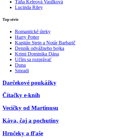
Táňa Keleová Vasilková
Lucinda Riley
Top série
Romantické úteky
Harry Potter
Kapitán Stein a Notár Barbarič
Denník odvážneho bojka
Krimi Dominika Dána
Učím sa rozprávať
Duna
Smradi
Darčekové poukážky
Čítačky e-kníh
Vecičky od Martinusu
Káva, čaj a pochutiny
Hrnčeky a fľaše