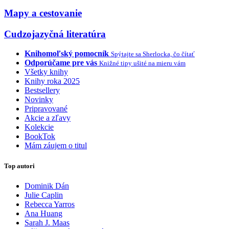
Mapy a cestovanie
Cudzojazyčná literatúra
Knihomoľský pomocník
Spýtajte sa Sherlocka, čo čítať
Odporúčame pre vás
Knižné tipy ušité na mieru vám
Všetky knihy
Knihy roka 2025
Bestsellery
Novinky
Pripravované
Akcie a zľavy
Kolekcie
BookTok
Mám záujem o titul
Top autori
Dominik Dán
Julie Caplin
Rebecca Yarros
Ana Huang
Sarah J. Maas