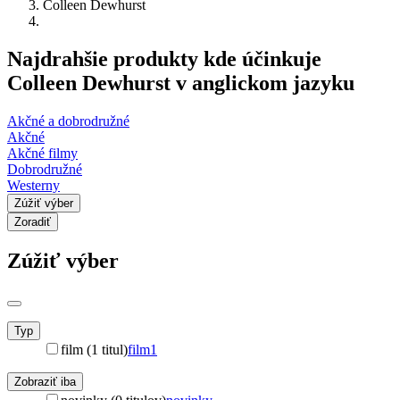
Colleen Dewhurst
Najdrahšie produkty kde účinkuje
Colleen Dewhurst v anglickom jazyku
Akčné a dobrodružné
Akčné
Akčné filmy
Dobrodružné
Westerny
Zúžiť výber
Zoradiť
Zúžiť výber
Typ
film (1 titul)
film
1
Zobraziť iba