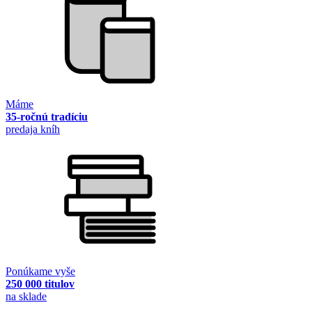
Máme
35-ročnú tradíciu
predaja kníh
Ponúkame vyše
250 000 titulov
na sklade