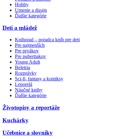
Hobby
Umenie a dizajn
Ďalšie kategórie
Deti a mládež
Knihorad – poradca kníh pre deti
Pre najmenších
Pre prvákov
Pre pubertiakov
Young Adult
Beletria
Rozprávky
Sci-fi, fantasy a komiksy
Leporelá
Náučné knihy
Ďalšie kategórie
Životopisy a reportáže
Kuchárky
Učebnice a slovníky