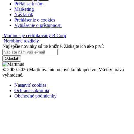
Pridaj sa k nám
Marketing
Náš labák
Prehlásenie o cookies
Vyhlásenie o prístupnosti
Martinus je certifikovaný B Corp
Nerobíme rozdiely
Najlepšie novinky sú tie knižné. Získajte ich ako prví:
Odoslať
© 2000-2026 Martinus. Internetové kníhkupectvo. Všetky práva
vyhradené.
Nastaviť cookies
Ochrana súkromia
Obchodné podmienky