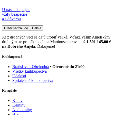
U nás nakupujete
vždy bezpečne
a s dôverou
Predchádzajúce
Ďalšie
Aj z drobných vecí sa dajú urobiť veľké. Vďaka vašim Anjelským
drobným ste pri nákupoch na Martinuse darovali už
1 501 145,00 €
na Dobrého Anjela
. Ďakujeme!
Kníhkupectvá
Bratislava - Obchodná
• Otvorené do 21:00
Všetky kníhkupectvá
Udalosti
Spriatelené kníhkupectvá
Kategórie
Knihy
E-knihy
Audioknihy
Hry