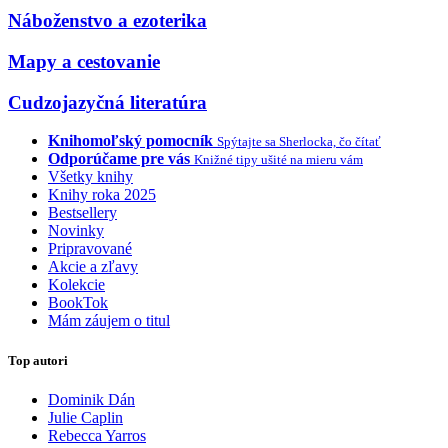
Náboženstvo a ezoterika
Mapy a cestovanie
Cudzojazyčná literatúra
Knihomoľský pomocník
Spýtajte sa Sherlocka, čo čítať
Odporúčame pre vás
Knižné tipy ušité na mieru vám
Všetky knihy
Knihy roka 2025
Bestsellery
Novinky
Pripravované
Akcie a zľavy
Kolekcie
BookTok
Mám záujem o titul
Top autori
Dominik Dán
Julie Caplin
Rebecca Yarros