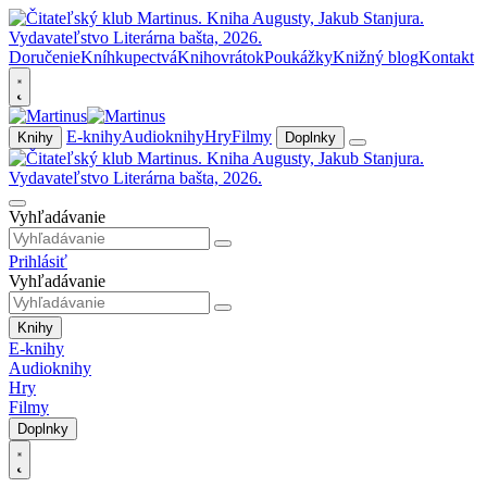
Doručenie
Kníhkupectvá
Knihovrátok
Poukážky
Knižný blog
Kontakt
E-knihy
Audioknihy
Hry
Filmy
Knihy
Doplnky
Vyhľadávanie
Prihlásiť
Vyhľadávanie
Knihy
E-knihy
Audioknihy
Hry
Filmy
Doplnky