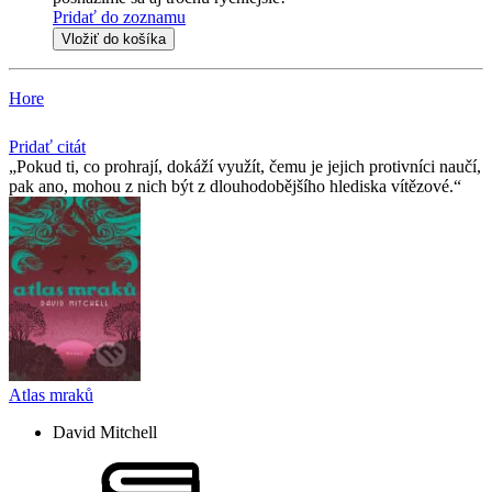
Pridať do zoznamu
Vložiť do košíka
Hore
Pridať citát
Pokud ti, co prohrají, dokáží využít, čemu je jejich protivníci naučí,
pak ano, mohou z nich být z dlouhodobějšího hlediska vítězové.
Atlas mraků
David Mitchell