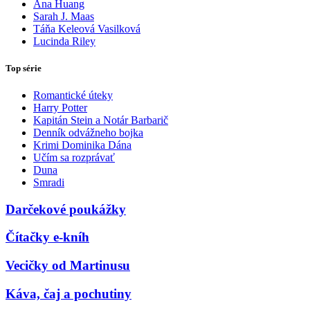
Ana Huang
Sarah J. Maas
Táňa Keleová Vasilková
Lucinda Riley
Top série
Romantické úteky
Harry Potter
Kapitán Stein a Notár Barbarič
Denník odvážneho bojka
Krimi Dominika Dána
Učím sa rozprávať
Duna
Smradi
Darčekové poukážky
Čítačky e-kníh
Vecičky od Martinusu
Káva, čaj a pochutiny