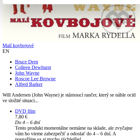
Malí kovbojové
EN
Bruce Dern
Colleen Dewhurst
John Wayne
Roscoe Lee Browne
Alfred Barker
Will Andersen (John Wayne) je stárnoucí rančer, který se náhle ocitl
ve složité situaci...
DVD film
7,80 €
Do 4 – 6 dní
Tento produkt momentálne nemáme na sklade, ale zvyčajne
vám ho vieme zabezpečiť a odoslať do 4 – 6 dní. A
posnažíme sa aj trochu rýchlejšie!