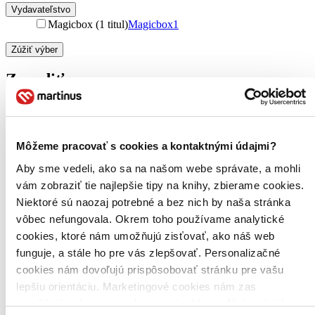
Vydavateľstvo
Magicbox (1 titul)
Magicbox
1
Zúžiť výber
Zoradiť
Môžeme pracovať s cookies a kontaktnými údajmi?
Bestsellery
Top hodnotené
Aby sme vedeli, ako sa na našom webe správate, a mohli
Novinky
Najdrahšie
vám zobraziť tie najlepšie tipy na knihy, zbierame cookies.
Najlacnejšie
Niektoré sú naozaj potrebné a bez nich by naša stránka
Najvyššia zľava
vôbec nefungovala. Okrem toho používame analytické
cookies, ktoré nám umožňujú zisťovať, ako náš web
Použité filtre
funguje, a stále ho pre vás zlepšovať. Personalizačné
Zrušiť filtre
cookies nám dovoľujú prispôsobovať stránku pre vašu
V anglickom jazyku
dostupné
lepšiu orientáciu. Marketingové cookies nám zas
umožňujú zobrazenie relevantnej reklamy. Niektoré údaje