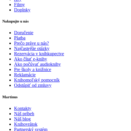
Filmy
Doplnky
Nakupujte u nás
Doručenie
Platba
Prečo práve u nás?
Najčastejšie otázky
Rezervácia v kníhkupectve
Ako čítať e-knihy
Ako počúvať audioknihy
Pre školy a knižnice
Reklamácie
Knihomoľský pomocník
Odstúpiť od zmluvy
Martinus
Kontakty
Náš príbeh
Náš blog
Knihovrátok
Partnerský systém