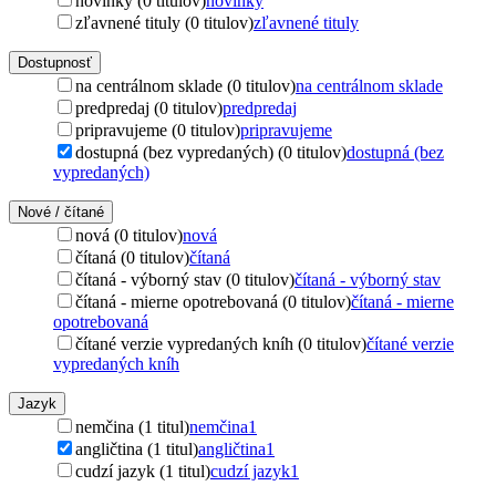
novinky (0 titulov)
novinky
zľavnené tituly (0 titulov)
zľavnené tituly
Dostupnosť
na centrálnom sklade (0 titulov)
na centrálnom sklade
predpredaj (0 titulov)
predpredaj
pripravujeme (0 titulov)
pripravujeme
dostupná (bez vypredaných) (0 titulov)
dostupná (bez
vypredaných)
Nové / čítané
nová (0 titulov)
nová
čítaná (0 titulov)
čítaná
čítaná - výborný stav (0 titulov)
čítaná - výborný stav
čítaná - mierne opotrebovaná (0 titulov)
čítaná - mierne
opotrebovaná
čítané verzie vypredaných kníh (0 titulov)
čítané verzie
vypredaných kníh
Jazyk
nemčina (1 titul)
nemčina
1
angličtina (1 titul)
angličtina
1
cudzí jazyk (1 titul)
cudzí jazyk
1