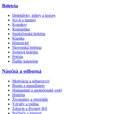
Beletria
Detektívky, trilery a horory
Sci-fi a fantasy
Komiksy
Romantika
Spoločenská beletria
Klasika
Historické
Slovenská beletria
Svetová beletria
Poézia
Ďalšie kategórie
Náučná a odborná
Motivácia a sebarozvoj
Biznis a manažment
Humanitné a spoločenské vedy
História
Životopisy a reportáže
Vzťahy a rodina
Zdravie a životný štýl
Počítače a internet