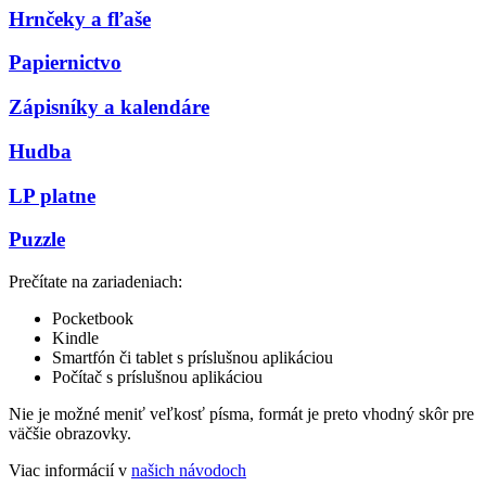
Hrnčeky a fľaše
Papiernictvo
Zápisníky a kalendáre
Hudba
LP platne
Puzzle
Prečítate na zariadeniach:
Pocketbook
Kindle
Smartfón či tablet s príslušnou aplikáciou
Počítač s príslušnou aplikáciou
Nie je možné meniť veľkosť písma, formát je preto vhodný skôr pre
väčšie obrazovky.
Viac informácií v
našich návodoch