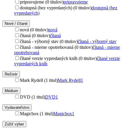
pripravujeme (0 titulov)
pripravujeme
dostupná (bez vypredaných) (0 titulov)
dostupná (bez
vypredaných)
Nové / čítané
nová (0 titulov)
nová
čítaná (0 titulov)
čítaná
čítaná - výborný stav (0 titulov)
čítaná - výborný stav
čítaná - mierne opotrebovaná (0 titulov)
čítaná - mierne
opotrebovaná
čítané verzie vypredaných kníh (0 titulov)
čítané verzie
vypredaných kníh
Režisér
Mark Rydell (1 titul)
Mark Rydell
1
Médium
DVD (1 titul)
DVD
1
Vydavateľstvo
Magicbox (1 titul)
Magicbox
1
Zúžiť výber