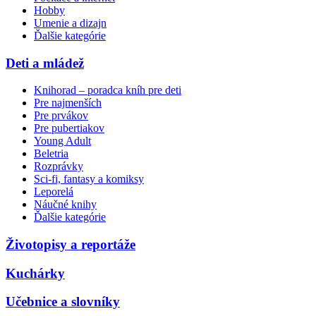
Hobby
Umenie a dizajn
Ďalšie kategórie
Deti a mládež
Knihorad – poradca kníh pre deti
Pre najmenších
Pre prvákov
Pre pubertiakov
Young Adult
Beletria
Rozprávky
Sci-fi, fantasy a komiksy
Leporelá
Náučné knihy
Ďalšie kategórie
Životopisy a reportáže
Kuchárky
Učebnice a slovníky