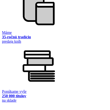
Máme
35-ročnú tradíciu
predaja kníh
Ponúkame vyše
250 000 titulov
na sklade