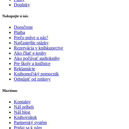
Doplnky
Nakupujte u nás
Doručenie
Platba
Prečo práve u nás?
Najčastejšie otázky
Rezervácia v kníhkupectve
Ako čítať e-knihy
Ako počúvať audioknihy
Pre školy a knižnice
Reklamácie
Knihomoľský pomocník
Odstúpiť od zmluvy
Martinus
Kontakty
Náš príbeh
Náš blog
Knihovrátok
Partnerský systém
Pridaj sa k nám