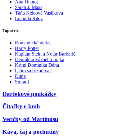
Ana Huang
Sarah J. Maas
Táňa Keleová Vasilková
Lucinda Riley
Top série
Romantické úteky
Harry Potter
Kapitán Stein a Notár Barbarič
Denník odvážneho bojka
Krimi Dominika Dána
Učím sa rozprávať
Duna
Smradi
Darčekové poukážky
Čítačky e-kníh
Vecičky od Martinusu
Káva, čaj a pochutiny