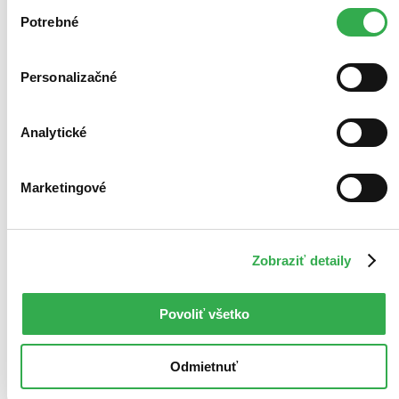
Výber
keby sme mohli používať všetky tieto cookies. Ďakujeme!
Potrebné
súhlasu
Personalizačné
Analytické
Marketingové
Zobraziť detaily
Povoliť všetko
Odmietnuť