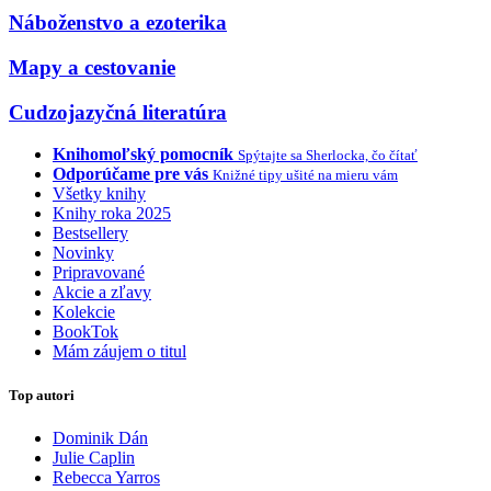
Náboženstvo a ezoterika
Mapy a cestovanie
Cudzojazyčná literatúra
Knihomoľský pomocník
Spýtajte sa Sherlocka, čo čítať
Odporúčame pre vás
Knižné tipy ušité na mieru vám
Všetky knihy
Knihy roka 2025
Bestsellery
Novinky
Pripravované
Akcie a zľavy
Kolekcie
BookTok
Mám záujem o titul
Top autori
Dominik Dán
Julie Caplin
Rebecca Yarros