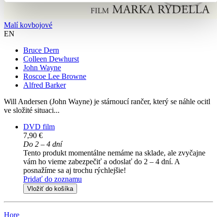
Malí kovbojové
EN
Bruce Dern
Colleen Dewhurst
John Wayne
Roscoe Lee Browne
Alfred Barker
Will Andersen (John Wayne) je stárnoucí rančer, který se náhle ocitl
ve složité situaci...
DVD film
7,90 €
Do 2 – 4 dní
Tento produkt momentálne nemáme na sklade, ale zvyčajne
vám ho vieme zabezpečiť a odoslať do 2 – 4 dní. A
posnažíme sa aj trochu rýchlejšie!
Pridať do zoznamu
Vložiť do košíka
Hore