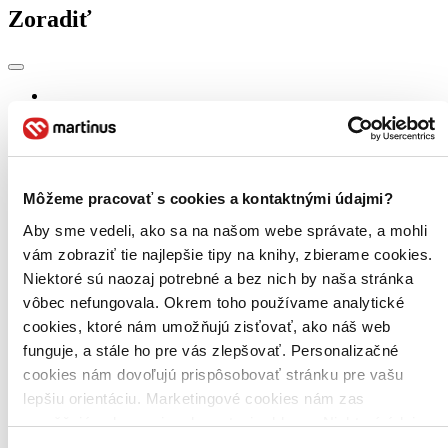
Zoradiť
Bestsellery
Top hodnotené
Novinky
Najdrahšie
Najlacnejšie
Môžeme pracovať s cookies a kontaktnými údajmi?
Najvyššia zľava
Aby sme vedeli, ako sa na našom webe správate, a mohli
vám zobraziť tie najlepšie tipy na knihy, zbierame cookies.
Použité filtre
Zrušiť filtre
Niektoré sú naozaj potrebné a bez nich by naša stránka
Účinkuje Colleen Dewhurst
vôbec nefungovala. Okrem toho používame analytické
cookies, ktoré nám umožňujú zisťovať, ako náš web
funguje, a stále ho pre vás zlepšovať. Personalizačné
cookies nám dovoľujú prispôsobovať stránku pre vašu
lepšiu orientáciu. Marketingové cookies nám zas
umožňujú zobrazenie relevantnej reklamy. Niektoré údaje
zdieľame aj s tretími stranami. Veľmi by nám pomohlo,