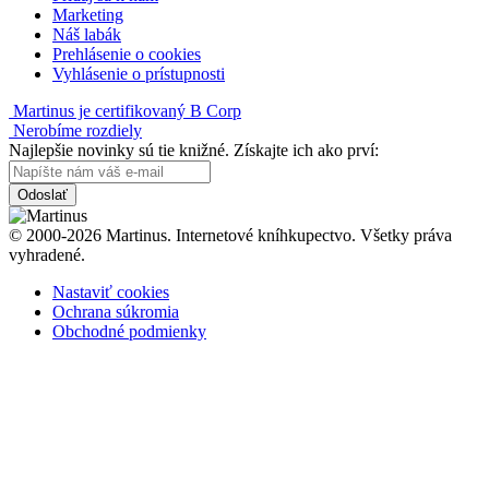
Marketing
Náš labák
Prehlásenie o cookies
Vyhlásenie o prístupnosti
Martinus je certifikovaný B Corp
Nerobíme rozdiely
Najlepšie novinky sú tie knižné. Získajte ich ako prví:
Odoslať
© 2000-2026 Martinus. Internetové kníhkupectvo. Všetky práva
vyhradené.
Nastaviť cookies
Ochrana súkromia
Obchodné podmienky