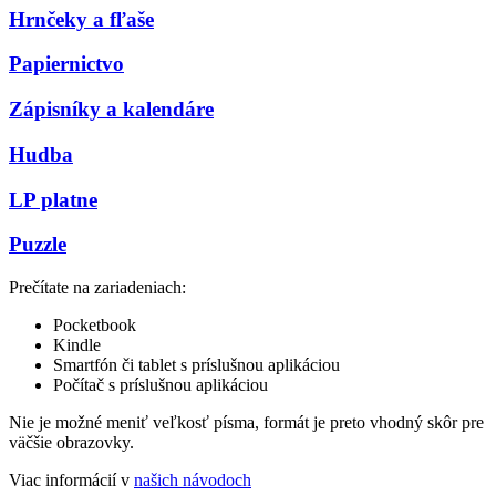
Hrnčeky a fľaše
Papiernictvo
Zápisníky a kalendáre
Hudba
LP platne
Puzzle
Prečítate na zariadeniach:
Pocketbook
Kindle
Smartfón či tablet s príslušnou aplikáciou
Počítač s príslušnou aplikáciou
Nie je možné meniť veľkosť písma, formát je preto vhodný skôr pre
väčšie obrazovky.
Viac informácií v
našich návodoch