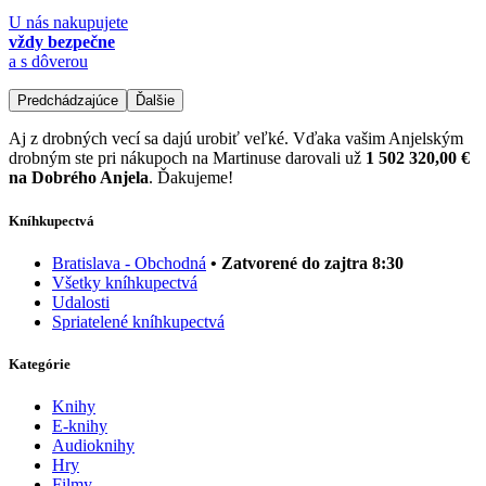
U nás nakupujete
vždy bezpečne
a s dôverou
Predchádzajúce
Ďalšie
Aj z drobných vecí sa dajú urobiť veľké. Vďaka vašim Anjelským
drobným ste pri nákupoch na Martinuse darovali už
1 502 320,00 €
na Dobrého Anjela
. Ďakujeme!
Kníhkupectvá
Bratislava - Obchodná
• Zatvorené do zajtra 8:30
Všetky kníhkupectvá
Udalosti
Spriatelené kníhkupectvá
Kategórie
Knihy
E-knihy
Audioknihy
Hry
Filmy