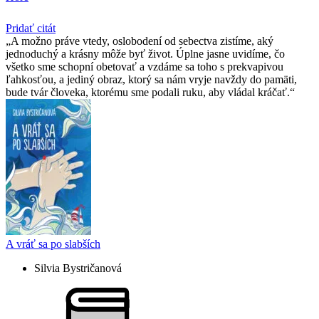
Pridať citát
A možno práve vtedy, oslobodení od sebectva zistíme, aký
jednoduchý a krásny môže byť život. Úplne jasne uvidíme, čo
všetko sme schopní obetovať a vzdáme sa toho s prekvapivou
ľahkosťou, a jediný obraz, ktorý sa nám vryje navždy do pamäti,
bude tvár človeka, ktorému sme podali ruku, aby vládal kráčať.
A vráť sa po slabších
Silvia Bystričanová