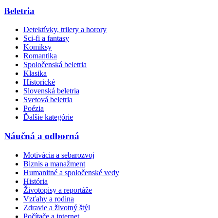
Beletria
Detektívky, trilery a horory
Sci-fi a fantasy
Komiksy
Romantika
Spoločenská beletria
Klasika
Historické
Slovenská beletria
Svetová beletria
Poézia
Ďalšie kategórie
Náučná a odborná
Motivácia a sebarozvoj
Biznis a manažment
Humanitné a spoločenské vedy
História
Životopisy a reportáže
Vzťahy a rodina
Zdravie a životný štýl
Počítače a internet