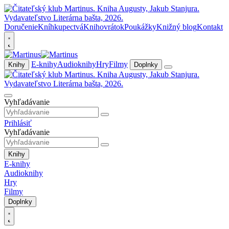
Doručenie
Kníhkupectvá
Knihovrátok
Poukážky
Knižný blog
Kontakt
E-knihy
Audioknihy
Hry
Filmy
Knihy
Doplnky
Vyhľadávanie
Prihlásiť
Vyhľadávanie
Knihy
E-knihy
Audioknihy
Hry
Filmy
Doplnky