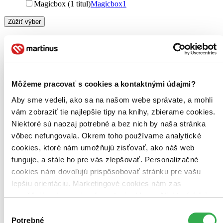
Magicbox (1 titul)
Magicbox
1
Zúžiť výber
Zoradiť
Môžeme pracovať s cookies a kontaktnými údajmi?
Bestsellery
Top hodnotené
Aby sme vedeli, ako sa na našom webe správate, a mohli
Novinky
vám zobraziť tie najlepšie tipy na knihy, zbierame cookies.
Najdrahšie
Niektoré sú naozaj potrebné a bez nich by naša stránka
Najlacnejšie
Najvyššia zľava
vôbec nefungovala. Okrem toho používame analytické
cookies, ktoré nám umožňujú zisťovať, ako náš web
funguje, a stále ho pre vás zlepšovať. Personalizačné
cookies nám dovoľujú prispôsobovať stránku pre vašu
lepšiu orientáciu. Marketingové cookies nám zas
umožňujú zobrazenie relevantnej reklamy. Niektoré údaje
zdieľame aj s tretími stranami. Veľmi by nám pomohlo,
Výber
keby sme mohli používať všetky tieto cookies. Ďakujeme!
Potrebné
súhlasu