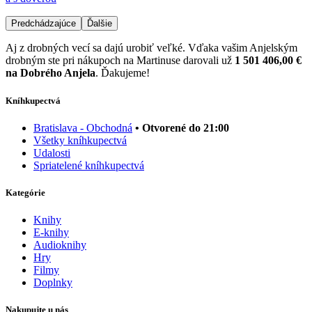
Predchádzajúce
Ďalšie
Aj z drobných vecí sa dajú urobiť veľké. Vďaka vašim Anjelským
drobným ste pri nákupoch na Martinuse darovali už
1 501 406,00 €
na Dobrého Anjela
. Ďakujeme!
Kníhkupectvá
Bratislava - Obchodná
• Otvorené do 21:00
Všetky kníhkupectvá
Udalosti
Spriatelené kníhkupectvá
Kategórie
Knihy
E-knihy
Audioknihy
Hry
Filmy
Doplnky
Nakupujte u nás