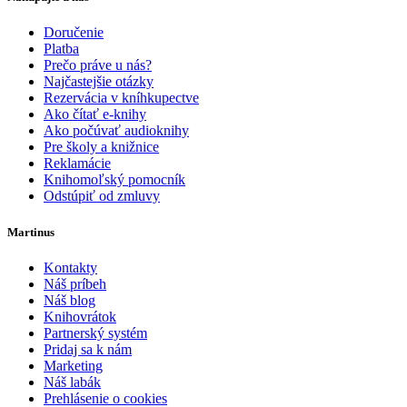
Doručenie
Platba
Prečo práve u nás?
Najčastejšie otázky
Rezervácia v kníhkupectve
Ako čítať e-knihy
Ako počúvať audioknihy
Pre školy a knižnice
Reklamácie
Knihomoľský pomocník
Odstúpiť od zmluvy
Martinus
Kontakty
Náš príbeh
Náš blog
Knihovrátok
Partnerský systém
Pridaj sa k nám
Marketing
Náš labák
Prehlásenie o cookies