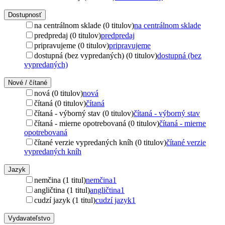
Dostupnosť
na centrálnom sklade (0 titulov)
na centrálnom sklade
predpredaj (0 titulov)
predpredaj
pripravujeme (0 titulov)
pripravujeme
dostupná (bez vypredaných) (0 titulov)
dostupná (bez
vypredaných)
Nové / čítané
nová (0 titulov)
nová
čítaná (0 titulov)
čítaná
čítaná - výborný stav (0 titulov)
čítaná - výborný stav
čítaná - mierne opotrebovaná (0 titulov)
čítaná - mierne
opotrebovaná
čítané verzie vypredaných kníh (0 titulov)
čítané verzie
vypredaných kníh
Jazyk
nemčina (1 titul)
nemčina
1
angličtina (1 titul)
angličtina
1
cudzí jazyk (1 titul)
cudzí jazyk
1
Vydavateľstvo