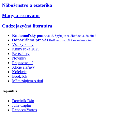
Náboženstvo a ezoterika
Mapy a cestovanie
Cudzojazyčná literatúra
Knihomoľský pomocník
Spýtajte sa Sherlocka, čo čítať
Odporúčame pre vás
Knižné tipy ušité na mieru vám
Všetky knihy
Knihy roka 2025
Bestsellery
Novinky
Pripravované
Akcie a zľavy
Kolekcie
BookTok
Mám záujem o titul
Top autori
Dominik Dán
Julie Caplin
Rebecca Yarros