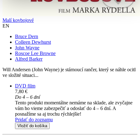
Malí kovbojové
EN
Bruce Dern
Colleen Dewhurst
John Wayne
Roscoe Lee Browne
Alfred Barker
Will Andersen (John Wayne) je stárnoucí rančer, který se náhle ocitl
ve složité situaci...
DVD film
7,80 €
Do 4 – 6 dní
Tento produkt momentálne nemáme na sklade, ale zvyčajne
vám ho vieme zabezpečiť a odoslať do 4 – 6 dní. A
posnažíme sa aj trochu rýchlejšie!
Pridať do zoznamu
Vložiť do košíka