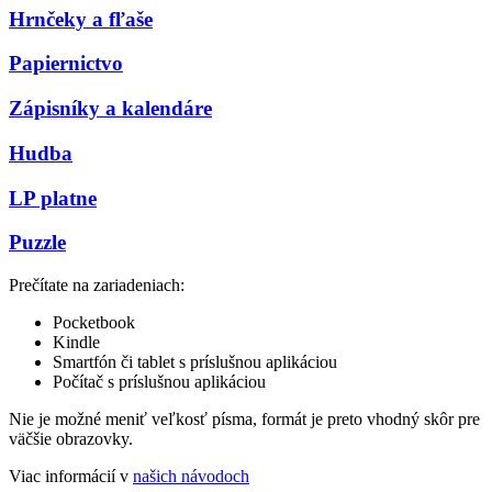
Hrnčeky a fľaše
Papiernictvo
Zápisníky a kalendáre
Hudba
LP platne
Puzzle
Prečítate na zariadeniach:
Pocketbook
Kindle
Smartfón či tablet s príslušnou aplikáciou
Počítač s príslušnou aplikáciou
Nie je možné meniť veľkosť písma, formát je preto vhodný skôr pre
väčšie obrazovky.
Viac informácií v
našich návodoch