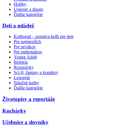
Hobby
Umenie a dizajn
Ďalšie kategórie
Deti a mládež
Knihorad – poradca kníh pre deti
Pre najmenších
Pre prvákov
Pre pubertiakov
Young Adult
Beletria
Rozprávky
Sci-fi, fantasy a komiksy
Leporelá
Náučné knihy
Ďalšie kategórie
Životopisy a reportáže
Kuchárky
Učebnice a slovníky