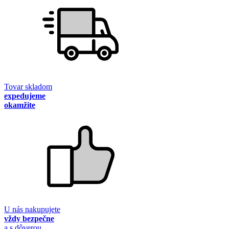
Tovar skladom
expedujeme
okamžite
U nás nakupujete
vždy bezpečne
a s dôverou