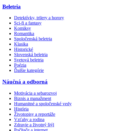
Beletria
Detektívky, trilery a horory
Sci-fi a fantasy
Komiksy
Romantika
Spoločenská beletria
Klasika
Historické
Slovenská beletria
Svetová beletria
Poézia
Ďalšie kategórie
Náučná a odborná
Motivácia a sebarozvoj
Biznis a manažment
Humanitné a spoločenské vedy
História
Životopisy a reportáže
Vzťahy a rodina
Zdravie a životný štýl
Počítače a internet