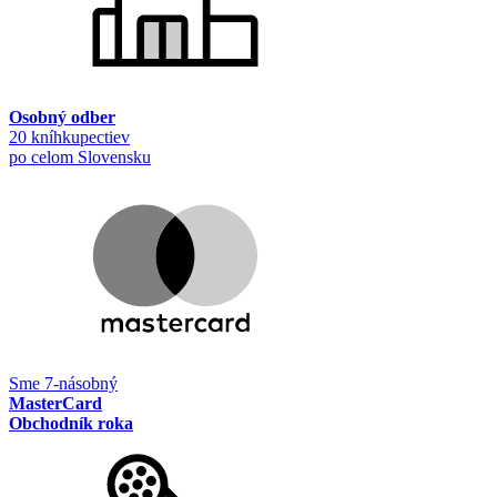
Osobný odber
20 kníhkupectiev
po celom Slovensku
Sme 7-násobný
MasterCard
Obchodník roka