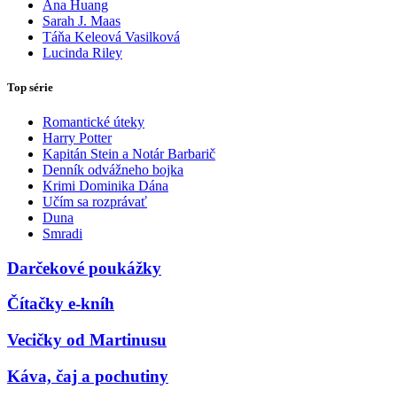
Ana Huang
Sarah J. Maas
Táňa Keleová Vasilková
Lucinda Riley
Top série
Romantické úteky
Harry Potter
Kapitán Stein a Notár Barbarič
Denník odvážneho bojka
Krimi Dominika Dána
Učím sa rozprávať
Duna
Smradi
Darčekové poukážky
Čítačky e-kníh
Vecičky od Martinusu
Káva, čaj a pochutiny