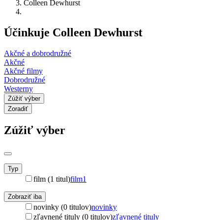
Colleen Dewhurst
Účinkuje Colleen Dewhurst
Akčné a dobrodružné
Akčné
Akčné filmy
Dobrodružné
Westerny
Zúžiť výber
Zoradiť
Zúžiť výber
Typ
film (1 titul)
film
1
Zobraziť iba
novinky (0 titulov)
novinky
zľavnené tituly (0 titulov)
zľavnené tituly