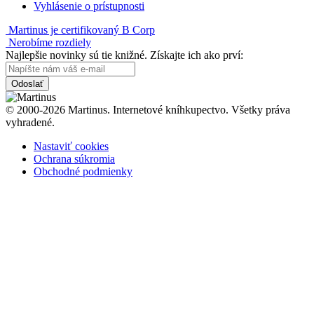
Vyhlásenie o prístupnosti
Martinus je certifikovaný B Corp
Nerobíme rozdiely
Najlepšie novinky sú tie knižné. Získajte ich ako prví:
Odoslať
© 2000-2026 Martinus. Internetové kníhkupectvo. Všetky práva
vyhradené.
Nastaviť cookies
Ochrana súkromia
Obchodné podmienky