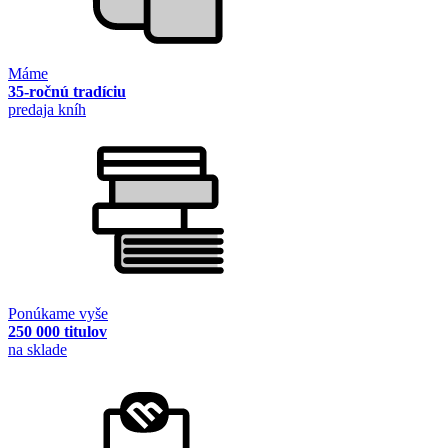
Máme
35-ročnú tradíciu
predaja kníh
Ponúkame vyše
250 000 titulov
na sklade