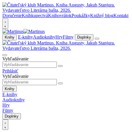
Doručenie
Kníhkupectvá
Knihovrátok
Poukážky
Knižný blog
Kontakt
E-knihy
Audioknihy
Hry
Filmy
Knihy
Doplnky
Vyhľadávanie
Prihlásiť
Vyhľadávanie
Knihy
E-knihy
Audioknihy
Hry
Filmy
Doplnky