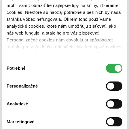
mohli vám zobraziť tie najlepšie tipy na knihy, zbierame
Nové / čítané
nová (0 titulov)
nová
cookies. Niektoré sú naozaj potrebné a bez nich by naša
čítaná (0 titulov)
čítaná
stránka vôbec nefungovala. Okrem toho používame
čítaná - výborný stav (0 titulov)
čítaná - výborný stav
analytické cookies, ktoré nám umožňujú zisťovať, ako
čítaná - mierne opotrebovaná (0 titulov)
čítaná - mierne
náš web funguje, a stále ho pre vás zlepšovať.
opotrebovaná
čítané verzie vypredaných kníh (0 titulov)
čítané verzie
Personalizačné cookies nám dovoľujú prispôsobovať
vypredaných kníh
stránku pre vašu lepšiu orientáciu. Marketingové cookies
nám zas umožňujú zobrazenie relevantnej reklamy.
Zúžiť výber
Niektoré údaje zdieľame aj s tretími stranami. Veľmi by
Výber
Zoradiť
nám pomohlo, keby sme mohli používať všetky tieto
Potrebné
súhlasu
cookies. Ďakujeme!
Personalizačné
Bestsellery
Top hodnotené
Analytické
Novinky
Najdrahšie
Najlacnejšie
Najvyššia zľava
Marketingové