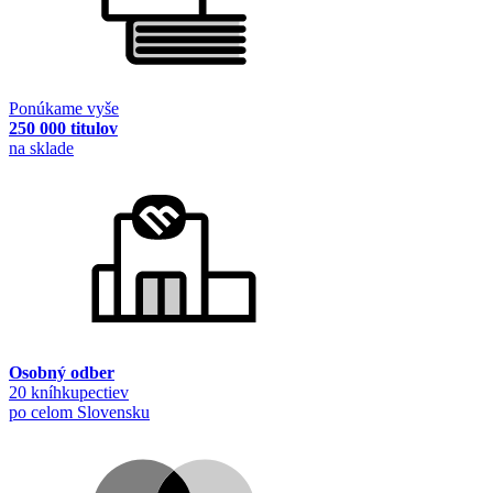
Ponúkame vyše
250 000 titulov
na sklade
Osobný odber
20 kníhkupectiev
po celom Slovensku