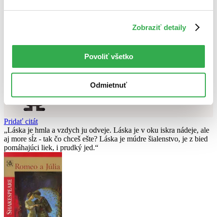
Použité filtre
Zrušiť filtre
Zobraziť detaily
čítané - mierne opotrebované
Nebol nájdený
žiadny titul
vyhovujúci zadaným podmienkam.
Skúste prosím zmeniť vyhľadávaný výraz.
Povoliť všetko
Chcete poradiť knihu?
Odmietnuť
Náš pomocník Sherlock vám ju s radosťou vypátra!
Knihomoľský pomocník
Pridať citát
Láska je hmla a vzdych ju odveje. Láska je v oku iskra nádeje, ale
aj more sĺz - tak čo chceš ešte? Láska je múdre šialenstvo, je z bied
pomáhajúci liek, i prudký jed.