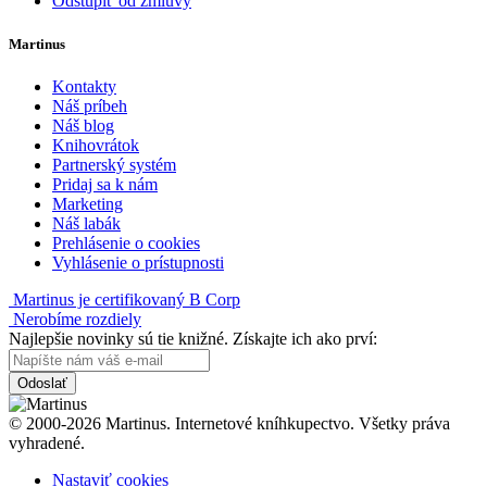
Odstúpiť od zmluvy
Martinus
Kontakty
Náš príbeh
Náš blog
Knihovrátok
Partnerský systém
Pridaj sa k nám
Marketing
Náš labák
Prehlásenie o cookies
Vyhlásenie o prístupnosti
Martinus je certifikovaný B Corp
Nerobíme rozdiely
Najlepšie novinky sú tie knižné. Získajte ich ako prví:
Odoslať
© 2000-2026 Martinus. Internetové kníhkupectvo. Všetky práva
vyhradené.
Nastaviť cookies