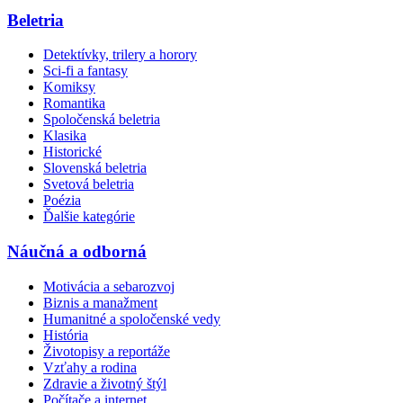
Beletria
Detektívky, trilery a horory
Sci-fi a fantasy
Komiksy
Romantika
Spoločenská beletria
Klasika
Historické
Slovenská beletria
Svetová beletria
Poézia
Ďalšie kategórie
Náučná a odborná
Motivácia a sebarozvoj
Biznis a manažment
Humanitné a spoločenské vedy
História
Životopisy a reportáže
Vzťahy a rodina
Zdravie a životný štýl
Počítače a internet