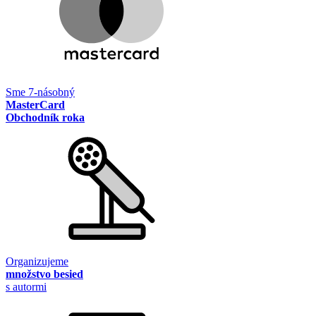
Sme 7-násobný
MasterCard
Obchodník roka
Organizujeme
množstvo besied
s autormi