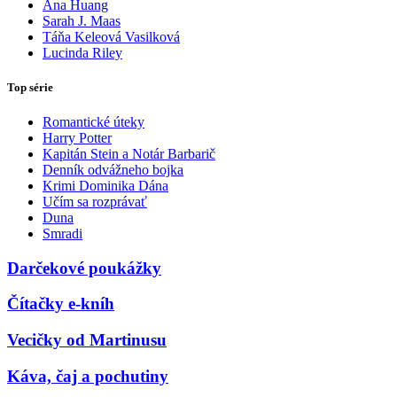
Ana Huang
Sarah J. Maas
Táňa Keleová Vasilková
Lucinda Riley
Top série
Romantické úteky
Harry Potter
Kapitán Stein a Notár Barbarič
Denník odvážneho bojka
Krimi Dominika Dána
Učím sa rozprávať
Duna
Smradi
Darčekové poukážky
Čítačky e-kníh
Vecičky od Martinusu
Káva, čaj a pochutiny