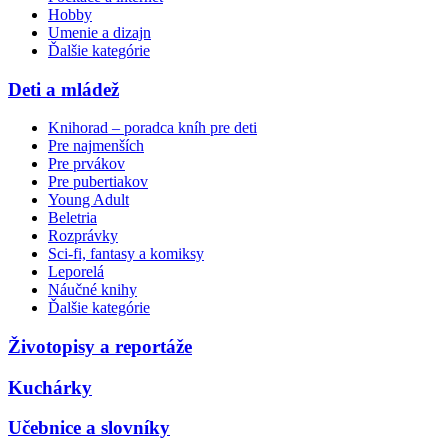
Hobby
Umenie a dizajn
Ďalšie kategórie
Deti a mládež
Knihorad – poradca kníh pre deti
Pre najmenších
Pre prvákov
Pre pubertiakov
Young Adult
Beletria
Rozprávky
Sci-fi, fantasy a komiksy
Leporelá
Náučné knihy
Ďalšie kategórie
Životopisy a reportáže
Kuchárky
Učebnice a slovníky