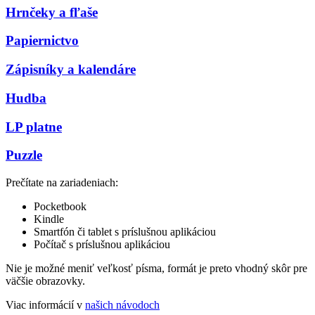
Hrnčeky a fľaše
Papiernictvo
Zápisníky a kalendáre
Hudba
LP platne
Puzzle
Prečítate na zariadeniach:
Pocketbook
Kindle
Smartfón či tablet s príslušnou aplikáciou
Počítač s príslušnou aplikáciou
Nie je možné meniť veľkosť písma, formát je preto vhodný skôr pre
väčšie obrazovky.
Viac informácií v
našich návodoch