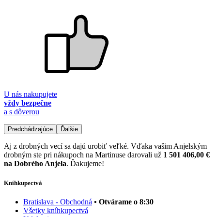
U nás nakupujete
vždy bezpečne
a s dôverou
Predchádzajúce
Ďalšie
Aj z drobných vecí sa dajú urobiť veľké. Vďaka vašim Anjelským
drobným ste pri nákupoch na Martinuse darovali už
1 501 406,00 €
na Dobrého Anjela
. Ďakujeme!
Kníhkupectvá
Bratislava - Obchodná
• Otvárame o 8:30
Všetky kníhkupectvá