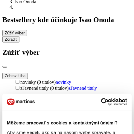
Isao Onoda
Bestsellery kde účinkuje Isao Onoda
Zúžiť výber
Zoradiť
Zúžiť výber
Zobraziť iba
novinky (0 titulov)
novinky
zľavnené tituly (0 titulov)
zľavnené tituly
Dostupnosť
na centrálnom sklade (0 titulov)
na centrálnom sklade
predpredaj (0 titulov)
predpredaj
pripravujeme (0 titulov)
pripravujeme
Môžeme pracovať s cookies a kontaktnými údajmi?
dostupná (bez vypredaných) (0 titulov)
dostupná (bez
vypredaných)
Aby sme vedeli, ako sa na našom webe správate, a