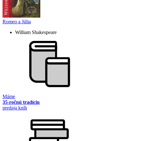
Romeo a Júlia
William Shakespeare
Máme
35-ročnú tradíciu
predaja kníh