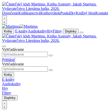
Doručenie
Kníhkupectvá
Knihovrátok
Poukážky
Knižný blog
Kontakt
E-knihy
Audioknihy
Hry
Filmy
Knihy
Doplnky
Vyhľadávanie
Prihlásiť
Vyhľadávanie
Knihy
E-knihy
Audioknihy
Hry
Filmy
Doplnky