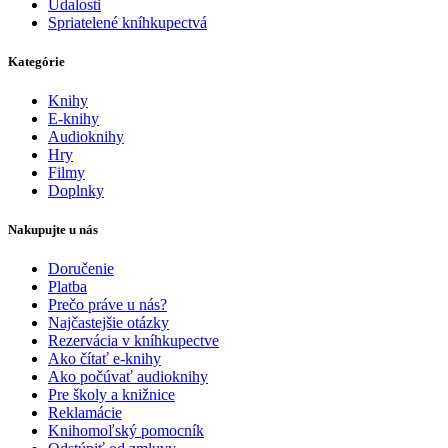
Udalosti
Spriatelené kníhkupectvá
Kategórie
Knihy
E-knihy
Audioknihy
Hry
Filmy
Doplnky
Nakupujte u nás
Doručenie
Platba
Prečo práve u nás?
Najčastejšie otázky
Rezervácia v kníhkupectve
Ako čítať e-knihy
Ako počúvať audioknihy
Pre školy a knižnice
Reklamácie
Knihomoľský pomocník