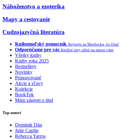
Náboženstvo a ezoterika
Mapy a cestovanie
Cudzojazyčná literatúra
Knihomoľský pomocník
Spýtajte sa Sherlocka, čo čítať
Odporúčame pre vás
Knižné tipy ušité na mieru vám
Všetky knihy
Knihy roka 2025
Bestsellery
Novinky
Pripravované
Akcie a zľavy
Kolekcie
BookTok
Mám záujem o titul
Top autori
Dominik Dán
Julie Caplin
Rebecca Yarros