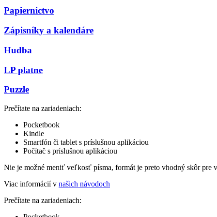
Papiernictvo
Zápisníky a kalendáre
Hudba
LP platne
Puzzle
Prečítate na zariadeniach:
Pocketbook
Kindle
Smartfón či tablet s príslušnou aplikáciou
Počítač s príslušnou aplikáciou
Nie je možné meniť veľkosť písma, formát je preto vhodný skôr pre 
Viac informácií v
našich návodoch
Prečítate na zariadeniach:
Pocketbook