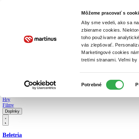
Doručenie
Kníhkupectvá
Knihovrátok
Poukážky
Knižný blog
Kontakt
Môžeme pracovať s cooki
Aby sme vedeli, ako sa na 
zbierame cookies. Niektor
E-knihy
Audioknihy
Hry
Filmy
Knihy
Doplnky
toho používame analytické
vás zlepšovať. Personaliz
Vyhľadávanie
Marketingové cookies nám 
tretími stranami. Veľmi b
Prihlásiť
Vyhľadávanie
Výber
Knihy
Potrebné
P
súhlasu
E-knihy
Audioknihy
Hry
Filmy
Doplnky
Beletria