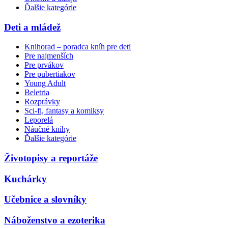
Ďalšie kategórie
Deti a mládež
Knihorad – poradca kníh pre deti
Pre najmenších
Pre prvákov
Pre pubertiakov
Young Adult
Beletria
Rozprávky
Sci-fi, fantasy a komiksy
Leporelá
Náučné knihy
Ďalšie kategórie
Životopisy a reportáže
Kuchárky
Učebnice a slovníky
Náboženstvo a ezoterika