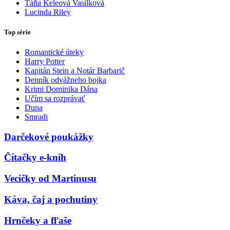
Táňa Keleová Vasilková
Lucinda Riley
Top série
Romantické úteky
Harry Potter
Kapitán Stein a Notár Barbarič
Denník odvážneho bojka
Krimi Dominika Dána
Učím sa rozprávať
Duna
Smradi
Darčekové poukážky
Čítačky e-kníh
Vecičky od Martinusu
Káva, čaj a pochutiny
Hrnčeky a fľaše