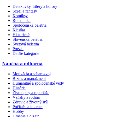
Detektívky, trilery a horory
Sci-fi a fantasy
Komiksy
Romantika
Spoločenská beletria
Klasika
Historické
Slovenská beletria
Svetová beletria
Poézia
Ďalšie kategórie
Náučná a odborná
Motivácia a sebarozvoj
Biznis a manažment
Humanitné a spoločenské vedy
História
Životopisy a reportáže
Vzťahy a rodina
Zdravie a životný štýl
Počítače a internet
Hobby
Umenie a dizajn