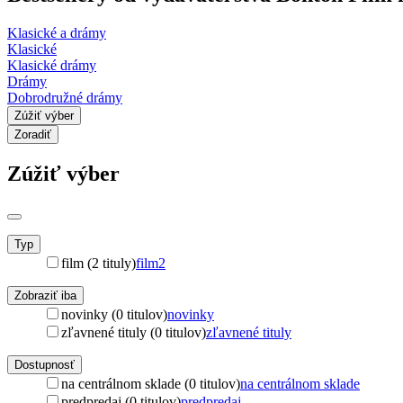
Klasické a drámy
Klasické
Klasické drámy
Drámy
Dobrodružné drámy
Zúžiť výber
Zoradiť
Zúžiť výber
Typ
film (2 tituly)
film
2
Zobraziť iba
novinky (0 titulov)
novinky
zľavnené tituly (0 titulov)
zľavnené tituly
Dostupnosť
na centrálnom sklade (0 titulov)
na centrálnom sklade
predpredaj (0 titulov)
predpredaj