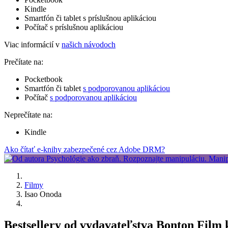
Kindle
Smartfón či tablet s príslušnou aplikáciou
Počítač s príslušnou aplikáciou
Viac informácií v
našich návodoch
Prečítate na:
Pocketbook
Smartfón či tablet
s podporovanou aplikáciou
Počítač
s podporovanou aplikáciou
Neprečítate na:
Kindle
Ako čítať e-knihy zabezpečené cez Adobe DRM?
Filmy
Isao Onoda
Bestsellery od vydavateľstva Bonton Film