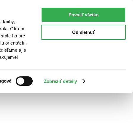
Povoliť všetko
a knihy,
ovala. Okrem
Odmietnuť
stále ho pre
u orientáciu.
dieľame aj s
Ďakujeme!
ngové
Zobraziť detaily