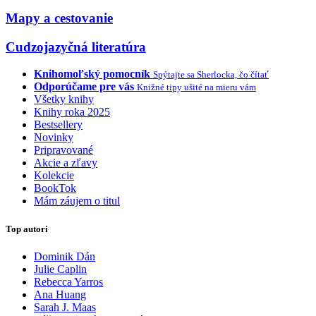
Mapy a cestovanie
Cudzojazyčná literatúra
Knihomoľský pomocník
Spýtajte sa Sherlocka, čo čítať
Odporúčame pre vás
Knižné tipy ušité na mieru vám
Všetky knihy
Knihy roka 2025
Bestsellery
Novinky
Pripravované
Akcie a zľavy
Kolekcie
BookTok
Mám záujem o titul
Top autori
Dominik Dán
Julie Caplin
Rebecca Yarros
Ana Huang
Sarah J. Maas