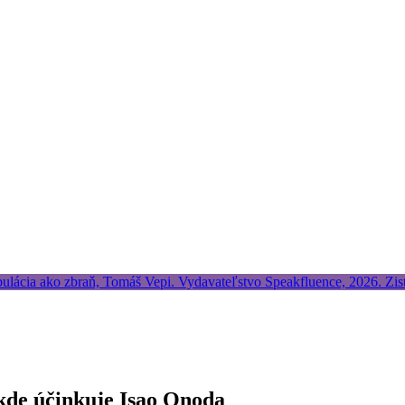
 kde účinkuje Isao Onoda