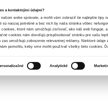
es a kontaktnými údajmi?
našom webe správate, a mohli vám zobraziť tie najlepšie tipy n
é sú naozaj potrebné a bez nich by naša stránka vôbec nefung
 cookies, ktoré nám umožňujú zisťovať, ako náš web funguje, a 
ačné cookies nám dovoľujú prispôsobovať stránku pre vašu lepši
zas umožňujú zobrazenie relevantnej reklamy. Niektoré údaje z
y nám pomohlo, keby sme mohli používať všetky tieto cookies. 
ersonalizačné
Analytické
Marketi