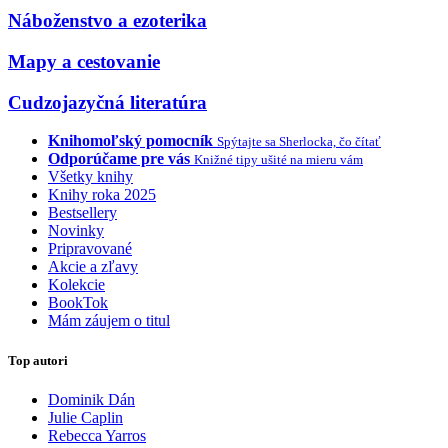
Náboženstvo a ezoterika
Mapy a cestovanie
Cudzojazyčná literatúra
Knihomoľský pomocník
Spýtajte sa Sherlocka, čo čítať
Odporúčame pre vás
Knižné tipy ušité na mieru vám
Všetky knihy
Knihy roka 2025
Bestsellery
Novinky
Pripravované
Akcie a zľavy
Kolekcie
BookTok
Mám záujem o titul
Top autori
Dominik Dán
Julie Caplin
Rebecca Yarros