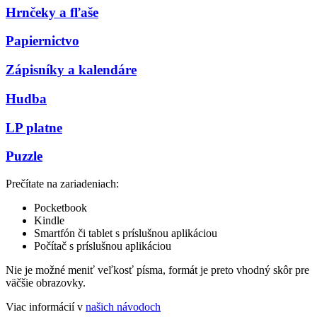
Hrnčeky a fľaše
Papiernictvo
Zápisníky a kalendáre
Hudba
LP platne
Puzzle
Prečítate na zariadeniach:
Pocketbook
Kindle
Smartfón či tablet s príslušnou aplikáciou
Počítač s príslušnou aplikáciou
Nie je možné meniť veľkosť písma, formát je preto vhodný skôr pre
väčšie obrazovky.
Viac informácií v
našich návodoch