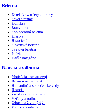
Beletria
Detektívky, trilery a horory
Sci-fi a fantasy
Komiksy
Romantika
Spoločenská beletria
Klasika
Historické
Slovenská beletria
Svetová beletria
Poézia
Ďalšie kategórie
Náučná a odborná
Motivácia a sebarozvoj
Biznis a manažment
Humanitné a spoločenské vedy
História
Životopisy a reportáže
Vzťahy a rodina
Zdravie a životný štýl
Počítače a internet