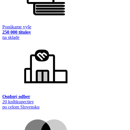
Ponúkame vyše
250 000 titulov
na sklade
Osobný odber
20 kníhkupectiev
po celom Slovensku