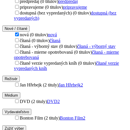
predpredaj (0 titulov)
predpredaj
pripravujeme (0 titulov)
pripravujeme
dostupná (bez vypredaných) (0 titulov)
dostupná (bez
vypredaných)
Nové / čítané
nová (0 titulov)
nová
čítaná (0 titulov)
čítaná
čítaná - výborný stav (0 titulov)
čítaná - výborný stav
čítaná - mierne opotrebovaná (0 titulov)
čítaná - mierne
opotrebovaná
čítané verzie vypredaných kníh (0 titulov)
čítané verzie
vypredaných kníh
Režisér
Jan Hřebejk (2 tituly)
Jan Hřebejk
2
Médium
DVD (2 tituly)
DVD
2
Vydavateľstvo
Bonton Film (2 tituly)
Bonton Film
2
Zúžiť výber