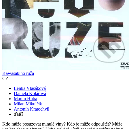
Kawasakiho ruža
CZ
Lenka Vlasáková
Daniela Kolářová
Martin Huba
Milan Mikulčík
Antonín Kratochvíl
ďalší
Kdo může posuzovat minulé viny? Kdo je může odpouštět? Může