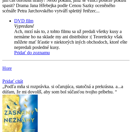
jim čas obrousit hrany? Nebo pokání, jímž se viníci posléze pokusí
spasit? Drama Jana Hřebejka podle Cenou Sazky oceněného
scénáře Petra Jarchovského vytváří spletitý řetězec...
DVD film
Vypredané
Ach, mrzí nás to, z tohto filmu sa už predali všetky kusy a
nemáme ho na sklade my ani distribútor :( Teoreticky však
môžete mať šťastie v niektorých iných obchodoch, ktoré ešte
nepredali posledné kusy.
Pridať do zoznamu
Hore
Pridať citát
Podľa mňa si rozprávka. si očarujúca, statočná a prekrásna. a...a
dúfam, že mi dovolíš, aby som bol súčasťou tvojho príbehu.