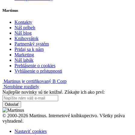
Martinus
Kontakty
Náš príbeh
Náš blog
Knihovrátok
Partnerský systém
Pridaj sa k nám
Marketing
Náš labák
Prehlásenie o cookies
Vyhlásenie o prístupnosti
Martinus je certifikovaný B Corp
Nerobíme rozdiely
Najlepšie novinky sú tie knižné. Získajte ich ako prví:
Odoslať
© 2000-2026 Martinus. Internetové kníhkupectvo. Všetky práva
vyhradené.
Nastaviť cookies