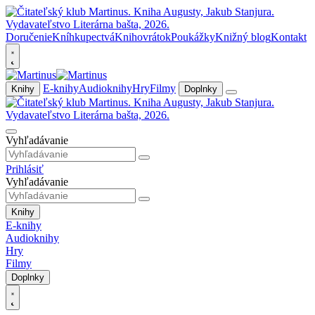
Doručenie
Kníhkupectvá
Knihovrátok
Poukážky
Knižný blog
Kontakt
E-knihy
Audioknihy
Hry
Filmy
Knihy
Doplnky
Vyhľadávanie
Prihlásiť
Vyhľadávanie
Knihy
E-knihy
Audioknihy
Hry
Filmy
Doplnky