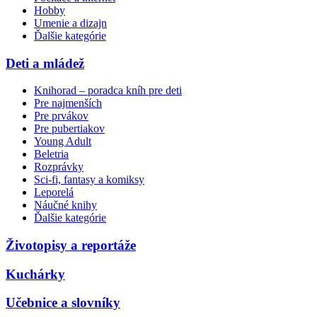
Hobby
Umenie a dizajn
Ďalšie kategórie
Deti a mládež
Knihorad – poradca kníh pre deti
Pre najmenších
Pre prvákov
Pre pubertiakov
Young Adult
Beletria
Rozprávky
Sci-fi, fantasy a komiksy
Leporelá
Náučné knihy
Ďalšie kategórie
Životopisy a reportáže
Kuchárky
Učebnice a slovníky