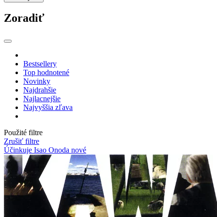
Zoradiť
Bestsellery
Top hodnotené
Novinky
Najdrahšie
Najlacnejšie
Najvyššia zľava
Použité filtre
Zrušiť filtre
Účinkuje Isao Onoda
nové