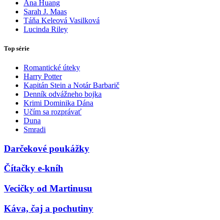
Ana Huang
Sarah J. Maas
Táňa Keleová Vasilková
Lucinda Riley
Top série
Romantické úteky
Harry Potter
Kapitán Stein a Notár Barbarič
Denník odvážneho bojka
Krimi Dominika Dána
Učím sa rozprávať
Duna
Smradi
Darčekové poukážky
Čítačky e-kníh
Vecičky od Martinusu
Káva, čaj a pochutiny