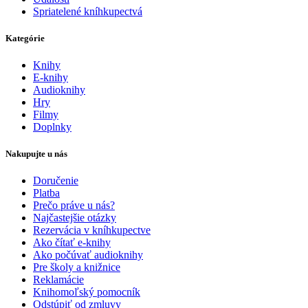
Spriatelené kníhkupectvá
Kategórie
Knihy
E-knihy
Audioknihy
Hry
Filmy
Doplnky
Nakupujte u nás
Doručenie
Platba
Prečo práve u nás?
Najčastejšie otázky
Rezervácia v kníhkupectve
Ako čítať e-knihy
Ako počúvať audioknihy
Pre školy a knižnice
Reklamácie
Knihomoľský pomocník
Odstúpiť od zmluvy