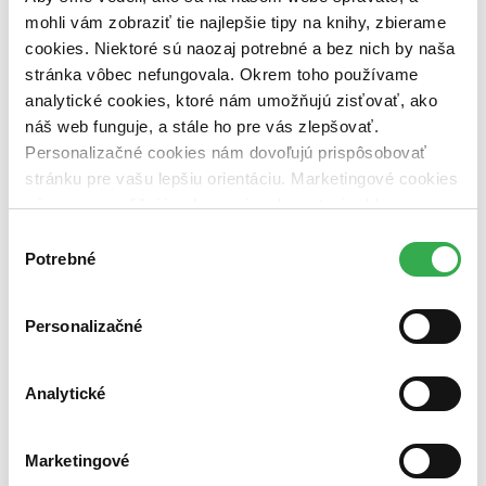
dostupná (bez vypredaných) (0 titulov)
dostupná (bez
mohli vám zobraziť tie najlepšie tipy na knihy, zbierame
vypredaných)
cookies. Niektoré sú naozaj potrebné a bez nich by naša
Nové / čítané
stránka vôbec nefungovala. Okrem toho používame
nová (0 titulov)
nová
analytické cookies, ktoré nám umožňujú zisťovať, ako
čítaná (0 titulov)
čítaná
náš web funguje, a stále ho pre vás zlepšovať.
čítaná - výborný stav (0 titulov)
čítaná - výborný stav
Personalizačné cookies nám dovoľujú prispôsobovať
čítaná - mierne opotrebovaná (0 titulov)
čítaná - mierne
opotrebovaná
stránku pre vašu lepšiu orientáciu. Marketingové cookies
čítané verzie vypredaných kníh (0 titulov)
čítané verzie
nám zas umožňujú zobrazenie relevantnej reklamy.
vypredaných kníh
Niektoré údaje zdieľame aj s tretími stranami. Veľmi by
Výber
nám pomohlo, keby sme mohli používať všetky tieto
Zúžiť výber
Potrebné
súhlasu
cookies. Ďakujeme!
Zoradiť
Personalizačné
Analytické
Bestsellery
Top hodnotené
Novinky
Marketingové
Najdrahšie
Najlacnejšie