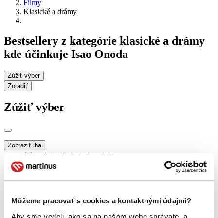
Filmy
Klasické a drámy
Bestsellery z kategórie klasické a drámy
kde účinkuje Isao Onoda
Zúžiť výber
Zoradiť
Zúžiť výber
Zobraziť iba
novinky (0 titulov)
novinky
zľavnené tituly (0 titulov)
zľavnené tituly
Dostupnosť
na centrálnom sklade (0 titulov)
na centrálnom sklade
Môžeme pracovať s cookies a kontaktnými údajmi?
predpredaj (0 titulov)
predpredaj
pripravujeme (0 titulov)
pripravujeme
Aby sme vedeli, ako sa na našom webe správate, a