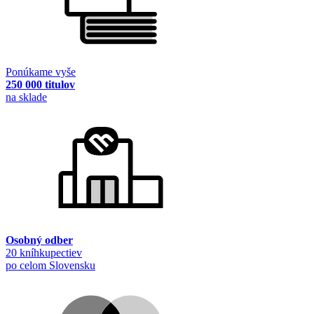
Ponúkame vyše
250 000 titulov
na sklade
Osobný odber
20 kníhkupectiev
po celom Slovensku