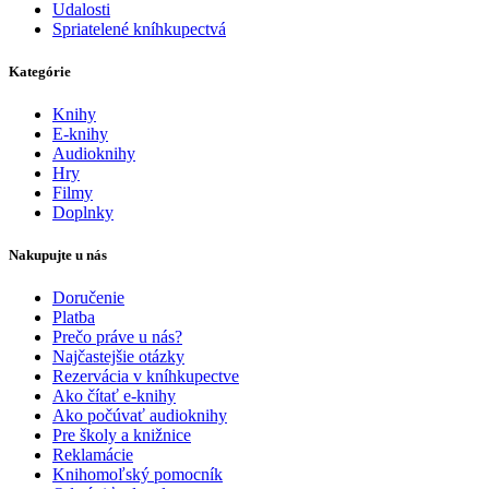
Udalosti
Spriatelené kníhkupectvá
Kategórie
Knihy
E-knihy
Audioknihy
Hry
Filmy
Doplnky
Nakupujte u nás
Doručenie
Platba
Prečo práve u nás?
Najčastejšie otázky
Rezervácia v kníhkupectve
Ako čítať e-knihy
Ako počúvať audioknihy
Pre školy a knižnice
Reklamácie
Knihomoľský pomocník