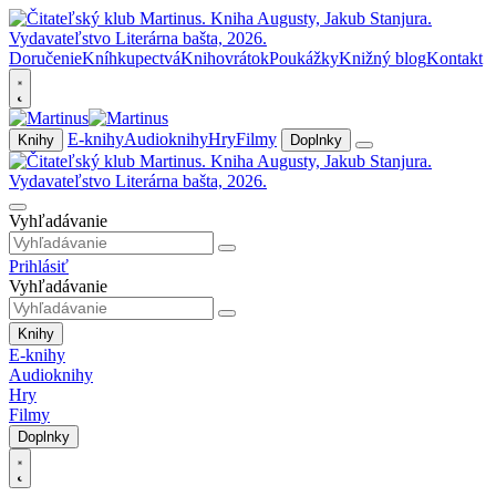
Doručenie
Kníhkupectvá
Knihovrátok
Poukážky
Knižný blog
Kontakt
E-knihy
Audioknihy
Hry
Filmy
Knihy
Doplnky
Vyhľadávanie
Prihlásiť
Vyhľadávanie
Knihy
E-knihy
Audioknihy
Hry
Filmy
Doplnky