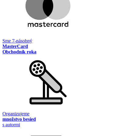
Sme 7-násobný
MasterCard
Obchodník roka
Organizujeme
množstvo besied
s autormi