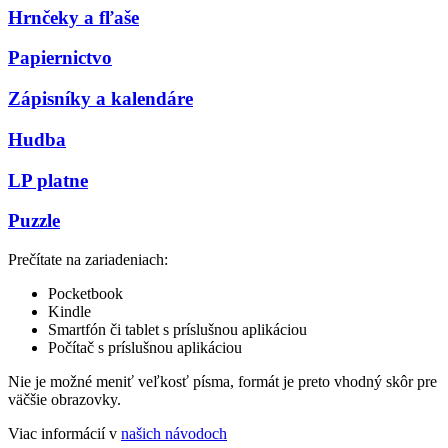
Hrnčeky a fľaše
Papiernictvo
Zápisníky a kalendáre
Hudba
LP platne
Puzzle
Prečítate na zariadeniach:
Pocketbook
Kindle
Smartfón či tablet s príslušnou aplikáciou
Počítač s príslušnou aplikáciou
Nie je možné meniť veľkosť písma, formát je preto vhodný skôr pre
väčšie obrazovky.
Viac informácií v
našich návodoch