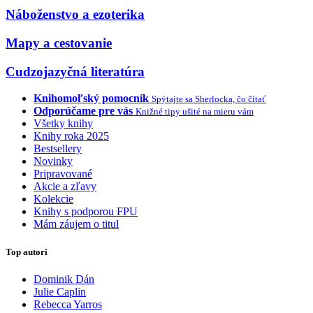
Náboženstvo a ezoterika
Mapy a cestovanie
Cudzojazyčná literatúra
Knihomoľský pomocník
Spýtajte sa Sherlocka, čo čítať
Odporúčame pre vás
Knižné tipy ušité na mieru vám
Všetky knihy
Knihy roka 2025
Bestsellery
Novinky
Pripravované
Akcie a zľavy
Kolekcie
Knihy s podporou FPU
Mám záujem o titul
Top autori
Dominik Dán
Julie Caplin
Rebecca Yarros