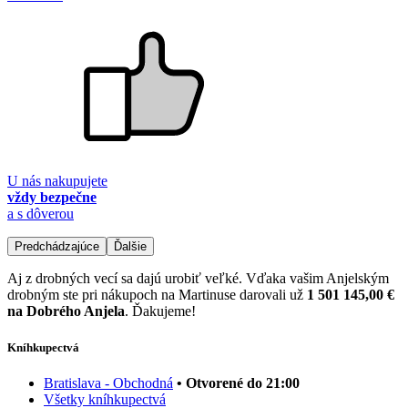
U nás nakupujete
vždy bezpečne
a s dôverou
Predchádzajúce
Ďalšie
Aj z drobných vecí sa dajú urobiť veľké. Vďaka vašim Anjelským
drobným ste pri nákupoch na Martinuse darovali už
1 501 145,00 €
na Dobrého Anjela
. Ďakujeme!
Kníhkupectvá
Bratislava - Obchodná
• Otvorené do 21:00
Všetky kníhkupectvá