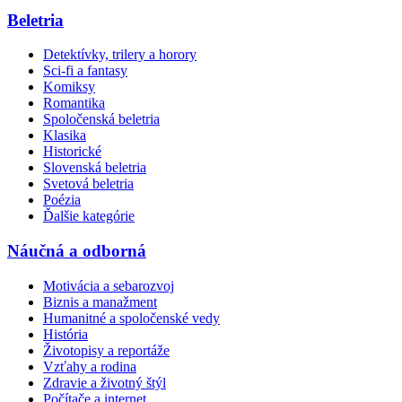
Beletria
Detektívky, trilery a horory
Sci-fi a fantasy
Komiksy
Romantika
Spoločenská beletria
Klasika
Historické
Slovenská beletria
Svetová beletria
Poézia
Ďalšie kategórie
Náučná a odborná
Motivácia a sebarozvoj
Biznis a manažment
Humanitné a spoločenské vedy
História
Životopisy a reportáže
Vzťahy a rodina
Zdravie a životný štýl
Počítače a internet