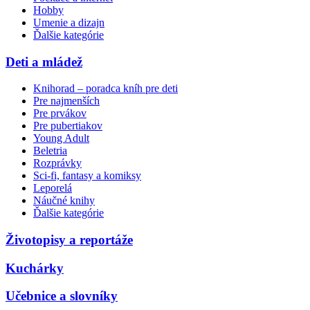
Hobby
Umenie a dizajn
Ďalšie kategórie
Deti a mládež
Knihorad – poradca kníh pre deti
Pre najmenších
Pre prvákov
Pre pubertiakov
Young Adult
Beletria
Rozprávky
Sci-fi, fantasy a komiksy
Leporelá
Náučné knihy
Ďalšie kategórie
Životopisy a reportáže
Kuchárky
Učebnice a slovníky