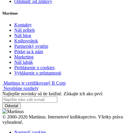
Odstúpiť od zmluvy
Martinus
Kontakty
Náš príbeh
Náš blog
Knihovrátok
Partnerský systém
Pridaj sa k nám
Marketing
Náš labák
Prehlásenie o cookies
Vyhlásenie o prístupnosti
Martinus je certifikovaný B Corp
Nerobíme rozdiely
Najlepšie novinky sú tie knižné. Získajte ich ako prví:
Odoslať
© 2000-2026 Martinus. Internetové kníhkupectvo. Všetky práva
vyhradené.
Nastaviť cookies