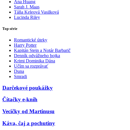
Ana Huang
Sarah J. Maas
Táňa Keleová Vasilková
Lucinda Riley
Top série
Romantické úteky
Harry Potter
Kapitán Stein a Notár Barbarič
Denník odvážneho bojka
Krimi Dominika Dána
Učím sa rozprávať
Duna
Smradi
Darčekové poukážky
Čítačky e-kníh
Vecičky od Martinusu
Káva, čaj a pochutiny