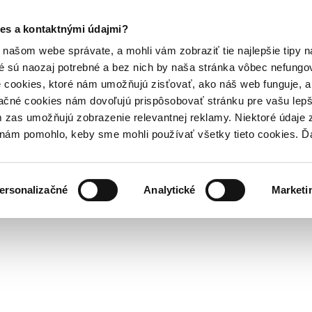
es a kontaktnými údajmi?
našom webe správate, a mohli vám zobraziť tie najlepšie tipy n
é sú naozaj potrebné a bez nich by naša stránka vôbec nefung
 cookies, ktoré nám umožňujú zisťovať, ako náš web funguje, a 
ačné cookies nám dovoľujú prispôsobovať stránku pre vašu lepši
zas umožňujú zobrazenie relevantnej reklamy. Niektoré údaje z
y nám pomohlo, keby sme mohli používať všetky tieto cookies. 
ersonalizačné
Analytické
Marketi