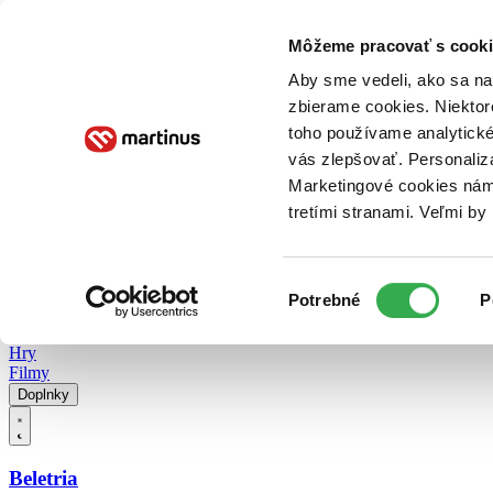
Doručenie
Kníhkupectvá
Knihovrátok
Poukážky
Knižný blog
Kontakt
Môžeme pracovať s cooki
Aby sme vedeli, ako sa na 
zbierame cookies. Niektor
E-knihy
Audioknihy
Hry
Filmy
Knihy
Doplnky
toho používame analytické
vás zlepšovať. Personaliz
Vyhľadávanie
Marketingové cookies nám 
tretími stranami. Veľmi b
Prihlásiť
Vyhľadávanie
Výber
Knihy
Potrebné
P
súhlasu
E-knihy
Audioknihy
Hry
Filmy
Doplnky
Beletria