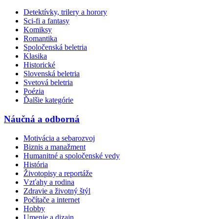
Detektívky, trilery a horory
Sci-fi a fantasy
Komiksy
Romantika
Spoločenská beletria
Klasika
Historické
Slovenská beletria
Svetová beletria
Poézia
Ďalšie kategórie
Náučná a odborná
Motivácia a sebarozvoj
Biznis a manažment
Humanitné a spoločenské vedy
História
Životopisy a reportáže
Vzťahy a rodina
Zdravie a životný štýl
Počítače a internet
Hobby
Umenie a dizajn