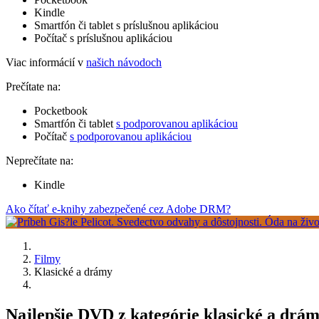
Kindle
Smartfón či tablet s príslušnou aplikáciou
Počítač s príslušnou aplikáciou
Viac informácií v
našich návodoch
Prečítate na:
Pocketbook
Smartfón či tablet
s podporovanou aplikáciou
Počítač
s podporovanou aplikáciou
Neprečítate na:
Kindle
Ako čítať e-knihy zabezpečené cez Adobe DRM?
Filmy
Klasické a drámy
Najlepšie DVD z kategórie klasické a drá