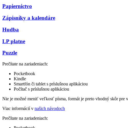
Papiernictvo
Zápisníky a kalendáre
Hudba
LP platne
Puzzle
Prečítate na zariadeniach:
Pocketbook
Kindle
Smartfón či tablet s príslušnou aplikáciou
Počítač s príslušnou aplikáciou
Nie je možné meniť veľkosť písma, formát je preto vhodný skôr pre 
Viac informácií v
našich návodoch
Prečítate na zariadeniach:
Pocketbook