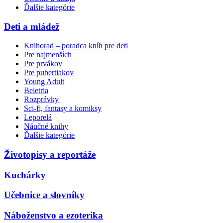
Ďalšie kategórie
Deti a mládež
Knihorad – poradca kníh pre deti
Pre najmenších
Pre prvákov
Pre pubertiakov
Young Adult
Beletria
Rozprávky
Sci-fi, fantasy a komiksy
Leporelá
Náučné knihy
Ďalšie kategórie
Životopisy a reportáže
Kuchárky
Učebnice a slovníky
Náboženstvo a ezoterika