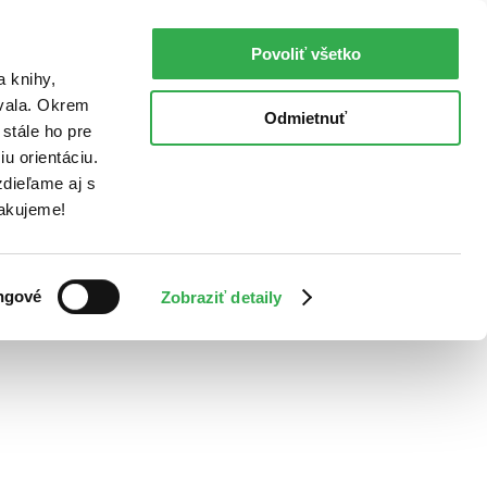
Povoliť všetko
a knihy,
ovala. Okrem
Odmietnuť
stále ho pre
u orientáciu.
dieľame aj s
Ďakujeme!
ngové
Zobraziť detaily