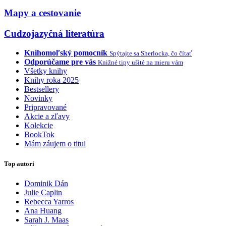
Mapy a cestovanie
Cudzojazyčná literatúra
Knihomoľský pomocník
Spýtajte sa Sherlocka, čo čítať
Odporúčame pre vás
Knižné tipy ušité na mieru vám
Všetky knihy
Knihy roka 2025
Bestsellery
Novinky
Pripravované
Akcie a zľavy
Kolekcie
BookTok
Mám záujem o titul
Top autori
Dominik Dán
Julie Caplin
Rebecca Yarros
Ana Huang
Sarah J. Maas