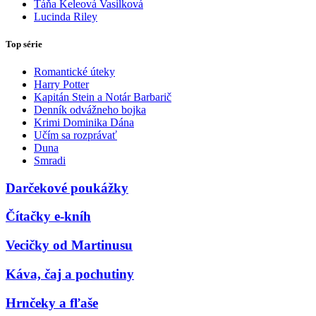
Táňa Keleová Vasilková
Lucinda Riley
Top série
Romantické úteky
Harry Potter
Kapitán Stein a Notár Barbarič
Denník odvážneho bojka
Krimi Dominika Dána
Učím sa rozprávať
Duna
Smradi
Darčekové poukážky
Čítačky e-kníh
Vecičky od Martinusu
Káva, čaj a pochutiny
Hrnčeky a fľaše