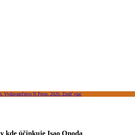
my kde účinkuje Isao Onoda