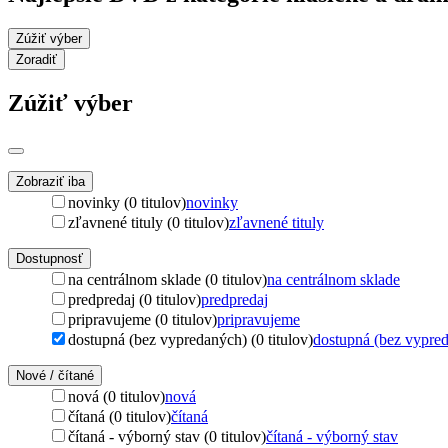
Zúžiť výber
Zoradiť
Zúžiť výber
Zobraziť iba
novinky (0 titulov)
novinky
zľavnené tituly (0 titulov)
zľavnené tituly
Dostupnosť
na centrálnom sklade (0 titulov)
na centrálnom sklade
predpredaj (0 titulov)
predpredaj
pripravujeme (0 titulov)
pripravujeme
dostupná (bez vypredaných) (0 titulov)
dostupná (bez vypre
Nové / čítané
nová (0 titulov)
nová
čítaná (0 titulov)
čítaná
čítaná - výborný stav (0 titulov)
čítaná - výborný stav