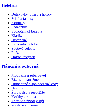
Beletria
Detektívky, trilery a horory
Sci-fi a fantasy
Komiksy
Romantika
Spoločenská beletria
Klasika
Historické
Slovenská beletria
Svetová beletria
Poézia
Ďalšie kategórie
Náučná a odborná
Motivácia a sebarozvoj
Biznis a manažment
Humanitné a spoločenské vedy
História
Životopisy a reportáže
Vzťahy a rodina
Zdravie a životný štýl
Počítače a internet