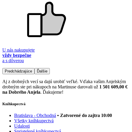
U nás nakupujete
vždy bezpečne
a s dôverou
Predchádzajúce
Ďalšie
Aj z drobných vecí sa dajú urobiť veľké. Vďaka vašim Anjelským
drobným ste pri nákupoch na Martinuse darovali už
1 501 609,00 €
na Dobrého Anjela
. Ďakujeme!
Kníhkupectvá
Bratislava - Obchodná
• Zatvorené do zajtra 10:00
Všetky kníhkupectvá
Udalosti
Spriatelené kníhkupectvá