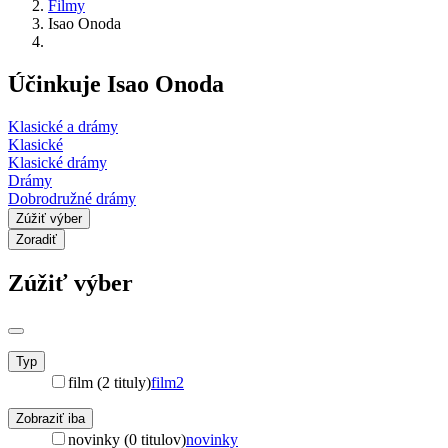
Filmy
Isao Onoda
Účinkuje Isao Onoda
Klasické a drámy
Klasické
Klasické drámy
Drámy
Dobrodružné drámy
Zúžiť výber
Zoradiť
Zúžiť výber
Typ
film (2 tituly)
film
2
Zobraziť iba
novinky (0 titulov)
novinky