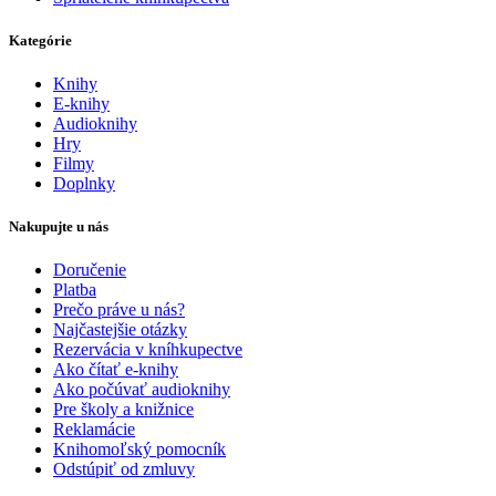
Kategórie
Knihy
E-knihy
Audioknihy
Hry
Filmy
Doplnky
Nakupujte u nás
Doručenie
Platba
Prečo práve u nás?
Najčastejšie otázky
Rezervácia v kníhkupectve
Ako čítať e-knihy
Ako počúvať audioknihy
Pre školy a knižnice
Reklamácie
Knihomoľský pomocník
Odstúpiť od zmluvy