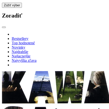
Zúžiť výber
Zoradiť
Bestsellery
Top hodnotené
Novinky
Najdrahšie
Najlacnejšie
Najvyššia zľava