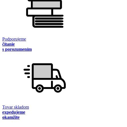
Podporujeme
čítanie
s porozumením
Tovar skladom
expedujeme
okamžite