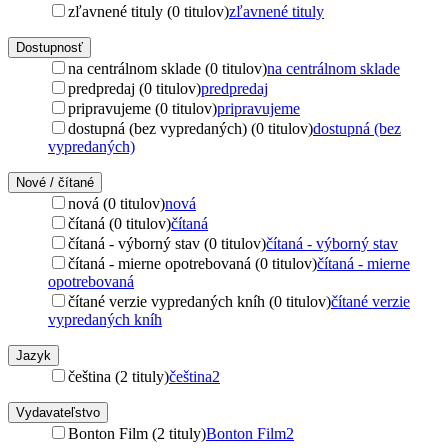
zľavnené tituly (0 titulov)
zľavnené tituly
Dostupnosť
na centrálnom sklade (0 titulov)
na centrálnom sklade
predpredaj (0 titulov)
predpredaj
pripravujeme (0 titulov)
pripravujeme
dostupná (bez vypredaných) (0 titulov)
dostupná (bez
vypredaných)
Nové / čítané
nová (0 titulov)
nová
čítaná (0 titulov)
čítaná
čítaná - výborný stav (0 titulov)
čítaná - výborný stav
čítaná - mierne opotrebovaná (0 titulov)
čítaná - mierne
opotrebovaná
čítané verzie vypredaných kníh (0 titulov)
čítané verzie
vypredaných kníh
Jazyk
čeština (2 tituly)
čeština
2
Vydavateľstvo
Bonton Film (2 tituly)
Bonton Film
2