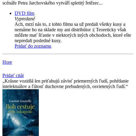
scénáře Petra Jarchovského vytváří spletitý řetězec...
DVD film
Vypredané
Ach, mrzí nás to, z tohto filmu sa už predali všetky kusy a
nemáme ho na sklade my ani distribútor :( Teoreticky však
môžete mať šťastie v niektorých iných obchodoch, ktoré ešte
nepredali posledné kusy.
Pridať do zoznamu
Hore
Pridať citát
Krásne vozidlá len priťahujú závisť priemerných ľudí, pohŕdanie
intelektuálov a ľútosť duchovne prebudených, osvietených ľudí.