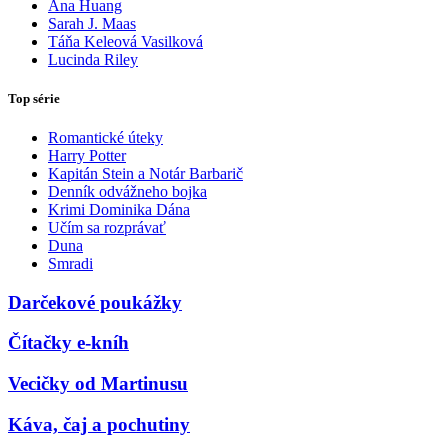
Ana Huang
Sarah J. Maas
Táňa Keleová Vasilková
Lucinda Riley
Top série
Romantické úteky
Harry Potter
Kapitán Stein a Notár Barbarič
Denník odvážneho bojka
Krimi Dominika Dána
Učím sa rozprávať
Duna
Smradi
Darčekové poukážky
Čítačky e-kníh
Vecičky od Martinusu
Káva, čaj a pochutiny