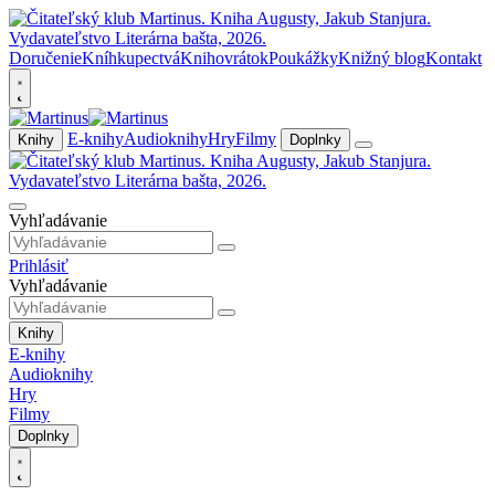
Doručenie
Kníhkupectvá
Knihovrátok
Poukážky
Knižný blog
Kontakt
E-knihy
Audioknihy
Hry
Filmy
Knihy
Doplnky
Vyhľadávanie
Prihlásiť
Vyhľadávanie
Knihy
E-knihy
Audioknihy
Hry
Filmy
Doplnky