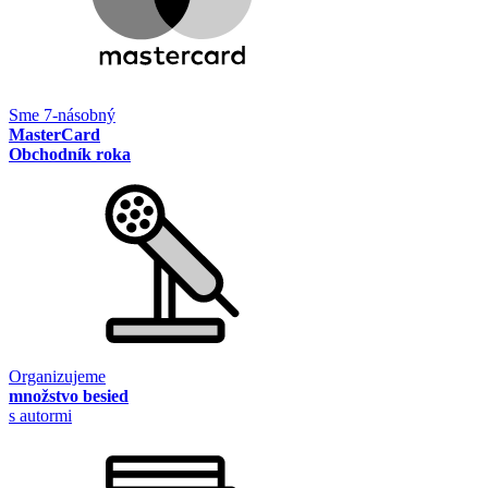
Sme 7-násobný
MasterCard
Obchodník roka
Organizujeme
množstvo besied
s autormi