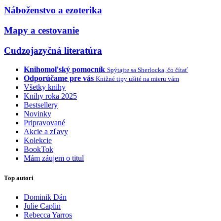
Náboženstvo a ezoterika
Mapy a cestovanie
Cudzojazyčná literatúra
Knihomoľský pomocník
Spýtajte sa Sherlocka, čo čítať
Odporúčame pre vás
Knižné tipy ušité na mieru vám
Všetky knihy
Knihy roka 2025
Bestsellery
Novinky
Pripravované
Akcie a zľavy
Kolekcie
BookTok
Mám záujem o titul
Top autori
Dominik Dán
Julie Caplin
Rebecca Yarros