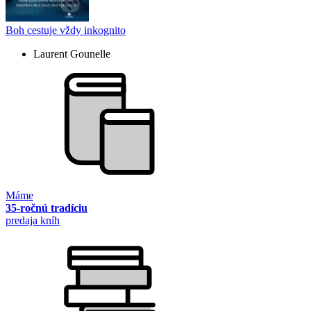
Boh cestuje vždy inkognito
Laurent Gounelle
Máme
35-ročnú tradíciu
predaja kníh