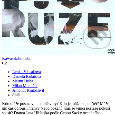
Kawasakiho ruža
CZ
Lenka Vlasáková
Daniela Kolářová
Martin Huba
Milan Mikulčík
Antonín Kratochvíl
ďalší
Kdo může posuzovat minulé viny? Kdo je může odpouštět? Může
jim čas obrousit hrany? Nebo pokání, jímž se viníci posléze pokusí
spasit? Drama Jana Hřebejka podle Cenou Sazky oceněného