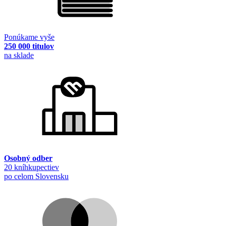
Ponúkame vyše
250 000 titulov
na sklade
Osobný odber
20 kníhkupectiev
po celom Slovensku