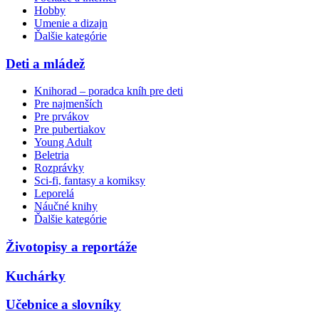
Hobby
Umenie a dizajn
Ďalšie kategórie
Deti a mládež
Knihorad – poradca kníh pre deti
Pre najmenších
Pre prvákov
Pre pubertiakov
Young Adult
Beletria
Rozprávky
Sci-fi, fantasy a komiksy
Leporelá
Náučné knihy
Ďalšie kategórie
Životopisy a reportáže
Kuchárky
Učebnice a slovníky