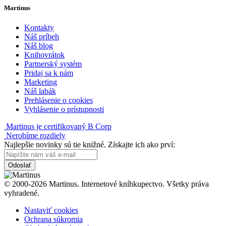
Martinus
Kontakty
Náš príbeh
Náš blog
Knihovrátok
Partnerský systém
Pridaj sa k nám
Marketing
Náš labák
Prehlásenie o cookies
Vyhlásenie o prístupnosti
Martinus je certifikovaný B Corp
Nerobíme rozdiely
Najlepšie novinky sú tie knižné. Získajte ich ako prví:
Odoslať
© 2000-2026 Martinus. Internetové kníhkupectvo. Všetky práva
vyhradené.
Nastaviť cookies
Ochrana súkromia