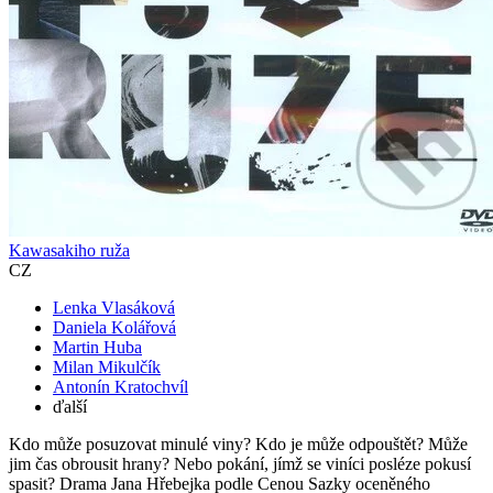
Kawasakiho ruža
CZ
Lenka Vlasáková
Daniela Kolářová
Martin Huba
Milan Mikulčík
Antonín Kratochvíl
ďalší
Kdo může posuzovat minulé viny? Kdo je může odpouštět? Může
jim čas obrousit hrany? Nebo pokání, jímž se viníci posléze pokusí
spasit? Drama Jana Hřebejka podle Cenou Sazky oceněného