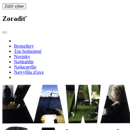
Zúžiť výber
Zoradiť
Bestsellery
Top hodnotené
Novinky
Najdrahšie
Najlacnejšie
Najvyššia zľava