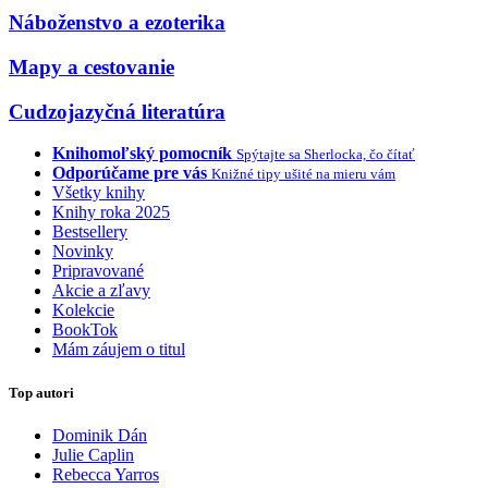
Náboženstvo a ezoterika
Mapy a cestovanie
Cudzojazyčná literatúra
Knihomoľský pomocník
Spýtajte sa Sherlocka, čo čítať
Odporúčame pre vás
Knižné tipy ušité na mieru vám
Všetky knihy
Knihy roka 2025
Bestsellery
Novinky
Pripravované
Akcie a zľavy
Kolekcie
BookTok
Mám záujem o titul
Top autori
Dominik Dán
Julie Caplin
Rebecca Yarros