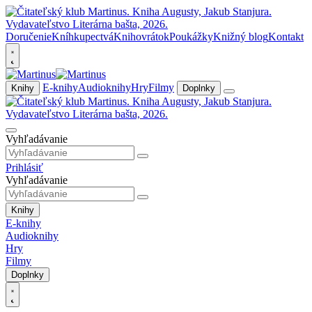
Doručenie
Kníhkupectvá
Knihovrátok
Poukážky
Knižný blog
Kontakt
E-knihy
Audioknihy
Hry
Filmy
Knihy
Doplnky
Vyhľadávanie
Prihlásiť
Vyhľadávanie
Knihy
E-knihy
Audioknihy
Hry
Filmy
Doplnky