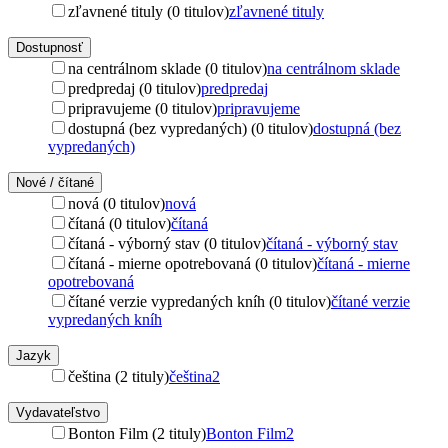
zľavnené tituly (0 titulov)
zľavnené tituly
Dostupnosť
na centrálnom sklade (0 titulov)
na centrálnom sklade
predpredaj (0 titulov)
predpredaj
pripravujeme (0 titulov)
pripravujeme
dostupná (bez vypredaných) (0 titulov)
dostupná (bez
vypredaných)
Nové / čítané
nová (0 titulov)
nová
čítaná (0 titulov)
čítaná
čítaná - výborný stav (0 titulov)
čítaná - výborný stav
čítaná - mierne opotrebovaná (0 titulov)
čítaná - mierne
opotrebovaná
čítané verzie vypredaných kníh (0 titulov)
čítané verzie
vypredaných kníh
Jazyk
čeština (2 tituly)
čeština
2
Vydavateľstvo
Bonton Film (2 tituly)
Bonton Film
2