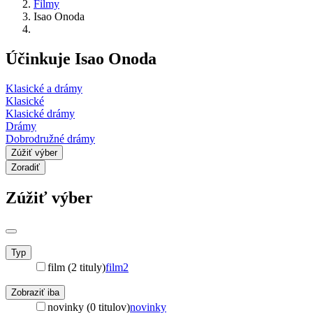
Filmy
Isao Onoda
Účinkuje Isao Onoda
Klasické a drámy
Klasické
Klasické drámy
Drámy
Dobrodružné drámy
Zúžiť výber
Zoradiť
Zúžiť výber
Typ
film (2 tituly)
film
2
Zobraziť iba
novinky (0 titulov)
novinky