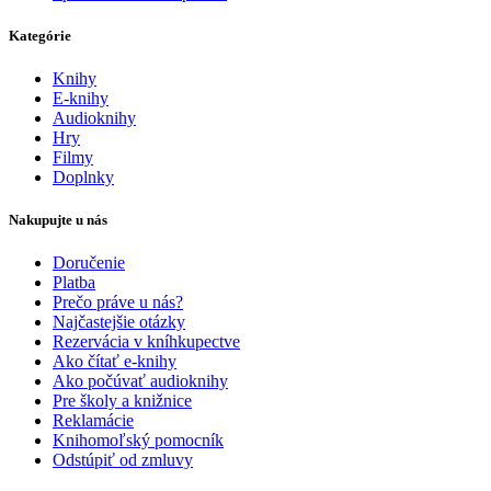
Kategórie
Knihy
E-knihy
Audioknihy
Hry
Filmy
Doplnky
Nakupujte u nás
Doručenie
Platba
Prečo práve u nás?
Najčastejšie otázky
Rezervácia v kníhkupectve
Ako čítať e-knihy
Ako počúvať audioknihy
Pre školy a knižnice
Reklamácie
Knihomoľský pomocník
Odstúpiť od zmluvy