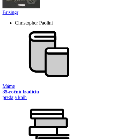
Brisingr
Christopher Paolini
Máme
35-ročnú tradíciu
predaja kníh