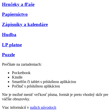
Hrnčeky a fľaše
Papiernictvo
Zápisníky a kalendáre
Hudba
LP platne
Puzzle
Prečítate na zariadeniach:
Pocketbook
Kindle
Smartfón či tablet s príslušnou aplikáciou
Počítač s príslušnou aplikáciou
Nie je možné meniť veľkosť písma, formát je preto vhodný skôr pre
väčšie obrazovky.
Viac informácií v
našich návodoch