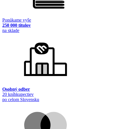
Ponúkame vyše
250 000 titulov
na sklade
Osobný odber
20 kníhkupectiev
po celom Slovensku