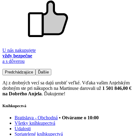
U nás nakupujete
vždy bezpečne
a s dôverou
Predchádzajúce
Ďalšie
Aj z drobných vecí sa dajú urobiť veľké. Vďaka vašim Anjelským
drobným ste pri nákupoch na Martinuse darovali už
1 501 846,00 €
na Dobrého Anjela
. Ďakujeme!
Kníhkupectvá
Bratislava - Obchodná
• Otvárame o 10:00
Všetky kníhkupectvá
Udalosti
Spriatelené kníhkupectvá