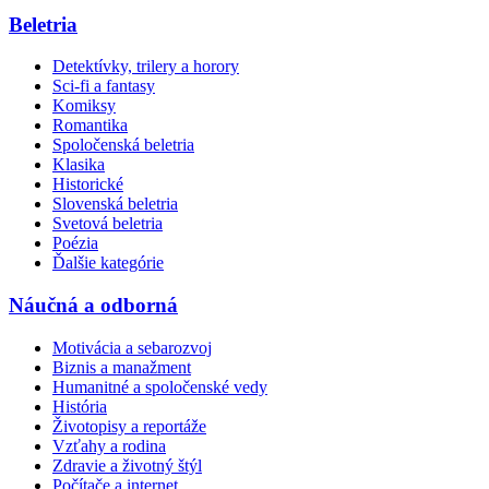
Beletria
Detektívky, trilery a horory
Sci-fi a fantasy
Komiksy
Romantika
Spoločenská beletria
Klasika
Historické
Slovenská beletria
Svetová beletria
Poézia
Ďalšie kategórie
Náučná a odborná
Motivácia a sebarozvoj
Biznis a manažment
Humanitné a spoločenské vedy
História
Životopisy a reportáže
Vzťahy a rodina
Zdravie a životný štýl
Počítače a internet