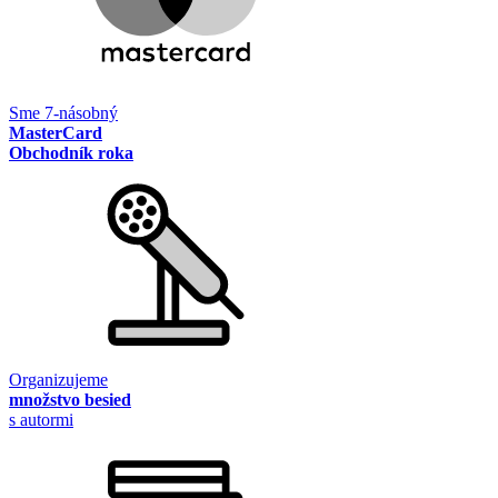
Sme 7-násobný
MasterCard
Obchodník roka
Organizujeme
množstvo besied
s autormi