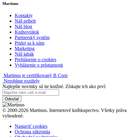
Martinus
Kontakty
Náš príbeh
Náš blog
Knihovrátok
Partnerský systém
Pridaj sa k nám
Marketing
Náš labák
Prehlásenie o cookies
Vyhlásenie o prístupnosti
Martinus je certifikovaný B Corp
Nerobíme rozdiely
Najlepšie novinky sú tie knižné. Získajte ich ako prví:
Odoslať
© 2000-2026 Martinus. Internetové kníhkupectvo. Všetky práva
vyhradené.
Nastaviť cookies
Ochrana súkromia