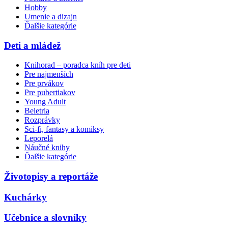
Hobby
Umenie a dizajn
Ďalšie kategórie
Deti a mládež
Knihorad – poradca kníh pre deti
Pre najmenších
Pre prvákov
Pre pubertiakov
Young Adult
Beletria
Rozprávky
Sci-fi, fantasy a komiksy
Leporelá
Náučné knihy
Ďalšie kategórie
Životopisy a reportáže
Kuchárky
Učebnice a slovníky