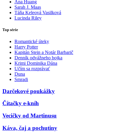
Ana Huang
Sarah J. Maas
Táňa Keleová Vasilková
Lucinda Riley
Top série
Romantické úteky
Harry Potter
Kapitán Stein a Notár Barbarič
Denník odvážneho bojka
Krimi Dominika Dána
Učím sa rozprávať
Duna
Smradi
Darčekové poukážky
Čítačky e-kníh
Vecičky od Martinusu
Káva, čaj a pochutiny