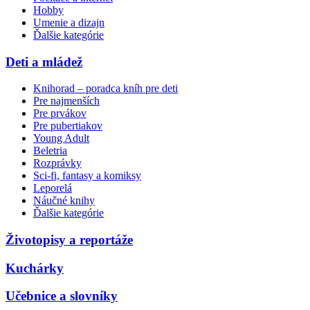
Hobby
Umenie a dizajn
Ďalšie kategórie
Deti a mládež
Knihorad – poradca kníh pre deti
Pre najmenších
Pre prvákov
Pre pubertiakov
Young Adult
Beletria
Rozprávky
Sci-fi, fantasy a komiksy
Leporelá
Náučné knihy
Ďalšie kategórie
Životopisy a reportáže
Kuchárky
Učebnice a slovníky