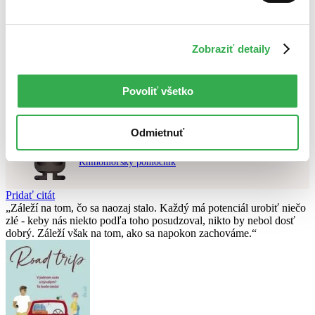
Použité filtre
Zrušiť filtre
Zobraziť detaily
najnovšie
Vydavateľstvo Bonton Film
Nebol nájdený
žiadny titul
vyhovujúci zadaným podmienkam.
Skúste prosím zmeniť vyhľadávaný výraz.
Povoliť všetko
Chcete poradiť knihu?
Odmietnuť
Náš pomocník Sherlock vám ju s radosťou vypátra!
Knihomoľský pomocník
Pridať citát
Záleží na tom, čo sa naozaj stalo. Každý má potenciál urobiť niečo
zlé - keby nás niekto podľa toho posudzoval, nikto by nebol dosť
dobrý. Záleží však na tom, ako sa napokon zachováme.