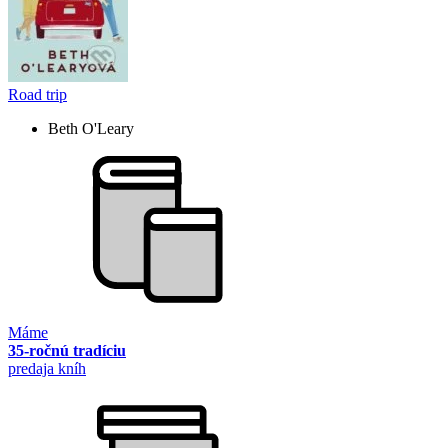
Road trip
Beth O'Leary
Máme
35-ročnú tradíciu
predaja kníh