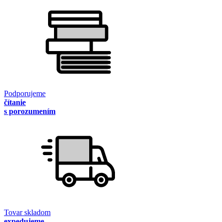
Podporujeme
čítanie
s porozumením
Tovar skladom
expedujeme