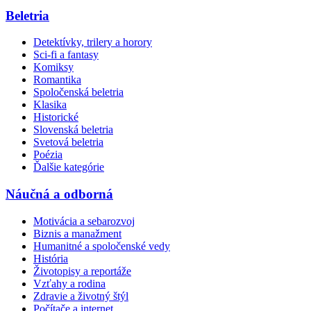
Beletria
Detektívky, trilery a horory
Sci-fi a fantasy
Komiksy
Romantika
Spoločenská beletria
Klasika
Historické
Slovenská beletria
Svetová beletria
Poézia
Ďalšie kategórie
Náučná a odborná
Motivácia a sebarozvoj
Biznis a manažment
Humanitné a spoločenské vedy
História
Životopisy a reportáže
Vzťahy a rodina
Zdravie a životný štýl
Počítače a internet