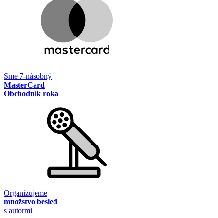
Sme 7-násobný
MasterCard
Obchodník roka
Organizujeme
množstvo besied
s autormi