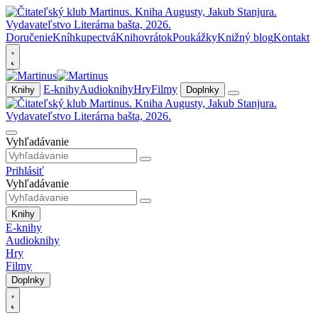
Doručenie
Kníhkupectvá
Knihovrátok
Poukážky
Knižný blog
Kontakt
E-knihy
Audioknihy
Hry
Filmy
Knihy
Doplnky
Vyhľadávanie
Prihlásiť
Vyhľadávanie
Knihy
E-knihy
Audioknihy
Hry
Filmy
Doplnky