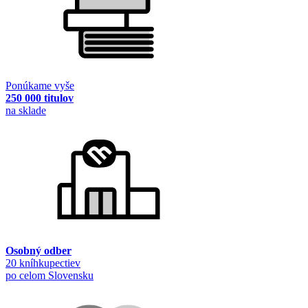
Ponúkame vyše
250 000 titulov
na sklade
Osobný odber
20 kníhkupectiev
po celom Slovensku