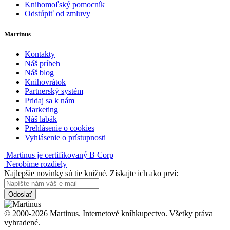
Knihomoľský pomocník
Odstúpiť od zmluvy
Martinus
Kontakty
Náš príbeh
Náš blog
Knihovrátok
Partnerský systém
Pridaj sa k nám
Marketing
Náš labák
Prehlásenie o cookies
Vyhlásenie o prístupnosti
Martinus je certifikovaný B Corp
Nerobíme rozdiely
Najlepšie novinky sú tie knižné. Získajte ich ako prví:
Odoslať
© 2000-2026 Martinus. Internetové kníhkupectvo. Všetky práva
vyhradené.