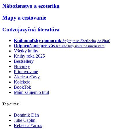
Náboženstvo a ezoterika
Mapy a cestovanie
Cudzojazyčná literatúra
Knihomoľský pomocník
Spýtajte sa Sherlocka, čo čítať
Odporúčame pre vás
Knižné tipy ušité na mieru vám
Všetky knihy
Knihy roka 2025
Bestsellery
Novinky
Pripravované
Akcie a zľavy
Kolekcie
BookTok
Mám záujem o titul
Top autori
Dominik Dán
Julie Caplin
Rebecca Yarros