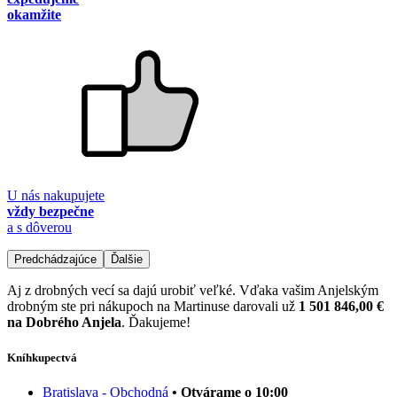
okamžite
U nás nakupujete
vždy bezpečne
a s dôverou
Predchádzajúce
Ďalšie
Aj z drobných vecí sa dajú urobiť veľké. Vďaka vašim Anjelským
drobným ste pri nákupoch na Martinuse darovali už
1 501 846,00 €
na Dobrého Anjela
. Ďakujeme!
Kníhkupectvá
Bratislava - Obchodná
• Otvárame o 10:00