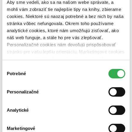
Aby sme vedeli, ako sa na našom webe správate, a
vypredaných)
mohli vám zobraziť tie najlepšie tipy na knihy, zbierame
Nové / čítané
cookies. Niektoré sú naozaj potrebné a bez nich by naša
nová (0 titulov)
nová
stránka vôbec nefungovala. Okrem toho používame
čítaná (0 titulov)
čítaná
analytické cookies, ktoré nám umožňujú zisťovať, ako
čítaná - výborný stav (0 titulov)
čítaná - výborný stav
čítaná - mierne opotrebovaná (0 titulov)
čítaná - mierne
náš web funguje, a stále ho pre vás zlepšovať.
opotrebovaná
Personalizačné cookies nám dovoľujú prispôsobovať
čítané verzie vypredaných kníh (0 titulov)
čítané verzie
stránku pre vašu lepšiu orientáciu. Marketingové cookies
vypredaných kníh
nám zas umožňujú zobrazenie relevantnej reklamy.
Zúžiť výber
Niektoré údaje zdieľame aj s tretími stranami. Veľmi by
Výber
nám pomohlo, keby sme mohli používať všetky tieto
Potrebné
súhlasu
Zoradiť
cookies. Ďakujeme!
Personalizačné
Bestsellery
Top hodnotené
Analytické
Novinky
Najdrahšie
Najlacnejšie
Marketingové
Najvyššia zľava