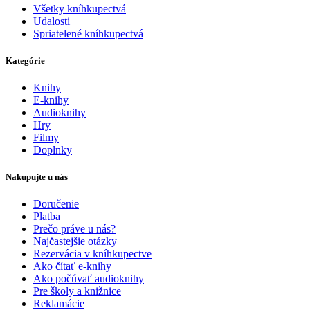
Všetky kníhkupectvá
Udalosti
Spriatelené kníhkupectvá
Kategórie
Knihy
E-knihy
Audioknihy
Hry
Filmy
Doplnky
Nakupujte u nás
Doručenie
Platba
Prečo práve u nás?
Najčastejšie otázky
Rezervácia v kníhkupectve
Ako čítať e-knihy
Ako počúvať audioknihy
Pre školy a knižnice
Reklamácie