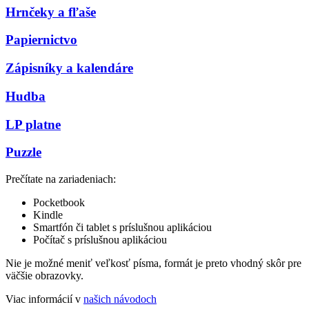
Hrnčeky a fľaše
Papiernictvo
Zápisníky a kalendáre
Hudba
LP platne
Puzzle
Prečítate na zariadeniach:
Pocketbook
Kindle
Smartfón či tablet s príslušnou aplikáciou
Počítač s príslušnou aplikáciou
Nie je možné meniť veľkosť písma, formát je preto vhodný skôr pre
väčšie obrazovky.
Viac informácií v
našich návodoch