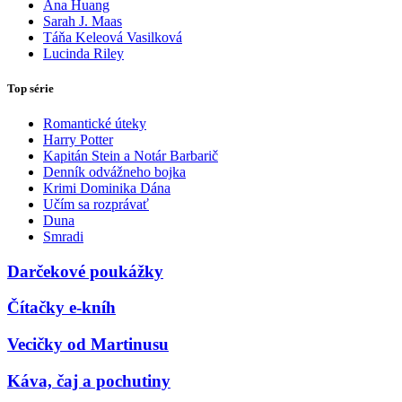
Ana Huang
Sarah J. Maas
Táňa Keleová Vasilková
Lucinda Riley
Top série
Romantické úteky
Harry Potter
Kapitán Stein a Notár Barbarič
Denník odvážneho bojka
Krimi Dominika Dána
Učím sa rozprávať
Duna
Smradi
Darčekové poukážky
Čítačky e-kníh
Vecičky od Martinusu
Káva, čaj a pochutiny