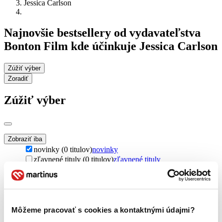
Jessica Carlson
Najnovšie bestsellery od vydavateľstva
Bonton Film kde účinkuje Jessica Carlson
Zúžiť výber
Zoradiť
Zúžiť výber
Zobraziť iba
novinky (0 titulov)
novinky
zľavnené tituly (0 titulov)
zľavnené tituly
Dostupnosť
na centrálnom sklade (0 titulov)
na centrálnom sklade
predpredaj (0 titulov)
predpredaj
pripravujeme (0 titulov)
pripravujeme
Môžeme pracovať s cookies a kontaktnými údajmi?
dostupná (bez vypredaných) (0 titulov)
dostupná (bez