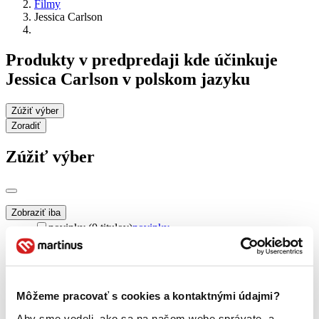
Filmy
Jessica Carlson
Produkty v predpredaji kde účinkuje
Jessica Carlson v polskom jazyku
Zúžiť výber
Zoradiť
Zúžiť výber
Zobraziť iba
novinky (0 titulov)
novinky
zľavnené tituly (0 titulov)
zľavnené tituly
Dostupnosť
na centrálnom sklade (0 titulov)
na centrálnom sklade
Môžeme pracovať s cookies a kontaktnými údajmi?
predpredaj (0 titulov)
predpredaj
pripravujeme (0 titulov)
pripravujeme
Aby sme vedeli, ako sa na našom webe správate, a