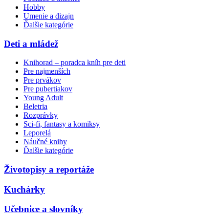
Hobby
Umenie a dizajn
Ďalšie kategórie
Deti a mládež
Knihorad – poradca kníh pre deti
Pre najmenších
Pre prvákov
Pre pubertiakov
Young Adult
Beletria
Rozprávky
Sci-fi, fantasy a komiksy
Leporelá
Náučné knihy
Ďalšie kategórie
Životopisy a reportáže
Kuchárky
Učebnice a slovníky