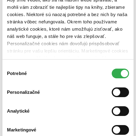
dostupná (bez vypredaných) (0 titulov)
dostupná (bez
mohli vám zobraziť tie najlepšie tipy na knihy, zbierame
vypredaných)
cookies. Niektoré sú naozaj potrebné a bez nich by naša
Nové / čítané
stránka vôbec nefungovala. Okrem toho používame
nová (0 titulov)
nová
analytické cookies, ktoré nám umožňujú zisťovať, ako
čítaná (0 titulov)
čítaná
náš web funguje, a stále ho pre vás zlepšovať.
čítaná - výborný stav (0 titulov)
čítaná - výborný stav
Personalizačné cookies nám dovoľujú prispôsobovať
čítaná - mierne opotrebovaná (0 titulov)
čítaná - mierne
opotrebovaná
stránku pre vašu lepšiu orientáciu. Marketingové cookies
čítané verzie vypredaných kníh (0 titulov)
čítané verzie
nám zas umožňujú zobrazenie relevantnej reklamy.
vypredaných kníh
Niektoré údaje zdieľame aj s tretími stranami. Veľmi by
Výber
Zúžiť výber
nám pomohlo, keby sme mohli používať všetky tieto
Potrebné
súhlasu
cookies. Ďakujeme!
Zoradiť
Personalizačné
Analytické
Bestsellery
Top hodnotené
Novinky
Najdrahšie
Marketingové
Najlacnejšie