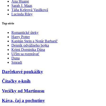
Ana Huang
Sarah J. Maas
Táňa Keleová Vasilková
Lucinda Riley
Top série
Romantické úteky
Harry Potter
Kapitán Stein a Notár Barbarič
Denník odvážneho bojka
Krimi Dominika Dána
Učím sa rozprávať
Duna
Smradi
Darčekové poukážky
Čítačky e-kníh
Vecičky od Martinusu
Káva, čaj a pochutiny