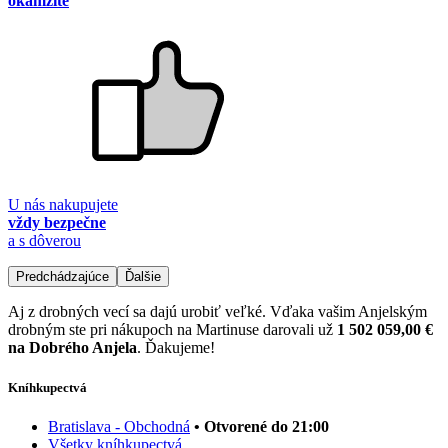
okamžite
U nás nakupujete
vždy bezpečne
a s dôverou
Predchádzajúce
Ďalšie
Aj z drobných vecí sa dajú urobiť veľké. Vďaka vašim Anjelským
drobným ste pri nákupoch na Martinuse darovali už
1 502 059,00 €
na Dobrého Anjela
. Ďakujeme!
Kníhkupectvá
Bratislava - Obchodná
• Otvorené do 21:00
Všetky kníhkupectvá