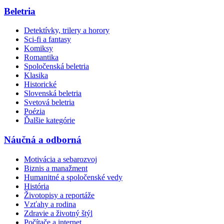
Beletria
Detektívky, trilery a horory
Sci-fi a fantasy
Komiksy
Romantika
Spoločenská beletria
Klasika
Historické
Slovenská beletria
Svetová beletria
Poézia
Ďalšie kategórie
Náučná a odborná
Motivácia a sebarozvoj
Biznis a manažment
Humanitné a spoločenské vedy
História
Životopisy a reportáže
Vzťahy a rodina
Zdravie a životný štýl
Počítače a internet