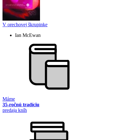
V orechovej škrupinke
Ian McEwan
Máme
35-ročnú tradíciu
predaja kníh