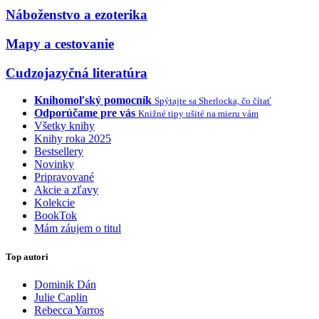
Náboženstvo a ezoterika
Mapy a cestovanie
Cudzojazyčná literatúra
Knihomoľský pomocník
Spýtajte sa Sherlocka, čo čítať
Odporúčame pre vás
Knižné tipy ušité na mieru vám
Všetky knihy
Knihy roka 2025
Bestsellery
Novinky
Pripravované
Akcie a zľavy
Kolekcie
BookTok
Mám záujem o titul
Top autori
Dominik Dán
Julie Caplin
Rebecca Yarros