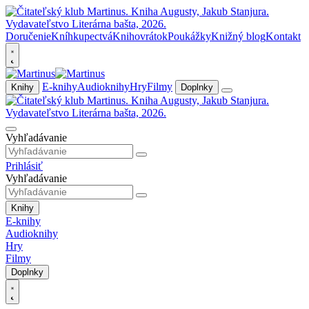
Doručenie
Kníhkupectvá
Knihovrátok
Poukážky
Knižný blog
Kontakt
E-knihy
Audioknihy
Hry
Filmy
Knihy
Doplnky
Vyhľadávanie
Prihlásiť
Vyhľadávanie
Knihy
E-knihy
Audioknihy
Hry
Filmy
Doplnky