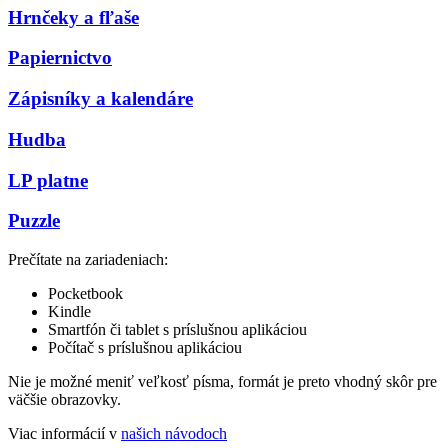
Hrnčeky a fľaše
Papiernictvo
Zápisníky a kalendáre
Hudba
LP platne
Puzzle
Prečítate na zariadeniach:
Pocketbook
Kindle
Smartfón či tablet s príslušnou aplikáciou
Počítač s príslušnou aplikáciou
Nie je možné meniť veľkosť písma, formát je preto vhodný skôr pre
väčšie obrazovky.
Viac informácií v
našich návodoch