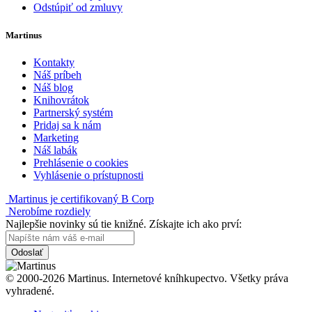
Odstúpiť od zmluvy
Martinus
Kontakty
Náš príbeh
Náš blog
Knihovrátok
Partnerský systém
Pridaj sa k nám
Marketing
Náš labák
Prehlásenie o cookies
Vyhlásenie o prístupnosti
Martinus je certifikovaný B Corp
Nerobíme rozdiely
Najlepšie novinky sú tie knižné. Získajte ich ako prví:
Odoslať
© 2000-2026 Martinus. Internetové kníhkupectvo. Všetky práva
vyhradené.