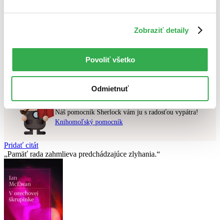
Najvyššia zľava
Zobraziť detaily
Použité filtre
Zrušiť filtre
V polskom jazyku
v predpredaji
Nebol nájdený
žiadny titul
vyhovujúci zadaným podmienkam.
Povoliť všetko
Skúste prosím zmeniť vyhľadávaný výraz.
Odmietnuť
Chcete poradiť knihu?
Náš pomocník Sherlock vám ju s radosťou vypátra!
Knihomoľský pomocník
Pridať citát
Pamäť rada zahmlieva predchádzajúce zlyhania.