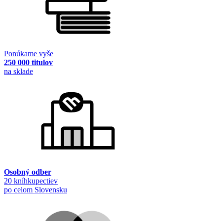
Ponúkame vyše
250 000 titulov
na sklade
Osobný odber
20 kníhkupectiev
po celom Slovensku