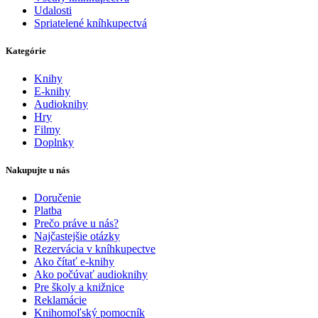
Udalosti
Spriatelené kníhkupectvá
Kategórie
Knihy
E-knihy
Audioknihy
Hry
Filmy
Doplnky
Nakupujte u nás
Doručenie
Platba
Prečo práve u nás?
Najčastejšie otázky
Rezervácia v kníhkupectve
Ako čítať e-knihy
Ako počúvať audioknihy
Pre školy a knižnice
Reklamácie
Knihomoľský pomocník