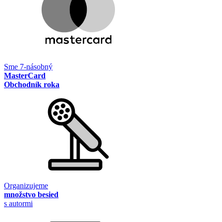
Sme 7-násobný
MasterCard
Obchodník roka
Organizujeme
množstvo besied
s autormi