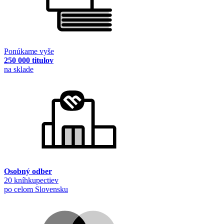
Ponúkame vyše
250 000 titulov
na sklade
Osobný odber
20 kníhkupectiev
po celom Slovensku