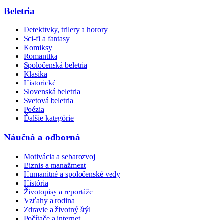
Beletria
Detektívky, trilery a horory
Sci-fi a fantasy
Komiksy
Romantika
Spoločenská beletria
Klasika
Historické
Slovenská beletria
Svetová beletria
Poézia
Ďalšie kategórie
Náučná a odborná
Motivácia a sebarozvoj
Biznis a manažment
Humanitné a spoločenské vedy
História
Životopisy a reportáže
Vzťahy a rodina
Zdravie a životný štýl
Počítače a internet