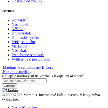
Odstúpiť od zmluvy
Martinus
Kontakty
Náš príbeh
Náš blog
Knihovrátok
Partnerský systém
Pridaj sa k nám
Marketing
Náš labák
Prehlásenie o cookies
Vyhlásenie o prístupnosti
Martinus je certifikovaný B Corp
Nerobíme rozdiely
Najlepšie novinky sú tie knižné. Získajte ich ako prví:
Odoslať
© 2000-2026 Martinus. Internetové kníhkupectvo. Všetky práva
vyhradené.
Nastaviť cookies