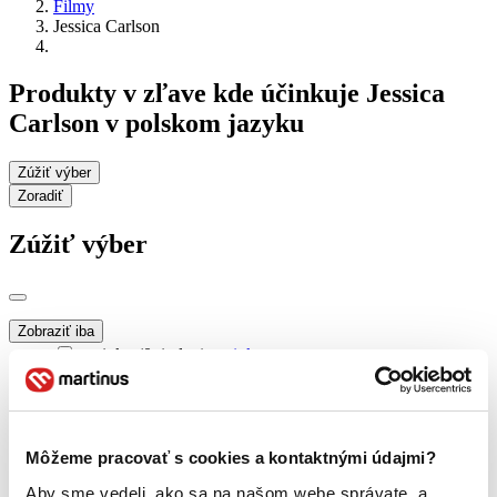
Filmy
Jessica Carlson
Produkty v zľave kde účinkuje Jessica
Carlson v polskom jazyku
Zúžiť výber
Zoradiť
Zúžiť výber
Zobraziť iba
novinky (0 titulov)
novinky
zľavnené tituly (0 titulov)
zľavnené tituly
Dostupnosť
na centrálnom sklade (0 titulov)
na centrálnom sklade
Môžeme pracovať s cookies a kontaktnými údajmi?
predpredaj (0 titulov)
predpredaj
pripravujeme (0 titulov)
pripravujeme
Aby sme vedeli, ako sa na našom webe správate, a