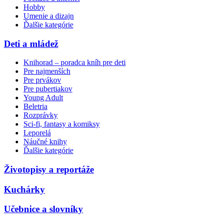
Hobby
Umenie a dizajn
Ďalšie kategórie
Deti a mládež
Knihorad – poradca kníh pre deti
Pre najmenších
Pre prvákov
Pre pubertiakov
Young Adult
Beletria
Rozprávky
Sci-fi, fantasy a komiksy
Leporelá
Náučné knihy
Ďalšie kategórie
Životopisy a reportáže
Kuchárky
Učebnice a slovníky