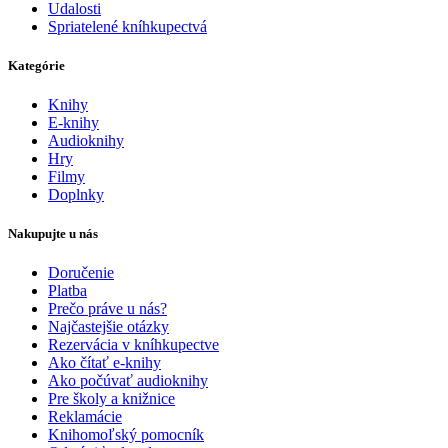
Udalosti
Spriatelené kníhkupectvá
Kategórie
Knihy
E-knihy
Audioknihy
Hry
Filmy
Doplnky
Nakupujte u nás
Doručenie
Platba
Prečo práve u nás?
Najčastejšie otázky
Rezervácia v kníhkupectve
Ako čítať e-knihy
Ako počúvať audioknihy
Pre školy a knižnice
Reklamácie
Knihomoľský pomocník