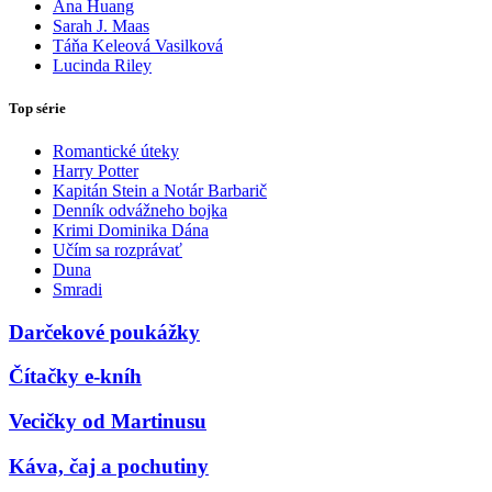
Ana Huang
Sarah J. Maas
Táňa Keleová Vasilková
Lucinda Riley
Top série
Romantické úteky
Harry Potter
Kapitán Stein a Notár Barbarič
Denník odvážneho bojka
Krimi Dominika Dána
Učím sa rozprávať
Duna
Smradi
Darčekové poukážky
Čítačky e-kníh
Vecičky od Martinusu
Káva, čaj a pochutiny