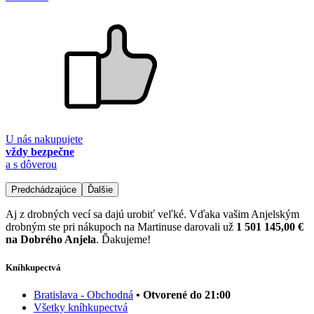
U nás nakupujete
vždy bezpečne
a s dôverou
Predchádzajúce
Ďalšie
Aj z drobných vecí sa dajú urobiť veľké. Vďaka vašim Anjelským
drobným ste pri nákupoch na Martinuse darovali už
1 501 145,00 €
na Dobrého Anjela
. Ďakujeme!
Kníhkupectvá
Bratislava - Obchodná
• Otvorené do 21:00
Všetky kníhkupectvá