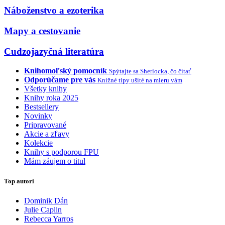
Náboženstvo a ezoterika
Mapy a cestovanie
Cudzojazyčná literatúra
Knihomoľský pomocník
Spýtajte sa Sherlocka, čo čítať
Odporúčame pre vás
Knižné tipy ušité na mieru vám
Všetky knihy
Knihy roka 2025
Bestsellery
Novinky
Pripravované
Akcie a zľavy
Kolekcie
Knihy s podporou FPU
Mám záujem o titul
Top autori
Dominik Dán
Julie Caplin
Rebecca Yarros