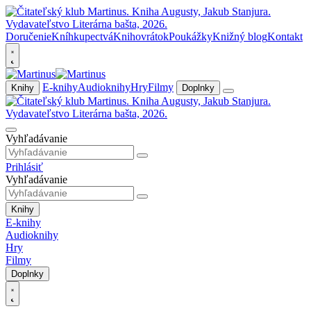
Doručenie
Kníhkupectvá
Knihovrátok
Poukážky
Knižný blog
Kontakt
E-knihy
Audioknihy
Hry
Filmy
Knihy
Doplnky
Vyhľadávanie
Prihlásiť
Vyhľadávanie
Knihy
E-knihy
Audioknihy
Hry
Filmy
Doplnky