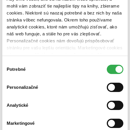
dostupná (bez vypredaných) (0 titulov)
dostupná (bez
mohli vám zobraziť tie najlepšie tipy na knihy, zbierame
vypredaných)
cookies. Niektoré sú naozaj potrebné a bez nich by naša
Nové / čítané
stránka vôbec nefungovala. Okrem toho používame
nová (0 titulov)
nová
analytické cookies, ktoré nám umožňujú zisťovať, ako
čítaná (0 titulov)
čítaná
náš web funguje, a stále ho pre vás zlepšovať.
čítaná - výborný stav (0 titulov)
čítaná - výborný stav
Personalizačné cookies nám dovoľujú prispôsobovať
čítaná - mierne opotrebovaná (0 titulov)
čítaná - mierne
opotrebovaná
stránku pre vašu lepšiu orientáciu. Marketingové cookies
čítané verzie vypredaných kníh (0 titulov)
čítané verzie
nám zas umožňujú zobrazenie relevantnej reklamy.
vypredaných kníh
Niektoré údaje zdieľame aj s tretími stranami. Veľmi by
Výber
nám pomohlo, keby sme mohli používať všetky tieto
Zúžiť výber
Potrebné
súhlasu
cookies. Ďakujeme!
Zoradiť
Personalizačné
Analytické
Bestsellery
Top hodnotené
Novinky
Marketingové
Najdrahšie
Najlacnejšie