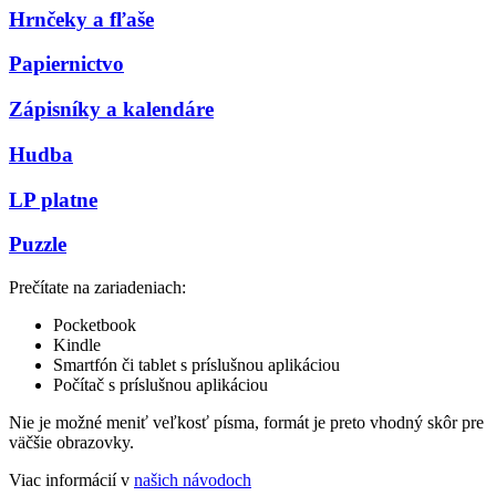
Hrnčeky a fľaše
Papiernictvo
Zápisníky a kalendáre
Hudba
LP platne
Puzzle
Prečítate na zariadeniach:
Pocketbook
Kindle
Smartfón či tablet s príslušnou aplikáciou
Počítač s príslušnou aplikáciou
Nie je možné meniť veľkosť písma, formát je preto vhodný skôr pre
väčšie obrazovky.
Viac informácií v
našich návodoch