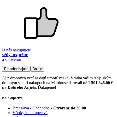
U nás nakupujete
vždy bezpečne
a s dôverou
Predchádzajúce
Ďalšie
Aj z drobných vecí sa dajú urobiť veľké. Vďaka vašim Anjelským
drobným ste pri nákupoch na Martinuse darovali už
1 501 846,00 €
na Dobrého Anjela
. Ďakujeme!
Kníhkupectvá
Bratislava - Obchodná
• Otvorené do 20:00
Všetky kníhkupectvá