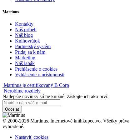
Martinus
Kontakty
Náš príbeh
Náš blog
Knihovrátok
Partnerský systém
Pridaj sa k nám
Marketing
Náš labák
Prehlásenie o cookies
Vyhlásenie o prístupnosti
Martinus je certifikovaný B Corp
Nerobíme rozdiely
Najlepšie novinky sú tie knižné. Získajte ich ako prví:
Odoslať
© 2000-2026 Martinus. Internetové kníhkupectvo. Všetky práva
vyhradené.
Nastaviť cookies