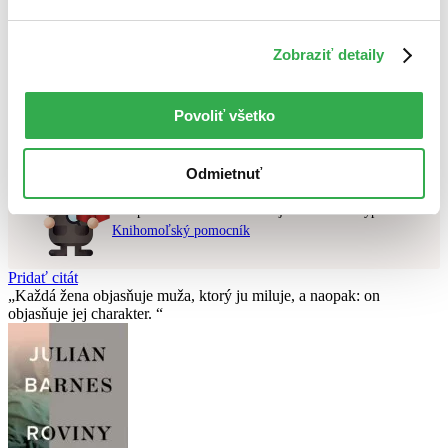
Použité filtre
Zobraziť detaily
Zrušiť filtre
V polskom jazyku
dostupné
Nebol nájdený
žiadny titul
vyhovujúci zadaným podmienkam.
Povoliť všetko
Skúste prosím zmeniť vyhľadávaný výraz.
Odmietnuť
Chcete poradiť knihu?
Náš pomocník Sherlock vám ju s radosťou vypátra!
Knihomoľský pomocník
Pridať citát
Každá žena objasňuje muža, ktorý ju miluje, a naopak: on
objasňuje jej charakter.