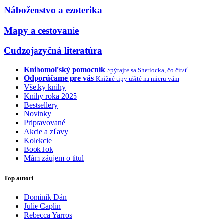
Náboženstvo a ezoterika
Mapy a cestovanie
Cudzojazyčná literatúra
Knihomoľský pomocník
Spýtajte sa Sherlocka, čo čítať
Odporúčame pre vás
Knižné tipy ušité na mieru vám
Všetky knihy
Knihy roka 2025
Bestsellery
Novinky
Pripravované
Akcie a zľavy
Kolekcie
BookTok
Mám záujem o titul
Top autori
Dominik Dán
Julie Caplin
Rebecca Yarros