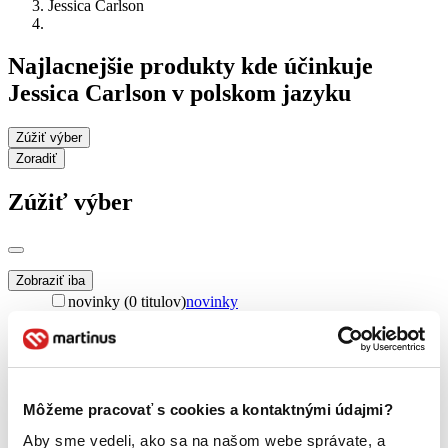
Jessica Carlson
Najlacnejšie produkty kde účinkuje
Jessica Carlson v polskom jazyku
Zúžiť výber
Zoradiť
Zúžiť výber
Zobraziť iba
novinky (0 titulov)
novinky
zľavnené tituly (0 titulov)
zľavnené tituly
Dostupnosť
na centrálnom sklade (0 titulov)
na centrálnom sklade
predpredaj (0 titulov)
predpredaj
Môžeme pracovať s cookies a kontaktnými údajmi?
pripravujeme (0 titulov)
pripravujeme
dostupná (bez vypredaných) (0 titulov)
dostupná (bez
Aby sme vedeli, ako sa na našom webe správate, a