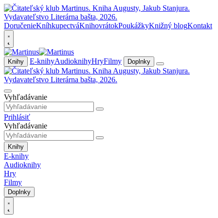
Doručenie
Kníhkupectvá
Knihovrátok
Poukážky
Knižný blog
Kontakt
E-knihy
Audioknihy
Hry
Filmy
Knihy
Doplnky
Vyhľadávanie
Prihlásiť
Vyhľadávanie
Knihy
E-knihy
Audioknihy
Hry
Filmy
Doplnky