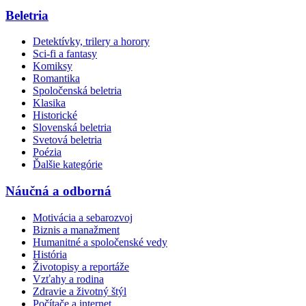
Beletria
Detektívky, trilery a horory
Sci-fi a fantasy
Komiksy
Romantika
Spoločenská beletria
Klasika
Historické
Slovenská beletria
Svetová beletria
Poézia
Ďalšie kategórie
Náučná a odborná
Motivácia a sebarozvoj
Biznis a manažment
Humanitné a spoločenské vedy
História
Životopisy a reportáže
Vzťahy a rodina
Zdravie a životný štýl
Počítače a internet