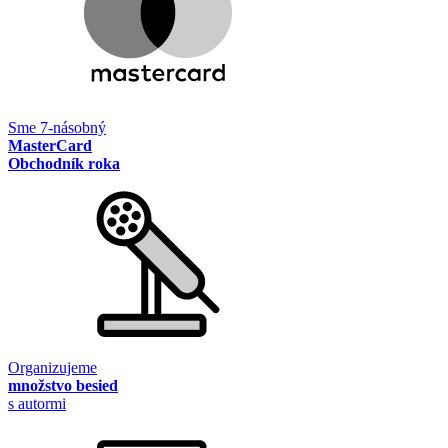
Sme 7-násobný
MasterCard
Obchodník roka
Organizujeme
množstvo besied
s autormi