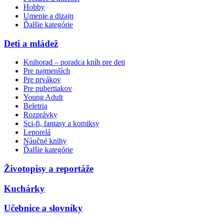
Hobby
Umenie a dizajn
Ďalšie kategórie
Deti a mládež
Knihorad – poradca kníh pre deti
Pre najmenších
Pre prvákov
Pre pubertiakov
Young Adult
Beletria
Rozprávky
Sci-fi, fantasy a komiksy
Leporelá
Náučné knihy
Ďalšie kategórie
Životopisy a reportáže
Kuchárky
Učebnice a slovníky