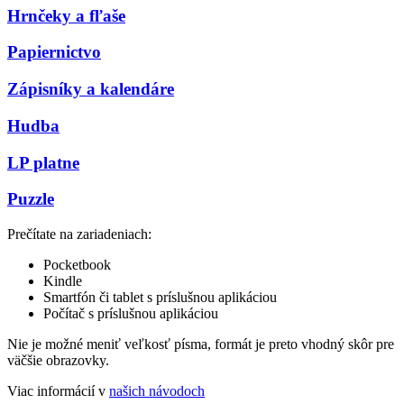
Hrnčeky a fľaše
Papiernictvo
Zápisníky a kalendáre
Hudba
LP platne
Puzzle
Prečítate na zariadeniach:
Pocketbook
Kindle
Smartfón či tablet s príslušnou aplikáciou
Počítač s príslušnou aplikáciou
Nie je možné meniť veľkosť písma, formát je preto vhodný skôr pre
väčšie obrazovky.
Viac informácií v
našich návodoch