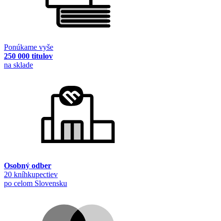
Ponúkame vyše
250 000 titulov
na sklade
Osobný odber
20 kníhkupectiev
po celom Slovensku