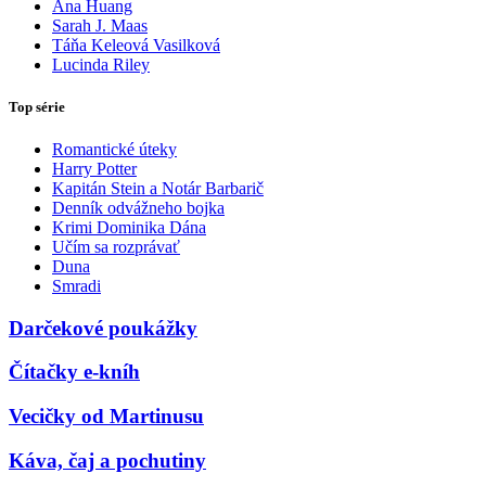
Ana Huang
Sarah J. Maas
Táňa Keleová Vasilková
Lucinda Riley
Top série
Romantické úteky
Harry Potter
Kapitán Stein a Notár Barbarič
Denník odvážneho bojka
Krimi Dominika Dána
Učím sa rozprávať
Duna
Smradi
Darčekové poukážky
Čítačky e-kníh
Vecičky od Martinusu
Káva, čaj a pochutiny