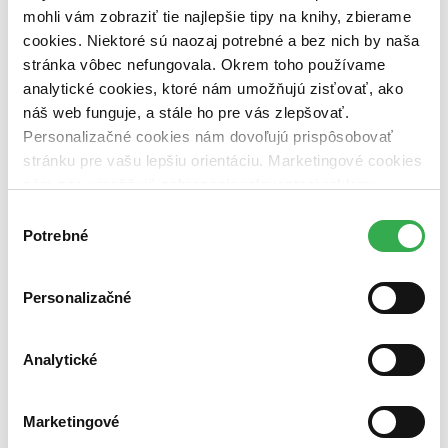
vypredaných)
mohli vám zobraziť tie najlepšie tipy na knihy, zbierame
cookies. Niektoré sú naozaj potrebné a bez nich by naša
Nové / čítané
stránka vôbec nefungovala. Okrem toho používame
nová (0 titulov)
nová
čítaná (0 titulov)
čítaná
analytické cookies, ktoré nám umožňujú zisťovať, ako
čítaná - výborný stav (0 titulov)
čítaná - výborný stav
náš web funguje, a stále ho pre vás zlepšovať.
čítaná - mierne opotrebovaná (0 titulov)
čítaná - mierne
Personalizačné cookies nám dovoľujú prispôsobovať
opotrebovaná
stránku pre vašu lepšiu orientáciu. Marketingové cookies
čítané verzie vypredaných kníh (0 titulov)
čítané verzie
vypredaných kníh
nám zas umožňujú zobrazenie relevantnej reklamy.
Niektoré údaje zdieľame aj s tretími stranami. Veľmi by
Výber
Zúžiť výber
nám pomohlo, keby sme mohli používať všetky tieto
Potrebné
súhlasu
Zoradiť
cookies. Ďakujeme!
Personalizačné
Bestsellery
Analytické
Top hodnotené
Novinky
Najdrahšie
Marketingové
Najlacnejšie
Najvyššia zľava