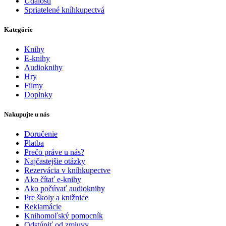
Udalosti
Spriatelené kníhkupectvá
Kategórie
Knihy
E-knihy
Audioknihy
Hry
Filmy
Doplnky
Nakupujte u nás
Doručenie
Platba
Prečo práve u nás?
Najčastejšie otázky
Rezervácia v kníhkupectve
Ako čítať e-knihy
Ako počúvať audioknihy
Pre školy a knižnice
Reklamácie
Knihomoľský pomocník
Odstúpiť od zmluvy