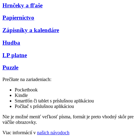
Hrnčeky a fľaše
Papiernictvo
Zápisníky a kalendáre
Hudba
LP platne
Puzzle
Prečítate na zariadeniach:
Pocketbook
Kindle
Smartfón či tablet s príslušnou aplikáciou
Počítač s príslušnou aplikáciou
Nie je možné meniť veľkosť písma, formát je preto vhodný skôr pre
väčšie obrazovky.
Viac informácií v
našich návodoch