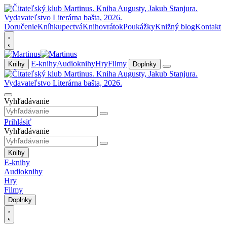
Doručenie
Kníhkupectvá
Knihovrátok
Poukážky
Knižný blog
Kontakt
E-knihy
Audioknihy
Hry
Filmy
Knihy
Doplnky
Vyhľadávanie
Prihlásiť
Vyhľadávanie
Knihy
E-knihy
Audioknihy
Hry
Filmy
Doplnky