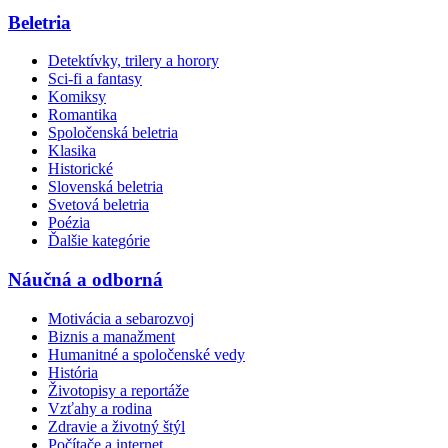
Beletria
Detektívky, trilery a horory
Sci-fi a fantasy
Komiksy
Romantika
Spoločenská beletria
Klasika
Historické
Slovenská beletria
Svetová beletria
Poézia
Ďalšie kategórie
Náučná a odborná
Motivácia a sebarozvoj
Biznis a manažment
Humanitné a spoločenské vedy
História
Životopisy a reportáže
Vzťahy a rodina
Zdravie a životný štýl
Počítače a internet