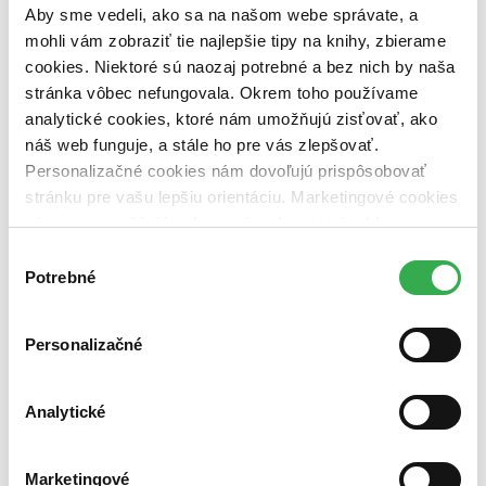
dostupná (bez vypredaných) (0 titulov)
dostupná (bez
Aby sme vedeli, ako sa na našom webe správate, a
vypredaných)
mohli vám zobraziť tie najlepšie tipy na knihy, zbierame
cookies. Niektoré sú naozaj potrebné a bez nich by naša
Nové / čítané
nová (0 titulov)
nová
stránka vôbec nefungovala. Okrem toho používame
čítaná (0 titulov)
čítaná
analytické cookies, ktoré nám umožňujú zisťovať, ako
čítaná - výborný stav (0 titulov)
čítaná - výborný stav
náš web funguje, a stále ho pre vás zlepšovať.
čítaná - mierne opotrebovaná (0 titulov)
čítaná - mierne
Personalizačné cookies nám dovoľujú prispôsobovať
opotrebovaná
stránku pre vašu lepšiu orientáciu. Marketingové cookies
čítané verzie vypredaných kníh (0 titulov)
čítané verzie
vypredaných kníh
nám zas umožňujú zobrazenie relevantnej reklamy.
Niektoré údaje zdieľame aj s tretími stranami. Veľmi by
Výber
Zúžiť výber
nám pomohlo, keby sme mohli používať všetky tieto
Potrebné
súhlasu
Zoradiť
cookies. Ďakujeme!
Personalizačné
Bestsellery
Analytické
Top hodnotené
Novinky
Najdrahšie
Marketingové
Najlacnejšie