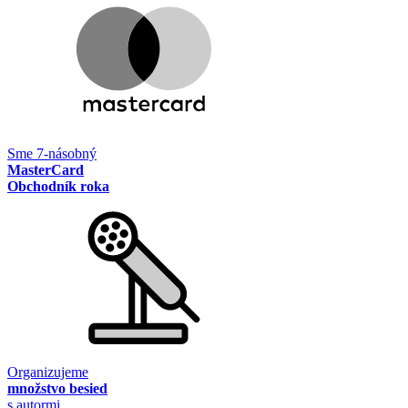
Sme 7-násobný
MasterCard
Obchodník roka
Organizujeme
množstvo besied
s autormi