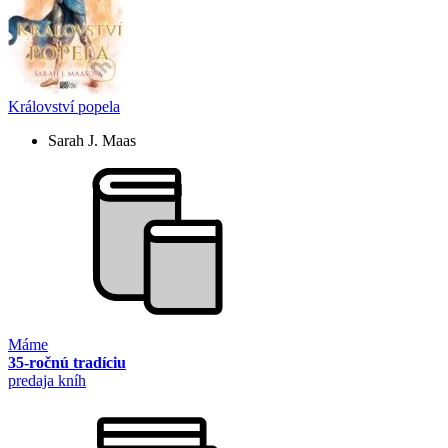
Království popela
Sarah J. Maas
Máme
35-ročnú tradíciu
predaja kníh