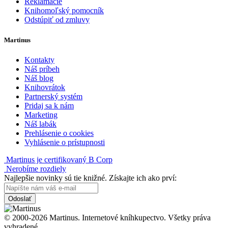
Reklamácie
Knihomoľský pomocník
Odstúpiť od zmluvy
Martinus
Kontakty
Náš príbeh
Náš blog
Knihovrátok
Partnerský systém
Pridaj sa k nám
Marketing
Náš labák
Prehlásenie o cookies
Vyhlásenie o prístupnosti
Martinus je certifikovaný B Corp
Nerobíme rozdiely
Najlepšie novinky sú tie knižné. Získajte ich ako prví:
Odoslať
© 2000-2026 Martinus. Internetové kníhkupectvo. Všetky práva
vyhradené.