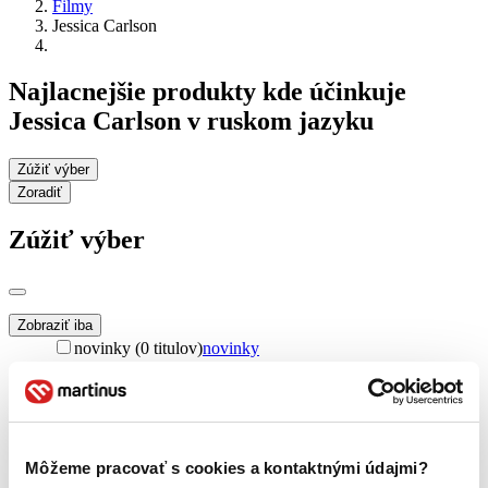
Filmy
Jessica Carlson
Najlacnejšie produkty kde účinkuje
Jessica Carlson v ruskom jazyku
Zúžiť výber
Zoradiť
Zúžiť výber
Zobraziť iba
novinky (0 titulov)
novinky
zľavnené tituly (0 titulov)
zľavnené tituly
Dostupnosť
na centrálnom sklade (0 titulov)
na centrálnom sklade
predpredaj (0 titulov)
predpredaj
Môžeme pracovať s cookies a kontaktnými údajmi?
pripravujeme (0 titulov)
pripravujeme