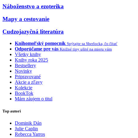
Náboženstvo a ezoterika
Mapy a cestovanie
Cudzojazyčná literatúra
Knihomoľský pomocník
Spýtajte sa Sherlocka, čo čítať
Odporúčame pre vás
Knižné tipy ušité na mieru vám
Všetky knihy
Knihy roka 2025
Bestsellery
Novinky
Pripravované
Akcie a zľavy
Kolekcie
BookTok
Mám záujem o titul
Top autori
Dominik Dán
Julie Caplin
Rebecca Yarros