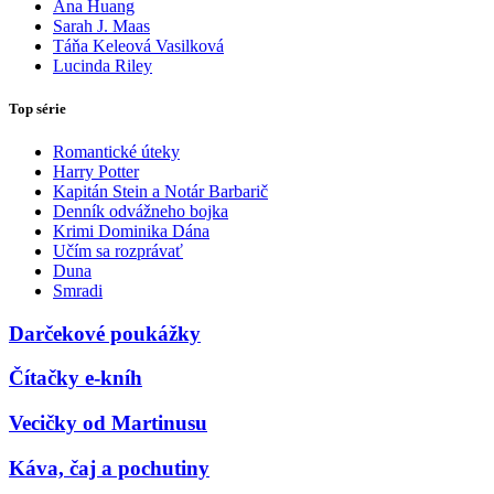
Ana Huang
Sarah J. Maas
Táňa Keleová Vasilková
Lucinda Riley
Top série
Romantické úteky
Harry Potter
Kapitán Stein a Notár Barbarič
Denník odvážneho bojka
Krimi Dominika Dána
Učím sa rozprávať
Duna
Smradi
Darčekové poukážky
Čítačky e-kníh
Vecičky od Martinusu
Káva, čaj a pochutiny