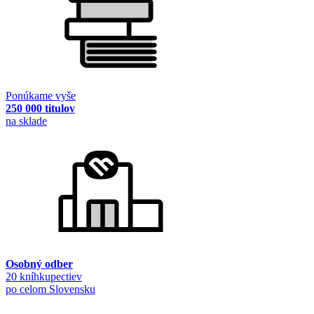
Ponúkame vyše
250 000 titulov
na sklade
Osobný odber
20 kníhkupectiev
po celom Slovensku