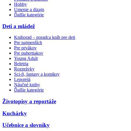
Hobby
Umenie a dizajn
Ďalšie kategórie
Deti a mládež
Knihorad – poradca kníh pre deti
Pre najmenších
Pre prvákov
Pre pubertiakov
Young Adult
Beletria
Rozprávky
Sci-fi, fantasy a komiksy
Leporelá
Náučné knihy
Ďalšie kategórie
Životopisy a reportáže
Kuchárky
Učebnice a slovníky