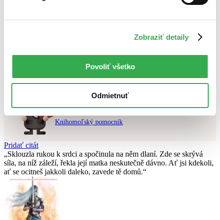
Najvyššia zľava
Použité filtre
Zobraziť detaily
Zrušiť filtre
V ruskom jazyku
dostupné
Nebol nájdený
žiadny titul
vyhovujúci zadaným podmienkam.
Povoliť všetko
Skúste prosím zmeniť vyhľadávaný výraz.
Odmietnuť
Chcete poradiť knihu?
Náš pomocník Sherlock vám ju s radosťou vypátra!
Knihomoľský pomocník
Pridať citát
Sklouzla rukou k srdci a spočinula na něm dlaní. Zde se skrývá
síla, na níž záleží, řekla její matka neskutečně dávno. Ať jsi kdekoli,
ať se ocitneš jakkoli daleko, zavede tě domů.