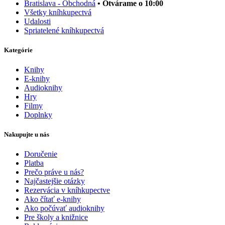
Bratislava - Obchodná
• Otvárame o 10:00
Všetky kníhkupectvá
Udalosti
Spriatelené kníhkupectvá
Kategórie
Knihy
E-knihy
Audioknihy
Hry
Filmy
Doplnky
Nakupujte u nás
Doručenie
Platba
Prečo práve u nás?
Najčastejšie otázky
Rezervácia v kníhkupectve
Ako čítať e-knihy
Ako počúvať audioknihy
Pre školy a knižnice