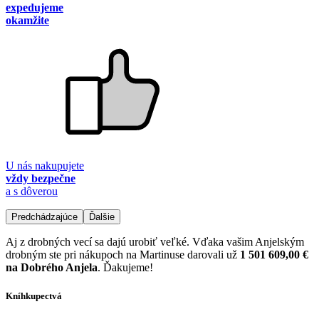
expedujeme
okamžite
U nás nakupujete
vždy bezpečne
a s dôverou
Predchádzajúce
Ďalšie
Aj z drobných vecí sa dajú urobiť veľké. Vďaka vašim Anjelským
drobným ste pri nákupoch na Martinuse darovali už
1 501 609,00 €
na Dobrého Anjela
. Ďakujeme!
Kníhkupectvá