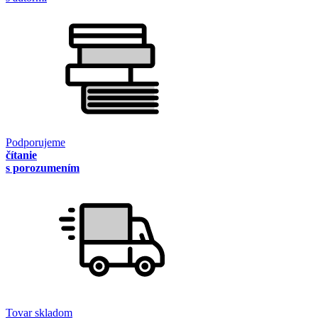
Podporujeme
čítanie
s porozumením
Tovar skladom