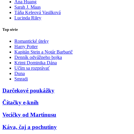
Ana Huang
Sarah J. Maas
Táňa Keleová Vasilková
Lucinda Riley
Top série
Romantické úteky
Harry Potter
Kapitán Stein a Notár Barbarič
Denník odvážneho bojka
Krimi Dominika Dána
Učím sa rozprávať
Duna
Smradi
Darčekové poukážky
Čítačky e-kníh
Vecičky od Martinusu
Káva, čaj a pochutiny