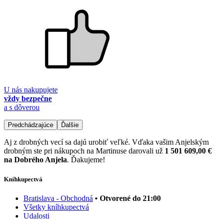
U nás nakupujete
vždy bezpečne
a s dôverou
Predchádzajúce
Ďalšie
Aj z drobných vecí sa dajú urobiť veľké. Vďaka vašim Anjelským
drobným ste pri nákupoch na Martinuse darovali už
1 501 609,00 €
na Dobrého Anjela
. Ďakujeme!
Kníhkupectvá
Bratislava - Obchodná
• Otvorené do 21:00
Všetky kníhkupectvá
Udalosti