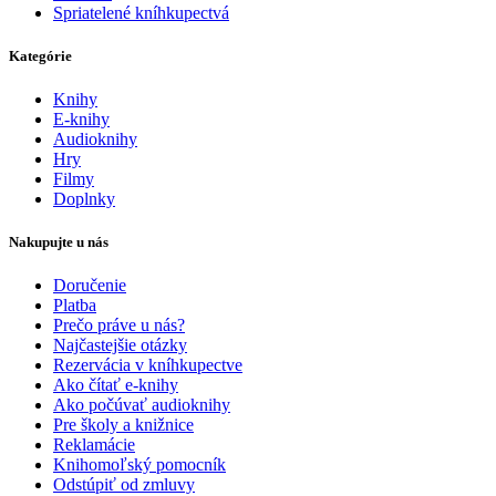
Spriatelené kníhkupectvá
Kategórie
Knihy
E-knihy
Audioknihy
Hry
Filmy
Doplnky
Nakupujte u nás
Doručenie
Platba
Prečo práve u nás?
Najčastejšie otázky
Rezervácia v kníhkupectve
Ako čítať e-knihy
Ako počúvať audioknihy
Pre školy a knižnice
Reklamácie
Knihomoľský pomocník
Odstúpiť od zmluvy