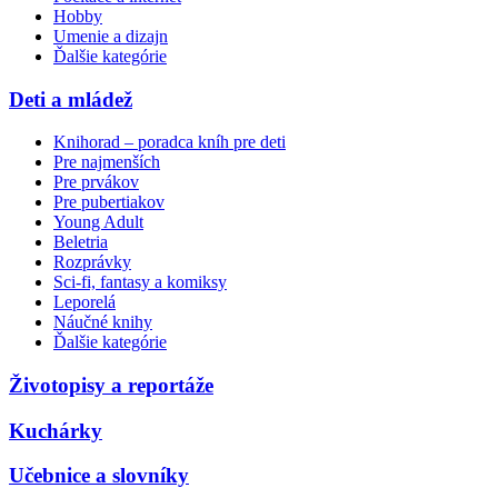
Hobby
Umenie a dizajn
Ďalšie kategórie
Deti a mládež
Knihorad – poradca kníh pre deti
Pre najmenších
Pre prvákov
Pre pubertiakov
Young Adult
Beletria
Rozprávky
Sci-fi, fantasy a komiksy
Leporelá
Náučné knihy
Ďalšie kategórie
Životopisy a reportáže
Kuchárky
Učebnice a slovníky