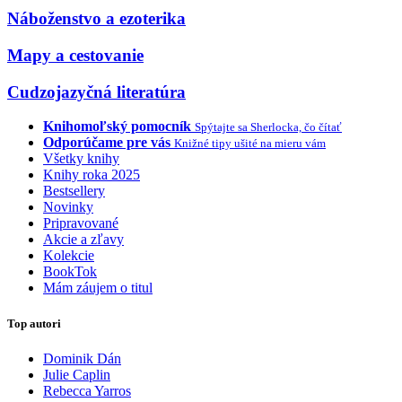
Náboženstvo a ezoterika
Mapy a cestovanie
Cudzojazyčná literatúra
Knihomoľský pomocník
Spýtajte sa Sherlocka, čo čítať
Odporúčame pre vás
Knižné tipy ušité na mieru vám
Všetky knihy
Knihy roka 2025
Bestsellery
Novinky
Pripravované
Akcie a zľavy
Kolekcie
BookTok
Mám záujem o titul
Top autori
Dominik Dán
Julie Caplin
Rebecca Yarros