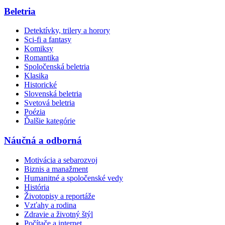
Beletria
Detektívky, trilery a horory
Sci-fi a fantasy
Komiksy
Romantika
Spoločenská beletria
Klasika
Historické
Slovenská beletria
Svetová beletria
Poézia
Ďalšie kategórie
Náučná a odborná
Motivácia a sebarozvoj
Biznis a manažment
Humanitné a spoločenské vedy
História
Životopisy a reportáže
Vzťahy a rodina
Zdravie a životný štýl
Počítače a internet