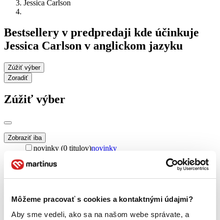
Jessica Carlson
Bestsellery v predpredaji kde účinkuje
Jessica Carlson v anglickom jazyku
Zúžiť výber
Zoradiť
Zúžiť výber
Zobraziť iba
novinky (0 titulov)
novinky
zľavnené tituly (0 titulov)
zľavnené tituly
Dostupnosť
na centrálnom sklade (0 titulov)
na centrálnom sklade
predpredaj (0 titulov)
predpredaj
Môžeme pracovať s cookies a kontaktnými údajmi?
pripravujeme (0 titulov)
pripravujeme
Aby sme vedeli, ako sa na našom webe správate, a
dostupná (bez vypredaných) (0 titulov)
dostupná (bez