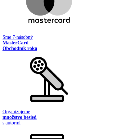
Sme 7-násobný
MasterCard
Obchodník roka
Organizujeme
množstvo besied
s autormi