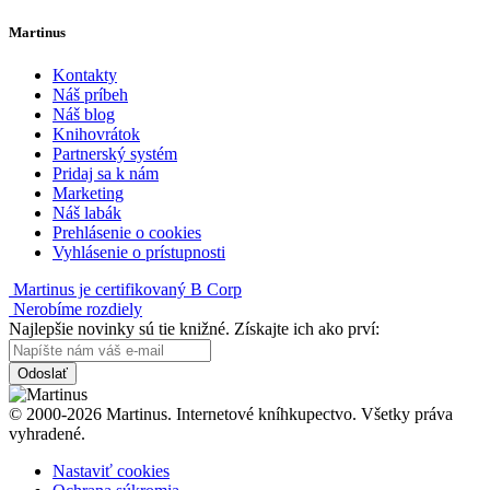
Martinus
Kontakty
Náš príbeh
Náš blog
Knihovrátok
Partnerský systém
Pridaj sa k nám
Marketing
Náš labák
Prehlásenie o cookies
Vyhlásenie o prístupnosti
Martinus je certifikovaný B Corp
Nerobíme rozdiely
Najlepšie novinky sú tie knižné. Získajte ich ako prví:
Odoslať
© 2000-2026 Martinus. Internetové kníhkupectvo. Všetky práva
vyhradené.
Nastaviť cookies