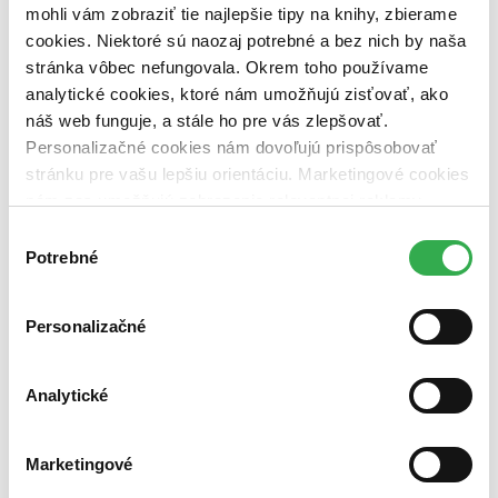
vypredaných)
mohli vám zobraziť tie najlepšie tipy na knihy, zbierame
cookies. Niektoré sú naozaj potrebné a bez nich by naša
Nové / čítané
stránka vôbec nefungovala. Okrem toho používame
nová (0 titulov)
nová
analytické cookies, ktoré nám umožňujú zisťovať, ako
čítaná (0 titulov)
čítaná
čítaná - výborný stav (0 titulov)
čítaná - výborný stav
náš web funguje, a stále ho pre vás zlepšovať.
čítaná - mierne opotrebovaná (0 titulov)
čítaná - mierne
Personalizačné cookies nám dovoľujú prispôsobovať
opotrebovaná
stránku pre vašu lepšiu orientáciu. Marketingové cookies
čítané verzie vypredaných kníh (0 titulov)
čítané verzie
nám zas umožňujú zobrazenie relevantnej reklamy.
vypredaných kníh
Niektoré údaje zdieľame aj s tretími stranami. Veľmi by
Výber
Zúžiť výber
nám pomohlo, keby sme mohli používať všetky tieto
Potrebné
súhlasu
cookies. Ďakujeme!
Zoradiť
Personalizačné
Bestsellery
Analytické
Top hodnotené
Novinky
Najdrahšie
Marketingové
Najlacnejšie
Najvyššia zľava