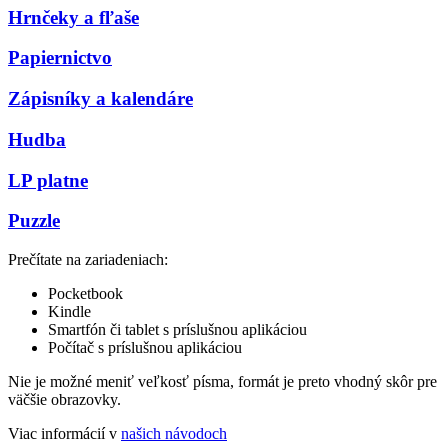
Hrnčeky a fľaše
Papiernictvo
Zápisníky a kalendáre
Hudba
LP platne
Puzzle
Prečítate na zariadeniach:
Pocketbook
Kindle
Smartfón či tablet s príslušnou aplikáciou
Počítač s príslušnou aplikáciou
Nie je možné meniť veľkosť písma, formát je preto vhodný skôr pre
väčšie obrazovky.
Viac informácií v
našich návodoch