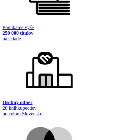
Ponúkame vyše
250 000 titulov
na sklade
Osobný odber
20 kníhkupectiev
po celom Slovensku