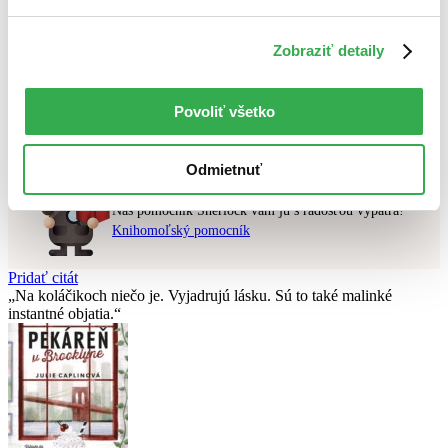
Použité filtre
Zobraziť detaily
Zrušiť filtre
V anglickom jazyku
v predpredaji
Nebol nájdený
žiadny titul
vyhovujúci zadaným podmienkam.
Povoliť všetko
Skúste prosím zmeniť vyhľadávaný výraz.
Odmietnuť
Chcete poradiť knihu?
Náš pomocník Sherlock vám ju s radosťou vypátra!
Knihomoľský pomocník
Pridať citát
Na koláčikoch niečo je. Vyjadrujú lásku. Sú to také malinké
instantné objatia.