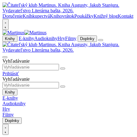
Doručenie
Kníhkupectvá
Knihovrátok
Poukážky
Knižný blog
Kontakt
E-knihy
Audioknihy
Hry
Filmy
Knihy
Doplnky
Vyhľadávanie
Prihlásiť
Vyhľadávanie
Knihy
E-knihy
Audioknihy
Hry
Filmy
Doplnky