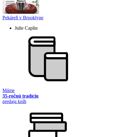
Pekáreň v Brooklyne
Julie Caplin
Máme
35-ročnú tradíciu
predaja kníh