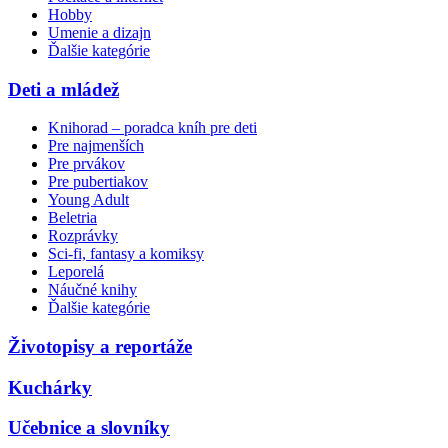
Hobby
Umenie a dizajn
Ďalšie kategórie
Deti a mládež
Knihorad – poradca kníh pre deti
Pre najmenších
Pre prvákov
Pre pubertiakov
Young Adult
Beletria
Rozprávky
Sci-fi, fantasy a komiksy
Leporelá
Náučné knihy
Ďalšie kategórie
Životopisy a reportáže
Kuchárky
Učebnice a slovníky