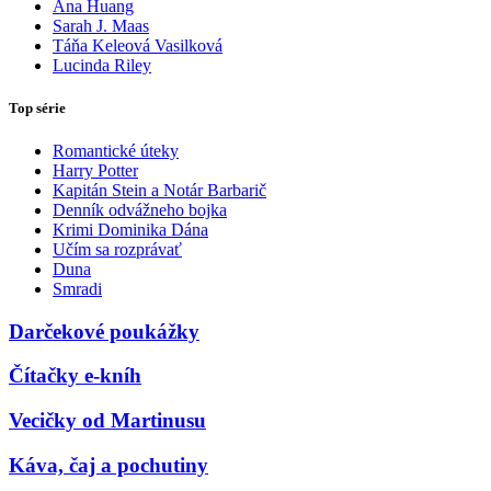
Ana Huang
Sarah J. Maas
Táňa Keleová Vasilková
Lucinda Riley
Top série
Romantické úteky
Harry Potter
Kapitán Stein a Notár Barbarič
Denník odvážneho bojka
Krimi Dominika Dána
Učím sa rozprávať
Duna
Smradi
Darčekové poukážky
Čítačky e-kníh
Vecičky od Martinusu
Káva, čaj a pochutiny