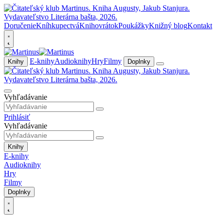
Doručenie
Kníhkupectvá
Knihovrátok
Poukážky
Knižný blog
Kontakt
E-knihy
Audioknihy
Hry
Filmy
Knihy
Doplnky
Vyhľadávanie
Prihlásiť
Vyhľadávanie
Knihy
E-knihy
Audioknihy
Hry
Filmy
Doplnky