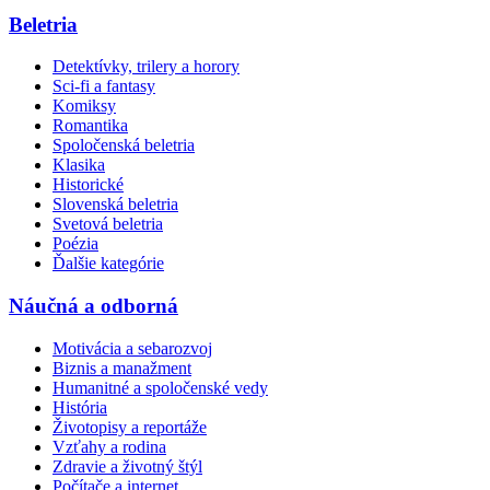
Beletria
Detektívky, trilery a horory
Sci-fi a fantasy
Komiksy
Romantika
Spoločenská beletria
Klasika
Historické
Slovenská beletria
Svetová beletria
Poézia
Ďalšie kategórie
Náučná a odborná
Motivácia a sebarozvoj
Biznis a manažment
Humanitné a spoločenské vedy
História
Životopisy a reportáže
Vzťahy a rodina
Zdravie a životný štýl
Počítače a internet