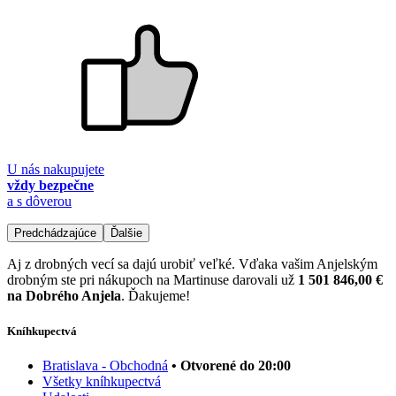
U nás nakupujete
vždy bezpečne
a s dôverou
Predchádzajúce
Ďalšie
Aj z drobných vecí sa dajú urobiť veľké. Vďaka vašim Anjelským
drobným ste pri nákupoch na Martinuse darovali už
1 501 846,00 €
na Dobrého Anjela
. Ďakujeme!
Kníhkupectvá
Bratislava - Obchodná
• Otvorené do 20:00
Všetky kníhkupectvá