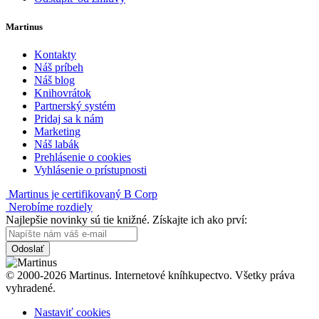
Martinus
Kontakty
Náš príbeh
Náš blog
Knihovrátok
Partnerský systém
Pridaj sa k nám
Marketing
Náš labák
Prehlásenie o cookies
Vyhlásenie o prístupnosti
Martinus je certifikovaný B Corp
Nerobíme rozdiely
Najlepšie novinky sú tie knižné. Získajte ich ako prví:
Odoslať
© 2000-2026 Martinus. Internetové kníhkupectvo. Všetky práva
vyhradené.
Nastaviť cookies