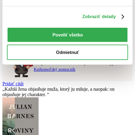
Použité filtre
Zobraziť detaily
Zrušiť filtre
V anglickom jazyku
čítané verzie vypredaných kníh
Nebol nájdený
žiadny titul
vyhovujúci zadaným podmienkam.
Povoliť všetko
Skúste prosím zmeniť vyhľadávaný výraz.
Odmietnuť
Chcete poradiť knihu?
Náš pomocník Sherlock vám ju s radosťou vypátra!
Knihomoľský pomocník
Pridať citát
Každá žena objasňuje muža, ktorý ju miluje, a naopak: on
objasňuje jej charakter.