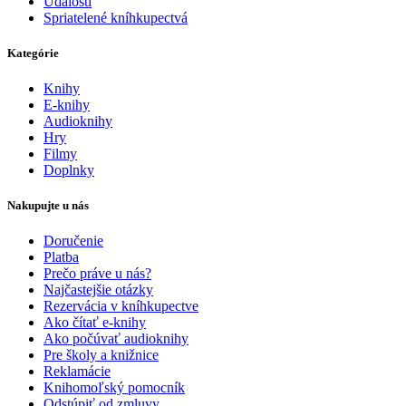
Udalosti
Spriatelené kníhkupectvá
Kategórie
Knihy
E-knihy
Audioknihy
Hry
Filmy
Doplnky
Nakupujte u nás
Doručenie
Platba
Prečo práve u nás?
Najčastejšie otázky
Rezervácia v kníhkupectve
Ako čítať e-knihy
Ako počúvať audioknihy
Pre školy a knižnice
Reklamácie
Knihomoľský pomocník
Odstúpiť od zmluvy