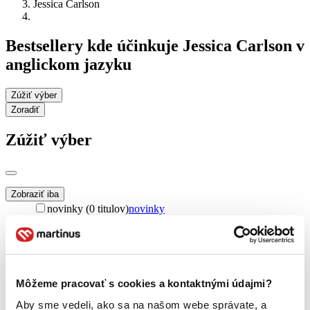
Jessica Carlson
Bestsellery kde účinkuje Jessica Carlson v
anglickom jazyku
Zúžiť výber
Zoradiť
Zúžiť výber
Zobraziť iba
novinky (0 titulov)
novinky
zľavnené tituly (0 titulov)
zľavnené tituly
Dostupnosť
na centrálnom sklade (0 titulov)
na centrálnom sklade
predpredaj (0 titulov)
predpredaj
Môžeme pracovať s cookies a kontaktnými údajmi?
pripravujeme (0 titulov)
pripravujeme
dostupná (bez vypredaných) (0 titulov)
dostupná (bez
Aby sme vedeli, ako sa na našom webe správate, a