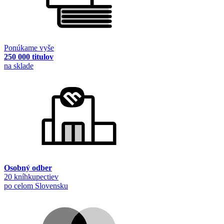
Ponúkame vyše
250 000 titulov
na sklade
Osobný odber
20 kníhkupectiev
po celom Slovensku