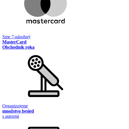
Sme 7-násobný
MasterCard
Obchodník roka
Organizujeme
množstvo besied
s autormi