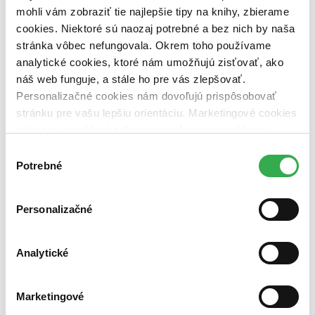
vypredaných)
mohli vám zobraziť tie najlepšie tipy na knihy, zbierame
cookies. Niektoré sú naozaj potrebné a bez nich by naša
Nové / čítané
stránka vôbec nefungovala. Okrem toho používame
nová (0 titulov)
nová
čítaná (0 titulov)
čítaná
analytické cookies, ktoré nám umožňujú zisťovať, ako
čítaná - výborný stav (0 titulov)
čítaná - výborný stav
náš web funguje, a stále ho pre vás zlepšovať.
čítaná - mierne opotrebovaná (0 titulov)
čítaná - mierne
Personalizačné cookies nám dovoľujú prispôsobovať
opotrebovaná
stránku pre vašu lepšiu orientáciu. Marketingové cookies
čítané verzie vypredaných kníh (0 titulov)
čítané verzie
vypredaných kníh
nám zas umožňujú zobrazenie relevantnej reklamy.
Niektoré údaje zdieľame aj s tretími stranami. Veľmi by
Výber
Zúžiť výber
nám pomohlo, keby sme mohli používať všetky tieto
Potrebné
súhlasu
Zoradiť
cookies. Ďakujeme!
Personalizačné
Bestsellery
Analytické
Top hodnotené
Novinky
Najdrahšie
Marketingové
Najlacnejšie
Najvyššia zľava