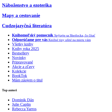
Náboženstvo a ezoterika
Mapy a cestovanie
Cudzojazyčná literatúra
Knihomoľský pomocník
Spýtajte sa Sherlocka, čo čítať
Odporúčame pre vás
Knižné tipy ušité na mieru vám
Všetky knihy
Knihy roka 2025
Bestsellery
Novinky
Pripravované
Akcie a zľavy
Kolekcie
BookTok
Mám záujem o titul
Top autori
Dominik Dán
Julie Caplin
Rebecca Yarros