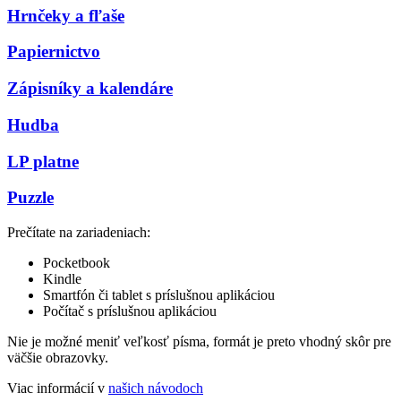
Hrnčeky a fľaše
Papiernictvo
Zápisníky a kalendáre
Hudba
LP platne
Puzzle
Prečítate na zariadeniach:
Pocketbook
Kindle
Smartfón či tablet s príslušnou aplikáciou
Počítač s príslušnou aplikáciou
Nie je možné meniť veľkosť písma, formát je preto vhodný skôr pre
väčšie obrazovky.
Viac informácií v
našich návodoch