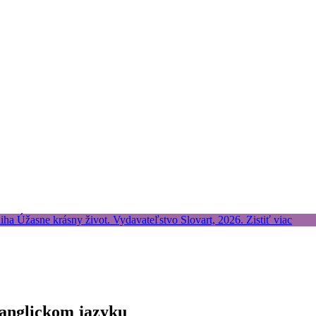
v anglickom jazyku