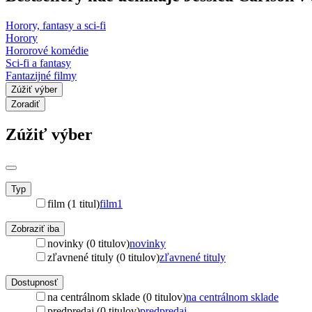
Horory, fantasy a sci-fi
Horory
Hororové komédie
Sci-fi a fantasy
Fantazijné filmy
Zúžiť výber
Zoradiť
Zúžiť výber
Typ
film (1 titul)
film
1
Zobraziť iba
novinky (0 titulov)
novinky
zľavnené tituly (0 titulov)
zľavnené tituly
Dostupnosť
na centrálnom sklade (0 titulov)
na centrálnom sklade
predpredaj (0 titulov)
predpredaj