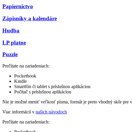
Papiernictvo
Zápisníky a kalendáre
Hudba
LP platne
Puzzle
Prečítate na zariadeniach:
Pocketbook
Kindle
Smartfón či tablet s príslušnou aplikáciou
Počítač s príslušnou aplikáciou
Nie je možné meniť veľkosť písma, formát je preto vhodný skôr pre 
Viac informácií v
našich návodoch
Prečítate na zariadeniach:
Pocketbook