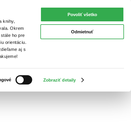
Povoliť všetko
a knihy,
ovala. Okrem
Odmietnuť
stále ho pre
u orientáciu.
dieľame aj s
Ďakujeme!
ngové
Zobraziť detaily