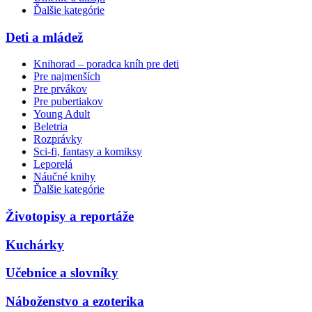
Ďalšie kategórie
Deti a mládež
Knihorad – poradca kníh pre deti
Pre najmenších
Pre prvákov
Pre pubertiakov
Young Adult
Beletria
Rozprávky
Sci-fi, fantasy a komiksy
Leporelá
Náučné knihy
Ďalšie kategórie
Životopisy a reportáže
Kuchárky
Učebnice a slovníky
Náboženstvo a ezoterika