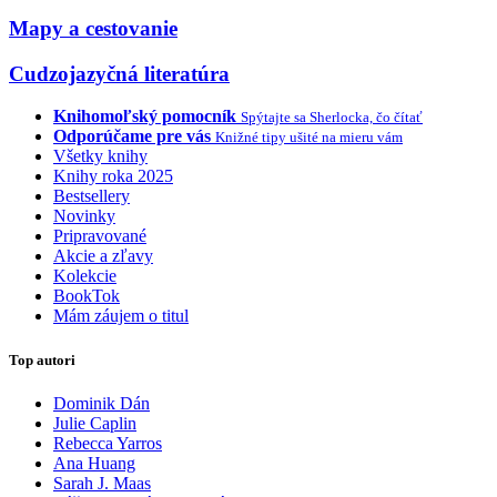
Mapy a cestovanie
Cudzojazyčná literatúra
Knihomoľský pomocník
Spýtajte sa Sherlocka, čo čítať
Odporúčame pre vás
Knižné tipy ušité na mieru vám
Všetky knihy
Knihy roka 2025
Bestsellery
Novinky
Pripravované
Akcie a zľavy
Kolekcie
BookTok
Mám záujem o titul
Top autori
Dominik Dán
Julie Caplin
Rebecca Yarros
Ana Huang
Sarah J. Maas