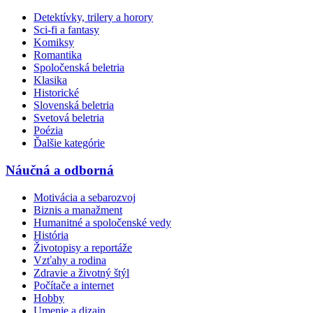
Detektívky, trilery a horory
Sci-fi a fantasy
Komiksy
Romantika
Spoločenská beletria
Klasika
Historické
Slovenská beletria
Svetová beletria
Poézia
Ďalšie kategórie
Náučná a odborná
Motivácia a sebarozvoj
Biznis a manažment
Humanitné a spoločenské vedy
História
Životopisy a reportáže
Vzťahy a rodina
Zdravie a životný štýl
Počítače a internet
Hobby
Umenie a dizajn