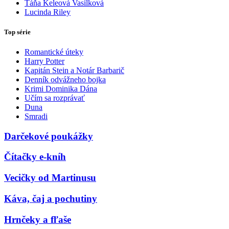
Táňa Keleová Vasilková
Lucinda Riley
Top série
Romantické úteky
Harry Potter
Kapitán Stein a Notár Barbarič
Denník odvážneho bojka
Krimi Dominika Dána
Učím sa rozprávať
Duna
Smradi
Darčekové poukážky
Čítačky e-kníh
Vecičky od Martinusu
Káva, čaj a pochutiny
Hrnčeky a fľaše