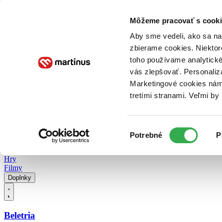
Doručenie
Kníhkupectvá
Knihovrátok
Poukážky
Knižný blog
Kontakt
Môžeme pracovať s cooki
Aby sme vedeli, ako sa na 
zbierame cookies. Niektor
E-knihy
Audioknihy
Hry
Filmy
Knihy
Doplnky
toho používame analytické
vás zlepšovať. Personaliz
Vyhľadávanie
Marketingové cookies nám 
tretími stranami. Veľmi b
Prihlásiť
Vyhľadávanie
Výber
Knihy
Potrebné
P
súhlasu
E-knihy
Audioknihy
Hry
Filmy
Doplnky
Beletria