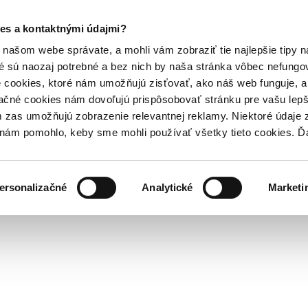
es a kontaktnými údajmi?
našom webe správate, a mohli vám zobraziť tie najlepšie tipy n
é sú naozaj potrebné a bez nich by naša stránka vôbec nefung
 cookies, ktoré nám umožňujú zisťovať, ako náš web funguje, a 
ačné cookies nám dovoľujú prispôsobovať stránku pre vašu lepši
zas umožňujú zobrazenie relevantnej reklamy. Niektoré údaje z
y nám pomohlo, keby sme mohli používať všetky tieto cookies. 
ersonalizačné
Analytické
Marketi