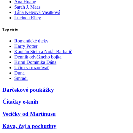
Ana Huang
Sarah J. Maas
Táňa Keleová Vasilková
Lucinda Riley
Top série
Romantické úteky
Harry Potter
Kapitán Stein a Notár Barbarič
Denník odvážneho bojka
Krimi Dominika Dána
Učím sa rozprávať
Duna
Smradi
Darčekové poukážky
Čítačky e-kníh
Vecičky od Martinusu
Káva, čaj a pochutiny