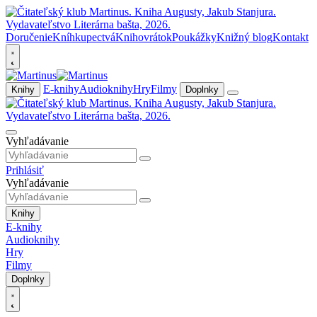
Doručenie
Kníhkupectvá
Knihovrátok
Poukážky
Knižný blog
Kontakt
E-knihy
Audioknihy
Hry
Filmy
Knihy
Doplnky
Vyhľadávanie
Prihlásiť
Vyhľadávanie
Knihy
E-knihy
Audioknihy
Hry
Filmy
Doplnky