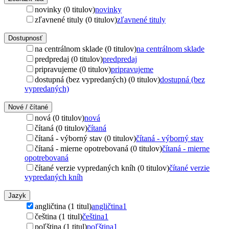
novinky (0 titulov)
novinky
zľavnené tituly (0 titulov)
zľavnené tituly
Dostupnosť
na centrálnom sklade (0 titulov)
na centrálnom sklade
predpredaj (0 titulov)
predpredaj
pripravujeme (0 titulov)
pripravujeme
dostupná (bez vypredaných) (0 titulov)
dostupná (bez
vypredaných)
Nové / čítané
nová (0 titulov)
nová
čítaná (0 titulov)
čítaná
čítaná - výborný stav (0 titulov)
čítaná - výborný stav
čítaná - mierne opotrebovaná (0 titulov)
čítaná - mierne
opotrebovaná
čítané verzie vypredaných kníh (0 titulov)
čítané verzie
vypredaných kníh
Jazyk
angličtina (1 titul)
angličtina
1
čeština (1 titul)
čeština
1
poľština (1 titul)
poľština
1