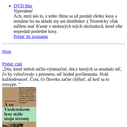
DVD film
Vypredané
Ach, mrzí nás to, z tohto filmu sa už predali všetky kusy a
nemáme ho na sklade my ani distribútor :( Teoreticky však
môžete mať šťastie v niektorých iných obchodoch, ktoré ešte
nepredali posledné kusy.
Pridať do zoznamu
Hore
Pridať citát
Dni, ktoré neboli ničím výnimočné, dni,v ktorých sa neudialo nič,
čo by vybočovalo z priemeru, nič hodné povšimnutia. Holá
každodennosť. Čosi, čo človeku začne chýbať, až keď sa to
rozsype.