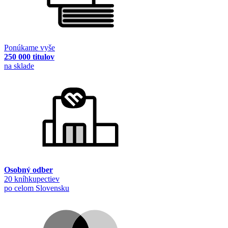
Ponúkame vyše
250 000 titulov
na sklade
Osobný odber
20 kníhkupectiev
po celom Slovensku