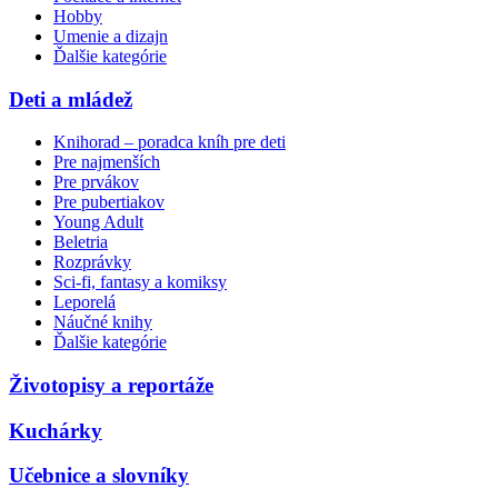
Hobby
Umenie a dizajn
Ďalšie kategórie
Deti a mládež
Knihorad – poradca kníh pre deti
Pre najmenších
Pre prvákov
Pre pubertiakov
Young Adult
Beletria
Rozprávky
Sci-fi, fantasy a komiksy
Leporelá
Náučné knihy
Ďalšie kategórie
Životopisy a reportáže
Kuchárky
Učebnice a slovníky