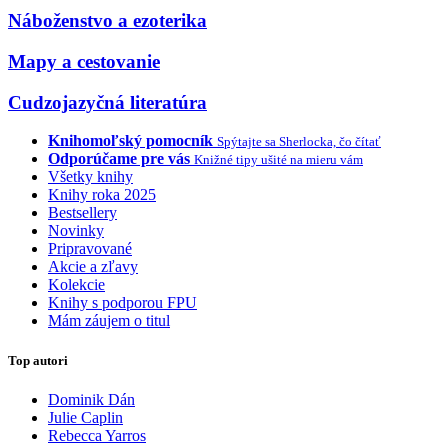
Náboženstvo a ezoterika
Mapy a cestovanie
Cudzojazyčná literatúra
Knihomoľský pomocník
Spýtajte sa Sherlocka, čo čítať
Odporúčame pre vás
Knižné tipy ušité na mieru vám
Všetky knihy
Knihy roka 2025
Bestsellery
Novinky
Pripravované
Akcie a zľavy
Kolekcie
Knihy s podporou FPU
Mám záujem o titul
Top autori
Dominik Dán
Julie Caplin
Rebecca Yarros