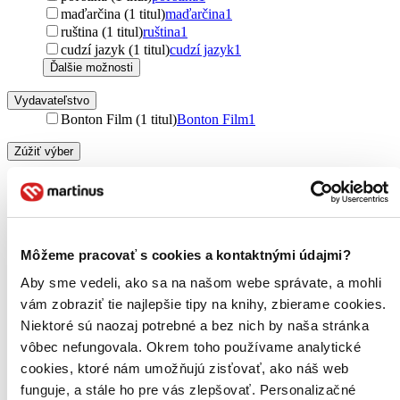
maďarčina (1 titul)
maďarčina
1
ruština (1 titul)
ruština
1
cudzí jazyk (1 titul)
cudzí jazyk
1
Ďalšie možnosti
Vydavateľstvo
Bonton Film (1 titul)
Bonton Film
1
Zúžiť výber
Zoradiť
Môžeme pracovať s cookies a kontaktnými údajmi?
Bestsellery
Aby sme vedeli, ako sa na našom webe správate, a mohli
Top hodnotené
vám zobraziť tie najlepšie tipy na knihy, zbierame cookies.
Novinky
Najdrahšie
Niektoré sú naozaj potrebné a bez nich by naša stránka
Najlacnejšie
vôbec nefungovala. Okrem toho používame analytické
Najvyššia zľava
cookies, ktoré nám umožňujú zisťovať, ako náš web
funguje, a stále ho pre vás zlepšovať. Personalizačné