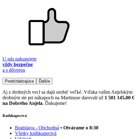
U nás nakupujete
vždy bezpečne
a s dôverou
Predchádzajúce
Ďalšie
Aj z drobných vecí sa dajú urobiť veľké. Vďaka vašim Anjelským
drobným ste pri nákupoch na Martinuse darovali už
1 501 145,00 €
na Dobrého Anjela
. Ďakujeme!
Kníhkupectvá
Bratislava - Obchodná
• Otvárame o 8:30
Všetky kníhkupectvá
Udalosti