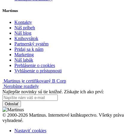
Martinus
Kontakty
Náš príbeh
Náš blog
Knihovrátok
Partnerský systém
Pridaj sa k nám
Marketing
Náš labák
Prehlásenie o cookies
Vyhlásenie o prístupnosti
Martinus je certifikovaný B Corp
Nerobíme rozdiely
Najlepšie novinky sú tie knižné. Získajte ich ako prví:
Odoslať
© 2000-2026 Martinus. Internetové kníhkupectvo. Všetky práva
vyhradené.
Nastaviť cookies