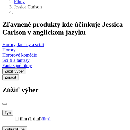
Filmy
Jessica Carlson
Zľavnené produkty kde účinkuje Jessica
Carlson v anglickom jazyku
Horory, fantasy a sci-fi
Horory
Hororové komédie
Sci-fi a fantasy
Fantazijné filmy
Zúžiť výber
Zoradiť
Zúžiť výber
Typ
film (1 titul)
film
1
Zobraziť iba