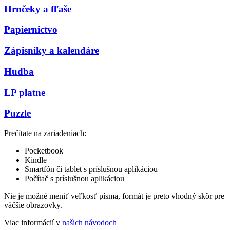
Hrnčeky a fľaše
Papiernictvo
Zápisníky a kalendáre
Hudba
LP platne
Puzzle
Prečítate na zariadeniach:
Pocketbook
Kindle
Smartfón či tablet s príslušnou aplikáciou
Počítač s príslušnou aplikáciou
Nie je možné meniť veľkosť písma, formát je preto vhodný skôr pre
väčšie obrazovky.
Viac informácií v
našich návodoch