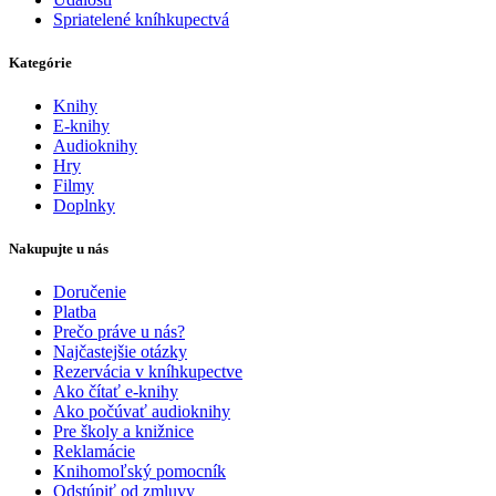
Spriatelené kníhkupectvá
Kategórie
Knihy
E-knihy
Audioknihy
Hry
Filmy
Doplnky
Nakupujte u nás
Doručenie
Platba
Prečo práve u nás?
Najčastejšie otázky
Rezervácia v kníhkupectve
Ako čítať e-knihy
Ako počúvať audioknihy
Pre školy a knižnice
Reklamácie
Knihomoľský pomocník
Odstúpiť od zmluvy