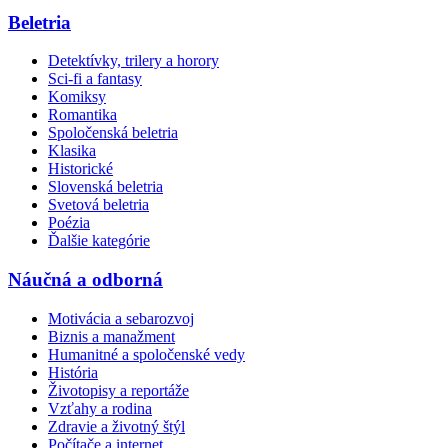
Beletria
Detektívky, trilery a horory
Sci-fi a fantasy
Komiksy
Romantika
Spoločenská beletria
Klasika
Historické
Slovenská beletria
Svetová beletria
Poézia
Ďalšie kategórie
Náučná a odborná
Motivácia a sebarozvoj
Biznis a manažment
Humanitné a spoločenské vedy
História
Životopisy a reportáže
Vzťahy a rodina
Zdravie a životný štýl
Počítače a internet