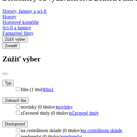
Horory, fantasy a sci-fi
Horory
Hororové komédie
Sci-fi a fantasy
Fantazijné filmy
Zúžiť výber
Zoradiť
Zúžiť výber
Typ
film (1 titul)
film
1
Zobraziť iba
novinky (0 titulov)
novinky
zľavnené tituly (0 titulov)
zľavnené tituly
Dostupnosť
na centrálnom sklade (0 titulov)
na centrálnom sklade
predpredaj (0 titulov)
predpredaj