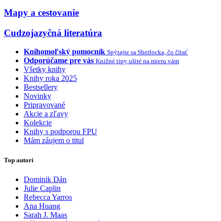
Mapy a cestovanie
Cudzojazyčná literatúra
Knihomoľský pomocník
Spýtajte sa Sherlocka, čo čítať
Odporúčame pre vás
Knižné tipy ušité na mieru vám
Všetky knihy
Knihy roka 2025
Bestsellery
Novinky
Pripravované
Akcie a zľavy
Kolekcie
Knihy s podporou FPU
Mám záujem o titul
Top autori
Dominik Dán
Julie Caplin
Rebecca Yarros
Ana Huang
Sarah J. Maas