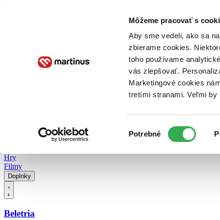
Doručenie
Kníhkupectvá
Knihovrátok
Poukážky
Knižný blog
Kontakt
Môžeme pracovať s cooki
Aby sme vedeli, ako sa na 
zbierame cookies. Niektor
E-knihy
Audioknihy
Hry
Filmy
Knihy
Doplnky
toho používame analytické
vás zlepšovať. Personaliz
Vyhľadávanie
Marketingové cookies nám 
tretími stranami. Veľmi b
Prihlásiť
Vyhľadávanie
Výber
Knihy
Potrebné
P
súhlasu
E-knihy
Audioknihy
Hry
Filmy
Doplnky
Beletria