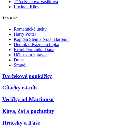
Táňa Keleová Vasilková
Lucinda Riley
Top série
Romantické úteky
Harry Potter
Kapitán Stein a Notár Barbarič
Denník odvážneho bojka
Krimi Dominika Dána
Učím sa rozprávať
Duna
Smradi
Darčekové poukážky
Čítačky e-kníh
Vecičky od Martinusu
Káva, čaj a pochutiny
Hrnčeky a fľaše