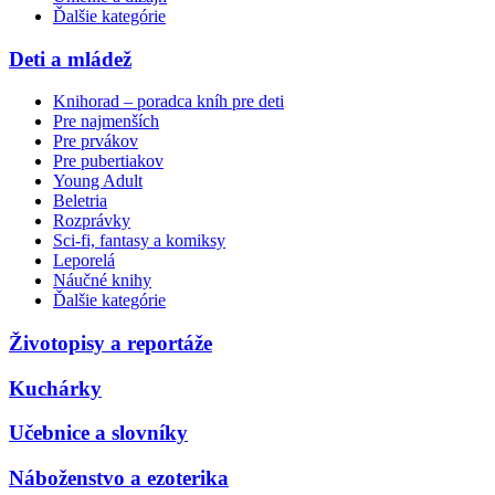
Ďalšie kategórie
Deti a mládež
Knihorad – poradca kníh pre deti
Pre najmenších
Pre prvákov
Pre pubertiakov
Young Adult
Beletria
Rozprávky
Sci-fi, fantasy a komiksy
Leporelá
Náučné knihy
Ďalšie kategórie
Životopisy a reportáže
Kuchárky
Učebnice a slovníky
Náboženstvo a ezoterika