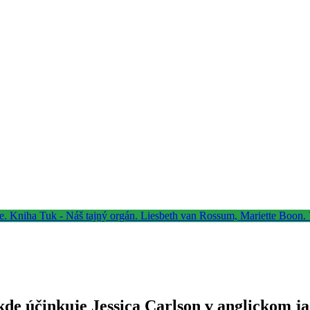
kde účinkuje Jessica Carlson v anglickom j