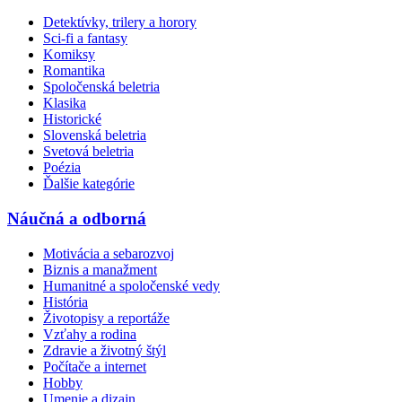
Detektívky, trilery a horory
Sci-fi a fantasy
Komiksy
Romantika
Spoločenská beletria
Klasika
Historické
Slovenská beletria
Svetová beletria
Poézia
Ďalšie kategórie
Náučná a odborná
Motivácia a sebarozvoj
Biznis a manažment
Humanitné a spoločenské vedy
História
Životopisy a reportáže
Vzťahy a rodina
Zdravie a životný štýl
Počítače a internet
Hobby
Umenie a dizajn