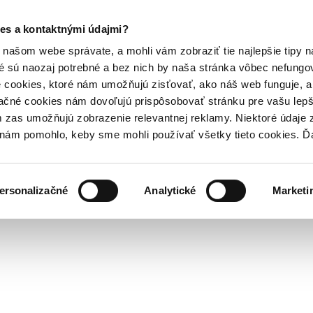
es a kontaktnými údajmi?
našom webe správate, a mohli vám zobraziť tie najlepšie tipy n
é sú naozaj potrebné a bez nich by naša stránka vôbec nefung
 cookies, ktoré nám umožňujú zisťovať, ako náš web funguje, a 
ačné cookies nám dovoľujú prispôsobovať stránku pre vašu lepši
zas umožňujú zobrazenie relevantnej reklamy. Niektoré údaje z
y nám pomohlo, keby sme mohli používať všetky tieto cookies. 
ersonalizačné
Analytické
Marketi