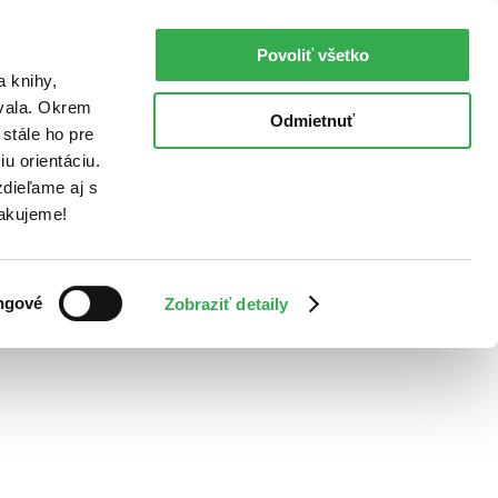
Povoliť všetko
a knihy,
ovala. Okrem
Odmietnuť
stále ho pre
u orientáciu.
dieľame aj s
Ďakujeme!
ngové
Zobraziť detaily