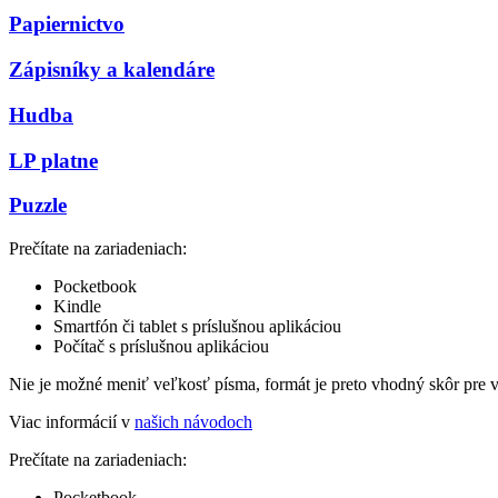
Papiernictvo
Zápisníky a kalendáre
Hudba
LP platne
Puzzle
Prečítate na zariadeniach:
Pocketbook
Kindle
Smartfón či tablet s príslušnou aplikáciou
Počítač s príslušnou aplikáciou
Nie je možné meniť veľkosť písma, formát je preto vhodný skôr pre 
Viac informácií v
našich návodoch
Prečítate na zariadeniach:
Pocketbook