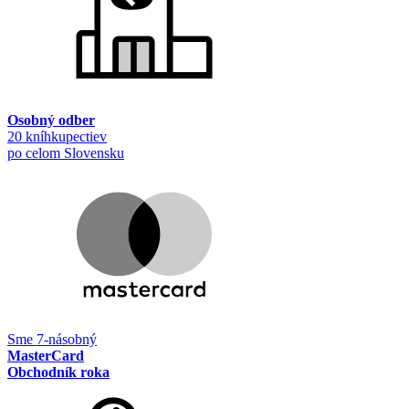
Osobný odber
20 kníhkupectiev
po celom Slovensku
Sme 7-násobný
MasterCard
Obchodník roka