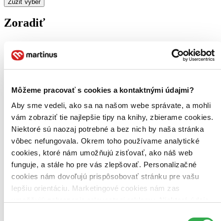
Zúžiť výber
Zoradiť
Bestsellery
Top hodnotené
Novinky
Môžeme pracovať s cookies a kontaktnými údajmi?
Najdrahšie
Najlacnejšie
Aby sme vedeli, ako sa na našom webe správate, a mohli
Najvyššia zľava
vám zobraziť tie najlepšie tipy na knihy, zbierame cookies.
Niektoré sú naozaj potrebné a bez nich by naša stránka
Použité filtre
vôbec nefungovala. Okrem toho používame analytické
Zrušiť filtre
cookies, ktoré nám umožňujú zisťovať, ako náš web
Vydavateľstvo Bonton Film
Účinkuje Jessica Carlson
funguje, a stále ho pre vás zlepšovať. Personalizačné
cookies nám dovoľujú prispôsobovať stránku pre vašu
lepšiu orientáciu. Marketingové cookies nám zas
umožňujú zobrazenie relevantnej reklamy. Niektoré údaje
zdieľame aj s tretími stranami. Veľmi by nám pomohlo,
Výber