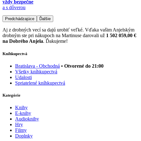
vždy bezpečne
a s dôverou
Predchádzajúce
Ďalšie
Aj z drobných vecí sa dajú urobiť veľké. Vďaka vašim Anjelským
drobným ste pri nákupoch na Martinuse darovali už
1 502 059,00 €
na Dobrého Anjela
. Ďakujeme!
Kníhkupectvá
Bratislava - Obchodná
• Otvorené do 21:00
Všetky kníhkupectvá
Udalosti
Spriatelené kníhkupectvá
Kategórie
Knihy
E-knihy
Audioknihy
Hry
Filmy
Doplnky