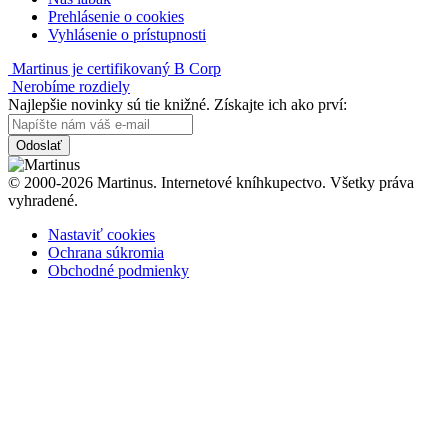
Prehlásenie o cookies
Vyhlásenie o prístupnosti
Martinus je certifikovaný B Corp
Nerobíme rozdiely
Najlepšie novinky sú tie knižné. Získajte ich ako prví:
Odoslať
© 2000-2026 Martinus. Internetové kníhkupectvo. Všetky práva
vyhradené.
Nastaviť cookies
Ochrana súkromia
Obchodné podmienky