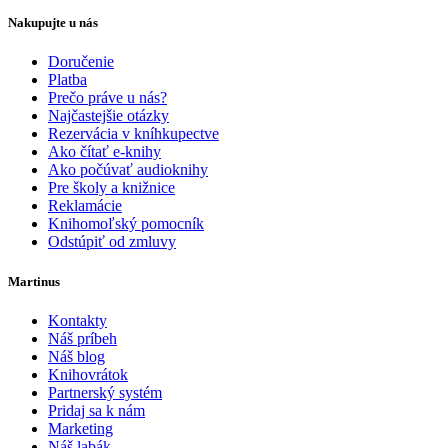
Nakupujte u nás
Doručenie
Platba
Prečo práve u nás?
Najčastejšie otázky
Rezervácia v kníhkupectve
Ako čítať e-knihy
Ako počúvať audioknihy
Pre školy a knižnice
Reklamácie
Knihomoľský pomocník
Odstúpiť od zmluvy
Martinus
Kontakty
Náš príbeh
Náš blog
Knihovrátok
Partnerský systém
Pridaj sa k nám
Marketing
Náš labák