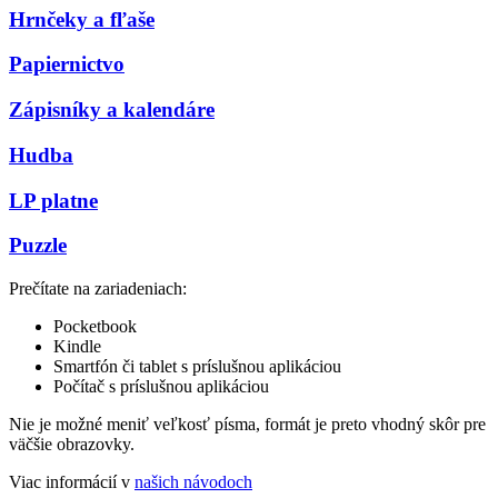
Hrnčeky a fľaše
Papiernictvo
Zápisníky a kalendáre
Hudba
LP platne
Puzzle
Prečítate na zariadeniach:
Pocketbook
Kindle
Smartfón či tablet s príslušnou aplikáciou
Počítač s príslušnou aplikáciou
Nie je možné meniť veľkosť písma, formát je preto vhodný skôr pre
väčšie obrazovky.
Viac informácií v
našich návodoch