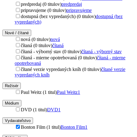
predpredaj (0 titulov)
predpredaj
pripravujeme (0 titulov)
pripravujeme
dostupná (bez vypredaných) (0 titulov)
dostupná (bez
vypredaných)
Nové / čítané
nová (0 titulov)
nová
čítaná (0 titulov)
čítaná
čítaná - výborný stav (0 titulov)
čítaná - výborný stav
čítaná - mierne opotrebovaná (0 titulov)
čítaná - mierne
opotrebovaná
čítané verzie vypredaných kníh (0 titulov)
čítané verzie
vypredaných kníh
Režisér
Paul Weitz (1 titul)
Paul Weitz
1
Médium
DVD (1 titul)
DVD
1
Vydavateľstvo
Bonton Film (1 titul)
Bonton Film
1