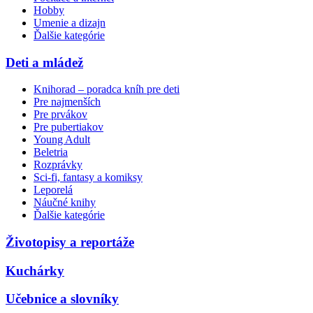
Hobby
Umenie a dizajn
Ďalšie kategórie
Deti a mládež
Knihorad – poradca kníh pre deti
Pre najmenších
Pre prvákov
Pre pubertiakov
Young Adult
Beletria
Rozprávky
Sci-fi, fantasy a komiksy
Leporelá
Náučné knihy
Ďalšie kategórie
Životopisy a reportáže
Kuchárky
Učebnice a slovníky