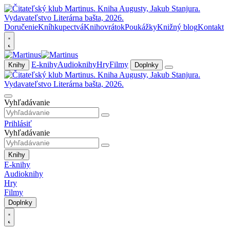
Doručenie
Kníhkupectvá
Knihovrátok
Poukážky
Knižný blog
Kontakt
E-knihy
Audioknihy
Hry
Filmy
Knihy
Doplnky
Vyhľadávanie
Prihlásiť
Vyhľadávanie
Knihy
E-knihy
Audioknihy
Hry
Filmy
Doplnky