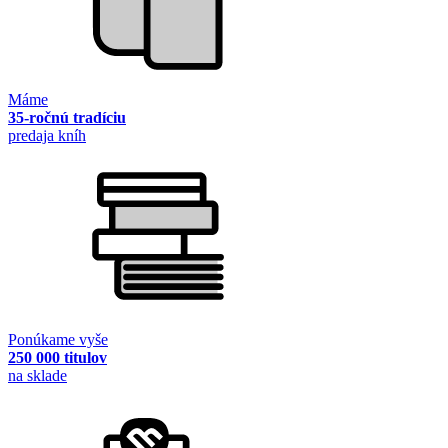
Máme
35-ročnú tradíciu
predaja kníh
Ponúkame vyše
250 000 titulov
na sklade