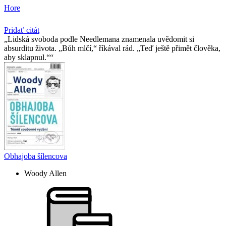
Hore
Pridať citát
Lidská svoboda podle Needlemana znamenala uvědomit si
absurditu života. „Bůh mlčí,“ říkával rád. „Teď ještě přimět člověka,
aby sklapnul.“
Obhajoba šílencova
Woody Allen