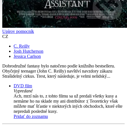
Upírov pomocník
CZ
C. Reilly
Josh Hutcherson
Jessica Carlson
Dobrodružné fantasy bylo natočeno podle knižního bestselleru.
Obyčejný teenager (John C. Reilly) navštíví navzdory zákazu
Strašidelný cirkus. Trest, který následuje, je velmi nelidský...
DVD film
Vypredané
Ach, mrzí nás to, z tohto filmu sa už predali všetky kusy a
nemáme ho na sklade my ani distribútor :( Teoreticky však
môžete mať šťastie v niektorých iných obchodoch, ktoré ešte
nepredali posledné kusy.
Pridať do zoznamu