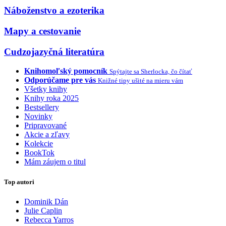
Náboženstvo a ezoterika
Mapy a cestovanie
Cudzojazyčná literatúra
Knihomoľský pomocník
Spýtajte sa Sherlocka, čo čítať
Odporúčame pre vás
Knižné tipy ušité na mieru vám
Všetky knihy
Knihy roka 2025
Bestsellery
Novinky
Pripravované
Akcie a zľavy
Kolekcie
BookTok
Mám záujem o titul
Top autori
Dominik Dán
Julie Caplin
Rebecca Yarros