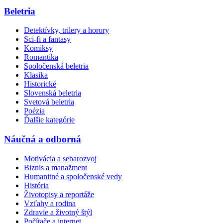
Beletria
Detektívky, trilery a horory
Sci-fi a fantasy
Komiksy
Romantika
Spoločenská beletria
Klasika
Historické
Slovenská beletria
Svetová beletria
Poézia
Ďalšie kategórie
Náučná a odborná
Motivácia a sebarozvoj
Biznis a manažment
Humanitné a spoločenské vedy
História
Životopisy a reportáže
Vzťahy a rodina
Zdravie a životný štýl
Počítače a internet