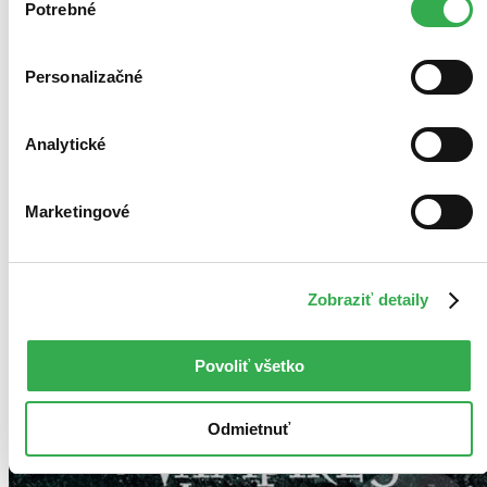
keby sme mohli používať všetky tieto cookies. Ďakujeme!
Potrebné
súhlasu
Personalizačné
Analytické
Marketingové
Zobraziť detaily
Povoliť všetko
Odmietnuť