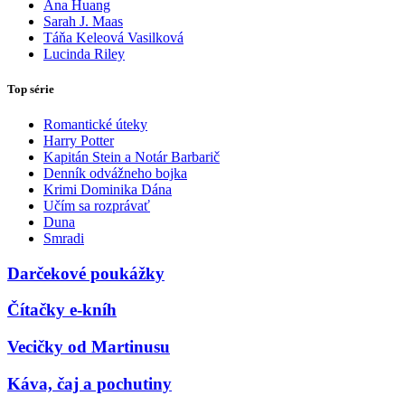
Ana Huang
Sarah J. Maas
Táňa Keleová Vasilková
Lucinda Riley
Top série
Romantické úteky
Harry Potter
Kapitán Stein a Notár Barbarič
Denník odvážneho bojka
Krimi Dominika Dána
Učím sa rozprávať
Duna
Smradi
Darčekové poukážky
Čítačky e-kníh
Vecičky od Martinusu
Káva, čaj a pochutiny