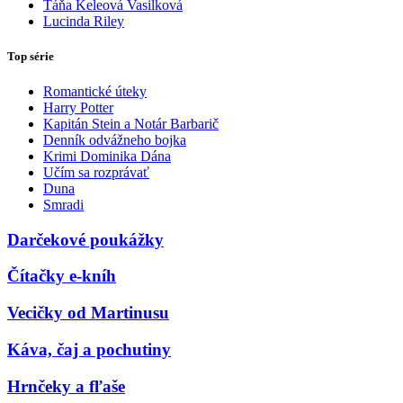
Táňa Keleová Vasilková
Lucinda Riley
Top série
Romantické úteky
Harry Potter
Kapitán Stein a Notár Barbarič
Denník odvážneho bojka
Krimi Dominika Dána
Učím sa rozprávať
Duna
Smradi
Darčekové poukážky
Čítačky e-kníh
Vecičky od Martinusu
Káva, čaj a pochutiny
Hrnčeky a fľaše