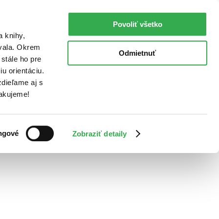
Povoliť všetko
a knihy,
ovala. Okrem
Odmietnuť
stále ho pre
u orientáciu.
dieľame aj s
Ďakujeme!
ngové
Zobraziť detaily