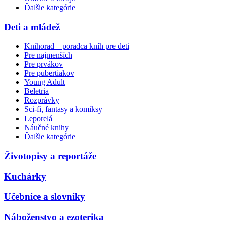
Ďalšie kategórie
Deti a mládež
Knihorad – poradca kníh pre deti
Pre najmenších
Pre prvákov
Pre pubertiakov
Young Adult
Beletria
Rozprávky
Sci-fi, fantasy a komiksy
Leporelá
Náučné knihy
Ďalšie kategórie
Životopisy a reportáže
Kuchárky
Učebnice a slovníky
Náboženstvo a ezoterika