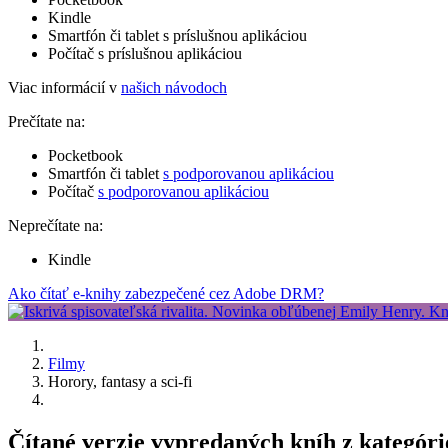
Kindle
Smartfón či tablet s príslušnou aplikáciou
Počítač s príslušnou aplikáciou
Viac informácií v
našich návodoch
Prečítate na:
Pocketbook
Smartfón či tablet
s podporovanou aplikáciou
Počítač
s podporovanou aplikáciou
Neprečítate na:
Kindle
Ako čítať e-knihy zabezpečené cez Adobe DRM?
Filmy
Horory, fantasy a sci-fi
Čítané verzie vypredaných kníh z kategórie