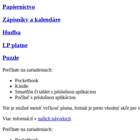
Papiernictvo
Zápisníky a kalendáre
Hudba
LP platne
Puzzle
Prečítate na zariadeniach:
Pocketbook
Kindle
Smartfón či tablet s príslušnou aplikáciou
Počítač s príslušnou aplikáciou
Nie je možné meniť veľkosť písma, formát je preto vhodný skôr pre 
Viac informácií v
našich návodoch
Prečítate na zariadeniach:
Pocketbook