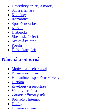
Detektívky, trilery a horory
Sci-fi a fantasy
Komiksy
Romantika
Spoločenská beletria
Klasika
Historické
Slovenská beletria
Svetová beletria
Poézia
Ďalšie kategórie
Náučná a odborná
Motivácia a sebarozvoj
Biznis a manažment
Humanitné a spoločenské vedy
História
Životopisy a reportáže
Vzťahy a rodina
Zdravie a životný štýl
Počítače a internet
Hobby
Umenie a dizajn