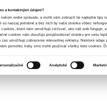
es a kontaktnými údajmi?
našom webe správate, a mohli vám zobraziť tie najlepšie tipy n
é sú naozaj potrebné a bez nich by naša stránka vôbec nefung
 cookies, ktoré nám umožňujú zisťovať, ako náš web funguje, a 
ačné cookies nám dovoľujú prispôsobovať stránku pre vašu lepši
zas umožňujú zobrazenie relevantnej reklamy. Niektoré údaje z
y nám pomohlo, keby sme mohli používať všetky tieto cookies. 
ersonalizačné
Analytické
Marketi