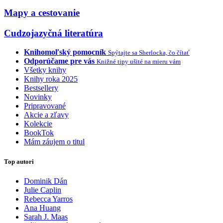
Mapy a cestovanie
Cudzojazyčná literatúra
Knihomoľský pomocník
Spýtajte sa Sherlocka, čo čítať
Odporúčame pre vás
Knižné tipy ušité na mieru vám
Všetky knihy
Knihy roka 2025
Bestsellery
Novinky
Pripravované
Akcie a zľavy
Kolekcie
BookTok
Mám záujem o titul
Top autori
Dominik Dán
Julie Caplin
Rebecca Yarros
Ana Huang
Sarah J. Maas