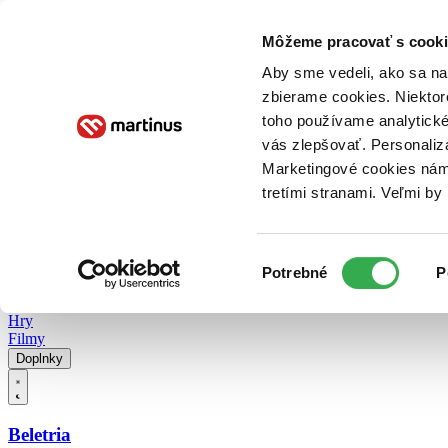
Doručenie
Kníhkupectvá
Knihovrátok
Poukážky
Knižný blog
Kontakt
Môžeme pracovať s cooki
Aby sme vedeli, ako sa na 
zbierame cookies. Niektor
E-knihy
Audioknihy
Hry
Filmy
Knihy
Doplnky
toho používame analytické
vás zlepšovať. Personaliz
Vyhľadávanie
Marketingové cookies nám 
tretími stranami. Veľmi b
Prihlásiť
Vyhľadávanie
Výber
Knihy
Potrebné
P
súhlasu
E-knihy
Audioknihy
Hry
Filmy
Doplnky
Beletria