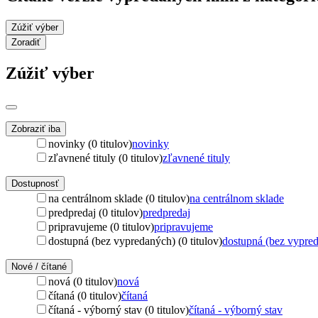
Zúžiť výber
Zoradiť
Zúžiť výber
Zobraziť iba
novinky (0 titulov)
novinky
zľavnené tituly (0 titulov)
zľavnené tituly
Dostupnosť
na centrálnom sklade (0 titulov)
na centrálnom sklade
predpredaj (0 titulov)
predpredaj
pripravujeme (0 titulov)
pripravujeme
dostupná (bez vypredaných) (0 titulov)
dostupná (bez vypre
Nové / čítané
nová (0 titulov)
nová
čítaná (0 titulov)
čítaná
čítaná - výborný stav (0 titulov)
čítaná - výborný stav