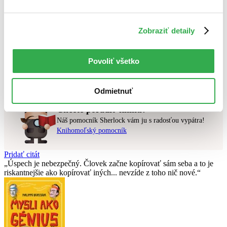
Najlacnejšie
Najvyššia zľava
Zobraziť detaily
Použité filtre
Zrušiť filtre
dostupné
Účinkuje Jessica Carlson
Povoliť všetko
Nebol nájdený
žiadny titul
vyhovujúci zadaným podmienkam.
Skúste prosím zmeniť vyhľadávaný výraz.
Odmietnuť
Chcete poradiť knihu?
Náš pomocník Sherlock vám ju s radosťou vypátra!
Knihomoľský pomocník
Pridať citát
Úspech je nebezpečný. Človek začne kopírovať sám seba a to je
riskantnejšie ako kopírovať iných... nevzíde z toho nič nové.