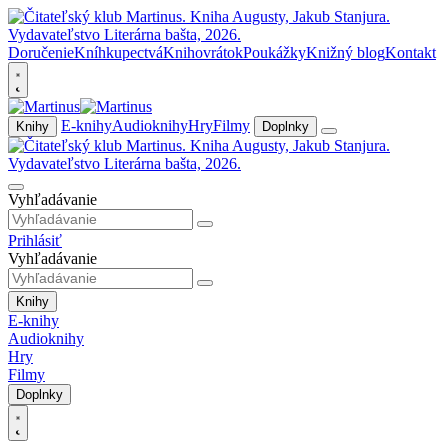
Doručenie
Kníhkupectvá
Knihovrátok
Poukážky
Knižný blog
Kontakt
E-knihy
Audioknihy
Hry
Filmy
Knihy
Doplnky
Vyhľadávanie
Prihlásiť
Vyhľadávanie
Knihy
E-knihy
Audioknihy
Hry
Filmy
Doplnky