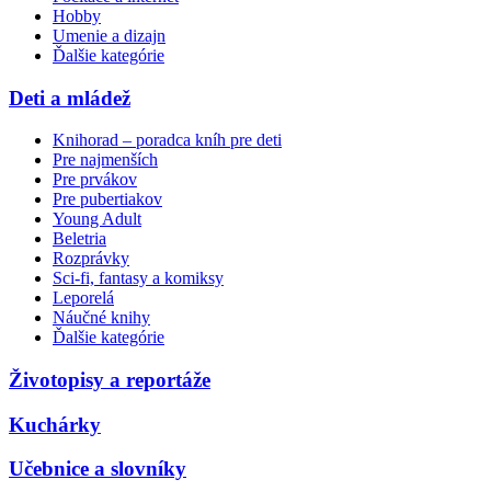
Hobby
Umenie a dizajn
Ďalšie kategórie
Deti a mládež
Knihorad – poradca kníh pre deti
Pre najmenších
Pre prvákov
Pre pubertiakov
Young Adult
Beletria
Rozprávky
Sci-fi, fantasy a komiksy
Leporelá
Náučné knihy
Ďalšie kategórie
Životopisy a reportáže
Kuchárky
Učebnice a slovníky