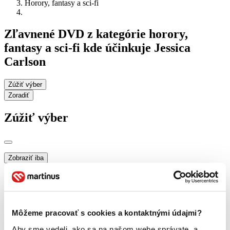
Horory, fantasy a sci-fi
Zľavnené DVD z kategórie horory,
fantasy a sci-fi kde účinkuje Jessica
Carlson
Zúžiť výber
Zoradiť
Zúžiť výber
Zobraziť iba
novinky (0 titulov)
novinky
zľavnené tituly (0 titulov)
zľavnené tituly
Dostupnosť
na centrálnom sklade (0 titulov)
na centrálnom sklade
Môžeme pracovať s cookies a kontaktnými údajmi?
predpredaj (0 titulov)
predpredaj
pripravujeme (0 titulov)
pripravujeme
Aby sme vedeli, ako sa na našom webe správate, a