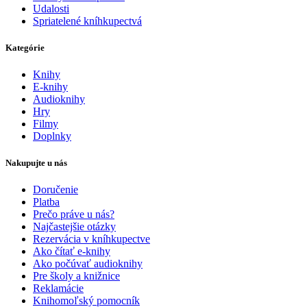
Udalosti
Spriatelené kníhkupectvá
Kategórie
Knihy
E-knihy
Audioknihy
Hry
Filmy
Doplnky
Nakupujte u nás
Doručenie
Platba
Prečo práve u nás?
Najčastejšie otázky
Rezervácia v kníhkupectve
Ako čítať e-knihy
Ako počúvať audioknihy
Pre školy a knižnice
Reklamácie
Knihomoľský pomocník