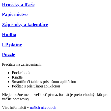
Hrnčeky a fľaše
Papiernictvo
Zápisníky a kalendáre
Hudba
LP platne
Puzzle
Prečítate na zariadeniach:
Pocketbook
Kindle
Smartfón či tablet s príslušnou aplikáciou
Počítač s príslušnou aplikáciou
Nie je možné meniť veľkosť písma, formát je preto vhodný skôr pre
väčšie obrazovky.
Viac informácií v
našich návodoch