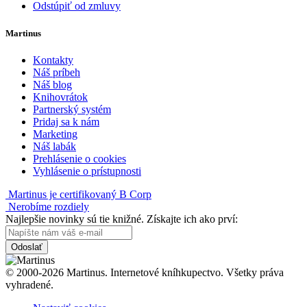
Odstúpiť od zmluvy
Martinus
Kontakty
Náš príbeh
Náš blog
Knihovrátok
Partnerský systém
Pridaj sa k nám
Marketing
Náš labák
Prehlásenie o cookies
Vyhlásenie o prístupnosti
Martinus je certifikovaný B Corp
Nerobíme rozdiely
Najlepšie novinky sú tie knižné. Získajte ich ako prví:
Odoslať
© 2000-2026 Martinus. Internetové kníhkupectvo. Všetky práva
vyhradené.