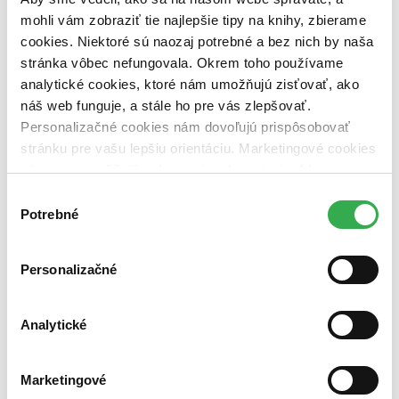
dostupná (bez vypredaných) (0 titulov)
dostupná (bez
mohli vám zobraziť tie najlepšie tipy na knihy, zbierame
vypredaných)
cookies. Niektoré sú naozaj potrebné a bez nich by naša
stránka vôbec nefungovala. Okrem toho používame
Nové / čítané
nová (0 titulov)
nová
analytické cookies, ktoré nám umožňujú zisťovať, ako
čítaná (0 titulov)
čítaná
náš web funguje, a stále ho pre vás zlepšovať.
čítaná - výborný stav (0 titulov)
čítaná - výborný stav
Personalizačné cookies nám dovoľujú prispôsobovať
čítaná - mierne opotrebovaná (0 titulov)
čítaná - mierne
stránku pre vašu lepšiu orientáciu. Marketingové cookies
opotrebovaná
nám zas umožňujú zobrazenie relevantnej reklamy.
čítané verzie vypredaných kníh (0 titulov)
čítané verzie
vypredaných kníh
Niektoré údaje zdieľame aj s tretími stranami. Veľmi by
Výber
nám pomohlo, keby sme mohli používať všetky tieto
Potrebné
súhlasu
Zúžiť výber
cookies. Ďakujeme!
Zoradiť
Personalizačné
Analytické
Bestsellery
Top hodnotené
Novinky
Marketingové
Najdrahšie