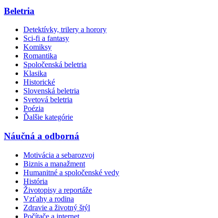
Beletria
Detektívky, trilery a horory
Sci-fi a fantasy
Komiksy
Romantika
Spoločenská beletria
Klasika
Historické
Slovenská beletria
Svetová beletria
Poézia
Ďalšie kategórie
Náučná a odborná
Motivácia a sebarozvoj
Biznis a manažment
Humanitné a spoločenské vedy
História
Životopisy a reportáže
Vzťahy a rodina
Zdravie a životný štýl
Počítače a internet