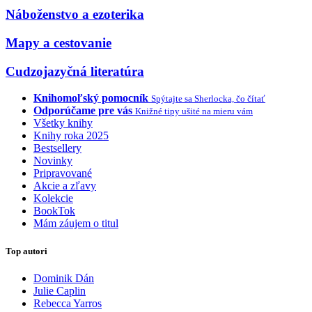
Náboženstvo a ezoterika
Mapy a cestovanie
Cudzojazyčná literatúra
Knihomoľský pomocník
Spýtajte sa Sherlocka, čo čítať
Odporúčame pre vás
Knižné tipy ušité na mieru vám
Všetky knihy
Knihy roka 2025
Bestsellery
Novinky
Pripravované
Akcie a zľavy
Kolekcie
BookTok
Mám záujem o titul
Top autori
Dominik Dán
Julie Caplin
Rebecca Yarros