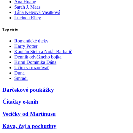
Ana Huang
Sarah J. Maas
Táňa Keleová Vasilková
Lucinda Riley
Top série
Romantické úteky
Harry Potter
Kapitán Stein a Notár Barbarič
Denník odvážneho bojka
Krimi Dominika Dána
Učím sa rozprávať
Duna
Smradi
Darčekové poukážky
Čítačky e-kníh
Vecičky od Martinusu
Káva, čaj a pochutiny