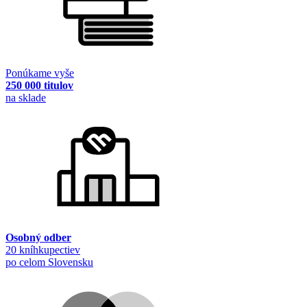
Ponúkame vyše
250 000 titulov
na sklade
Osobný odber
20 kníhkupectiev
po celom Slovensku