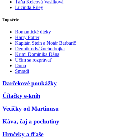
Táňa Keleová Vasilková
Lucinda Riley
Top série
Romantické úteky
Harry Potter
Kapitán Stein a Notár Barbarič
Denník odvážneho bojka
Krimi Dominika Dána
Učím sa rozprávať
Duna
Smradi
Darčekové poukážky
Čítačky e-kníh
Vecičky od Martinusu
Káva, čaj a pochutiny
Hrnčeky a fľaše