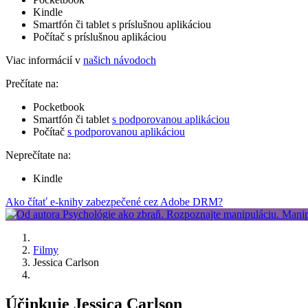
Kindle
Smartfón či tablet s príslušnou aplikáciou
Počítač s príslušnou aplikáciou
Viac informácií v
našich návodoch
Prečítate na:
Pocketbook
Smartfón či tablet
s podporovanou aplikáciou
Počítač
s podporovanou aplikáciou
Neprečítate na:
Kindle
Ako čítať e-knihy zabezpečené cez Adobe DRM?
Filmy
Jessica Carlson
Účinkuje Jessica Carlson