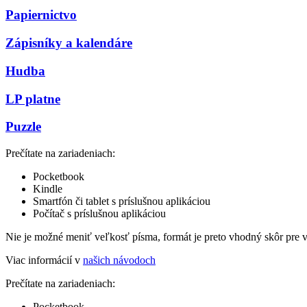
Papiernictvo
Zápisníky a kalendáre
Hudba
LP platne
Puzzle
Prečítate na zariadeniach:
Pocketbook
Kindle
Smartfón či tablet s príslušnou aplikáciou
Počítač s príslušnou aplikáciou
Nie je možné meniť veľkosť písma, formát je preto vhodný skôr pre 
Viac informácií v
našich návodoch
Prečítate na zariadeniach:
Pocketbook