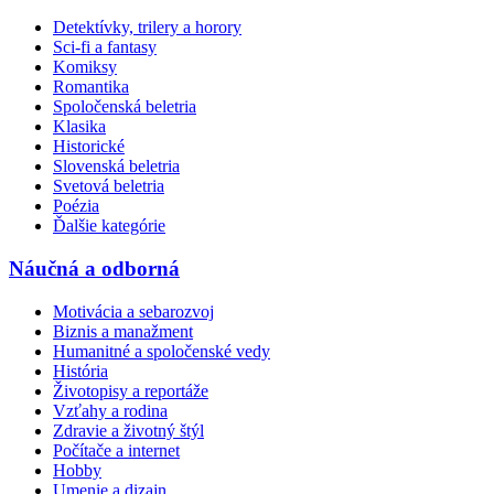
Detektívky, trilery a horory
Sci-fi a fantasy
Komiksy
Romantika
Spoločenská beletria
Klasika
Historické
Slovenská beletria
Svetová beletria
Poézia
Ďalšie kategórie
Náučná a odborná
Motivácia a sebarozvoj
Biznis a manažment
Humanitné a spoločenské vedy
História
Životopisy a reportáže
Vzťahy a rodina
Zdravie a životný štýl
Počítače a internet
Hobby
Umenie a dizajn