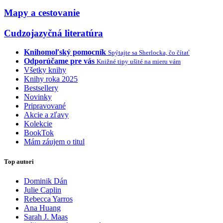
Mapy a cestovanie
Cudzojazyčná literatúra
Knihomoľský pomocník
Spýtajte sa Sherlocka, čo čítať
Odporúčame pre vás
Knižné tipy ušité na mieru vám
Všetky knihy
Knihy roka 2025
Bestsellery
Novinky
Pripravované
Akcie a zľavy
Kolekcie
BookTok
Mám záujem o titul
Top autori
Dominik Dán
Julie Caplin
Rebecca Yarros
Ana Huang
Sarah J. Maas