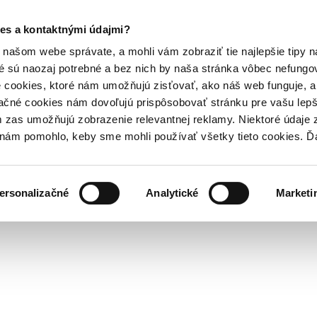
es a kontaktnými údajmi?
našom webe správate, a mohli vám zobraziť tie najlepšie tipy n
é sú naozaj potrebné a bez nich by naša stránka vôbec nefung
 cookies, ktoré nám umožňujú zisťovať, ako náš web funguje, a 
ačné cookies nám dovoľujú prispôsobovať stránku pre vašu lepši
zas umožňujú zobrazenie relevantnej reklamy. Niektoré údaje z
y nám pomohlo, keby sme mohli používať všetky tieto cookies. 
ersonalizačné
Analytické
Marketi