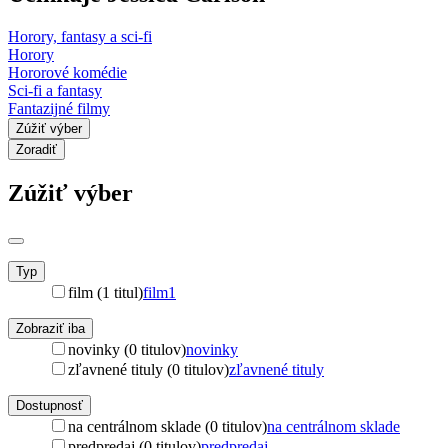
Horory, fantasy a sci-fi
Horory
Hororové komédie
Sci-fi a fantasy
Fantazijné filmy
Zúžiť výber
Zoradiť
Zúžiť výber
Typ
film (1 titul)
film
1
Zobraziť iba
novinky (0 titulov)
novinky
zľavnené tituly (0 titulov)
zľavnené tituly
Dostupnosť
na centrálnom sklade (0 titulov)
na centrálnom sklade
predpredaj (0 titulov)
predpredaj