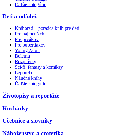
Ďalšie kategórie
Deti a mládež
Knihorad – poradca kníh pre deti
Pre najmenších
Pre prvákov
Pre pubertiakov
Young Adult
Beletria
Rozprávky
Sci-fi, fantasy a komiksy
Leporelá
Náučné knihy
Ďalšie kategórie
Životopisy a reportáže
Kuchárky
Učebnice a slovníky
Náboženstvo a ezoterika