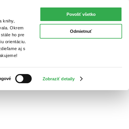
Povoliť všetko
a knihy,
ovala. Okrem
Odmietnuť
stále ho pre
u orientáciu.
dieľame aj s
Ďakujeme!
ngové
Zobraziť detaily