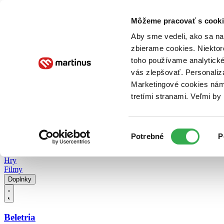
Doručenie
Kníhkupectvá
Knihovrátok
Poukážky
Knižný blog
Kontakt
Môžeme pracovať s cooki
Aby sme vedeli, ako sa na 
zbierame cookies. Niektor
E-knihy
Audioknihy
Hry
Filmy
Knihy
Doplnky
toho používame analytické
vás zlepšovať. Personaliz
Vyhľadávanie
Marketingové cookies nám 
tretími stranami. Veľmi b
Prihlásiť
Vyhľadávanie
Výber
Knihy
Potrebné
P
súhlasu
E-knihy
Audioknihy
Hry
Filmy
Doplnky
Beletria