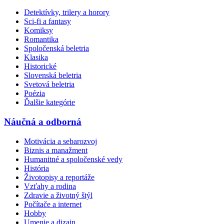
Detektívky, trilery a horory
Sci-fi a fantasy
Komiksy
Romantika
Spoločenská beletria
Klasika
Historické
Slovenská beletria
Svetová beletria
Poézia
Ďalšie kategórie
Náučná a odborná
Motivácia a sebarozvoj
Biznis a manažment
Humanitné a spoločenské vedy
História
Životopisy a reportáže
Vzťahy a rodina
Zdravie a životný štýl
Počítače a internet
Hobby
Umenie a dizajn