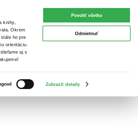
Povoliť všetko
a knihy,
ovala. Okrem
Odmietnuť
stále ho pre
u orientáciu.
dieľame aj s
Ďakujeme!
ngové
Zobraziť detaily