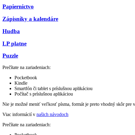
Papiernictvo
Zápisníky a kalendáre
Hudba
LP platne
Puzzle
Prečítate na zariadeniach:
Pocketbook
Kindle
Smartfón či tablet s príslušnou aplikáciou
Počítač s príslušnou aplikáciou
Nie je možné meniť veľkosť písma, formát je preto vhodný skôr pre 
Viac informácií v
našich návodoch
Prečítate na zariadeniach:
Pocketbook