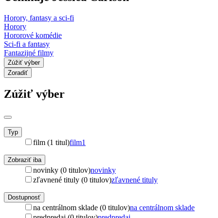
Horory, fantasy a sci-fi
Horory
Hororové komédie
Sci-fi a fantasy
Fantazijné filmy
Zúžiť výber
Zoradiť
Zúžiť výber
Typ
film (1 titul)
film
1
Zobraziť iba
novinky (0 titulov)
novinky
zľavnené tituly (0 titulov)
zľavnené tituly
Dostupnosť
na centrálnom sklade (0 titulov)
na centrálnom sklade
predpredaj (0 titulov)
predpredaj