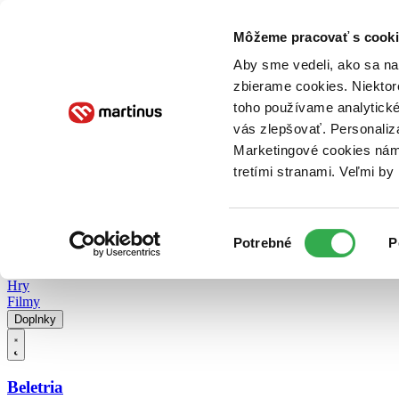
Doručenie
Kníhkupectvá
Knihovrátok
Poukážky
Knižný blog
Kontakt
Môžeme pracovať s cooki
Aby sme vedeli, ako sa na 
zbierame cookies. Niektor
E-knihy
Audioknihy
Hry
Filmy
Knihy
Doplnky
toho používame analytické
vás zlepšovať. Personaliz
Vyhľadávanie
Marketingové cookies nám 
tretími stranami. Veľmi b
Prihlásiť
Vyhľadávanie
Výber
Knihy
Potrebné
P
súhlasu
E-knihy
Audioknihy
Hry
Filmy
Doplnky
Beletria