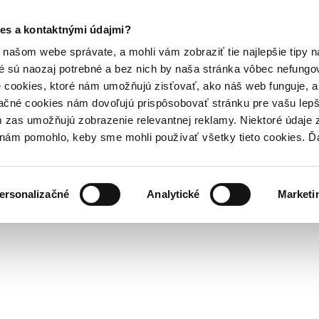
es a kontaktnými údajmi?
našom webe správate, a mohli vám zobraziť tie najlepšie tipy n
é sú naozaj potrebné a bez nich by naša stránka vôbec nefung
 cookies, ktoré nám umožňujú zisťovať, ako náš web funguje, a 
ačné cookies nám dovoľujú prispôsobovať stránku pre vašu lepši
zas umožňujú zobrazenie relevantnej reklamy. Niektoré údaje z
y nám pomohlo, keby sme mohli používať všetky tieto cookies. 
ersonalizačné
Analytické
Marketi