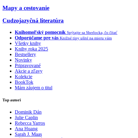
Mapy a cestovanie
Cudzojazyčná literatúra
Knihomoľský pomocník
Spýtajte sa Sherlocka, čo čítať
Odporúčame pre vás
Knižné tipy ušité na mieru vám
Všetky knihy
Knihy roka 2025
Bestsellery
Novinky
Pripravované
Akcie a zľavy
Kolekcie
BookTok
Mám záujem o titul
Top autori
Dominik Dán
Julie Caplin
Rebecca Yarros
Ana Huang
Sarah J. Maas