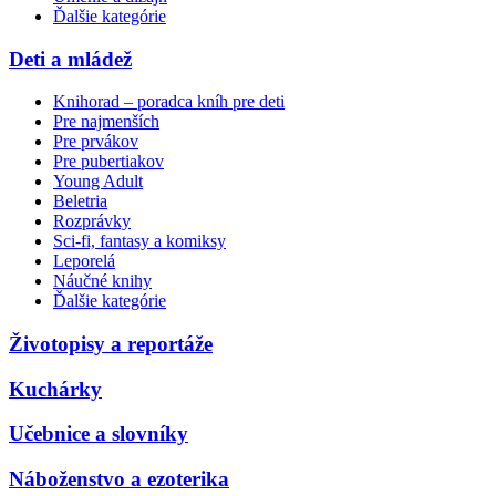
Ďalšie kategórie
Deti a mládež
Knihorad – poradca kníh pre deti
Pre najmenších
Pre prvákov
Pre pubertiakov
Young Adult
Beletria
Rozprávky
Sci-fi, fantasy a komiksy
Leporelá
Náučné knihy
Ďalšie kategórie
Životopisy a reportáže
Kuchárky
Učebnice a slovníky
Náboženstvo a ezoterika