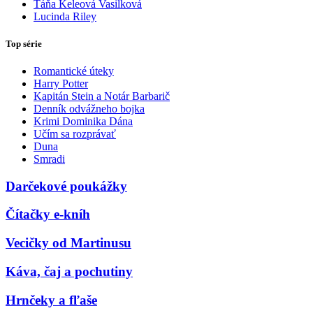
Táňa Keleová Vasilková
Lucinda Riley
Top série
Romantické úteky
Harry Potter
Kapitán Stein a Notár Barbarič
Denník odvážneho bojka
Krimi Dominika Dána
Učím sa rozprávať
Duna
Smradi
Darčekové poukážky
Čítačky e-kníh
Vecičky od Martinusu
Káva, čaj a pochutiny
Hrnčeky a fľaše