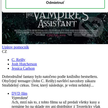
Odmietnuť
Upírov pomocník
CZ
C. Reilly
Josh Hutcherson
Jessica Carlson
Dobrodružné fantasy bylo natočeno podle knižního bestselleru.
Obyčejný teenager (John C. Reilly) navštíví navzdory zákazu
Strašidelný cirkus. Trest, který následuje, je velmi nelidský...
DVD film
Vypredané
Ach, mrzí nás to, z tohto filmu sa už predali všetky kusy a
nemáme ho na sklade my ani distribútor :( Teoreticky však