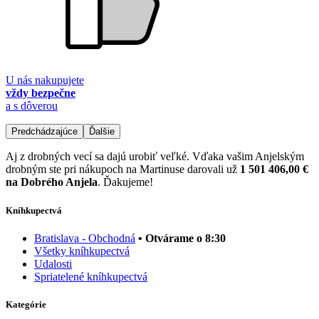
U nás nakupujete
vždy bezpečne
a s dôverou
Predchádzajúce
Ďalšie
Aj z drobných vecí sa dajú urobiť veľké. Vďaka vašim Anjelským
drobným ste pri nákupoch na Martinuse darovali už
1 501 406,00 €
na Dobrého Anjela
. Ďakujeme!
Kníhkupectvá
Bratislava - Obchodná
• Otvárame o 8:30
Všetky kníhkupectvá
Udalosti
Spriatelené kníhkupectvá
Kategórie