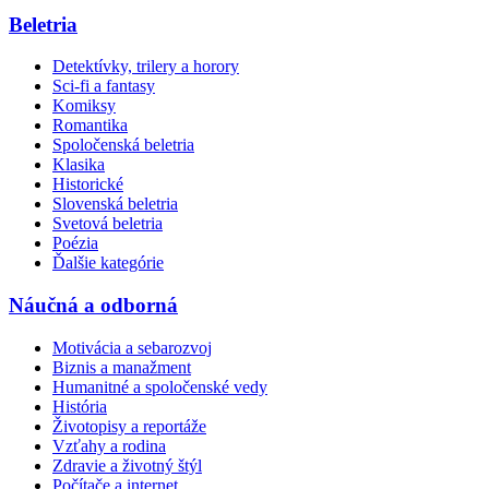
Beletria
Detektívky, trilery a horory
Sci-fi a fantasy
Komiksy
Romantika
Spoločenská beletria
Klasika
Historické
Slovenská beletria
Svetová beletria
Poézia
Ďalšie kategórie
Náučná a odborná
Motivácia a sebarozvoj
Biznis a manažment
Humanitné a spoločenské vedy
História
Životopisy a reportáže
Vzťahy a rodina
Zdravie a životný štýl
Počítače a internet