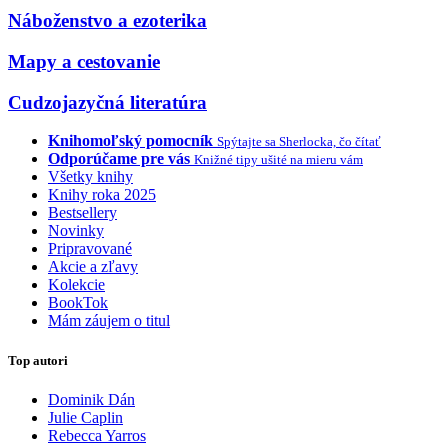
Náboženstvo a ezoterika
Mapy a cestovanie
Cudzojazyčná literatúra
Knihomoľský pomocník
Spýtajte sa Sherlocka, čo čítať
Odporúčame pre vás
Knižné tipy ušité na mieru vám
Všetky knihy
Knihy roka 2025
Bestsellery
Novinky
Pripravované
Akcie a zľavy
Kolekcie
BookTok
Mám záujem o titul
Top autori
Dominik Dán
Julie Caplin
Rebecca Yarros