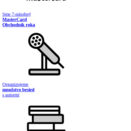
Sme 7-násobný
MasterCard
Obchodník roka
Organizujeme
množstvo besied
s autormi