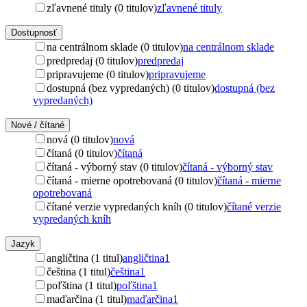
zľavnené tituly (0 titulov)
zľavnené tituly
Dostupnosť
na centrálnom sklade (0 titulov)
na centrálnom sklade
predpredaj (0 titulov)
predpredaj
pripravujeme (0 titulov)
pripravujeme
dostupná (bez vypredaných) (0 titulov)
dostupná (bez
vypredaných)
Nové / čítané
nová (0 titulov)
nová
čítaná (0 titulov)
čítaná
čítaná - výborný stav (0 titulov)
čítaná - výborný stav
čítaná - mierne opotrebovaná (0 titulov)
čítaná - mierne
opotrebovaná
čítané verzie vypredaných kníh (0 titulov)
čítané verzie
vypredaných kníh
Jazyk
angličtina (1 titul)
angličtina
1
čeština (1 titul)
čeština
1
poľština (1 titul)
poľština
1
maďarčina (1 titul)
maďarčina
1