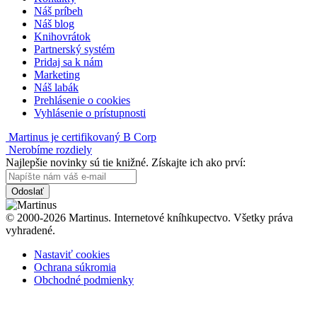
Náš príbeh
Náš blog
Knihovrátok
Partnerský systém
Pridaj sa k nám
Marketing
Náš labák
Prehlásenie o cookies
Vyhlásenie o prístupnosti
Martinus je certifikovaný B Corp
Nerobíme rozdiely
Najlepšie novinky sú tie knižné. Získajte ich ako prví:
Odoslať
© 2000-2026 Martinus. Internetové kníhkupectvo. Všetky práva
vyhradené.
Nastaviť cookies
Ochrana súkromia
Obchodné podmienky