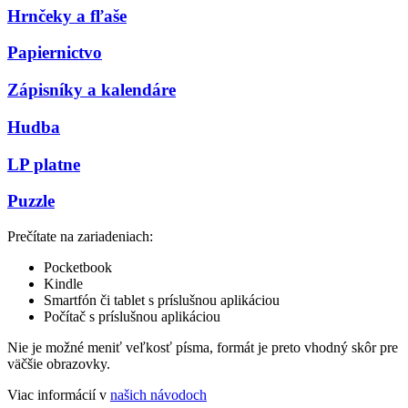
Hrnčeky a fľaše
Papiernictvo
Zápisníky a kalendáre
Hudba
LP platne
Puzzle
Prečítate na zariadeniach:
Pocketbook
Kindle
Smartfón či tablet s príslušnou aplikáciou
Počítač s príslušnou aplikáciou
Nie je možné meniť veľkosť písma, formát je preto vhodný skôr pre
väčšie obrazovky.
Viac informácií v
našich návodoch