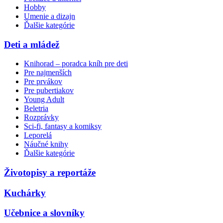
Hobby
Umenie a dizajn
Ďalšie kategórie
Deti a mládež
Knihorad – poradca kníh pre deti
Pre najmenších
Pre prvákov
Pre pubertiakov
Young Adult
Beletria
Rozprávky
Sci-fi, fantasy a komiksy
Leporelá
Náučné knihy
Ďalšie kategórie
Životopisy a reportáže
Kuchárky
Učebnice a slovníky