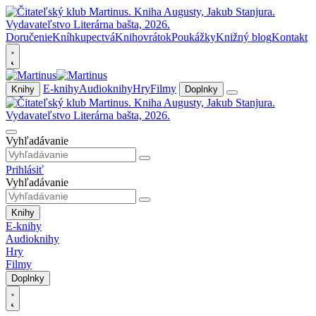
Doručenie
Kníhkupectvá
Knihovrátok
Poukážky
Knižný blog
Kontakt
E-knihy
Audioknihy
Hry
Filmy
Knihy
Doplnky
Vyhľadávanie
Prihlásiť
Vyhľadávanie
Knihy
E-knihy
Audioknihy
Hry
Filmy
Doplnky