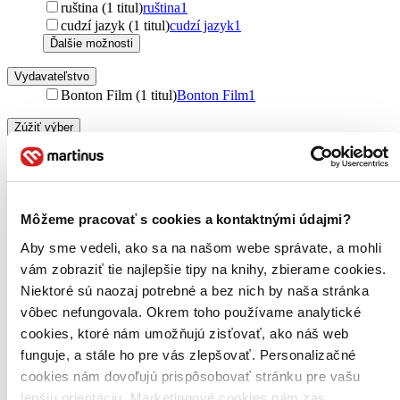
ruština (1 titul)
ruština
1
cudzí jazyk (1 titul)
cudzí jazyk
1
Ďalšie možnosti
Vydavateľstvo
Bonton Film (1 titul)
Bonton Film
1
Zúžiť výber
Zoradiť
Môžeme pracovať s cookies a kontaktnými údajmi?
Aby sme vedeli, ako sa na našom webe správate, a mohli
Bestsellery
Top hodnotené
vám zobraziť tie najlepšie tipy na knihy, zbierame cookies.
Novinky
Niektoré sú naozaj potrebné a bez nich by naša stránka
Najdrahšie
vôbec nefungovala. Okrem toho používame analytické
Najlacnejšie
Najvyššia zľava
cookies, ktoré nám umožňujú zisťovať, ako náš web
funguje, a stále ho pre vás zlepšovať. Personalizačné
cookies nám dovoľujú prispôsobovať stránku pre vašu
lepšiu orientáciu. Marketingové cookies nám zas