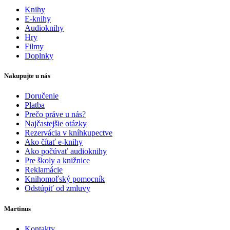
Knihy
E-knihy
Audioknihy
Hry
Filmy
Doplnky
Nakupujte u nás
Doručenie
Platba
Prečo práve u nás?
Najčastejšie otázky
Rezervácia v kníhkupectve
Ako čítať e-knihy
Ako počúvať audioknihy
Pre školy a knižnice
Reklamácie
Knihomoľský pomocník
Odstúpiť od zmluvy
Martinus
Kontakty