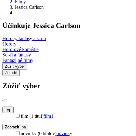
Filmy
Jessica Carlson
Účinkuje Jessica Carlson
Horory, fantasy a sci-fi
Horory
Hororové komédie
Sci-fi a fantasy
Fantazijné filmy
Zúžiť výber
Zoradiť
Zúžiť výber
Typ
film (1 titul)
film
1
Zobraziť iba
novinky (0 titulov)
novinky