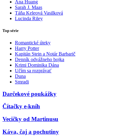
Ana Huang
Sarah J. Maas
Táňa Keleová Vasilková
Lucinda Riley
Top série
Romantické úteky
Harry Potter
Kapitán Stein a Notár Barbarič
Denník odvážneho bojka
Krimi Dominika Dána
Učím sa rozprávať
Duna
Smradi
Darčekové poukážky
Čítačky e-kníh
Vecičky od Martinusu
Káva, čaj a pochutiny