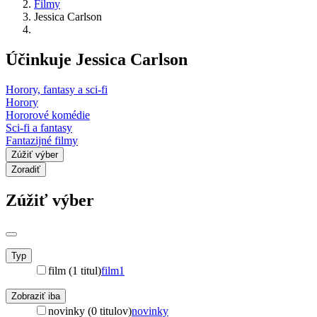
Filmy
Jessica Carlson
Účinkuje Jessica Carlson
Horory, fantasy a sci-fi
Horory
Hororové komédie
Sci-fi a fantasy
Fantazijné filmy
Zúžiť výber
Zoradiť
Zúžiť výber
Typ
film (1 titul)
film
1
Zobraziť iba
novinky (0 titulov)
novinky