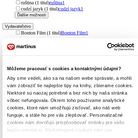
ruština (1 titul)
ruština
1
cudzí jazyk (1 titul)
cudzí jazyk
1
Ďalšie možnosti
Vydavateľstvo
Bonton Film (1 titul)
Bonton Film
1
Zúžiť výber
Zoradiť
Môžeme pracovať s cookies a kontaktnými údajmi?
Aby sme vedeli, ako sa na našom webe správate, a mohli
vám zobraziť tie najlepšie tipy na knihy, zbierame cookies.
Bestsellery
Top hodnotené
Niektoré sú naozaj potrebné a bez nich by naša stránka
Novinky
vôbec nefungovala. Okrem toho používame analytické
Najdrahšie
cookies, ktoré nám umožňujú zisťovať, ako náš web
Najlacnejšie
Najvyššia zľava
funguje, a stále ho pre vás zlepšovať. Personalizačné
cookies nám dovoľujú prispôsobovať stránku pre vašu
lepšiu orientáciu. Marketingové cookies nám zas
umožňujú zobrazenie relevantnej reklamy. Niektoré údaje