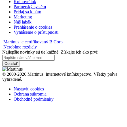
Knihovrátok
Partnerský systém
Pridaj sa k nám
Marketing
Náš labák
Prehlásenie o cookies
Vyhlásenie o prístupnosti
Martinus je certifikovaný B Corp
Nerobíme rozdiely
Najlepšie novinky sú tie knižné. Získajte ich ako prví:
Odoslať
© 2000-2026 Martinus. Internetové kníhkupectvo. Všetky práva
vyhradené.
Nastaviť cookies
Ochrana súkromia
Obchodné podmienky