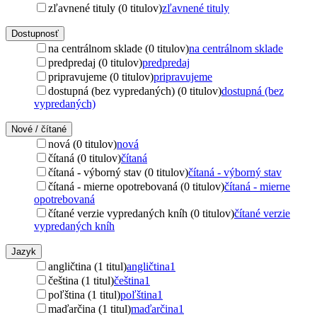
zľavnené tituly (0 titulov)
zľavnené tituly
Dostupnosť
na centrálnom sklade (0 titulov)
na centrálnom sklade
predpredaj (0 titulov)
predpredaj
pripravujeme (0 titulov)
pripravujeme
dostupná (bez vypredaných) (0 titulov)
dostupná (bez
vypredaných)
Nové / čítané
nová (0 titulov)
nová
čítaná (0 titulov)
čítaná
čítaná - výborný stav (0 titulov)
čítaná - výborný stav
čítaná - mierne opotrebovaná (0 titulov)
čítaná - mierne
opotrebovaná
čítané verzie vypredaných kníh (0 titulov)
čítané verzie
vypredaných kníh
Jazyk
angličtina (1 titul)
angličtina
1
čeština (1 titul)
čeština
1
poľština (1 titul)
poľština
1
maďarčina (1 titul)
maďarčina
1