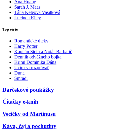
Ana Huang
Sarah J. Maas
Táňa Keleová Vasilková
Lucinda Riley
Top série
Romantické úteky
Harry Potter
Kapitán Stein a Notár Barbarič
Denník odvážneho bojka
Krimi Dominika Dána
Učím sa rozprávať
Duna
Smradi
Darčekové poukážky
Čítačky e-kníh
Vecičky od Martinusu
Káva, čaj a pochutiny