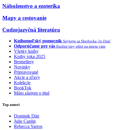
Náboženstvo a ezoterika
Mapy a cestovanie
Cudzojazyčná literatúra
Knihomoľský pomocník
Spýtajte sa Sherlocka, čo čítať
Odporúčame pre vás
Knižné tipy ušité na mieru vám
Všetky knihy
Knihy roka 2025
Bestsellery
Novinky
Pripravované
Akcie a zľavy
Kolekcie
BookTok
Mám záujem o titul
Top autori
Dominik Dán
Julie Caplin
Rebecca Yarros