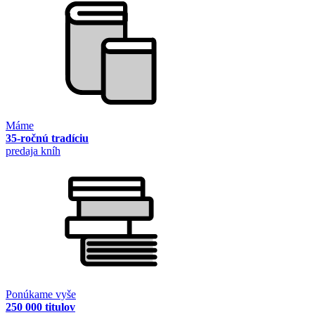
Máme
35-ročnú tradíciu
predaja kníh
Ponúkame vyše
250 000 titulov