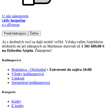
U nás nakupujete
vždy bezpečne
a s dôverou
Predchádzajúce
Ďalšie
Aj z drobných vecí sa dajú urobiť veľké. Vďaka vašim Anjelským
drobným ste pri nákupoch na Martinuse darovali už
1 501 609,00 €
na Dobrého Anjela
. Ďakujeme!
Kníhkupectvá
Bratislava - Obchodná
• Zatvorené do zajtra 10:00
Všetky kníhkupectvá
Udalosti
Spriatelené kníhkupectvá
Kategórie
Knihy
E-knihy