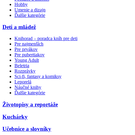
Hobby
Umenie a dizajn
Ďalšie kategórie
Deti a mládež
Knihorad – poradca kníh pre deti
Pre najmenších
Pre prvákov
Pre pubertiakov
Young Adult
Beletria
Rozprávky
Sci-fi, fantasy a komiksy
Leporelá
Náučné knihy
Ďalšie kategórie
Životopisy a reportáže
Kuchárky
Učebnice a slovníky