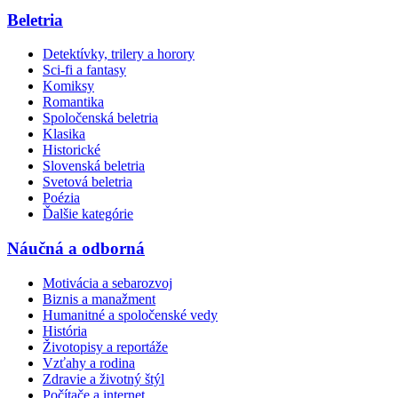
Beletria
Detektívky, trilery a horory
Sci-fi a fantasy
Komiksy
Romantika
Spoločenská beletria
Klasika
Historické
Slovenská beletria
Svetová beletria
Poézia
Ďalšie kategórie
Náučná a odborná
Motivácia a sebarozvoj
Biznis a manažment
Humanitné a spoločenské vedy
História
Životopisy a reportáže
Vzťahy a rodina
Zdravie a životný štýl
Počítače a internet