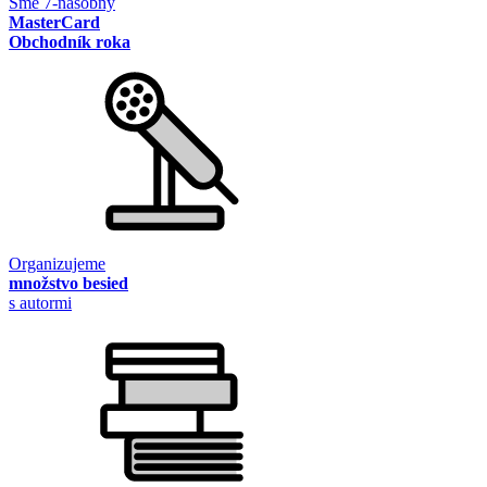
Sme 7-násobný
MasterCard
Obchodník roka
Organizujeme
množstvo besied
s autormi