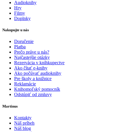
Audioknihy
Hry
Filmy
Doplnky
Nakupujte u nás
Doručenie
Platba
Prečo práve u nás?
Najčastejšie otázky
Rezervácia v kníhkupectve
Ako čítať e-knihy
Ako počúvať audioknihy
Pre školy a knižnice
Reklamácie
Knihomoľský pomocník
Odstúpiť od zmluvy
Martinus
Kontakty
Náš príbeh
Náš blog