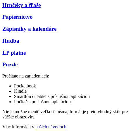
Hrnčeky a fľaše
Papiernictvo
Zápisníky a kalendáre
Hudba
LP platne
Puzzle
Prečítate na zariadeniach:
Pocketbook
Kindle
Smartfón či tablet s príslušnou aplikáciou
Počítač s príslušnou aplikáciou
Nie je možné meniť veľkosť písma, formát je preto vhodný skôr pre
väčšie obrazovky.
Viac informácií v
našich návodoch