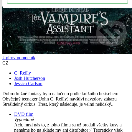
Upírov pomocník
CZ
C. Reilly
Josh Hutcherson
Jessica Carlson
Dobrodružné fantasy bylo natočeno podle knižního bestselleru.
Obyčejný teenager (John C. Reilly) navštíví navzdory zákazu
Strašidelný cirkus. Trest, který následuje, je velmi nelidský...
DVD film
Vypredané
Ach, mrzí nás to, z tohto filmu sa už predali všetky kusy a
nemáme ho na sklade my ani distribútor :( Teoreticky však