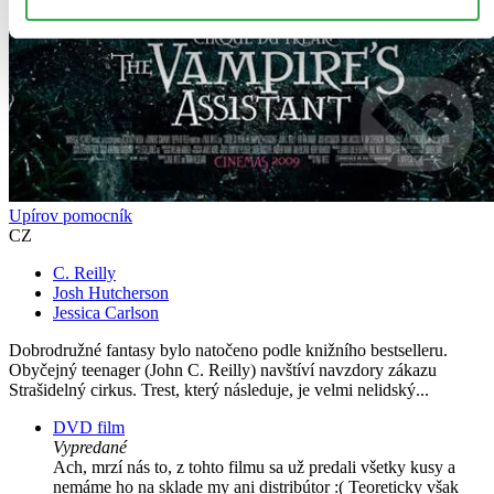
Upírov pomocník
CZ
C. Reilly
Josh Hutcherson
Jessica Carlson
Dobrodružné fantasy bylo natočeno podle knižního bestselleru.
Obyčejný teenager (John C. Reilly) navštíví navzdory zákazu
Strašidelný cirkus. Trest, který následuje, je velmi nelidský...
DVD film
Vypredané
Ach, mrzí nás to, z tohto filmu sa už predali všetky kusy a
nemáme ho na sklade my ani distribútor :( Teoreticky však