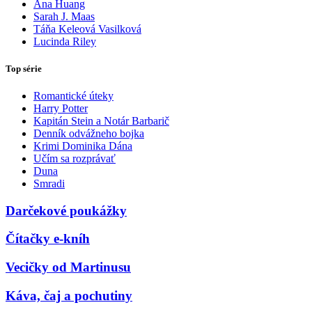
Ana Huang
Sarah J. Maas
Táňa Keleová Vasilková
Lucinda Riley
Top série
Romantické úteky
Harry Potter
Kapitán Stein a Notár Barbarič
Denník odvážneho bojka
Krimi Dominika Dána
Učím sa rozprávať
Duna
Smradi
Darčekové poukážky
Čítačky e-kníh
Vecičky od Martinusu
Káva, čaj a pochutiny