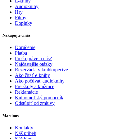
E-knihy
Audioknihy
Hry
Filmy
Doplnky
Nakupujte u nás
Doručenie
Platba
Prečo práve u nás?
Najčastejšie otázky
Rezervácia v kníhkupectve
Ako čítať e-knihy
Ako počúvať audioknihy
Pre školy a knižnice
Reklamácie
Knihomoľský pomocník
Odstúpiť od zmluvy
Martinus
Kontakty
Náš príbeh
Náš blog