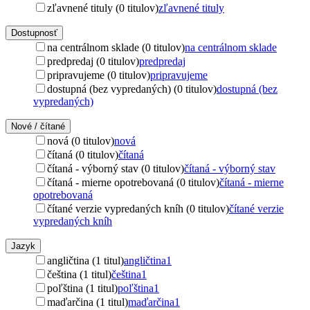
zľavnené tituly (0 titulov)
zľavnené tituly
Dostupnosť
na centrálnom sklade (0 titulov)
na centrálnom sklade
predpredaj (0 titulov)
predpredaj
pripravujeme (0 titulov)
pripravujeme
dostupná (bez vypredaných) (0 titulov)
dostupná (bez
vypredaných)
Nové / čítané
nová (0 titulov)
nová
čítaná (0 titulov)
čítaná
čítaná - výborný stav (0 titulov)
čítaná - výborný stav
čítaná - mierne opotrebovaná (0 titulov)
čítaná - mierne
opotrebovaná
čítané verzie vypredaných kníh (0 titulov)
čítané verzie
vypredaných kníh
Jazyk
angličtina (1 titul)
angličtina
1
čeština (1 titul)
čeština
1
poľština (1 titul)
poľština
1
maďarčina (1 titul)
maďarčina
1