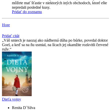
môžete mať šťastie v niektorých iných obchodoch, ktoré ešte
nepredali posledné kusy.
Pridať do zoznamu
Hore
Pridať citát
Váš smiech je naozaj ako nádherná dúha po búrke, povedal doktor
Goel, a keď sa na ňu usmial, na lícach jej okamžite rozkvitli červené
ruže.
Dieťa vojny
Renita D´Silva