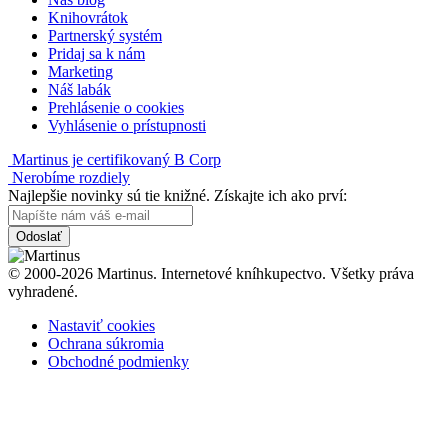
Knihovrátok
Partnerský systém
Pridaj sa k nám
Marketing
Náš labák
Prehlásenie o cookies
Vyhlásenie o prístupnosti
Martinus je certifikovaný B Corp
Nerobíme rozdiely
Najlepšie novinky sú tie knižné. Získajte ich ako prví:
Odoslať
© 2000-2026 Martinus. Internetové kníhkupectvo. Všetky práva
vyhradené.
Nastaviť cookies
Ochrana súkromia
Obchodné podmienky