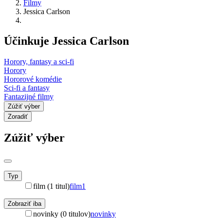
Filmy
Jessica Carlson
Účinkuje Jessica Carlson
Horory, fantasy a sci-fi
Horory
Hororové komédie
Sci-fi a fantasy
Fantazijné filmy
Zúžiť výber
Zoradiť
Zúžiť výber
Typ
film (1 titul)
film
1
Zobraziť iba
novinky (0 titulov)
novinky