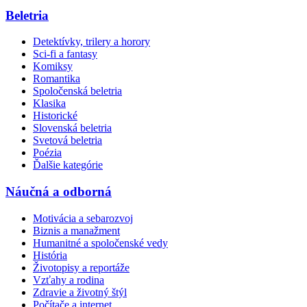
Beletria
Detektívky, trilery a horory
Sci-fi a fantasy
Komiksy
Romantika
Spoločenská beletria
Klasika
Historické
Slovenská beletria
Svetová beletria
Poézia
Ďalšie kategórie
Náučná a odborná
Motivácia a sebarozvoj
Biznis a manažment
Humanitné a spoločenské vedy
História
Životopisy a reportáže
Vzťahy a rodina
Zdravie a životný štýl
Počítače a internet