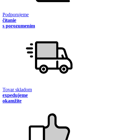
Podporujeme
čítanie
s porozumením
Tovar skladom
expedujeme
okamžite