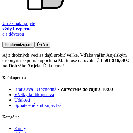
U nás nakupujete
vždy bezpečne
a s dôverou
Predchádzajúce
Ďalšie
Aj z drobných vecí sa dajú urobiť veľké. Vďaka vašim Anjelským
drobným ste pri nákupoch na Martinuse darovali už
1 501 846,00 €
na Dobrého Anjela
. Ďakujeme!
Kníhkupectvá
Bratislava - Obchodná
• Zatvorené do zajtra 10:00
Všetky kníhkupectvá
Udalosti
Spriatelené kníhkupectvá
Kategórie
Knihy