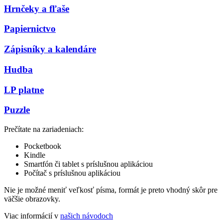
Hrnčeky a fľaše
Papiernictvo
Zápisníky a kalendáre
Hudba
LP platne
Puzzle
Prečítate na zariadeniach:
Pocketbook
Kindle
Smartfón či tablet s príslušnou aplikáciou
Počítač s príslušnou aplikáciou
Nie je možné meniť veľkosť písma, formát je preto vhodný skôr pre
väčšie obrazovky.
Viac informácií v
našich návodoch