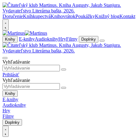
Doručenie
Kníhkupectvá
Knihovrátok
Poukážky
Knižný blog
Kontakt
E-knihy
Audioknihy
Hry
Filmy
Knihy
Doplnky
Vyhľadávanie
Prihlásiť
Vyhľadávanie
Knihy
E-knihy
Audioknihy
Hry
Filmy
Doplnky