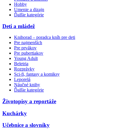
Hobby
Umenie a dizajn
Ďalšie kategórie
Deti a mládež
Knihorad – poradca kníh pre deti
Pre najmenších
Pre prvákov
Pre pubertiakov
Young Adult
Beletria
Rozprávky
Sci-fi, fantasy a komiksy
Leporelá
Náučné knihy
Ďalšie kategórie
Životopisy a reportáže
Kuchárky
Učebnice a slovníky