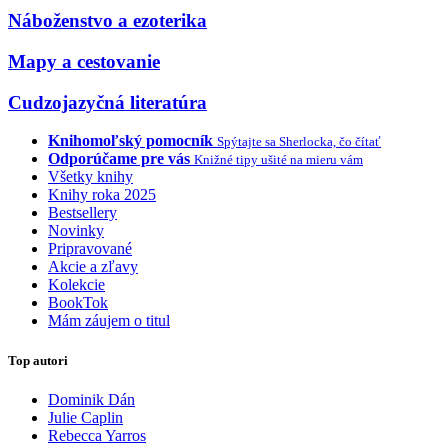
Náboženstvo a ezoterika
Mapy a cestovanie
Cudzojazyčná literatúra
Knihomoľský pomocník
Spýtajte sa Sherlocka, čo čítať
Odporúčame pre vás
Knižné tipy ušité na mieru vám
Všetky knihy
Knihy roka 2025
Bestsellery
Novinky
Pripravované
Akcie a zľavy
Kolekcie
BookTok
Mám záujem o titul
Top autori
Dominik Dán
Julie Caplin
Rebecca Yarros