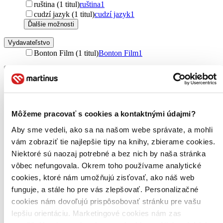
ruština (1 titul)
ruština
1
cudzí jazyk (1 titul)
cudzí jazyk
1
Ďalšie možnosti
Vydavateľstvo
Bonton Film (1 titul)
Bonton Film
1
Zúžiť výber
Zoradiť
Môžeme pracovať s cookies a kontaktnými údajmi?
Aby sme vedeli, ako sa na našom webe správate, a mohli
Bestsellery
vám zobraziť tie najlepšie tipy na knihy, zbierame cookies.
Top hodnotené
Niektoré sú naozaj potrebné a bez nich by naša stránka
Novinky
vôbec nefungovala. Okrem toho používame analytické
Najdrahšie
Najlacnejšie
cookies, ktoré nám umožňujú zisťovať, ako náš web
Najvyššia zľava
funguje, a stále ho pre vás zlepšovať. Personalizačné
cookies nám dovoľujú prispôsobovať stránku pre vašu
lepšiu orientáciu. Marketingové cookies nám zas