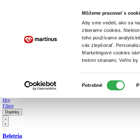
Doručenie
Kníhkupectvá
Knihovrátok
Poukážky
Knižný blog
Kontakt
Môžeme pracovať s cooki
Aby sme vedeli, ako sa na 
zbierame cookies. Niektor
E-knihy
Audioknihy
Hry
Filmy
Knihy
Doplnky
toho používame analytické
vás zlepšovať. Personaliz
Vyhľadávanie
Marketingové cookies nám 
tretími stranami. Veľmi b
Prihlásiť
Vyhľadávanie
Výber
Knihy
Potrebné
P
súhlasu
E-knihy
Audioknihy
Hry
Filmy
Doplnky
Beletria