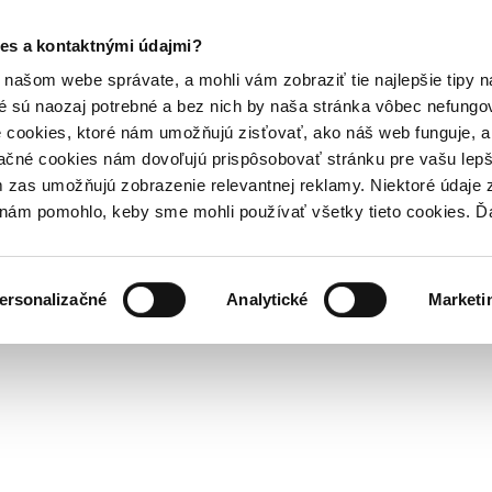
es a kontaktnými údajmi?
našom webe správate, a mohli vám zobraziť tie najlepšie tipy n
é sú naozaj potrebné a bez nich by naša stránka vôbec nefung
 cookies, ktoré nám umožňujú zisťovať, ako náš web funguje, a 
ačné cookies nám dovoľujú prispôsobovať stránku pre vašu lepši
zas umožňujú zobrazenie relevantnej reklamy. Niektoré údaje z
y nám pomohlo, keby sme mohli používať všetky tieto cookies. 
ersonalizačné
Analytické
Marketi