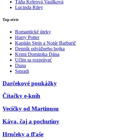
Táňa Keleová Vasilková
Lucinda Riley
Top série
Romantické úteky
Harry Potter
Kapitán Stein a Notár Barbarič
Denník odvážneho bojka
Krimi Dominika Dána
Učím sa rozprávať
Duna
Smradi
Darčekové poukážky
Čítačky e-kníh
Vecičky od Martinusu
Káva, čaj a pochutiny
Hrnčeky a fľaše