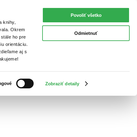
Povoliť všetko
a knihy,
ovala. Okrem
Odmietnuť
stále ho pre
u orientáciu.
dieľame aj s
Ďakujeme!
ngové
Zobraziť detaily