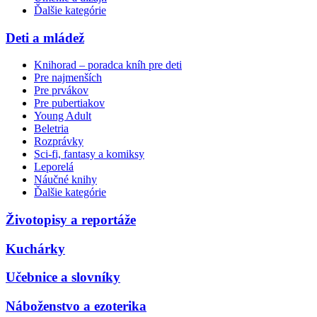
Ďalšie kategórie
Deti a mládež
Knihorad – poradca kníh pre deti
Pre najmenších
Pre prvákov
Pre pubertiakov
Young Adult
Beletria
Rozprávky
Sci-fi, fantasy a komiksy
Leporelá
Náučné knihy
Ďalšie kategórie
Životopisy a reportáže
Kuchárky
Učebnice a slovníky
Náboženstvo a ezoterika