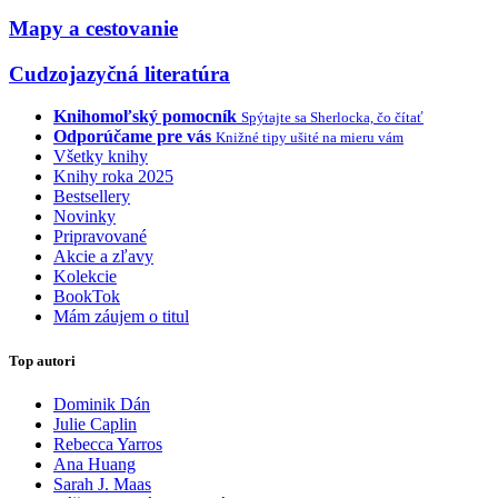
Mapy a cestovanie
Cudzojazyčná literatúra
Knihomoľský pomocník
Spýtajte sa Sherlocka, čo čítať
Odporúčame pre vás
Knižné tipy ušité na mieru vám
Všetky knihy
Knihy roka 2025
Bestsellery
Novinky
Pripravované
Akcie a zľavy
Kolekcie
BookTok
Mám záujem o titul
Top autori
Dominik Dán
Julie Caplin
Rebecca Yarros
Ana Huang
Sarah J. Maas