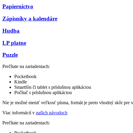
Papiernictvo
Zápisníky a kalendáre
Hudba
LP platne
Puzzle
Prečítate na zariadeniach:
Pocketbook
Kindle
Smartfón či tablet s príslušnou aplikáciou
Počítač s príslušnou aplikáciou
Nie je možné meniť veľkosť písma, formát je preto vhodný skôr pre 
Viac informácií v
našich návodoch
Prečítate na zariadeniach:
Pocketbook