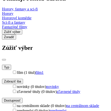
Horory, fantasy a sci-fi
Horory
Hororové komédie
Sci-fi a fantasy
Fantazijné filmy
Zúžiť výber
Zoradiť
Zúžiť výber
Typ
film (1 titul)
film
1
Zobraziť iba
novinky (0 titulov)
novinky
zľavnené tituly (0 titulov)
zľavnené tituly
Dostupnosť
na centrálnom sklade (0 titulov)
na centrálnom sklade
predpredaj (0 titulov)
predpredaj