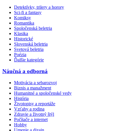
Detektívky, trilery a horory
Sci-fi a fantasy
Komiksy
Romantika
Spoločenská beletria
Klasika
Historické
Slovenská beletria
Svetová beletria
Poézia
Ďalšie kategórie
Náučná a odborná
Motivácia a sebarozvoj
Biznis a manažment
Humanitné a spoločenské vedy
História
Životopisy a reportáže
Vzťahy a rodina
Zdravie a životný štýl
Počítače a internet
Hobby
Umenie a dizajn