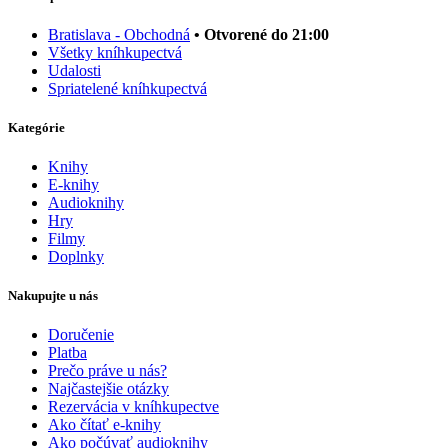
Bratislava - Obchodná
• Otvorené do 21:00
Všetky kníhkupectvá
Udalosti
Spriatelené kníhkupectvá
Kategórie
Knihy
E-knihy
Audioknihy
Hry
Filmy
Doplnky
Nakupujte u nás
Doručenie
Platba
Prečo práve u nás?
Najčastejšie otázky
Rezervácia v kníhkupectve
Ako čítať e-knihy
Ako počúvať audioknihy