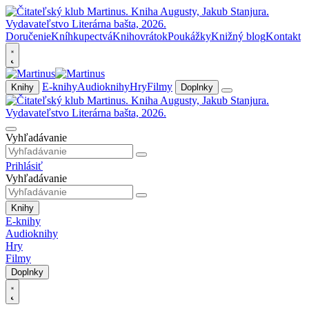
Doručenie
Kníhkupectvá
Knihovrátok
Poukážky
Knižný blog
Kontakt
E-knihy
Audioknihy
Hry
Filmy
Knihy
Doplnky
Vyhľadávanie
Prihlásiť
Vyhľadávanie
Knihy
E-knihy
Audioknihy
Hry
Filmy
Doplnky