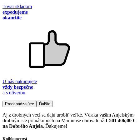
Tovar skladom
expedujeme
okamžite
U nás nakupujete
vždy bezpečne
a s dôverou
Predchádzajúce
Ďalšie
Aj z drobných vecí sa dajú urobiť veľké. Vďaka vašim Anjelským
drobným ste pri nákupoch na Martinuse darovali už
1 501 406,00 €
na Dobrého Anjela
. Ďakujeme!
Kníhkupectvá