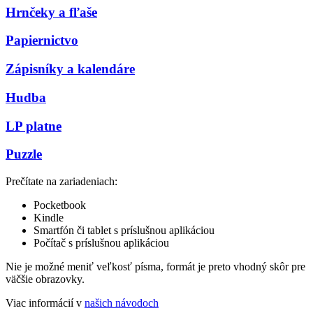
Hrnčeky a fľaše
Papiernictvo
Zápisníky a kalendáre
Hudba
LP platne
Puzzle
Prečítate na zariadeniach:
Pocketbook
Kindle
Smartfón či tablet s príslušnou aplikáciou
Počítač s príslušnou aplikáciou
Nie je možné meniť veľkosť písma, formát je preto vhodný skôr pre
väčšie obrazovky.
Viac informácií v
našich návodoch