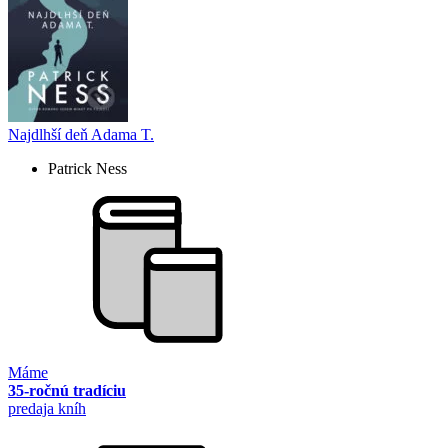
Najdlhší deň Adama T.
Patrick Ness
Máme
35-ročnú tradíciu
predaja kníh