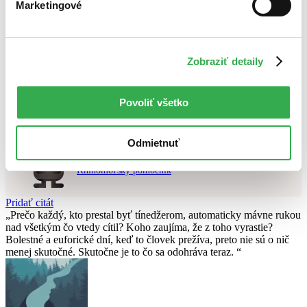
Marketingové
Najvyššia zľava
Použité filtre
Zrušiť filtre
Zobraziť detaily
najnovšie
S oranžovou obálkou
Nebol nájdený
žiadny titul
vyhovujúci zadaným podmienkam.
Skúste prosím zmeniť vyhľadávaný výraz.
Povoliť všetko
Chcete poradiť knihu?
Odmietnuť
Náš pomocník Sherlock vám ju s radosťou vypátra!
Knihomoľský pomocník
Pridať citát
Prečo každý, kto prestal byť tínedžerom, automaticky mávne rukou
nad všetkým čo vtedy cítil? Koho zaujíma, že z toho vyrastie?
Bolestné a euforické dní, keď to človek prežíva, preto nie sú o nič
menej skutočné. Skutočne je to čo sa odohráva teraz.