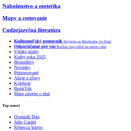
Náboženstvo a ezoterika
Mapy a cestovanie
Cudzojazyčná literatúra
Knihomoľský pomocník
Spýtajte sa Sherlocka, čo čítať
Odporúčame pre vás
Knižné tipy ušité na mieru vám
Všetky knihy
Knihy roka 2025
Bestsellery
Novinky
Pripravované
Akcie a zľavy
Kolekcie
BookTok
Mám záujem o titul
Top autori
Dominik Dán
Julie Caplin
Rebecca Yarros