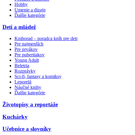
Hobby
Umenie a dizajn
Ďalšie kategórie
Deti a mládež
Knihorad – poradca kníh pre deti
Pre najmenších
Pre prvákov
Pre pubertiakov
Young Adult
Beletria
Rozprávky
Sci-fi, fantasy a komiksy
Leporelá
Náučné knihy
Ďalšie kategórie
Životopisy a reportáže
Kuchárky
Učebnice a slovníky