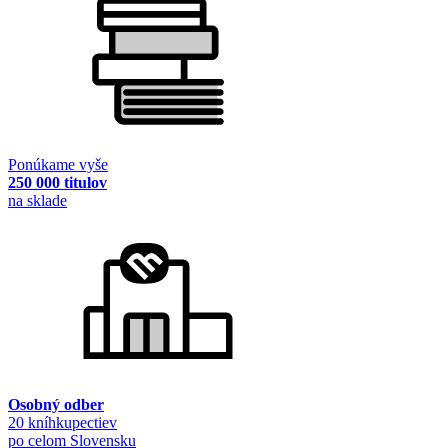
Ponúkame vyše
250 000 titulov
na sklade
Osobný odber
20 kníhkupectiev
po celom Slovensku