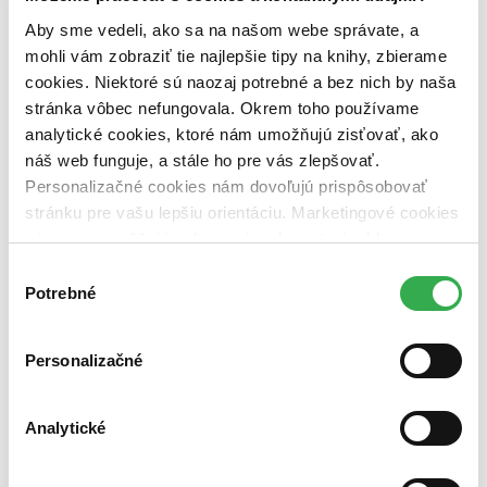
dostupná (bez vypredaných) (0 titulov)
dostupná (bez
vypredaných)
Aby sme vedeli, ako sa na našom webe správate, a
mohli vám zobraziť tie najlepšie tipy na knihy, zbierame
Nové / čítané
cookies. Niektoré sú naozaj potrebné a bez nich by naša
nová (0 titulov)
nová
stránka vôbec nefungovala. Okrem toho používame
čítaná (0 titulov)
čítaná
analytické cookies, ktoré nám umožňujú zisťovať, ako
čítaná - výborný stav (0 titulov)
čítaná - výborný stav
čítaná - mierne opotrebovaná (0 titulov)
čítaná - mierne
náš web funguje, a stále ho pre vás zlepšovať.
opotrebovaná
Personalizačné cookies nám dovoľujú prispôsobovať
čítané verzie vypredaných kníh (0 titulov)
čítané verzie
stránku pre vašu lepšiu orientáciu. Marketingové cookies
vypredaných kníh
nám zas umožňujú zobrazenie relevantnej reklamy.
Zúžiť výber
Niektoré údaje zdieľame aj s tretími stranami. Veľmi by
Výber
nám pomohlo, keby sme mohli používať všetky tieto
Potrebné
súhlasu
Zoradiť
cookies. Ďakujeme!
Personalizačné
Bestsellery
Top hodnotené
Analytické
Novinky
Najdrahšie
Najlacnejšie