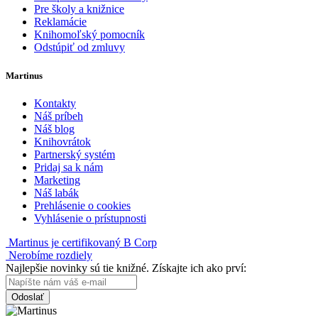
Pre školy a knižnice
Reklamácie
Knihomoľský pomocník
Odstúpiť od zmluvy
Martinus
Kontakty
Náš príbeh
Náš blog
Knihovrátok
Partnerský systém
Pridaj sa k nám
Marketing
Náš labák
Prehlásenie o cookies
Vyhlásenie o prístupnosti
Martinus je certifikovaný B Corp
Nerobíme rozdiely
Najlepšie novinky sú tie knižné. Získajte ich ako prví:
Odoslať