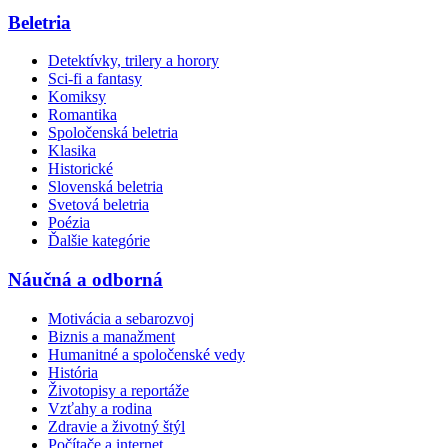
Beletria
Detektívky, trilery a horory
Sci-fi a fantasy
Komiksy
Romantika
Spoločenská beletria
Klasika
Historické
Slovenská beletria
Svetová beletria
Poézia
Ďalšie kategórie
Náučná a odborná
Motivácia a sebarozvoj
Biznis a manažment
Humanitné a spoločenské vedy
História
Životopisy a reportáže
Vzťahy a rodina
Zdravie a životný štýl
Počítače a internet