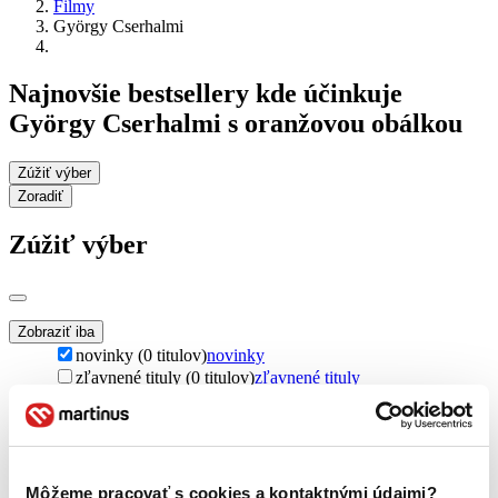
Filmy
György Cserhalmi
Najnovšie bestsellery kde účinkuje
György Cserhalmi s oranžovou obálkou
Zúžiť výber
Zoradiť
Zúžiť výber
Zobraziť iba
novinky (0 titulov)
novinky
zľavnené tituly (0 titulov)
zľavnené tituly
Dostupnosť
na centrálnom sklade (0 titulov)
na centrálnom sklade
predpredaj (0 titulov)
predpredaj
pripravujeme (0 titulov)
pripravujeme
Môžeme pracovať s cookies a kontaktnými údajmi?