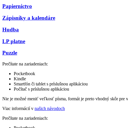
Papiernictvo
Zápisníky a kalendáre
Hudba
LP platne
Puzzle
Prečítate na zariadeniach:
Pocketbook
Kindle
Smartfón či tablet s príslušnou aplikáciou
Počítač s príslušnou aplikáciou
Nie je možné meniť veľkosť písma, formát je preto vhodný skôr pre 
Viac informácií v
našich návodoch
Prečítate na zariadeniach:
Pocketbook