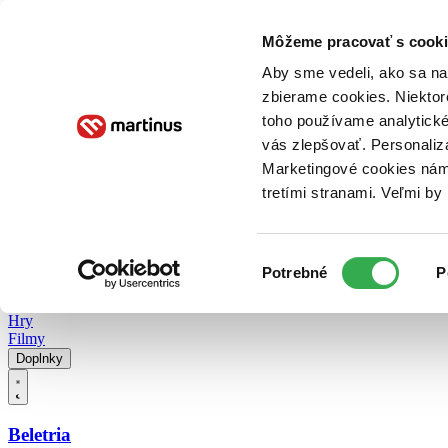
Doručenie
Kníhkupectvá
Knihovrátok
Poukážky
Knižný blog
Kontakt
Môžeme pracovať s cooki
Aby sme vedeli, ako sa na 
zbierame cookies. Niektor
E-knihy
Audioknihy
Hry
Filmy
Knihy
Doplnky
toho používame analytické
vás zlepšovať. Personaliz
Vyhľadávanie
Marketingové cookies nám 
tretími stranami. Veľmi b
Prihlásiť
Vyhľadávanie
Výber
Knihy
Potrebné
P
súhlasu
E-knihy
Audioknihy
Hry
Filmy
Doplnky
Beletria