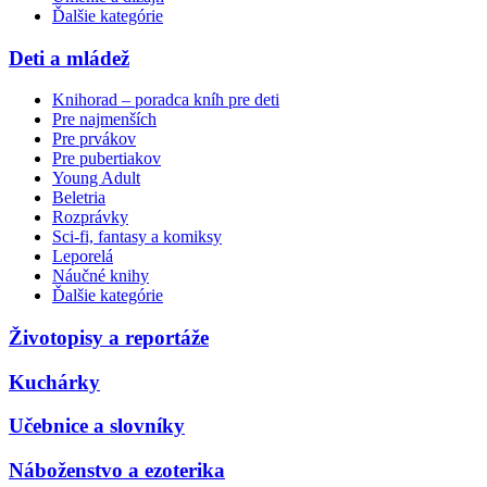
Ďalšie kategórie
Deti a mládež
Knihorad – poradca kníh pre deti
Pre najmenších
Pre prvákov
Pre pubertiakov
Young Adult
Beletria
Rozprávky
Sci-fi, fantasy a komiksy
Leporelá
Náučné knihy
Ďalšie kategórie
Životopisy a reportáže
Kuchárky
Učebnice a slovníky
Náboženstvo a ezoterika