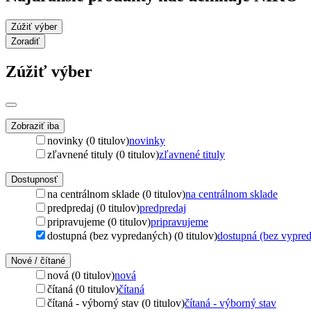
Zúžiť výber
Zoradiť
Zúžiť výber
Zobraziť iba
novinky (0 titulov)
novinky
zľavnené tituly (0 titulov)
zľavnené tituly
Dostupnosť
na centrálnom sklade (0 titulov)
na centrálnom sklade
predpredaj (0 titulov)
predpredaj
pripravujeme (0 titulov)
pripravujeme
dostupná (bez vypredaných) (0 titulov)
dostupná (bez vypre
Nové / čítané
nová (0 titulov)
nová
čítaná (0 titulov)
čítaná
čítaná - výborný stav (0 titulov)
čítaná - výborný stav