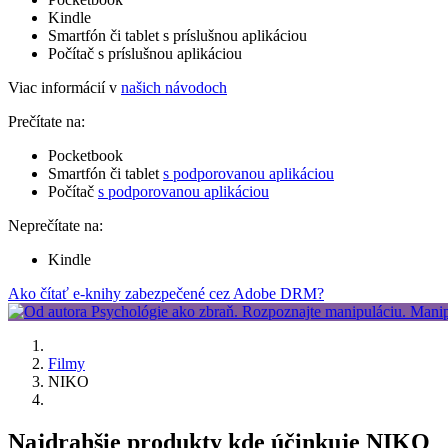
Kindle
Smartfón či tablet s príslušnou aplikáciou
Počítač s príslušnou aplikáciou
Viac informácií v
našich návodoch
Prečítate na:
Pocketbook
Smartfón či tablet
s podporovanou aplikáciou
Počítač
s podporovanou aplikáciou
Neprečítate na:
Kindle
Ako čítať e-knihy zabezpečené cez Adobe DRM?
Filmy
NIKO
Najdrahšie produkty kde účinkuje NIKO