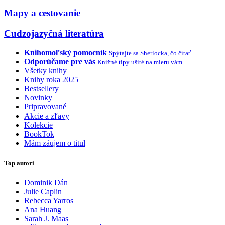
Mapy a cestovanie
Cudzojazyčná literatúra
Knihomoľský pomocník
Spýtajte sa Sherlocka, čo čítať
Odporúčame pre vás
Knižné tipy ušité na mieru vám
Všetky knihy
Knihy roka 2025
Bestsellery
Novinky
Pripravované
Akcie a zľavy
Kolekcie
BookTok
Mám záujem o titul
Top autori
Dominik Dán
Julie Caplin
Rebecca Yarros
Ana Huang
Sarah J. Maas