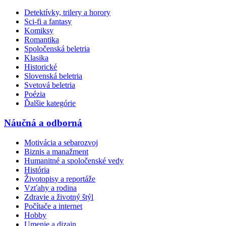
Detektívky, trilery a horory
Sci-fi a fantasy
Komiksy
Romantika
Spoločenská beletria
Klasika
Historické
Slovenská beletria
Svetová beletria
Poézia
Ďalšie kategórie
Náučná a odborná
Motivácia a sebarozvoj
Biznis a manažment
Humanitné a spoločenské vedy
História
Životopisy a reportáže
Vzťahy a rodina
Zdravie a životný štýl
Počítače a internet
Hobby
Umenie a dizajn