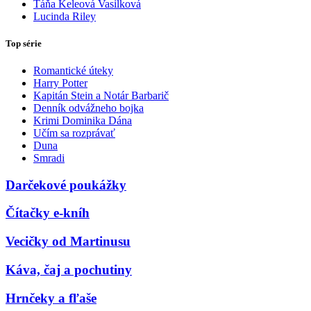
Táňa Keleová Vasilková
Lucinda Riley
Top série
Romantické úteky
Harry Potter
Kapitán Stein a Notár Barbarič
Denník odvážneho bojka
Krimi Dominika Dána
Učím sa rozprávať
Duna
Smradi
Darčekové poukážky
Čítačky e-kníh
Vecičky od Martinusu
Káva, čaj a pochutiny
Hrnčeky a fľaše