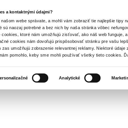
es a kontaktnými údajmi?
našom webe správate, a mohli vám zobraziť tie najlepšie tipy n
é sú naozaj potrebné a bez nich by naša stránka vôbec nefung
 cookies, ktoré nám umožňujú zisťovať, ako náš web funguje, a 
ačné cookies nám dovoľujú prispôsobovať stránku pre vašu lepši
zas umožňujú zobrazenie relevantnej reklamy. Niektoré údaje z
y nám pomohlo, keby sme mohli používať všetky tieto cookies. 
ersonalizačné
Analytické
Marketi