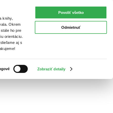
Povoliť všetko
a knihy,
ovala. Okrem
Odmietnuť
stále ho pre
u orientáciu.
dieľame aj s
Ďakujeme!
ngové
Zobraziť detaily