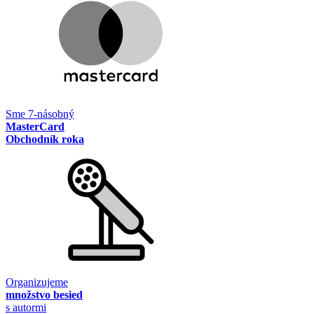
Sme 7-násobný
MasterCard
Obchodník roka
Organizujeme
množstvo besied
s autormi