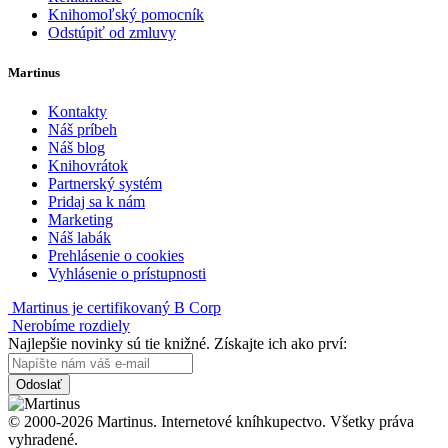
Knihomoľský pomocník
Odstúpiť od zmluvy
Martinus
Kontakty
Náš príbeh
Náš blog
Knihovrátok
Partnerský systém
Pridaj sa k nám
Marketing
Náš labák
Prehlásenie o cookies
Vyhlásenie o prístupnosti
Martinus je certifikovaný B Corp
Nerobíme rozdiely
Najlepšie novinky sú tie knižné. Získajte ich ako prví:
Odoslať
© 2000-2026 Martinus. Internetové kníhkupectvo. Všetky práva
vyhradené.