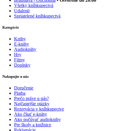
Bratislava - Obchodná
• Otvorené do 20:00
Všetky kníhkupectvá
Udalosti
Spriatelené kníhkupectvá
Kategórie
Knihy
E-knihy
Audioknihy
Hry
Filmy
Doplnky
Nakupujte u nás
Doručenie
Platba
Prečo práve u nás?
Najčastejšie otázky
Rezervácia v kníhkupectve
Ako čítať e-knihy
Ako počúvať audioknihy
Pre školy a knižnice
Reklamácie