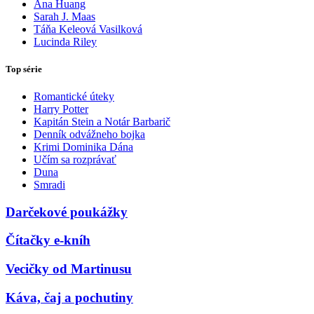
Ana Huang
Sarah J. Maas
Táňa Keleová Vasilková
Lucinda Riley
Top série
Romantické úteky
Harry Potter
Kapitán Stein a Notár Barbarič
Denník odvážneho bojka
Krimi Dominika Dána
Učím sa rozprávať
Duna
Smradi
Darčekové poukážky
Čítačky e-kníh
Vecičky od Martinusu
Káva, čaj a pochutiny