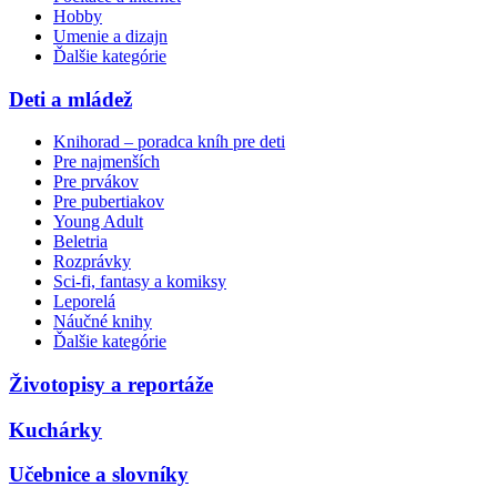
Hobby
Umenie a dizajn
Ďalšie kategórie
Deti a mládež
Knihorad – poradca kníh pre deti
Pre najmenších
Pre prvákov
Pre pubertiakov
Young Adult
Beletria
Rozprávky
Sci-fi, fantasy a komiksy
Leporelá
Náučné knihy
Ďalšie kategórie
Životopisy a reportáže
Kuchárky
Učebnice a slovníky