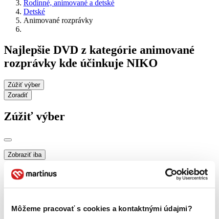
Rodinné, animované a detské
Detské
Animované rozprávky
Najlepšie DVD z kategórie animované
rozprávky kde účinkuje NIKO
Zúžiť výber
Zoradiť
Zúžiť výber
Zobraziť iba
novinky (0 titulov)
novinky
zľavnené tituly (0 titulov)
zľavnené tituly
Dostupnosť
na centrálnom sklade (0 titulov)
na centrálnom sklade
Môžeme pracovať s cookies a kontaktnými údajmi?
predpredaj (0 titulov)
predpredaj