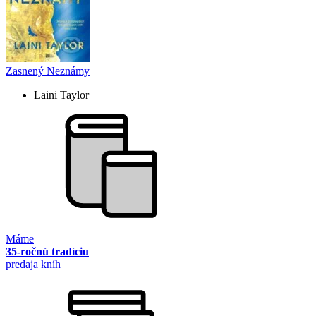
Zasnený Neznámy
Laini Taylor
Máme
35-ročnú tradíciu
predaja kníh