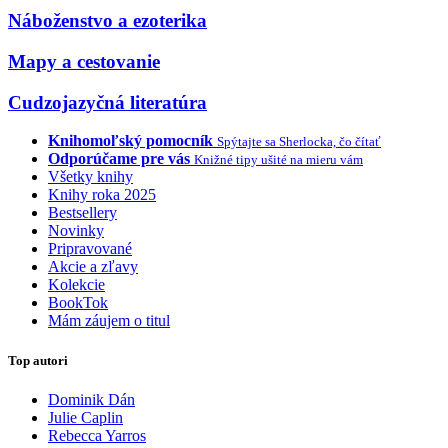
Náboženstvo a ezoterika
Mapy a cestovanie
Cudzojazyčná literatúra
Knihomoľský pomocník
Spýtajte sa Sherlocka, čo čítať
Odporúčame pre vás
Knižné tipy ušité na mieru vám
Všetky knihy
Knihy roka 2025
Bestsellery
Novinky
Pripravované
Akcie a zľavy
Kolekcie
BookTok
Mám záujem o titul
Top autori
Dominik Dán
Julie Caplin
Rebecca Yarros