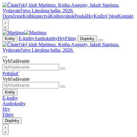
Doručenie
Kníhkupectvá
Knihovrátok
Poukážky
Knižný blog
Kontakt
E-knihy
Audioknihy
Hry
Filmy
Knihy
Doplnky
Vyhľadávanie
Prihlásiť
Vyhľadávanie
Knihy
E-knihy
Audioknihy
Hry
Filmy
Doplnky