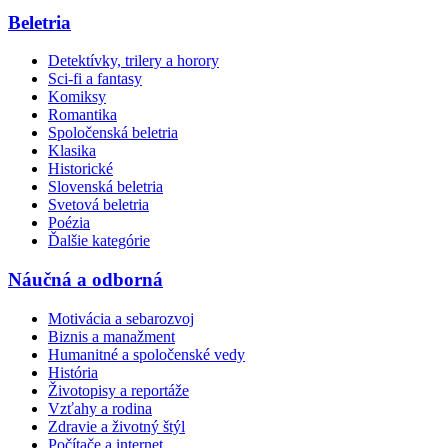
Beletria
Detektívky, trilery a horory
Sci-fi a fantasy
Komiksy
Romantika
Spoločenská beletria
Klasika
Historické
Slovenská beletria
Svetová beletria
Poézia
Ďalšie kategórie
Náučná a odborná
Motivácia a sebarozvoj
Biznis a manažment
Humanitné a spoločenské vedy
História
Životopisy a reportáže
Vzťahy a rodina
Zdravie a životný štýl
Počítače a internet