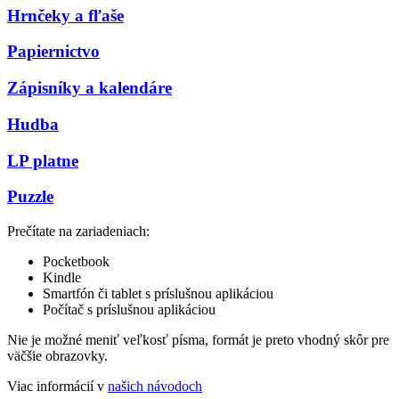
Hrnčeky a fľaše
Papiernictvo
Zápisníky a kalendáre
Hudba
LP platne
Puzzle
Prečítate na zariadeniach:
Pocketbook
Kindle
Smartfón či tablet s príslušnou aplikáciou
Počítač s príslušnou aplikáciou
Nie je možné meniť veľkosť písma, formát je preto vhodný skôr pre
väčšie obrazovky.
Viac informácií v
našich návodoch