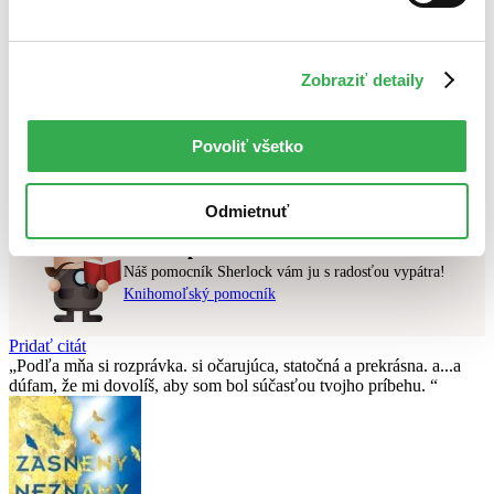
Najlacnejšie
Najvyššia zľava
Zobraziť detaily
Použité filtre
Zrušiť filtre
dostupné
Účinkuje NIKO
Povoliť všetko
Nebol nájdený
žiadny titul
vyhovujúci zadaným podmienkam.
Skúste prosím zmeniť vyhľadávaný výraz.
Odmietnuť
Chcete poradiť knihu?
Náš pomocník Sherlock vám ju s radosťou vypátra!
Knihomoľský pomocník
Pridať citát
Podľa mňa si rozprávka. si očarujúca, statočná a prekrásna. a...a
dúfam, že mi dovolíš, aby som bol súčasťou tvojho príbehu.