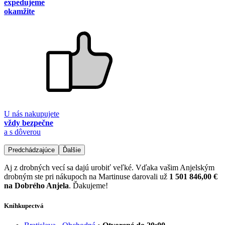
expedujeme
okamžite
U nás nakupujete
vždy bezpečne
a s dôverou
Predchádzajúce
Ďalšie
Aj z drobných vecí sa dajú urobiť veľké. Vďaka vašim Anjelským
drobným ste pri nákupoch na Martinuse darovali už
1 501 846,00 €
na Dobrého Anjela
. Ďakujeme!
Kníhkupectvá