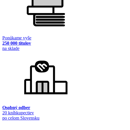
Ponúkame vyše
250 000 titulov
na sklade
Osobný odber
20 kníhkupectiev
po celom Slovensku