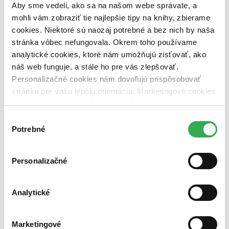
pripravujeme (0 titulov)
pripravujeme
Aby sme vedeli, ako sa na našom webe správate, a
dostupná (bez vypredaných) (0 titulov)
dostupná (bez
mohli vám zobraziť tie najlepšie tipy na knihy, zbierame
vypredaných)
cookies. Niektoré sú naozaj potrebné a bez nich by naša
Nové / čítané
stránka vôbec nefungovala. Okrem toho používame
nová (0 titulov)
nová
analytické cookies, ktoré nám umožňujú zisťovať, ako
čítaná (0 titulov)
čítaná
náš web funguje, a stále ho pre vás zlepšovať.
čítaná - výborný stav (0 titulov)
čítaná - výborný stav
Personalizačné cookies nám dovoľujú prispôsobovať
čítaná - mierne opotrebovaná (0 titulov)
čítaná - mierne
stránku pre vašu lepšiu orientáciu. Marketingové cookies
opotrebovaná
čítané verzie vypredaných kníh (0 titulov)
čítané verzie
nám zas umožňujú zobrazenie relevantnej reklamy.
vypredaných kníh
Niektoré údaje zdieľame aj s tretími stranami. Veľmi by
Výber
nám pomohlo, keby sme mohli používať všetky tieto
Potrebné
Zúžiť výber
súhlasu
cookies. Ďakujeme!
Zoradiť
Personalizačné
Analytické
Bestsellery
Top hodnotené
Novinky
Marketingové
Najdrahšie