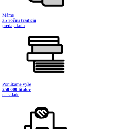
Máme
35-ročnú tradíciu
predaja kníh
Ponúkame vyše
250 000 titulov
na sklade