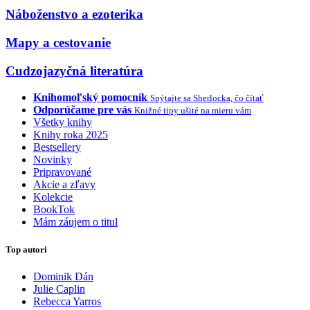
Náboženstvo a ezoterika
Mapy a cestovanie
Cudzojazyčná literatúra
Knihomoľský pomocník
Spýtajte sa Sherlocka, čo čítať
Odporúčame pre vás
Knižné tipy ušité na mieru vám
Všetky knihy
Knihy roka 2025
Bestsellery
Novinky
Pripravované
Akcie a zľavy
Kolekcie
BookTok
Mám záujem o titul
Top autori
Dominik Dán
Julie Caplin
Rebecca Yarros