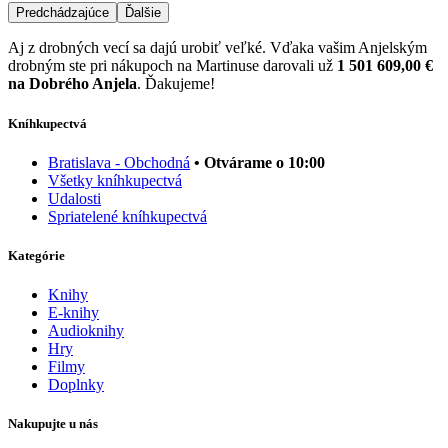
Predchádzajúce
Ďalšie
Aj z drobných vecí sa dajú urobiť veľké. Vďaka vašim Anjelským
drobným ste pri nákupoch na Martinuse darovali už
1 501 609,00 €
na Dobrého Anjela
. Ďakujeme!
Kníhkupectvá
Bratislava - Obchodná
• Otvárame o 10:00
Všetky kníhkupectvá
Udalosti
Spriatelené kníhkupectvá
Kategórie
Knihy
E-knihy
Audioknihy
Hry
Filmy
Doplnky
Nakupujte u nás