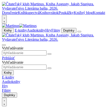
Doručenie
Kníhkupectvá
Knihovrátok
Poukážky
Knižný blog
Kontakt
E-knihy
Audioknihy
Hry
Filmy
Knihy
Doplnky
Vyhľadávanie
Prihlásiť
Vyhľadávanie
Knihy
E-knihy
Audioknihy
Hry
Filmy
Doplnky