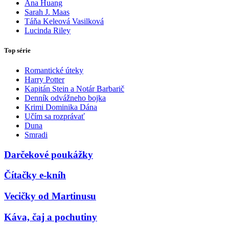
Ana Huang
Sarah J. Maas
Táňa Keleová Vasilková
Lucinda Riley
Top série
Romantické úteky
Harry Potter
Kapitán Stein a Notár Barbarič
Denník odvážneho bojka
Krimi Dominika Dána
Učím sa rozprávať
Duna
Smradi
Darčekové poukážky
Čítačky e-kníh
Vecičky od Martinusu
Káva, čaj a pochutiny