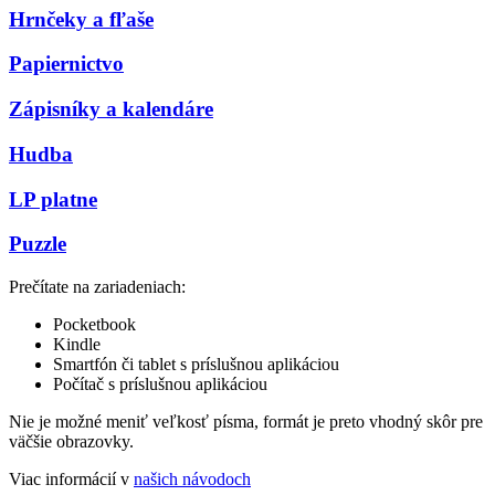
Hrnčeky a fľaše
Papiernictvo
Zápisníky a kalendáre
Hudba
LP platne
Puzzle
Prečítate na zariadeniach:
Pocketbook
Kindle
Smartfón či tablet s príslušnou aplikáciou
Počítač s príslušnou aplikáciou
Nie je možné meniť veľkosť písma, formát je preto vhodný skôr pre
väčšie obrazovky.
Viac informácií v
našich návodoch