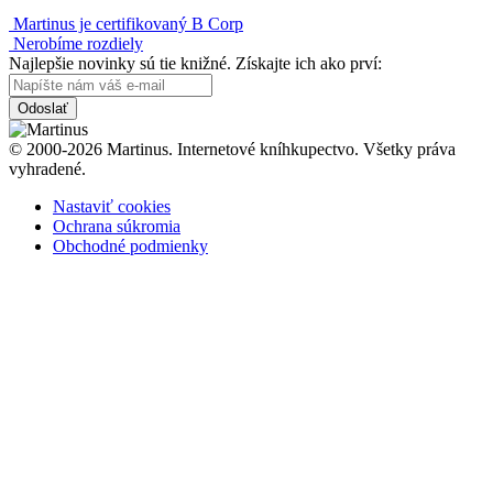
Martinus je certifikovaný B Corp
Nerobíme rozdiely
Najlepšie novinky sú tie knižné. Získajte ich ako prví:
Odoslať
© 2000-2026 Martinus. Internetové kníhkupectvo. Všetky práva
vyhradené.
Nastaviť cookies
Ochrana súkromia
Obchodné podmienky