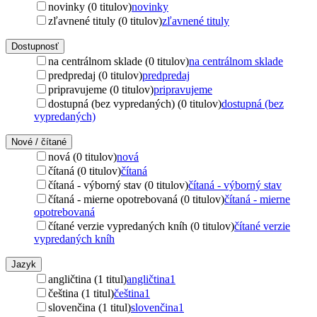
novinky (0 titulov)
novinky
zľavnené tituly (0 titulov)
zľavnené tituly
Dostupnosť
na centrálnom sklade (0 titulov)
na centrálnom sklade
predpredaj (0 titulov)
predpredaj
pripravujeme (0 titulov)
pripravujeme
dostupná (bez vypredaných) (0 titulov)
dostupná (bez
vypredaných)
Nové / čítané
nová (0 titulov)
nová
čítaná (0 titulov)
čítaná
čítaná - výborný stav (0 titulov)
čítaná - výborný stav
čítaná - mierne opotrebovaná (0 titulov)
čítaná - mierne
opotrebovaná
čítané verzie vypredaných kníh (0 titulov)
čítané verzie
vypredaných kníh
Jazyk
angličtina (1 titul)
angličtina
1
čeština (1 titul)
čeština
1
slovenčina (1 titul)
slovenčina
1