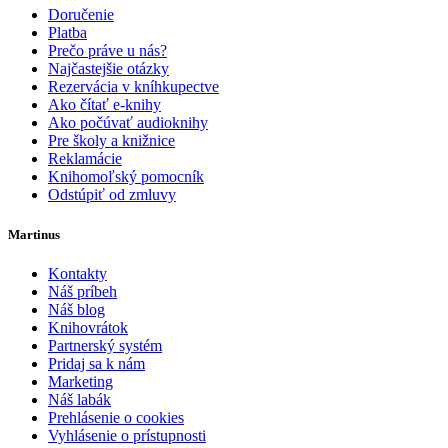
Doručenie
Platba
Prečo práve u nás?
Najčastejšie otázky
Rezervácia v kníhkupectve
Ako čítať e-knihy
Ako počúvať audioknihy
Pre školy a knižnice
Reklamácie
Knihomoľský pomocník
Odstúpiť od zmluvy
Martinus
Kontakty
Náš príbeh
Náš blog
Knihovrátok
Partnerský systém
Pridaj sa k nám
Marketing
Náš labák
Prehlásenie o cookies
Vyhlásenie o prístupnosti