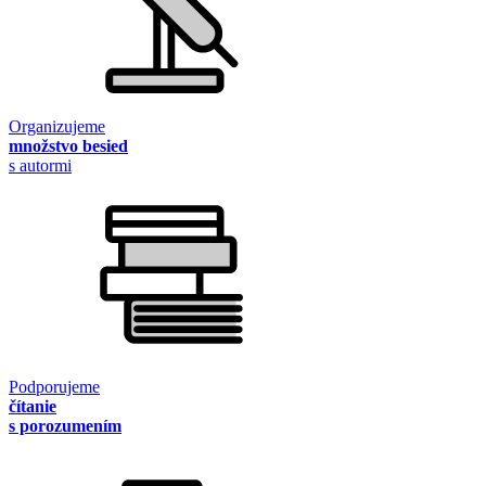
Organizujeme
množstvo besied
s autormi
Podporujeme
čítanie
s porozumením