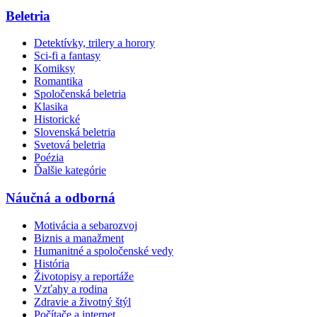
Beletria
Detektívky, trilery a horory
Sci-fi a fantasy
Komiksy
Romantika
Spoločenská beletria
Klasika
Historické
Slovenská beletria
Svetová beletria
Poézia
Ďalšie kategórie
Náučná a odborná
Motivácia a sebarozvoj
Biznis a manažment
Humanitné a spoločenské vedy
História
Životopisy a reportáže
Vzťahy a rodina
Zdravie a životný štýl
Počítače a internet