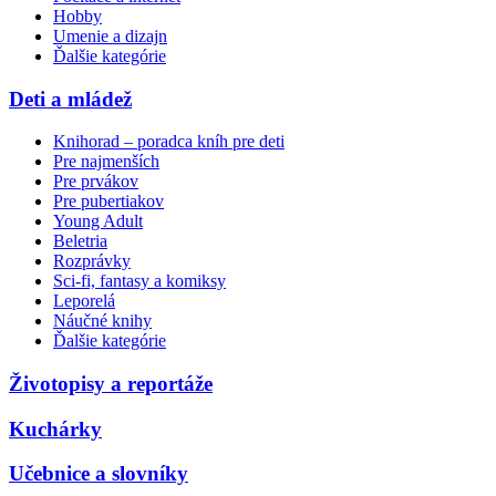
Hobby
Umenie a dizajn
Ďalšie kategórie
Deti a mládež
Knihorad – poradca kníh pre deti
Pre najmenších
Pre prvákov
Pre pubertiakov
Young Adult
Beletria
Rozprávky
Sci-fi, fantasy a komiksy
Leporelá
Náučné knihy
Ďalšie kategórie
Životopisy a reportáže
Kuchárky
Učebnice a slovníky