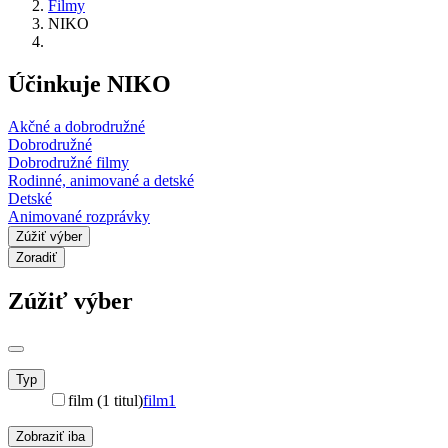
Filmy
NIKO
Účinkuje NIKO
Akčné a dobrodružné
Dobrodružné
Dobrodružné filmy
Rodinné, animované a detské
Detské
Animované rozprávky
Zúžiť výber
Zoradiť
Zúžiť výber
Typ
film (1 titul)
film
1
Zobraziť iba