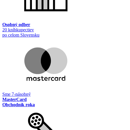
Osobný odber
20 kníhkupectiev
po celom Slovensku
Sme 7-násobný
MasterCard
Obchodník roka