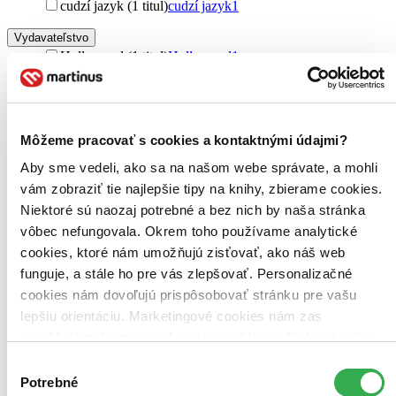
cudzí jazyk (1 titul)
cudzí jazyk
1
Vydavateľstvo
Hollywood (1 titul)
Hollywood
1
Zúžiť výber
Zoradiť
Môžeme pracovať s cookies a kontaktnými údajmi?
Aby sme vedeli, ako sa na našom webe správate, a mohli
vám zobraziť tie najlepšie tipy na knihy, zbierame cookies.
Bestsellery
Niektoré sú naozaj potrebné a bez nich by naša stránka
Top hodnotené
vôbec nefungovala. Okrem toho používame analytické
Novinky
cookies, ktoré nám umožňujú zisťovať, ako náš web
Najdrahšie
Najlacnejšie
funguje, a stále ho pre vás zlepšovať. Personalizačné
Najvyššia zľava
cookies nám dovoľujú prispôsobovať stránku pre vašu
lepšiu orientáciu. Marketingové cookies nám zas
umožňujú zobrazenie relevantnej reklamy. Niektoré údaje
zdieľame aj s tretími stranami. Veľmi by nám pomohlo,
Výber
keby sme mohli používať všetky tieto cookies. Ďakujeme!
Potrebné
súhlasu