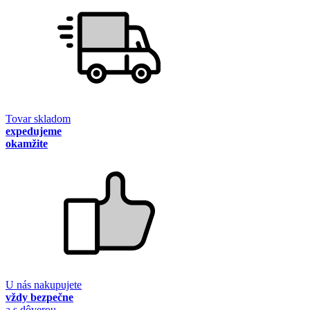
Tovar skladom
expedujeme
okamžite
U nás nakupujete
vždy bezpečne
a s dôverou