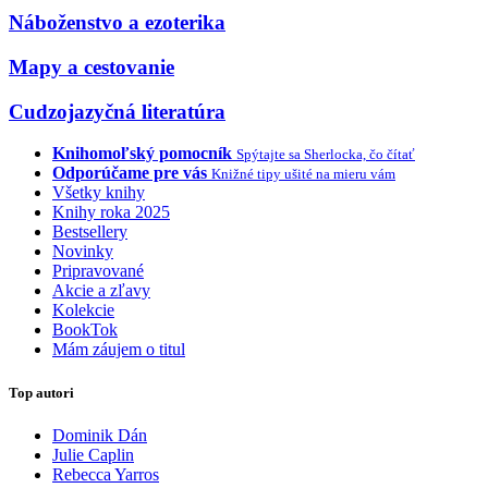
Náboženstvo a ezoterika
Mapy a cestovanie
Cudzojazyčná literatúra
Knihomoľský pomocník
Spýtajte sa Sherlocka, čo čítať
Odporúčame pre vás
Knižné tipy ušité na mieru vám
Všetky knihy
Knihy roka 2025
Bestsellery
Novinky
Pripravované
Akcie a zľavy
Kolekcie
BookTok
Mám záujem o titul
Top autori
Dominik Dán
Julie Caplin
Rebecca Yarros