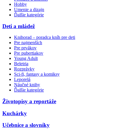
Hobby
Umenie a dizajn
Ďalšie kategórie
Deti a mládež
Knihorad – poradca kníh pre deti
Pre najmenších
Pre prvákov
Pre pubertiakov
Young Adult
Beletria
Rozprávky
Sci-fi, fantasy a komiksy
Leporelá
Náučné knihy
Ďalšie kategórie
Životopisy a reportáže
Kuchárky
Učebnice a slovníky