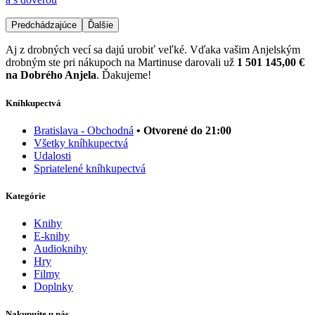
Predchádzajúce
Ďalšie
Aj z drobných vecí sa dajú urobiť veľké. Vďaka vašim Anjelským
drobným ste pri nákupoch na Martinuse darovali už
1 501 145,00 €
na Dobrého Anjela
. Ďakujeme!
Kníhkupectvá
Bratislava - Obchodná
• Otvorené do 21:00
Všetky kníhkupectvá
Udalosti
Spriatelené kníhkupectvá
Kategórie
Knihy
E-knihy
Audioknihy
Hry
Filmy
Doplnky
Nakupujte u nás