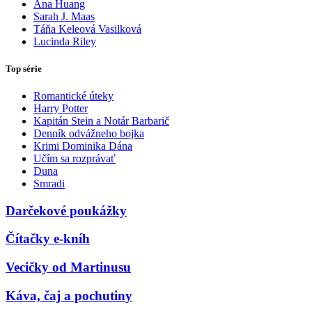
Ana Huang
Sarah J. Maas
Táňa Keleová Vasilková
Lucinda Riley
Top série
Romantické úteky
Harry Potter
Kapitán Stein a Notár Barbarič
Denník odvážneho bojka
Krimi Dominika Dána
Učím sa rozprávať
Duna
Smradi
Darčekové poukážky
Čítačky e-kníh
Vecičky od Martinusu
Káva, čaj a pochutiny