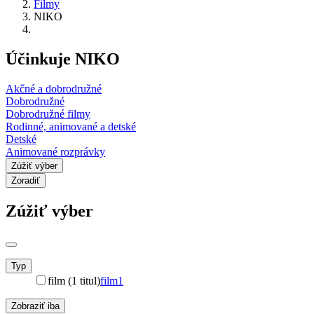
Filmy
NIKO
Účinkuje NIKO
Akčné a dobrodružné
Dobrodružné
Dobrodružné filmy
Rodinné, animované a detské
Detské
Animované rozprávky
Zúžiť výber
Zoradiť
Zúžiť výber
Typ
film (1 titul)
film
1
Zobraziť iba