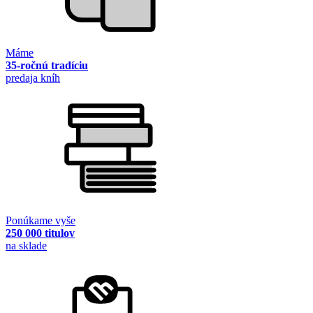
Máme
35-ročnú tradíciu
predaja kníh
Ponúkame vyše
250 000 titulov
na sklade