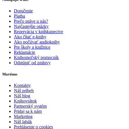
Doručenie
Platba
Prečo práve u nás?
Najčastejšie otázky
Rezervácia v kníhkupectve
Ako čítať e-knihy
Ako počúvať audioknihy
Pre školy a knižnice
Reklamácie
Knihomoľský pomocník
Odstúpiť od zmluvy
Martinus
Kontakty
Náš príbeh
Náš blog
Knihovrátok
Partnerský systém
Pridaj sa k nám
Marketing
Náš labák
Prehlásenie o cookies