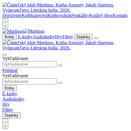
Doručenie
Kníhkupectvá
Knihovrátok
Poukážky
Knižný blog
Kontakt
E-knihy
Audioknihy
Hry
Filmy
Knihy
Doplnky
Vyhľadávanie
Prihlásiť
Vyhľadávanie
Knihy
E-knihy
Audioknihy
Hry
Filmy
Doplnky