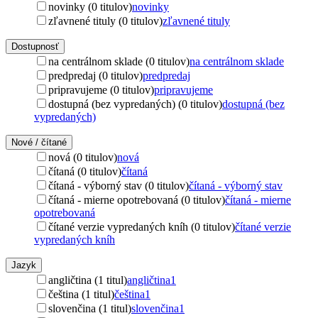
novinky (0 titulov)
novinky
zľavnené tituly (0 titulov)
zľavnené tituly
Dostupnosť
na centrálnom sklade (0 titulov)
na centrálnom sklade
predpredaj (0 titulov)
predpredaj
pripravujeme (0 titulov)
pripravujeme
dostupná (bez vypredaných) (0 titulov)
dostupná (bez
vypredaných)
Nové / čítané
nová (0 titulov)
nová
čítaná (0 titulov)
čítaná
čítaná - výborný stav (0 titulov)
čítaná - výborný stav
čítaná - mierne opotrebovaná (0 titulov)
čítaná - mierne
opotrebovaná
čítané verzie vypredaných kníh (0 titulov)
čítané verzie
vypredaných kníh
Jazyk
angličtina (1 titul)
angličtina
1
čeština (1 titul)
čeština
1
slovenčina (1 titul)
slovenčina
1