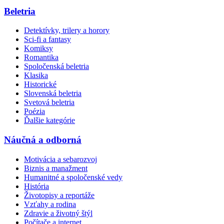
Beletria
Detektívky, trilery a horory
Sci-fi a fantasy
Komiksy
Romantika
Spoločenská beletria
Klasika
Historické
Slovenská beletria
Svetová beletria
Poézia
Ďalšie kategórie
Náučná a odborná
Motivácia a sebarozvoj
Biznis a manažment
Humanitné a spoločenské vedy
História
Životopisy a reportáže
Vzťahy a rodina
Zdravie a životný štýl
Počítače a internet