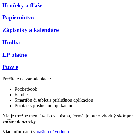
Hrnčeky a fľaše
Papiernictvo
Zápisníky a kalendáre
Hudba
LP platne
Puzzle
Prečítate na zariadeniach:
Pocketbook
Kindle
Smartfón či tablet s príslušnou aplikáciou
Počítač s príslušnou aplikáciou
Nie je možné meniť veľkosť písma, formát je preto vhodný skôr pre
väčšie obrazovky.
Viac informácií v
našich návodoch