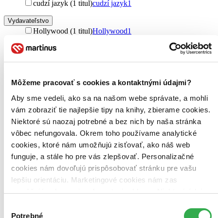
cudzí jazyk (1 titul)
cudzí jazyk
1
Vydavateľstvo
Hollywood (1 titul)
Hollywood
1
Zúžiť výber
Zoradiť
Môžeme pracovať s cookies a kontaktnými údajmi?
Aby sme vedeli, ako sa na našom webe správate, a mohli
vám zobraziť tie najlepšie tipy na knihy, zbierame cookies.
Bestsellery
Niektoré sú naozaj potrebné a bez nich by naša stránka
Top hodnotené
Novinky
vôbec nefungovala. Okrem toho používame analytické
Najdrahšie
cookies, ktoré nám umožňujú zisťovať, ako náš web
Najlacnejšie
funguje, a stále ho pre vás zlepšovať. Personalizačné
Najvyššia zľava
cookies nám dovoľujú prispôsobovať stránku pre vašu
lepšiu orientáciu. Marketingové cookies nám zas
umožňujú zobrazenie relevantnej reklamy. Niektoré údaje
zdieľame aj s tretími stranami. Veľmi by nám pomohlo,
Výber
keby sme mohli používať všetky tieto cookies. Ďakujeme!
Potrebné
súhlasu