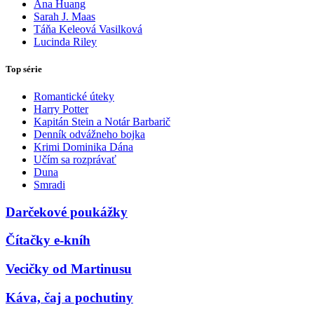
Ana Huang
Sarah J. Maas
Táňa Keleová Vasilková
Lucinda Riley
Top série
Romantické úteky
Harry Potter
Kapitán Stein a Notár Barbarič
Denník odvážneho bojka
Krimi Dominika Dána
Učím sa rozprávať
Duna
Smradi
Darčekové poukážky
Čítačky e-kníh
Vecičky od Martinusu
Káva, čaj a pochutiny