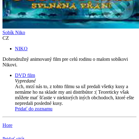
Sobík Niko
CZ
NIKO
Dobrodružný animovaný film pre celú rodinu o malom sobíkovi
Nikovi.
DVD film
Vypredané
Ach, mrzí nás to, z tohto filmu sa už predali všetky kusy a
nemáme ho na sklade my ani distribútor :( Teoreticky však
môžete mať šťastie v niektorých iných obchodoch, ktoré ešte
nepredali posledné kusy.
Pridať do zoznamu
Hore
Pridať citát