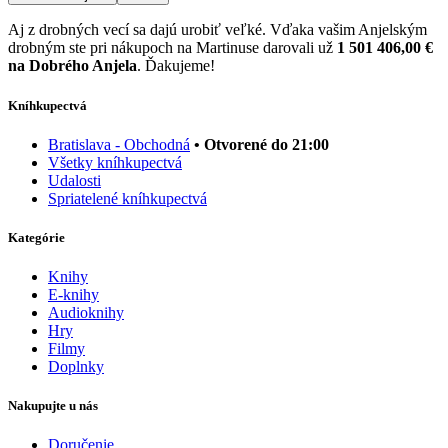
Aj z drobných vecí sa dajú urobiť veľké. Vďaka vašim Anjelským
drobným ste pri nákupoch na Martinuse darovali už
1 501 406,00 €
na Dobrého Anjela
. Ďakujeme!
Kníhkupectvá
Bratislava - Obchodná
• Otvorené do 21:00
Všetky kníhkupectvá
Udalosti
Spriatelené kníhkupectvá
Kategórie
Knihy
E-knihy
Audioknihy
Hry
Filmy
Doplnky
Nakupujte u nás
Doručenie