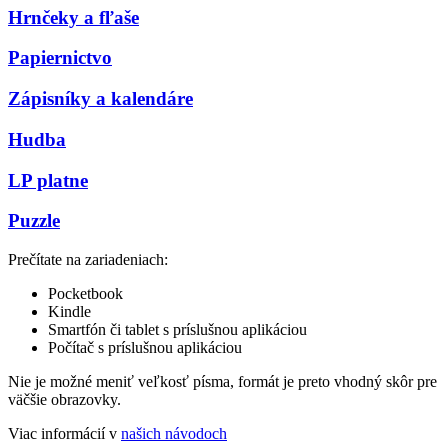
Hrnčeky a fľaše
Papiernictvo
Zápisníky a kalendáre
Hudba
LP platne
Puzzle
Prečítate na zariadeniach:
Pocketbook
Kindle
Smartfón či tablet s príslušnou aplikáciou
Počítač s príslušnou aplikáciou
Nie je možné meniť veľkosť písma, formát je preto vhodný skôr pre
väčšie obrazovky.
Viac informácií v
našich návodoch