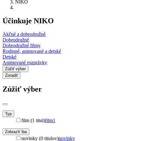
NIKO
Účinkuje NIKO
Akčné a dobrodružné
Dobrodružné
Dobrodružné filmy
Rodinné, animované a detské
Detské
Animované rozprávky
Zúžiť výber
Zoradiť
Zúžiť výber
Typ
film (1 titul)
film
1
Zobraziť iba
novinky (0 titulov)
novinky