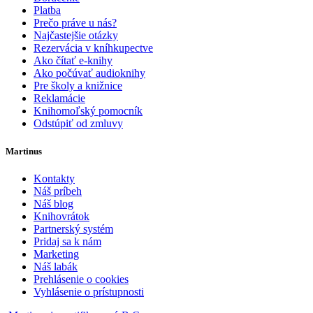
Platba
Prečo práve u nás?
Najčastejšie otázky
Rezervácia v kníhkupectve
Ako čítať e-knihy
Ako počúvať audioknihy
Pre školy a knižnice
Reklamácie
Knihomoľský pomocník
Odstúpiť od zmluvy
Martinus
Kontakty
Náš príbeh
Náš blog
Knihovrátok
Partnerský systém
Pridaj sa k nám
Marketing
Náš labák
Prehlásenie o cookies
Vyhlásenie o prístupnosti