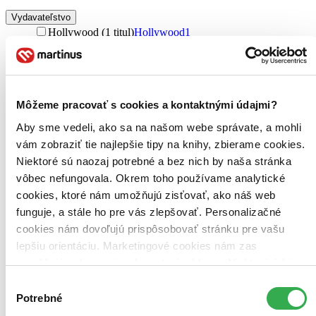
Vydavateľstvo
Hollywood (1 titul)
Hollywood
1
Zúžiť výber
Zoradiť
Môžeme pracovať s cookies a kontaktnými údajmi?
Aby sme vedeli, ako sa na našom webe správate, a mohli
vám zobraziť tie najlepšie tipy na knihy, zbierame cookies.
Bestsellery
Niektoré sú naozaj potrebné a bez nich by naša stránka
Top hodnotené
vôbec nefungovala. Okrem toho používame analytické
Novinky
Najdrahšie
cookies, ktoré nám umožňujú zisťovať, ako náš web
Najlacnejšie
funguje, a stále ho pre vás zlepšovať. Personalizačné
Najvyššia zľava
cookies nám dovoľujú prispôsobovať stránku pre vašu
lepšiu orientáciu. Marketingové cookies nám zas
umožňujú zobrazenie relevantnej reklamy. Niektoré údaje
zdieľame aj s tretími stranami. Veľmi by nám pomohlo,
Výber
keby sme mohli používať všetky tieto cookies. Ďakujeme!
Potrebné
súhlasu