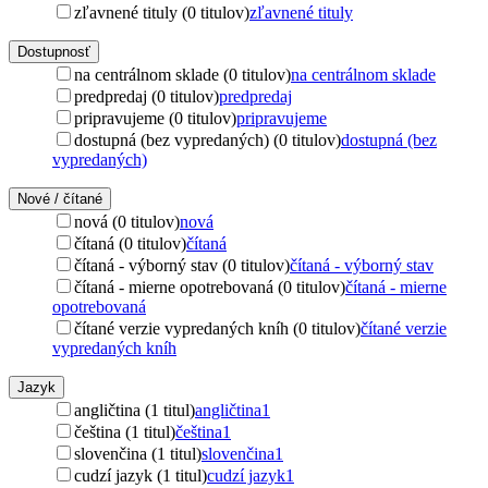
zľavnené tituly (0 titulov)
zľavnené tituly
Dostupnosť
na centrálnom sklade (0 titulov)
na centrálnom sklade
predpredaj (0 titulov)
predpredaj
pripravujeme (0 titulov)
pripravujeme
dostupná (bez vypredaných) (0 titulov)
dostupná (bez
vypredaných)
Nové / čítané
nová (0 titulov)
nová
čítaná (0 titulov)
čítaná
čítaná - výborný stav (0 titulov)
čítaná - výborný stav
čítaná - mierne opotrebovaná (0 titulov)
čítaná - mierne
opotrebovaná
čítané verzie vypredaných kníh (0 titulov)
čítané verzie
vypredaných kníh
Jazyk
angličtina (1 titul)
angličtina
1
čeština (1 titul)
čeština
1
slovenčina (1 titul)
slovenčina
1
cudzí jazyk (1 titul)
cudzí jazyk
1