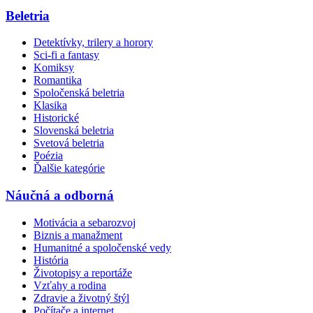
Beletria
Detektívky, trilery a horory
Sci-fi a fantasy
Komiksy
Romantika
Spoločenská beletria
Klasika
Historické
Slovenská beletria
Svetová beletria
Poézia
Ďalšie kategórie
Náučná a odborná
Motivácia a sebarozvoj
Biznis a manažment
Humanitné a spoločenské vedy
História
Životopisy a reportáže
Vzťahy a rodina
Zdravie a životný štýl
Počítače a internet