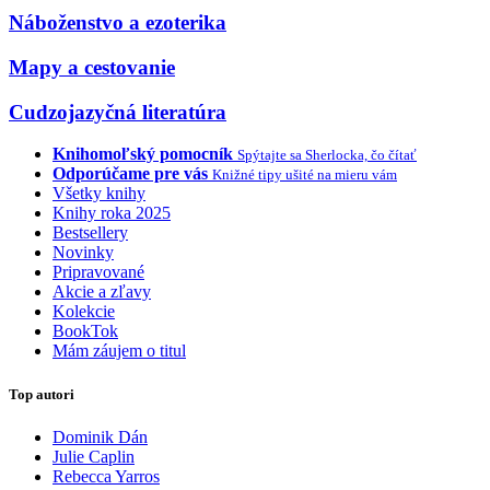
Náboženstvo a ezoterika
Mapy a cestovanie
Cudzojazyčná literatúra
Knihomoľský pomocník
Spýtajte sa Sherlocka, čo čítať
Odporúčame pre vás
Knižné tipy ušité na mieru vám
Všetky knihy
Knihy roka 2025
Bestsellery
Novinky
Pripravované
Akcie a zľavy
Kolekcie
BookTok
Mám záujem o titul
Top autori
Dominik Dán
Julie Caplin
Rebecca Yarros