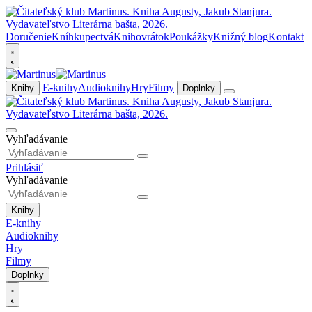
Doručenie
Kníhkupectvá
Knihovrátok
Poukážky
Knižný blog
Kontakt
E-knihy
Audioknihy
Hry
Filmy
Knihy
Doplnky
Vyhľadávanie
Prihlásiť
Vyhľadávanie
Knihy
E-knihy
Audioknihy
Hry
Filmy
Doplnky