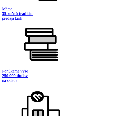
Máme
35-ročnú tradíciu
predaja kníh
Ponúkame vyše
250 000 titulov
na sklade