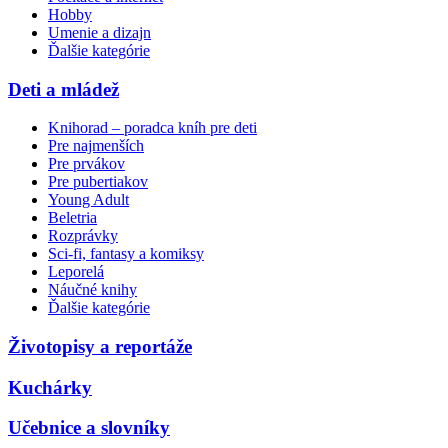
Hobby
Umenie a dizajn
Ďalšie kategórie
Deti a mládež
Knihorad – poradca kníh pre deti
Pre najmenších
Pre prvákov
Pre pubertiakov
Young Adult
Beletria
Rozprávky
Sci-fi, fantasy a komiksy
Leporelá
Náučné knihy
Ďalšie kategórie
Životopisy a reportáže
Kuchárky
Učebnice a slovníky