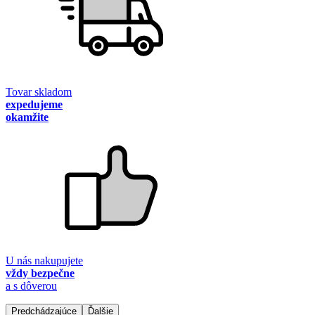
Tovar skladom
expedujeme
okamžite
U nás nakupujete
vždy bezpečne
a s dôverou
Predchádzajúce
Ďalšie