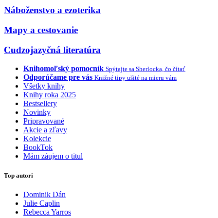
Náboženstvo a ezoterika
Mapy a cestovanie
Cudzojazyčná literatúra
Knihomoľský pomocník
Spýtajte sa Sherlocka, čo čítať
Odporúčame pre vás
Knižné tipy ušité na mieru vám
Všetky knihy
Knihy roka 2025
Bestsellery
Novinky
Pripravované
Akcie a zľavy
Kolekcie
BookTok
Mám záujem o titul
Top autori
Dominik Dán
Julie Caplin
Rebecca Yarros