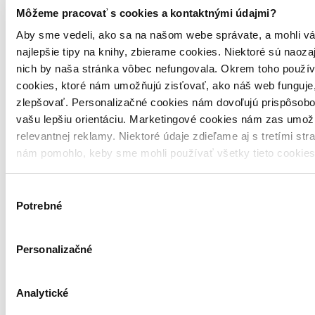
Môžeme pracovať s cookies a kontaktnými údajmi?
Aby sme vedeli, ako sa na našom webe správate, a mohli vá
najlepšie tipy na knihy, zbierame cookies. Niektoré sú naoza
nich by naša stránka vôbec nefungovala. Okrem toho použí
cookies, ktoré nám umožňujú zisťovať, ako náš web funguje,
zlepšovať. Personalizačné cookies nám dovoľujú prispôsobo
vašu lepšiu orientáciu. Marketingové cookies nám zas umož
relevantnej reklamy. Niektoré údaje zdieľame aj s tretími str
nám pomohlo, keby sme mohli používať všetky tieto cookie
Výber
Potrebné
súhlasu
Personalizačné
Ariol
Taký oslík ako ty a ja
Analytické