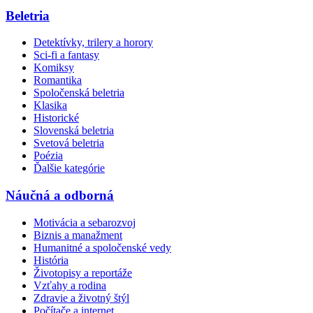
Beletria
Detektívky, trilery a horory
Sci-fi a fantasy
Komiksy
Romantika
Spoločenská beletria
Klasika
Historické
Slovenská beletria
Svetová beletria
Poézia
Ďalšie kategórie
Náučná a odborná
Motivácia a sebarozvoj
Biznis a manažment
Humanitné a spoločenské vedy
História
Životopisy a reportáže
Vzťahy a rodina
Zdravie a životný štýl
Počítače a internet