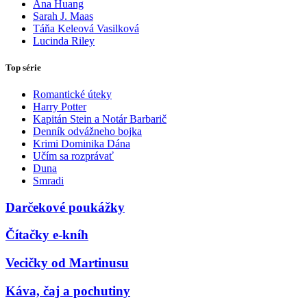
Ana Huang
Sarah J. Maas
Táňa Keleová Vasilková
Lucinda Riley
Top série
Romantické úteky
Harry Potter
Kapitán Stein a Notár Barbarič
Denník odvážneho bojka
Krimi Dominika Dána
Učím sa rozprávať
Duna
Smradi
Darčekové poukážky
Čítačky e-kníh
Vecičky od Martinusu
Káva, čaj a pochutiny