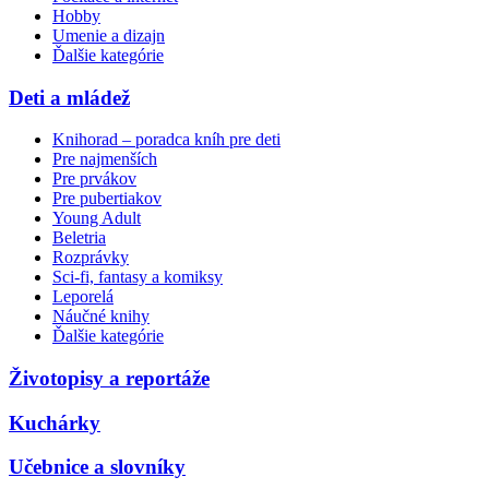
Hobby
Umenie a dizajn
Ďalšie kategórie
Deti a mládež
Knihorad – poradca kníh pre deti
Pre najmenších
Pre prvákov
Pre pubertiakov
Young Adult
Beletria
Rozprávky
Sci-fi, fantasy a komiksy
Leporelá
Náučné knihy
Ďalšie kategórie
Životopisy a reportáže
Kuchárky
Učebnice a slovníky