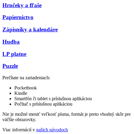
Hrnčeky a fľaše
Papiernictvo
Zápisníky a kalendáre
Hudba
LP platne
Puzzle
Prečítate na zariadeniach:
Pocketbook
Kindle
Smartfón či tablet s príslušnou aplikáciou
Počítač s príslušnou aplikáciou
Nie je možné meniť veľkosť písma, formát je preto vhodný skôr pre
väčšie obrazovky.
Viac informácií v
našich návodoch