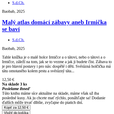
S.d.Ch.
Baobab, 2025
Malý atlas domácí zábavy aneb Irmička
se baví
S.d.Ch.
Baobab, 2025
Tahle knížka je o malé holce Irmičce a o tátovi, nebo o tátovi a o
Irmičce, záleží na tom, jak se to vezme a jak ji budete číst. Zábava to
je pro hlavní postavy i pro nás: dospělé i děti. Svérázná holčička má
tátu omotaného kolem prstu a svérázný táta...
12,50 €
Na sklade 3 ks
Posielame ihneď
Túto knihu máme síce aktuálne na sklade, máme však už iba
posledné kusy. Ak ju chcete mať rýchlo, ponáhľajte sa! Dodanie
ďalších môže trvať dlhšie, zvyčajne do piatich dní.
Kúpiť za 12,50 €
Vložiť do košíka