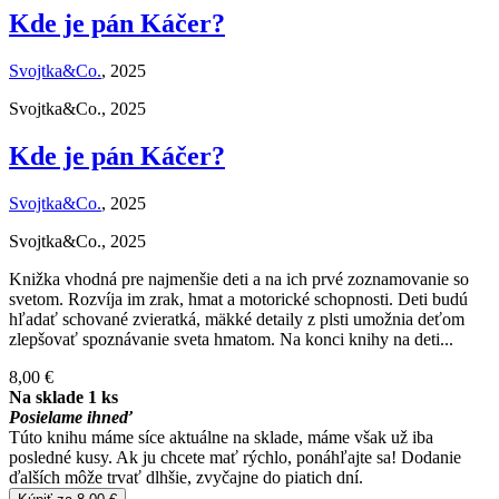
Kde je pán Káčer?
Svojtka&Co.
, 2025
Svojtka&Co., 2025
Kde je pán Káčer?
Svojtka&Co.
, 2025
Svojtka&Co., 2025
Knižka vhodná pre najmenšie deti a na ich prvé zoznamovanie so
svetom. Rozvíja im zrak, hmat a motorické schopnosti. Deti budú
hľadať schované zvieratká, mäkké detaily z plsti umožnia deťom
zlepšovať spoznávanie sveta hmatom. Na konci knihy na deti...
8,00 €
Na sklade 1 ks
Posielame ihneď
Túto knihu máme síce aktuálne na sklade, máme však už iba
posledné kusy. Ak ju chcete mať rýchlo, ponáhľajte sa! Dodanie
ďalších môže trvať dlhšie, zvyčajne do piatich dní.