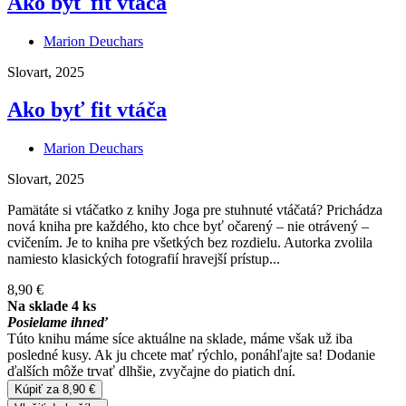
Ako byť fit vtáča
Marion Deuchars
Slovart, 2025
Ako byť fit vtáča
Marion Deuchars
Slovart, 2025
Pamätáte si vtáčatko z knihy Joga pre stuhnuté vtáčatá? Prichádza
nová kniha pre každého, kto chce byť očarený – nie otrávený –
cvičením. Je to kniha pre všetkých bez rozdielu. Autorka zvolila
namiesto klasických fotografií hravejší prístup...
8,90 €
Na sklade 4 ks
Posielame ihneď
Túto knihu máme síce aktuálne na sklade, máme však už iba
posledné kusy. Ak ju chcete mať rýchlo, ponáhľajte sa! Dodanie
ďalších môže trvať dlhšie, zvyčajne do piatich dní.
Kúpiť za 8,90 €