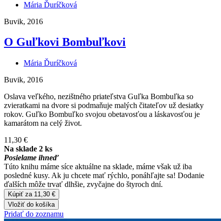
Mária Ďuríčková
Buvik, 2016
O Guľkovi Bombuľkovi
Mária Ďuríčková
Buvik, 2016
Oslava veľkého, nezištného priateľstva Guľka Bombuľka so
zvieratkami na dvore si podmaňuje malých čitateľov už desiatky
rokov. Guľko Bombuľko svojou obetavosťou a láskavosťou je
kamarátom na celý život.
11,30 €
Na sklade 2 ks
Posielame ihneď
Túto knihu máme síce aktuálne na sklade, máme však už iba
posledné kusy. Ak ju chcete mať rýchlo, ponáhľajte sa! Dodanie
ďalších môže trvať dlhšie, zvyčajne do štyroch dní.
Kúpiť za 11,30 €
Vložiť do košíka
Pridať do zoznamu