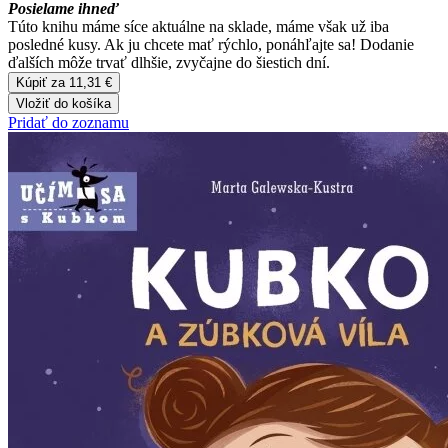
Posielame ihneď
Túto knihu máme síce aktuálne na sklade, máme však už iba
posledné kusy. Ak ju chcete mať rýchlo, ponáhľajte sa! Dodanie
ďalších môže trvať dlhšie, zvyčajne do šiestich dní.
Kúpiť za 11,31 €
Vložiť do košíka
Pridať do zoznamu