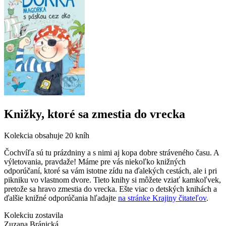
Knižky, ktoré sa zmestia do vrecka
Kolekcia obsahuje
20 kníh
Čochvíľa sú tu prázdniny a s nimi aj kopa dobre stráveného času. A
výletovania, pravdaže! Máme pre vás niekoľko knižných
odporúčaní, ktoré sa vám istotne zídu na ďalekých cestách, ale i pri
pikniku vo vlastnom dvore. Tieto knihy si môžete vziať kamkoľvek,
pretože sa hravo zmestia do vrecka. Ešte viac o detských knihách a
ďalšie knižné odporúčania hľadajte
na stránke Krajiny čitateľov
.
Kolekciu zostavila
Zuzana Bránická