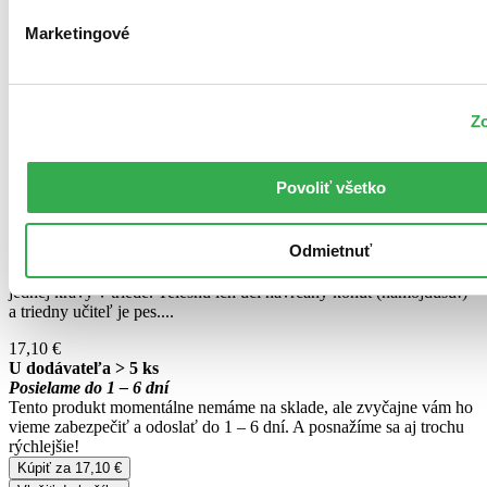
Emmanuel Guibert
Marketingové
E.J. Publishing, 2025
Ariol
Zo
Taký oslík ako ty a ja
Emmanuel Guibert
Povoliť všetko
E.J. Publishing, 2025
Odmietnuť
Ariol je modrý oslík v okuliaroch. Býva so svojimi rodičmi na kraji
mesta, jeho najlepší kamoš je prasa a Ariol je tak trochu buchnutý do
jednej kravy v triede. Telesnú ich učí navrčaný kohút (namojdušu!)
a triedny učiteľ je pes....
17,10 €
U dodávateľa > 5 ks
Posielame do 1 – 6 dní
Tento produkt momentálne nemáme na sklade, ale zvyčajne vám ho
vieme zabezpečiť a odoslať do 1 – 6 dní. A posnažíme sa aj trochu
rýchlejšie!
Kúpiť za 17,10 €