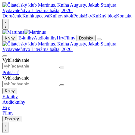
Doručenie
Kníhkupectvá
Knihovrátok
Poukážky
Knižný blog
Kontakt
E-knihy
Audioknihy
Hry
Filmy
Knihy
Doplnky
Vyhľadávanie
Prihlásiť
Vyhľadávanie
Knihy
E-knihy
Audioknihy
Hry
Filmy
Doplnky