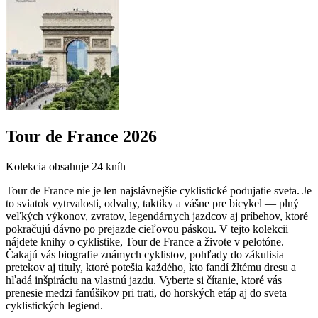
Tour de France 2026
Kolekcia obsahuje
24 kníh
Tour de France nie je len najslávnejšie cyklistické podujatie sveta. Je
to sviatok vytrvalosti, odvahy, taktiky a vášne pre bicykel — plný
veľkých výkonov, zvratov, legendárnych jazdcov aj príbehov, ktoré
pokračujú dávno po prejazde cieľovou páskou. V tejto kolekcii
nájdete knihy o cyklistike, Tour de France a živote v pelotóne.
Čakajú vás biografie známych cyklistov, pohľady do zákulisia
pretekov aj tituly, ktoré potešia každého, kto fandí žltému dresu a
hľadá inšpiráciu na vlastnú jazdu. Vyberte si čítanie, ktoré vás
prenesie medzi fanúšikov pri trati, do horských etáp aj do sveta
cyklistických legiend.