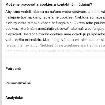
Môžeme pracovať s cookies a kontaktnými údajmi?
Aby sme vedeli, ako sa na našom webe správate, a mohli vá
najlepšie tipy na knihy, zbierame cookies. Niektoré sú naoza
nich by naša stránka vôbec nefungovala. Okrem toho použí
cookies, ktoré nám umožňujú zisťovať, ako náš web funguje,
zlepšovať. Personalizačné cookies nám dovoľujú prispôsobo
vašu lepšiu orientáciu. Marketingové cookies nám zas umož
relevantnej reklamy. Niektoré údaje zdieľame aj s tretími str
nám pomohlo, keby sme mohli používať všetky tieto cookie
Výber
Potrebné
súhlasu
Personalizačné
One Way Ticket
Analytické
Nine Lives on Two Wheels