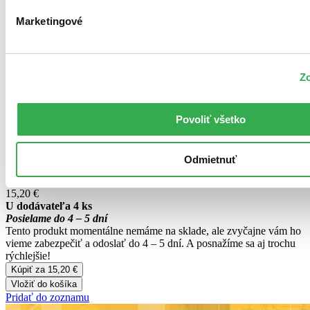
Jonathan Vaughters
Marketingové
Quercus, 2020
One Way Ticket
Zo
Nine Lives on Two Wheels
Povoliť všetko
Jonathan Vaughters
Quercus, 2020
Odmietnuť
ONE WAY TICKET is the story of a man and modern cycling.
15,20 €
U dodávateľa 4 ks
Posielame do 4 – 5 dní
Tento produkt momentálne nemáme na sklade, ale zvyčajne vám ho
vieme zabezpečiť a odoslať do 4 – 5 dní. A posnažíme sa aj trochu
rýchlejšie!
Kúpiť za 15,20 €
Vložiť do košíka
Pridať do zoznamu