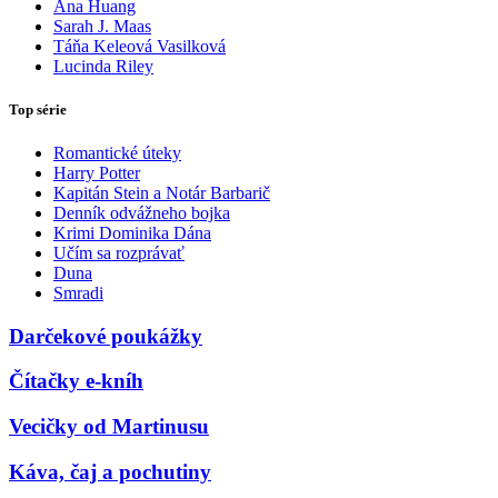
Ana Huang
Sarah J. Maas
Táňa Keleová Vasilková
Lucinda Riley
Top série
Romantické úteky
Harry Potter
Kapitán Stein a Notár Barbarič
Denník odvážneho bojka
Krimi Dominika Dána
Učím sa rozprávať
Duna
Smradi
Darčekové poukážky
Čítačky e-kníh
Vecičky od Martinusu
Káva, čaj a pochutiny