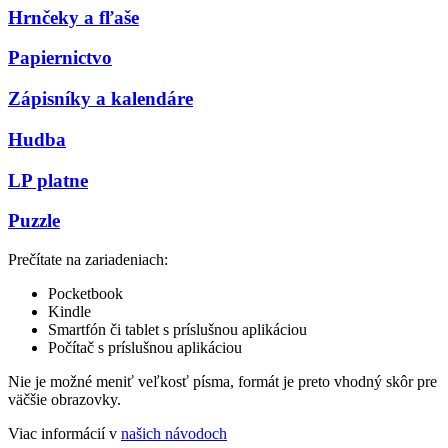
Hrnčeky a fľaše
Papiernictvo
Zápisníky a kalendáre
Hudba
LP platne
Puzzle
Prečítate na zariadeniach:
Pocketbook
Kindle
Smartfón či tablet s príslušnou aplikáciou
Počítač s príslušnou aplikáciou
Nie je možné meniť veľkosť písma, formát je preto vhodný skôr pre
väčšie obrazovky.
Viac informácií v
našich návodoch