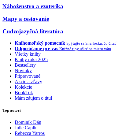
Náboženstvo a ezoterika
Mapy a cestovanie
Cudzojazyčná literatúra
Knihomoľský pomocník
Spýtajte sa Sherlocka, čo čítať
Odporúčame pre vás
Knižné tipy ušité na mieru vám
Všetky knihy
Knihy roka 2025
Bestsellery
Novinky
Pripravované
Akcie a zľavy
Kolekcie
BookTok
Mám záujem o titul
Top autori
Dominik Dán
Julie Caplin
Rebecca Yarros