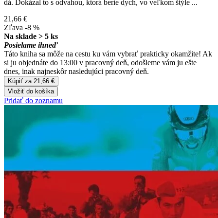
dá. Dokázal to s odvahou, ktorá berie dych, vo veľkom štýle ...
21,66 €
Zľava -8 %
Na sklade > 5 ks
Posielame ihneď
Táto kniha sa môže na cestu ku vám vybrať prakticky okamžite! Ak
si ju objednáte do 13:00 v pracovný deň, odošleme vám ju ešte
dnes, inak najneskôr nasledujúci pracovný deň.
Kúpiť za 21,66 €
Vložiť do košíka
Pridať do zoznamu