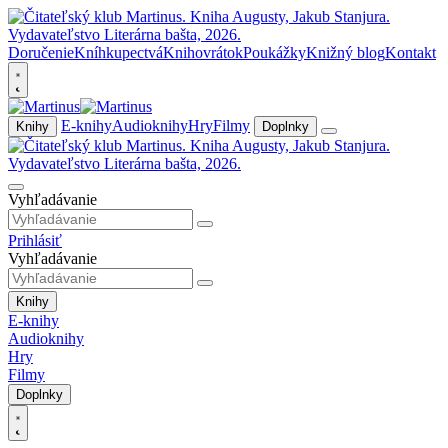
Doručenie
Kníhkupectvá
Knihovrátok
Poukážky
Knižný blog
Kontakt
E-knihy
Audioknihy
Hry
Filmy
Knihy
Doplnky
Vyhľadávanie
Prihlásiť
Vyhľadávanie
Knihy
E-knihy
Audioknihy
Hry
Filmy
Doplnky