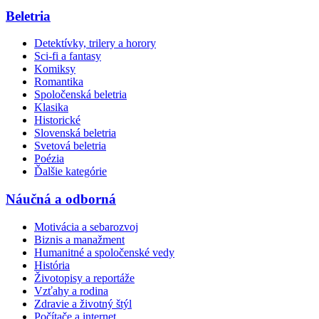
Beletria
Detektívky, trilery a horory
Sci-fi a fantasy
Komiksy
Romantika
Spoločenská beletria
Klasika
Historické
Slovenská beletria
Svetová beletria
Poézia
Ďalšie kategórie
Náučná a odborná
Motivácia a sebarozvoj
Biznis a manažment
Humanitné a spoločenské vedy
História
Životopisy a reportáže
Vzťahy a rodina
Zdravie a životný štýl
Počítače a internet