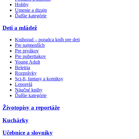
Hobby
Umenie a dizajn
Ďalšie kategórie
Deti a mládež
Knihorad – poradca kníh pre deti
Pre najmenších
Pre prvákov
Pre pubertiakov
Young Adult
Beletria
Rozprávky
Sci-fi, fantasy a komiksy
Leporelá
Náučné knihy
Ďalšie kategórie
Životopisy a reportáže
Kuchárky
Učebnice a slovníky