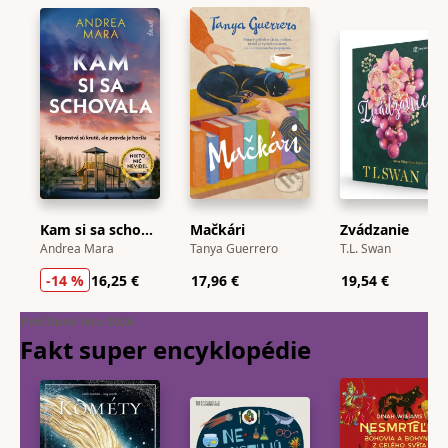
Kam si sa schovala
Mačkári
Zvádzanie
Andrea Mara
Tanya Guerrero
T.L. Swan
-14 %
16,25 €
17,96 €
19,54 €
Prečítané leto 2026
Fakt super
encyklopédie