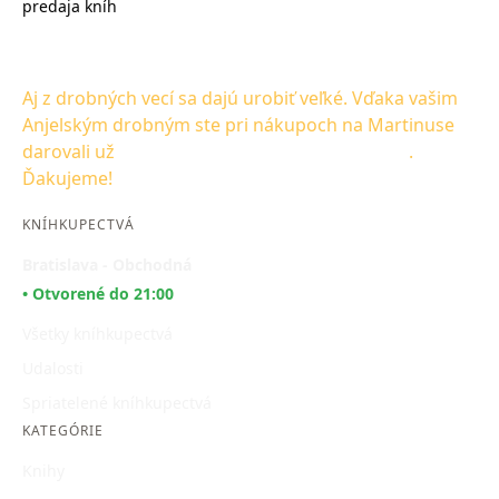
predaja kníh
na
Aj z drobných vecí sa dajú urobiť veľké. Vďaka vašim
Anjelským drobným ste pri nákupoch na Martinuse
darovali už
1 501 145,00 € na Dobrého Anjela
.
Ďakujeme!
KNÍHKUPECTVÁ
Bratislava - Obchodná
• Otvorené do 21:00
Všetky kníhkupectvá
Udalosti
Spriatelené kníhkupectvá
KATEGÓRIE
Knihy