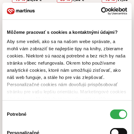
Čo vychádza v auguste?
Augustové knižné novinky
2026
Môžeme pracovať s cookies a kontaktnými údajmi?
Aby sme vedeli, ako sa na našom webe správate, a
mohli vám zobraziť tie najlepšie tipy na knihy, zbierame
cookies. Niektoré sú naozaj potrebné a bez nich by naša
stránka vôbec nefungovala. Okrem toho používame
analytické cookies, ktoré nám umožňujú zisťovať, ako
náš web funguje, a stále ho pre vás zlepšovať.
Personalizačné cookies nám dovoľujú prispôsobovať
stránku pre vašu lepšiu orientáciu. Marketingové cookies
Kam si sa schovala
Nový domov v Hedgehog Hollow
nám zas umožňujú zobrazenie relevantnej reklamy.
Andrea Mara
Jessica Redland
G.T. Karber
Niektoré údaje zdieľame aj s tretími stranami. Veľmi by
Výber
-14 %
16,25 €
-14 %
20,55 €
13,75 €
nám pomohlo, keby sme mohli používať všetky tieto
Potrebné
súhlasu
cookies. Ďakujeme!
Od Homérovho eposu k moderným príbehom
Čo čítať po
Odysei?
Personalizačné