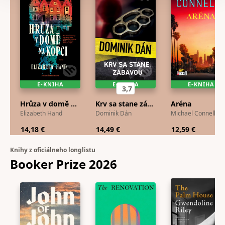
E-KNIHA
E-KNIHA
E-KNIHA
3,7
Hrůza v domě na kopci
Krv sa stane zábavou
Aréna
Elizabeth Hand
Dominik Dán
Michael Connelly
14,18 €
14,49 €
12,59 €
Knihy z oficiálneho longlistu
Booker Prize
2026