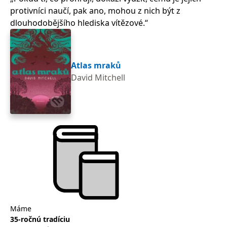
protivníci naučí, pak ano, mohou z nich být z
dlouhodobějšího hlediska vítězové.
Atlas mraků
David Mitchell
Máme
Po
35-ročnú tradíciu
25