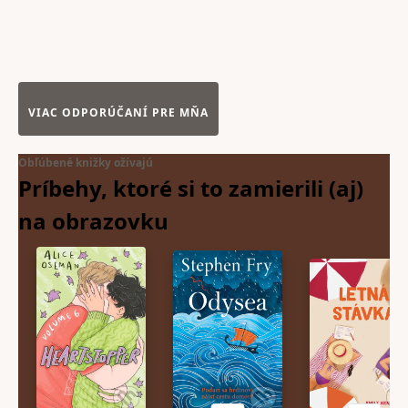
VIAC ODPORÚČANÍ PRE MŇA
Obľúbené knižky ožívajú
Príbehy, ktoré si to zamierili (aj)
na
obrazovku