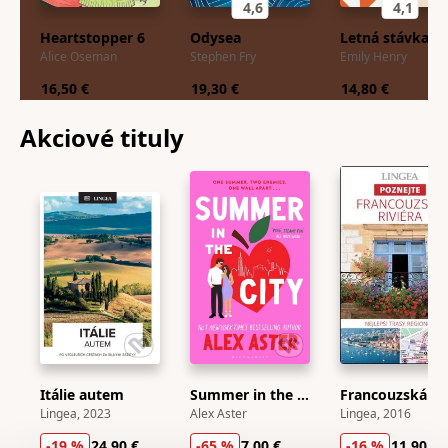
4,6
4,1
Heartstopper 6
Odysea
Letná stávka
Alice Oseman
Stephen Fry
Emily Henry
16,50 €
19,30 €
14,80 €
Akciové
tituly
Itálie autem
Summer in the City
Franco
Lingea, 2023
Alex Aster
Lingea, 2016
-19 %
24,90 €
-65 %
7,00 €
-16 %
11,90 €