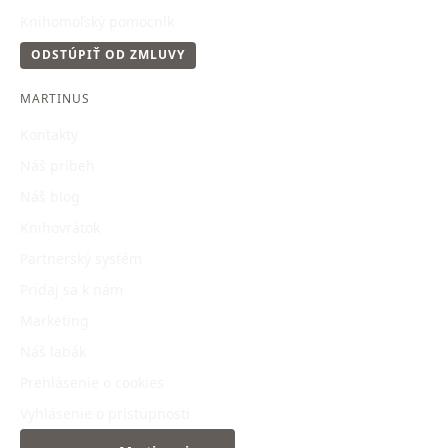
Knihomoľský pomocník
ODSTÚPIŤ OD ZMLUVY
MARTINUS
Kontakty
Náš príbeh
Náš blog
Knihovrátok
Partnerský systém
Pridaj sa k nám
Marketing
Náš labák
Prehlásenie o cookies
Vyhlásenie o prístupnosti