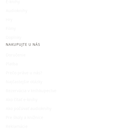
E-knihy
Audioknihy
Hry
Filmy
Doplnky
NAKUPUJTE U NÁS
Doručenie
Platba
Prečo práve u nás?
Najčastejšie otázky
Rezervácia v kníhkupectve
Ako čítať e-knihy
Ako počúvať audioknihy
Pre školy a knižnice
Reklamácie