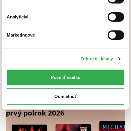
Analytické
Marketingové
4,6
4,6
Zobraziť detaily
Odysea
Kirké
Stephen Fry
Madeline Miller
Rachel Smythe
Povoliť všetko
19,30 €
19,20 €
27,80 €
Na stope zločinu
Odmietnuť
Najlepšie detektívne e-knihy za
prvý polrok
2026