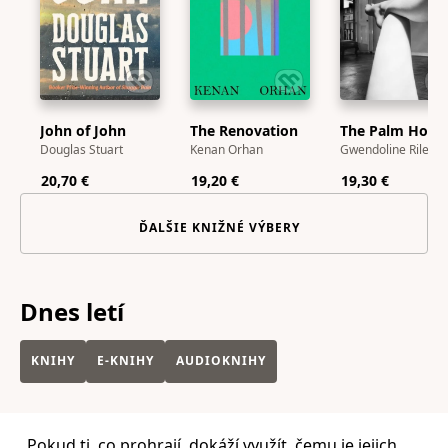
John of John
The Renovation
The Palm Hous
Douglas Stuart
Kenan Orhan
Gwendoline Riley
20,70 €
19,20 €
19,30 €
ĎALŠIE KNIŽNÉ VÝBERY
Dnes letí
KNIHY
E-KNIHY
AUDIOKNIHY
Pokud ti, co prohrají, dokáží využít, čemu je jejich