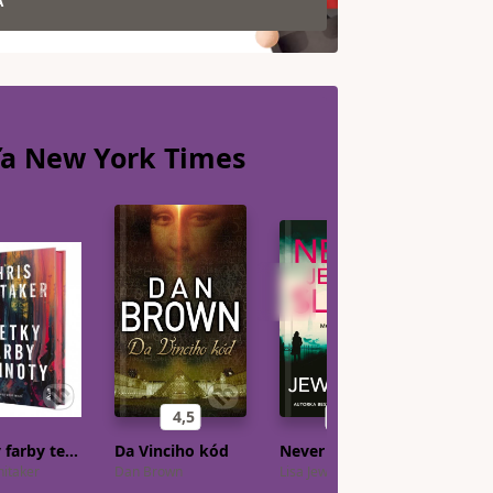
A
dľa New York
Times
4,5
3,7
Všetky farby temnoty
Da Vinciho kód
Never jej ani slovo
hitaker
Dan Brown
Lisa Jewell
Alex Mi