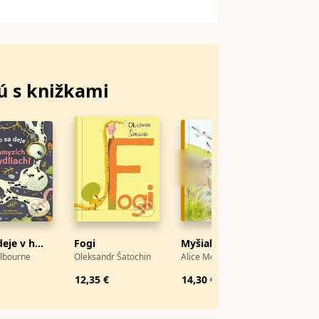
ú s
knižkami
Čo sa deje v hmyzích obydliach?
Fogi
Myšiak pri mori
Domče
lbourne
Oleksandr Šatochin
Alice Melvin
Michali
12,35 €
14,30 €
12,30 