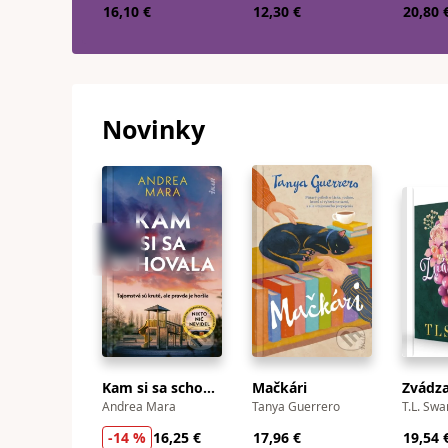
16,10 €
12,30 €
20,80 
Novinky
Kam si sa schovala
Mačkári
Zvádza
Andrea Mara
Tanya Guerrero
T.L. Swa
-14 %
16,25 €
17,96 €
19,54 