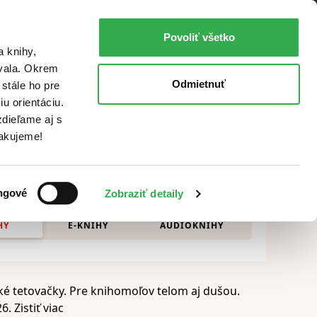
íhkupectvá
Knihovrátok
Poukážky
Knižný blog
Kontakt
Povoliť všetko
Prihlásiť
a knihy,
ovala. Okrem
Odmietnuť
stále ho pre
u orientáciu.
dieľame aj s
Ďakujeme!
etí
ngové
Zobraziť detaily
HY
E-KNIHY
AUDIOKNIHY