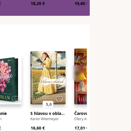
€
18,20 €
19,60 €
14,50 
5,0
nie
S hlavou v oblakoch
Čarovné kníhkupectvo: Záhada zašepkaného slova
Tkáčo
n
Karen Witemeyer
Ellery Adams
Sarah E
€
16,60 €
17,01 €
-14 %