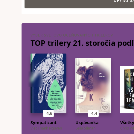
OPÝTAŤ S
VÝBER SVETOVO OCEŇOVANÝCH TRILEROV
TOP trilery 21. storočia po
4,6
4,4
Sympatizant
Uspávanka
Viet Thanh Nguyen
Leila Slimani
Chris W