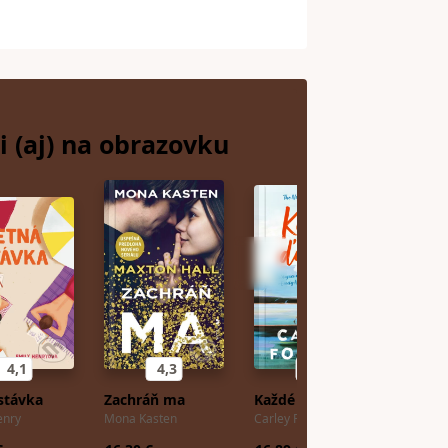
i (aj) na
obrazovku
4,1
4,3
4,7
stávka
Zachráň ma
Každé ďalšie leto
Spasit
enry
Mona Kasten
Carley Fortune
Frank H