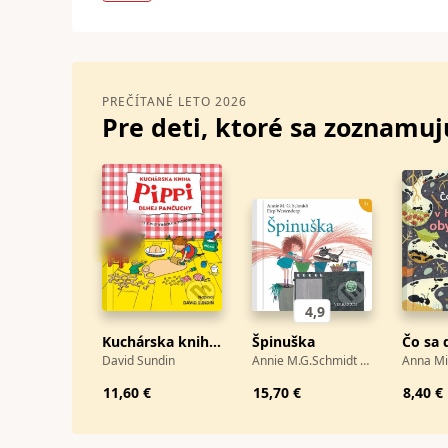
PREČÍTANÉ LETO 2026
Pre deti, ktoré sa zoznamuj
4,9
Kuchárska kniha Pippi Dlhej Pančuchy
Špinuška
David Sundin
Annie M.G.Schmidt a Fiep Westendorp
Anna Mi
11,60 €
15,70 €
8,40 €