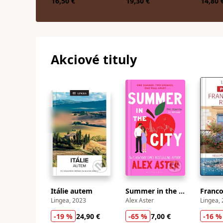
16,50 €
19,30 €
14,80 
Akciové
tituly
Itálie autem
Summer in the City
Lingea, 2023
Alex Aster
Lingea,
-19 %
24,90 €
-65 %
7,00 €
-16 %