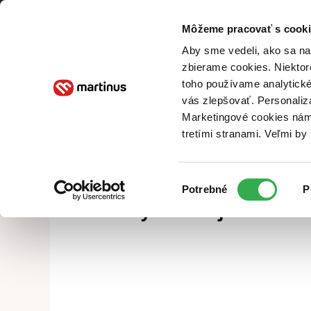
Môžeme pracovať s cooki
Knihy
E-knihy
Audiok
Aby sme vedeli, ako sa na 
zbierame cookies. Niektor
toho používame analytické
vás zlepšovať. Personaliz
Marketingové cookies nám 
tretími stranami. Veľmi b
Výber
Potrebné
P
ŠKRIATKOVIA ODPORÚČAJÚ
súhlasu
Mohlo by vás
zaujímať