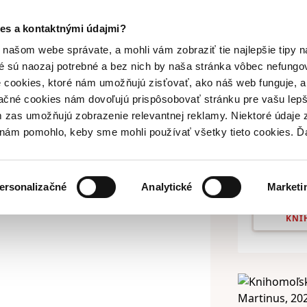
Doručenie
Kn
es a kontaktnými údajmi?
Vyhľadávanie
nihy
Hry
Filmy
Doplnky
našom webe správate, a mohli vám zobraziť tie najlepšie tipy n
é sú naozaj potrebné a bez nich by naša stránka vôbec nefung
 cookies, ktoré nám umožňujú zisťovať, ako náš web funguje, a 
ačné cookies nám dovoľujú prispôsobovať stránku pre vašu lepši
zas umožňujú zobrazenie relevantnej reklamy. Niektoré údaje z
y nám pomohlo, keby sme mohli používať všetky tieto cookies. 
Dnes l
ersonalizačné
Analytické
Marketi
KNI