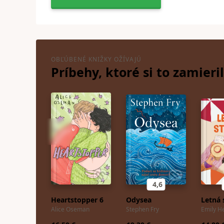
OBĽÚBENÉ KNIŽKY OŽÍVAJÚ
Príbehy, ktoré si to zamieril
4,6
Heartstopper 6
Odysea
Letná 
Alice Oseman
Stephen Fry
Emily H