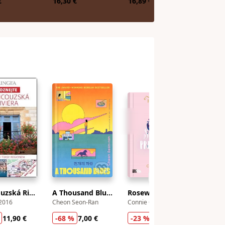
€
16,30 €
16,89 €
13,30 
4,4
Francouzská Riviéra
A Thousand Blues
Rosewoodska kronika: Skutočná princezná
 2016
Cheon Seon-Ran
Connie Glynn
Ocean 
11,90 €
-68 %
7,00 €
-23 %
11,50 €
-65 %